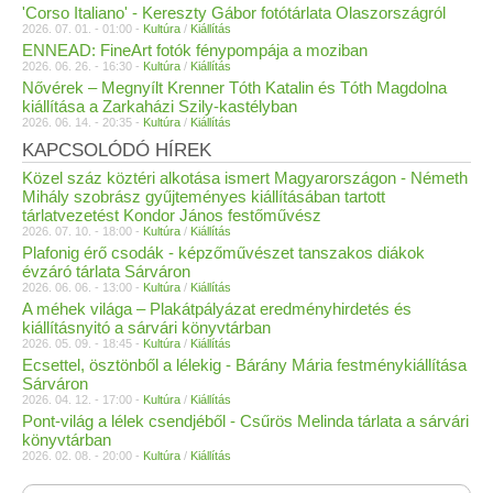
'Corso Italiano' - Kereszty Gábor fotótárlata Olaszországról
2026. 07. 01. - 01:00 -
Kultúra
/
Kiállítás
ENNEAD: FineArt fotók fénypompája a moziban
2026. 06. 26. - 16:30 -
Kultúra
/
Kiállítás
Nővérek – Megnyílt Krenner Tóth Katalin és Tóth Magdolna
kiállítása a Zarkaházi Szily-kastélyban
2026. 06. 14. - 20:35 -
Kultúra
/
Kiállítás
KAPCSOLÓDÓ HÍREK
Közel száz köztéri alkotása ismert Magyarországon - Németh
Mihály szobrász gyűjteményes kiállításában tartott
tárlatvezetést Kondor János festőművész
2026. 07. 10. - 18:00 -
Kultúra
/
Kiállítás
Plafonig érő csodák - képzőművészet tanszakos diákok
évzáró tárlata Sárváron
2026. 06. 06. - 13:00 -
Kultúra
/
Kiállítás
A méhek világa – Plakátpályázat eredményhirdetés és
kiállításnyitó a sárvári könyvtárban
2026. 05. 09. - 18:45 -
Kultúra
/
Kiállítás
Ecsettel, ösztönből a lélekig - Bárány Mária festménykiállítása
Sárváron
2026. 04. 12. - 17:00 -
Kultúra
/
Kiállítás
Pont-világ a lélek csendjéből - Csűrös Melinda tárlata a sárvári
könyvtárban
2026. 02. 08. - 20:00 -
Kultúra
/
Kiállítás