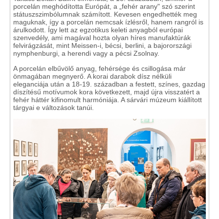
porcelán meghódította Európát, a „fehér arany" szó szerint
státuszszimbólumnak számított. Kevesen engedhették meg
maguknak, így a porcelán nemcsak ízlésről, hanem rangról is
árulkodott. Így lett az egzotikus keleti anyagból európai
szenvedély, ami magával hozta olyan híres manufaktúrák
felvirágzását, mint Meissen-i, bécsi, berlini, a bajorországi
nymphenburgi, a herendi vagy a pécsi Zsolnay.
A porcelán elbűvölő anyag, fehérsége és csillogása már
önmagában megnyerő. A korai darabok dísz nélküli
eleganciája után a 18-19. században a festett, színes, gazdag
díszítésű motívumok kora következett, majd újra visszatért a
fehér háttér kifinomult harmóniája. A sárvári múzeum kiállított
tárgyai e változások tanúi.