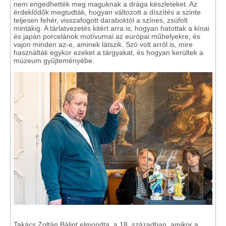
nem engedhették meg maguknak a drága készleteket. Az
érdeklődők megtudták, hogyan változott a díszítés a szinte
teljesen fehér, visszafogott daraboktól a színes, zsúfolt
mintákig. ​A tárlatvezetés kitért arra is, hogyan hatottak a kínai
és japán porcelánok motívumai az európai műhelyekre, és
vajon minden az-e, aminek látszik. Szó volt arról is, mire
használták egykor ezeket a tárgyakat, és hogyan kerültek a
múzeum gyűjteményébe.​
Takács Zoltán Bálint elmondta, a 18. században, amikor a