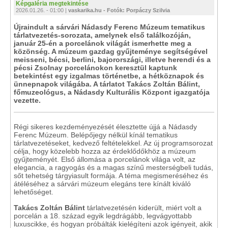
Képgaléria megtekintése
2026.01.26. - 01:00 |
vaskarika.hu - Fotók: Porpáczy Szilvia
Újraindult a sárvári Nádasdy Ferenc Múzeum tematikus
tárlatvezetés-sorozata, amelynek első találkozóján,
január 25-én a porcelánok világát ismerhette meg a
közönség. A múzeum gazdag gyűjteménye segítségével
meisseni, bécsi, berlini, bajorországi, illetve herendi és a
pécsi Zsolnay porcelánokon keresztül kaptunk
betekintést egy izgalmas történetbe, a hétköznapok és
ünnepnapok világába. A tárlatot Takács Zoltán Bálint,
főmuzeológus, a Nádasdy Kulturális Központ igazgatója
vezette.
Régi sikeres kezdeményezését élesztette újjá a Nádasdy
Ferenc Múzeum. Belépőjegy nélkül kínál tematikus
tárlatvezetéseket, kedvező feltételekkel. Az új programsorozat
célja, hogy közelebb hozza az érdeklődőkhöz a múzeum
gyűjteményét. Első állomása a porcelánok világa volt, az
elegancia, a ragyogás és a magas színű mesterségbeli tudás,
sőt tehetség tárgyiasult formája. A téma megismeréséhez és
átéléséhez a sárvári múzeum elegáns tere kínált kiváló
lehetőséget.
Takács Zoltán Bálint
tárlatvezetésén kiderült, miért volt a
porcelán a 18. század egyik legdrágább, legvágyottabb
luxuscikke, és hogyan próbálták kielégíteni azok igényeit, akik