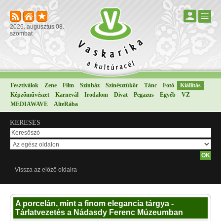
2026. augusztus 08.
szombat
Fesztiválok
Zene
Film
Színház
Színésztükör
Tánc
Fotó
Kiállítás
Képzőművészet
Karnevál
Irodalom
Divat
Pegazus
Egyéb
VZ
MEDIAWAVE
AlteRába
KERESÉS
Vissza az előző oldalra
A porcelán, mint a finom elegancia tárgya -
Tárlatvezetés a Nádasdy Ferenc Múzeumban