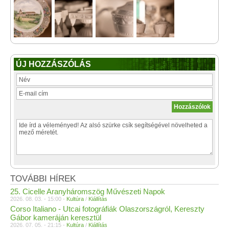
ÚJ HOZZÁSZÓLÁS
TOVÁBBI HÍREK
25. Cicelle Aranyháromszög Művészeti Napok
2026. 08. 03. - 15:00 -
Kultúra
/
Kiállítás
Corso Italiano - Utcai fotográfiák Olaszországról, Kereszty
Gábor kameráján keresztül
2026. 07. 05. - 21:15 -
Kultúra
/
Kiállítás