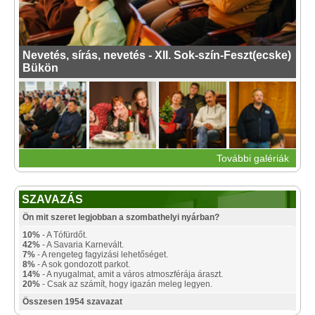
Nevetés, sírás, nevetés - XII. Sok-szín-Feszt(ecske)
Bükön
További galériák
SZAVAZÁS
Ön mit szeret legjobban a szombathelyi nyárban?
10%
- A Tófürdőt.
42%
- A Savaria Karnevált.
7%
- A rengeteg fagyizási lehetőséget.
8%
- A sok gondozott parkot.
14%
- A nyugalmat, amit a város atmoszférája áraszt.
20%
- Csak az számít, hogy igazán meleg legyen.
Összesen 1954 szavazat