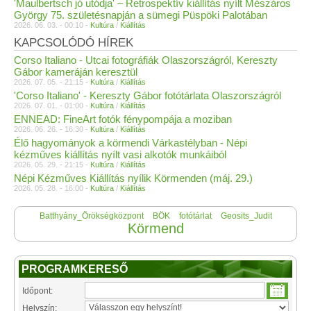
'Maulbertsch jó utódja' – Retrospektív kiállítás nyílt Mészáros
György 75. születésnapján a sümegi Püspöki Palotában
2026. 06. 03. - 00:10 -
Kultúra
/
Kiállítás
KAPCSOLÓDÓ HÍREK
Corso Italiano - Utcai fotográfiák Olaszországról, Kereszty
Gábor kameráján keresztül
2026. 07. 05. - 21:15 -
Kultúra
/
Kiállítás
'Corso Italiano' - Kereszty Gábor fotótárlata Olaszországról
2026. 07. 01. - 01:00 -
Kultúra
/
Kiállítás
ENNEAD: FineArt fotók fénypompája a moziban
2026. 06. 26. - 16:30 -
Kultúra
/
Kiállítás
Élő hagyományok a körmendi Várkastélyban - Népi
kézműves kiállítás nyílt vasi alkotók munkáiból
2026. 05. 29. - 21:15 -
Kultúra
/
Kiállítás
Népi Kézműves Kiállítás nyílik Körmenden (máj. 29.)
2026. 05. 28. - 16:00 -
Kultúra
/
Kiállítás
Batthyány_Örökségközpont
BÖK
fotótárlat
Geosits_Judit
Körmend
PROGRAMKERESŐ
Időpont:
Helyszín: