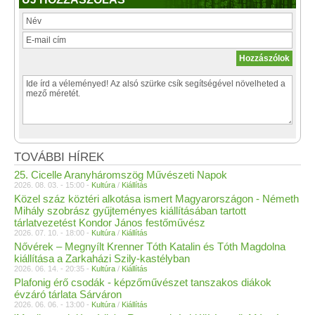
TOVÁBBI HÍREK
25. Cicelle Aranyháromszög Művészeti Napok
2026. 08. 03. - 15:00 -
Kultúra
/
Kiállítás
Közel száz köztéri alkotása ismert Magyarországon - Németh
Mihály szobrász gyűjteményes kiállításában tartott
tárlatvezetést Kondor János festőművész
2026. 07. 10. - 18:00 -
Kultúra
/
Kiállítás
Nővérek – Megnyílt Krenner Tóth Katalin és Tóth Magdolna
kiállítása a Zarkaházi Szily-kastélyban
2026. 06. 14. - 20:35 -
Kultúra
/
Kiállítás
Plafonig érő csodák - képzőművészet tanszakos diákok
évzáró tárlata Sárváron
2026. 06. 06. - 13:00 -
Kultúra
/
Kiállítás