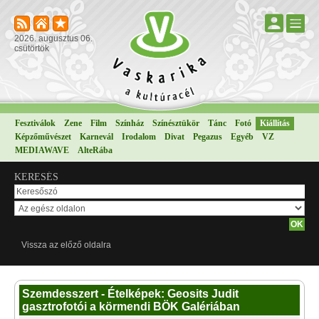
2026. augusztus 06.
csütörtök
Fesztiválok
Zene
Film
Színház
Színésztükör
Tánc
Fotó
Kiállítás
Képzőművészet
Karnevál
Irodalom
Divat
Pegazus
Egyéb
VZ
MEDIAWAVE
AlteRába
KERESÉS
Vissza az előző oldalra
Szemdesszert - Ételképek: Geosits Judit
gasztrofotói a körmendi BÖK Galériában