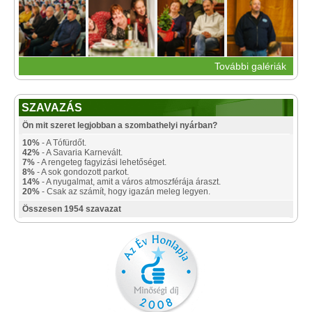
További galériák
SZAVAZÁS
Ön mit szeret legjobban a szombathelyi nyárban?
10%
- A Tófürdőt.
42%
- A Savaria Karnevált.
7%
- A rengeteg fagyizási lehetőséget.
8%
- A sok gondozott parkot.
14%
- A nyugalmat, amit a város atmoszférája áraszt.
20%
- Csak az számít, hogy igazán meleg legyen.
Összesen 1954 szavazat