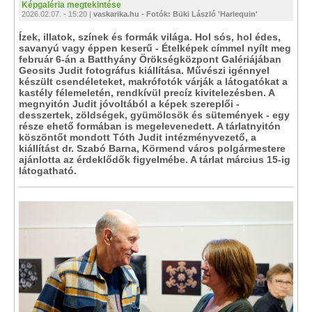
Képgaléria megtekintése
2026.02.07. - 15:20 |
vaskarika.hu - Fotók: Büki László 'Harlequin'
Ízek, illatok, színek és formák világa. Hol sós, hol édes,
savanyú vagy éppen keserű - Ételképek címmel nyílt meg
február 6-án a Batthyány Örökségközpont Galériájában
Geosits Judit fotográfus kiállítása. Művészi igénnyel
készült csendéleteket, makrófotók várják a látogatókat a
kastély félemeletén, rendkívül precíz kivitelezésben. A
megnyitón Judit jóvoltából a képek szereplői -
desszertek, zöldségek, gyümölcsök és sütemények - egy
része ehető formában is megelevenedett. A tárlatnyitón
köszöntőt mondott Tóth Judit intézményvezető, a
kiállítást dr. Szabó Barna, Körmend város polgármestere
ajánlotta az érdeklődők figyelmébe. A tárlat március 15-ig
látogatható.