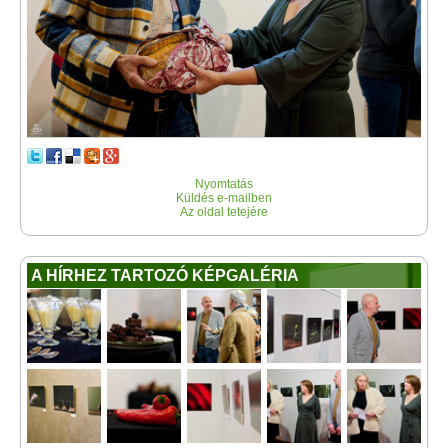
Nyomtatás
Küldés e-mailben
Az oldal tetejére
A HÍRHEZ TARTOZÓ KÉPGALÉRIA