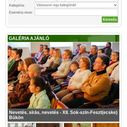
Kategória:
Esemény neve:
GALÉRIA AJÁNLÓ
Nevetés, sírás, nevetés - XII. Sok-szín-Feszt(ecske)
Bükön