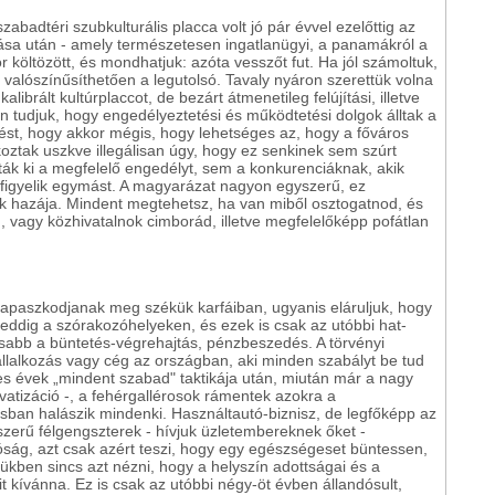
zabadtéri szubkulturális placca volt jó pár évvel ezelőttig az
ása után - amely természetesen ingatlanügyi, a panamákról a
 költözött, és mondhatjuk: azóta vesszőt fut. Ha jól számoltuk,
 valószínűsíthetően a legutolsó. Tavaly nyáron szerettük volna
librált kultúrplaccot, de bezárt átmenetileg felújítási, illetve
n tudjuk, hogy engedélyeztetési és működtetési dolgok álltak a
dést, hogy akkor mégis, hogy lehetséges az, hogy a főváros
ztak uszkve illegálisan úgy, hogy ez senkinek sem szúrt
ák ki a megfelelő engedélyt, sem a konkurenciáknak, akik
figyelik egymást. A magyarázat nagyon egyszerű, ez
k hazája. Mindent megtehetsz, ha van miből osztogatnod, és
, vagy közhivatalnok cimborád, illetve megfelelőképp pofátlan
paszkodjanak meg székük karfáiban, ugyanis eláruljuk, hogy
 eddig a szórakozóhelyeken, és ezek is csak az utóbbi hat-
osabb a büntetés-végrehajtás, pénzbeszedés. A törvényi
állalkozás vagy cég az országban, aki minden szabályt be tud
enes évek „mindent szabad" taktikája után, miután már a nagy
ivatizáció -, a fehérgallérosok rámentek azokra a
ban halászik mindenki. Használtautó-biznisz, de legfőképp az
szerű félgengszterek - hívjuk üzletembereknek őket -
tóság, azt csak azért teszi, hogy egy egészségeset büntessen,
ükben sincs azt nézni, hogy a helyszín adottságai és a
 kívánna. Ez is csak az utóbbi négy-öt évben állandósult,