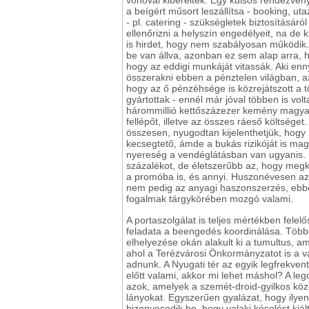
vonóval kibérelték. Egy külsős rendezvén
a beígért műsort leszállítsa - booking, ut
- pl. catering - szükségletek biztosításár
ellenőrizni a helyszín engedélyeit, na de 
is hirdet, hogy nem szabályosan működik. 
be van állva, azonban ez sem alap arra, h
hogy az eddigi munkáját vitassák. Aki en
összerakni ebben a pénztelen világban, az
hogy az ő pénzéhsége is közrejátszott a 
gyártottak - ennél már jóval többen is vol
hárommillió kettőszázezer kemény magyar f
fellépőt, illetve az összes ráeső költsége
összesen, nyugodtan kijelenthetjük, hogy 
kecsegtető, ámde a bukás rizikóját is magá
nyereség a vendéglátásban van ugyanis. I
százalékot, de életszerűbb az, hogy megka
a promóba is, és annyi. Huszonévesen az e
nem pedig az anyagi haszonszerzés, ebbe
fogalmak tárgykörében mozgó valami.
A portaszolgálat is teljes mértékben felelő
feladata a beengedés koordinálása. Több
elhelyezése okán alakult ki a tumultus, am
ahol a Terézvárosi Önkormányzatot is a vád
adnunk. A Nyugati tér az egyik legfrekvent
előtt valami, akkor mi lehet máshol? A l
azok, amelyek a szemét-droid-gyilkos köz
lányokat. Egyszerűen gyalázat, hogy ilye
bizonyosodik be, hogy valaki késelést kiál