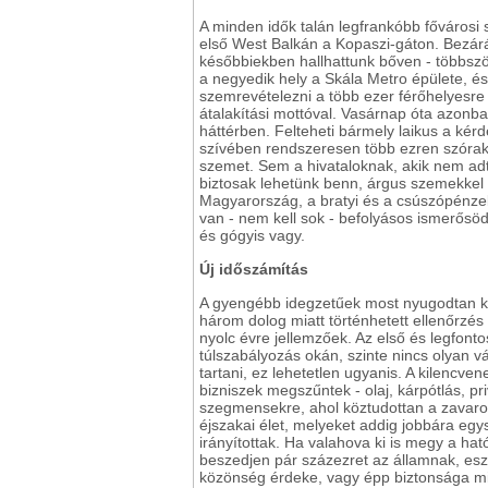
A minden idők talán legfrankóbb fővárosi s
első West Balkán a Kopaszi-gáton. Bezár
későbbiekben hallhattunk bőven - többször
a negyedik hely a Skála Metro épülete, és
szemrevételezni a több ezer férőhelyesre ka
átalakítási mottóval. Vasárnap óta azonba
háttérben. Felteheti bármely laikus a kér
szívében rendszeresen több ezren szórako
szemet. Sem a hivataloknak, akik nem adt
biztosak lehetünk benn, árgus szemekkel 
Magyarország, a bratyi és a csúszópénze
van - nem kell sok - befolyásos ismerősöd
és gógyis vagy.
Új időszámítás
A gyengébb idegzetűek most nyugodtan ka
három dolog miatt történhetett ellenőrzés
nyolc évre jellemzőek. Az első és legfont
túlszabályozás okán, szinte nincs olyan v
tartani, ez lehetetlen ugyanis. A kilencv
bizniszek megszűntek - olaj, kárpótlás, pr
szegmensekre, ahol köztudottan a zavaros
éjszakai élet, melyeket addig jobbára egy
irányítottak. Ha valahova ki is megy a ha
beszedjen pár százezret az államnak, esz
közönség érdeke, vagy épp biztonsága mit