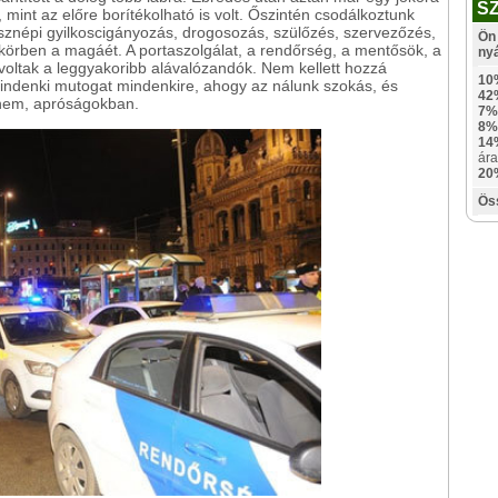
S
, mint az előre borítékolható is volt. Őszintén csodálkoztunk
ssznépi gyilkoscigányozás, drogosozás, szülőzés, szervezőzés,
Ön 
 körben a magáét. A portaszolgálat, a rendőrség, a mentősök, a
ny
oltak a leggyakoribb alávalózandók. Nem kellett hozzá
10
 Mindenki mutogat mindenkire, ahogy az nálunk szokás, és
42
 nem, apróságokban.
7%
8%
14
ára
20
Ös