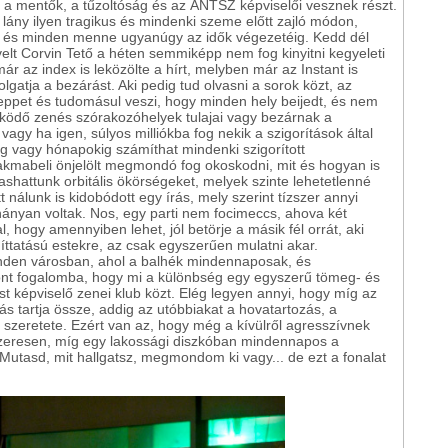
 a mentők, a tűzoltóság és az ÁNTSZ képviselői vesznek részt.
 lány ilyen tragikus és mindenki szeme előtt zajló módon,
r, és minden menne ugyanúgy az idők végezetéig. Kedd dél
dvelt Corvin Tető a héten semmiképp nem fog kinyitni kegyeleti
r az index is leközölte a hírt, melyben már az Instant is
tolgatja a bezárást. Aki pedig tud olvasni a sorok közt, az
ppet és tudomásul veszi, hogy minden hely beijedt, és nem
ködő zenés szórakozóhelyek tulajai vagy bezárnak a
vagy ha igen, súlyos milliókba fog nekik a szigorítások által
ig vagy hónapokig számíthat mindenki szigorított
akmabeli önjelölt megmondó fog okoskodni, mit és hogyan is
ashattunk orbitális ökörségeket, melyek szinte lehetetlenné
 nálunk is kidobódott egy írás, mely szerint tízszer annyi
ahányan voltak. Nos, egy parti nem focimeccs, ahova két
l, hogy amennyiben lehet, jól betörje a másik fél orrát, aki
díttatású estekre, az csak egyszerűen mulatni akar.
nden városban, ahol a balhék mindennaposak, és
vont fogalomba, hogy mi a különbség egy egyszerű tömeg- és
st képviselő zenei klub közt. Elég legyen annyi, hogy míg az
s tartja össze, addig az utóbbiakat a hovatartozás, a
s szeretete. Ezért van az, hogy még a kívülről agresszívnek
zeresen, míg egy lakossági diszkóban mindennapos a
 Mutasd, mit hallgatsz, megmondom ki vagy... de ezt a fonalat