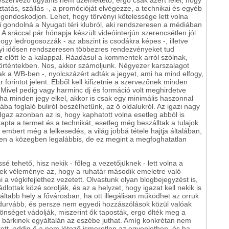
yszervező ugyanis nem üzemeltető, ergo csak azért felel, hogy
aztatás, szállás -, a promócióját elvégezze, a technikai és egyéb
ól gondoskodjon. Lehet, hogy törvényi kötelessége lett volna
ki gondolná a Nyugati téri klubról, aki rendszeresen a médiában
A sráccal pár hónapja készült videóinterjún szerencsétlen jól
ogy ledrogosozzák - az abszint is csodákra képes -, illetve
nyi idősen rendszeresen többezres rendezvényeket tud
 előtt le a kalappal. Ráadásul a kommentek arról szólnak,
történtekben. Nos, akkor számoljunk. Négyezer karszalagot
tak a WB-ben -, nyolcszázért adták a jegyet, ami ha mind elfogy,
orintot jelent. Ebből kell kifizetnie a szervezőnek minden
t. Mivel pedig vagy harminc dj és formáció volt meghirdetve
ha minden jegy elkel, akkor is csak egy minimális haszonnal
ba foglaló buliról beszélhetünk, az ő oldalukról. Az igazi nagy
gaz azonban az is, hogy kaphatott volna esetleg abból is
pta a termet és a technikát, esetleg még beszálltak a tulajok
mbert még a lelkesedés, a világ jobbá tétele hajtja általában,
n a közegben legalábbis, de ez megint a megfoghatatlan
ssé tehető, hisz nekik - főleg a vezetőjüknek - lett volna a
ek véleménye az, hogy a ruhatár második emeletre való
i a végkifejlethez vezetett. Olvastunk olyan blogbejegyzést is,
lottak közé sorolják, és az a helyzet, hogy igazat kell nekik is
áltabb hely a fővárosban, ha ott illegálisan működhet az orruk
egdurvább, és persze nem egyedi hozzászólások közül valóak
önséget vádolják, miszerint ők taposták, ergo ölték meg a
n bárkinek egyáltalán az eszébe juthat. Amíg konkrétan nem
tott, addig ő a nem létező ismeretlen az egyenletben, és ha