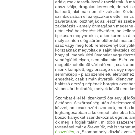
addig csak tessék-lássék razziáztak. A má
abszolválja, drogokat keresnek, de azt is
kaliberű, akit már nem illik zaklatni. Köz
szimbiózisban él az éjszakai élettel, nin
zavartalanul oszthatják az „észt" és zsebe
zaklatózás - amely önmagában megérne egy
utáni első bejelentést követően, be kelle
tipikusan magyar ok is, a konkurencia álta
mely szintén elég sűrűn előfordul mostaná
száz vagy még több rendezvényt bonyolítot
korszaknak megvoltak a saját hivatalos kö
hogy pl. menekülési útvonalat vagy riasz
vendéglátóhelyen, sem alkalmin. Ezért van
megelőzhetetlenül várható volt, csak a be
miénk komplett, egy országé és egy népé,
semmiképp - piaci szemléletű életvitelhez
engedték, csak simán átverték, kilencven
halászó ország népének horgára azonban
vízbeszórt hulladék, melyek közül nem ke
Szombat éjjel fél tizenkettő óta egy új id
életében. A szörnyűség után értelemszerű
kézzel, ami csak azért szomorú, mert a kup
leghangosabban a kolompot, akinek a há
boszorkányokat szándékoznak égetni, amik
ők meg is fogják találni, mi több százezre
történései már előrevetítik, mit is várha
összeülés
, a „Szombathelyi diszkók vesz