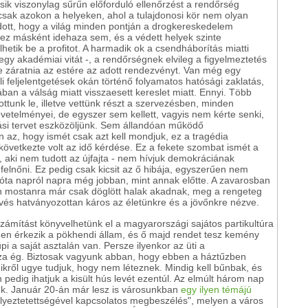
sik viszonylag sűrűn előforduló ellenőrzést a rendőrség
 csak azokon a helyeken, ahol a tulajdonosi kör nem olyan
tudott, hogy a világ minden pontján a drogkereskedelem
cs ez másként idehaza sem, és a védett helyek szinte
lhetik be a profitot. A harmadik ok a csendháborítás miatti
 akadémiai vitát -, a rendőrségnek elvileg a figyelmeztetés
ne záratnia az estére az adott rendezvényt. Van még egy
li feljelentgetések okán történő folyamatos hatósági zaklatás,
ban a válság miatt visszaesett kereslet miatt. Ennyi. Több
tunk le, illetve vettünk részt a szervezésben, minden
vetelményei, de egyszer sem kellett, vagyis nem kérte senki,
tási tervet eszközöljünk. Sem állandóan működő
 az, hogy ismét csak azt kell mondjuk, ez a tragédia
következte volt az idő kérdése. Ez a fekete szombat ismét a
 aki nem tudott az újfajta - nem hívjuk demokráciának
 felnőni. Ez pedig csak kicsit az ő hibája, egyszerűen nem
 óta napról napra még jobban, mint annak előtte. A zavarosban
 mostanra már csak döglött halak akadnak, meg a rengeteg
vés hatványozottan káros az életünkre és a jövőnkre nézve.
őszámítást könyvelhetünk el a magyarországi sajátos partikultúra
en érkezik a pökhendi állam, és ő majd rendet tesz kemény
i a saját asztalán van. Persze ilyenkor az üti a
za ég. Biztosak vagyunk abban, hogy ebben a háztűzben
ről ugye tudjuk, hogy nem léteznek. Mindig kell bűnbak, és
n pedig ihatjuk a kisült hús levét ezentúl. Az elmúlt három nap
tunk. Január 20-án már lesz is városunkban
egy ilyen témájú
élyeztetettségével kapcsolatos megbeszélés", melyen a város