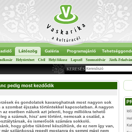
adidő
Látószög
Galéria
Programajánló
Tehetséggond
ndkosár
Helytörténet
Civil
Helyi fókusz
Lapszél
Szomszédvár
Játék-Feladvá
KERESÉS
tánc pedig most kezdődik
P
érzések és gondolatok kavaroghatnak most nagyon sok
a szombat éjszaka történtekkel kapcsolatban. A nagyon
Idő
 az esetben nálunk azt jelenti, hogy milliókra tehető
leg a számuk, hisz’ ami történt, nemcsak a család, a
Hel
osztálytársak, és ismerősök számára sokkoló.
Kat
nk, hogy görbe tükörrel készültünk, de ez nem így van,
r már szilánkossá repedt mostanra és semmi mást nem