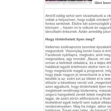
látni ben
Amiről eddig sehol sem olvashattunk a ci
voltak a helyszínen, hogy tudják mindezt f
fontos senkinek. Elsőre két szemszögből p
könnyen -, hiszen mi is voltunk és vagyunk 
táncoltatni érkeznek. Aztán ameddig jutunk,
Hogy történhetett ilyen meg?
Kellemes szülinapozós szombat éjszakánk 
megszokott. Viszonylag korán haza is értün
Facebook nyitólapra, megtudni, amit meg 
megosztása, egy mondat: „Bazze, mi van P
onnan a belinkelt oldalakra, és a teljes d
halálával együtt értelmezni elsőre nem is 
hogy megnézzük magát a programot, milye
hogy jópár nagyon jó ismerősünk is a line-
később is az, ezért ezt az ötletet el is v
először a késeléses verzió volt „megerősít
azon agyaltunk, hogy történhetett ilyen m
megkésett rendőrségi közlemény, másodszo
szigorú hangvételű zenék lettek meghird
tagjai, de azért sűrűn előfordulunk a fővá
kivételével egyik helyről sem tudjuk elkép
rendezvényeken. Meg ha mégis, akkor se
halálosan. Egyet még talán, de hármat? S