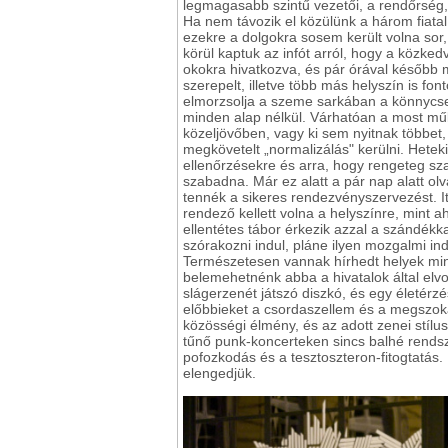
legmagasabb szintű vezetői, a rendőrség,
Ha nem távozik el közülünk a három fiatal
ezekre a dolgokra sosem került volna so
körül kaptuk az infót arról, hogy a közke
okokra hivatkozva, és pár órával később má
szerepelt, illetve több más helyszín is fon
elmorzsolja a szeme sarkában a könnycse
minden alap nélkül. Várhatóan a most mű
közeljövőben, vagy ki sem nyitnak többet, 
megkövetelt „normalizálás" kerülni. Hetek
ellenőrzésekre és arra, hogy rengeteg sz
szabadna. Már ez alatt a pár nap alatt olv
tennék a sikeres rendezvényszervezést. Itt
rendező kellett volna a helyszínre, mint 
ellentétes tábor érkezik azzal a szándékka
szórakozni indul, pláne ilyen mozgalmi in
Természetesen vannak hírhedt helyek mi
belemehetnénk abba a hivatalok által el
slágerzenét játszó diszkó, és egy életérzé
előbbieket a csordaszellem és a megszoká
közösségi élmény, és az adott zenei stílu
tűnő punk-koncerteken sincs balhé rends
pofozkodás és a tesztoszteron-fitogtatás.
elengedjük.