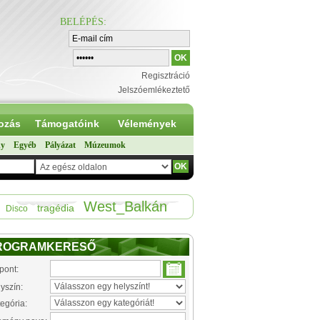
BELÉPÉS
:
Regisztráció
Jelszóemlékeztető
ozás
Támogatóink
Vélemények
ny
Egyéb
Pályázat
Múzeumok
West_Balkán
tragédia
Disco
ROGRAMKERESŐ
pont:
yszín:
egória: