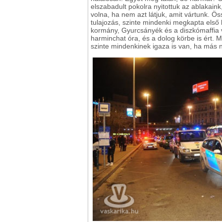
elszabadult pokolra nyitottuk az ablakaink
volna, ha nem azt látjuk, amit vártunk. Ö
tulajozás, szinte mindenki megkapta első
kormány, Gyurcsányék és a diszkómaffia v
harminchat óra, és a dolog körbe is ért.
szinte mindenkinek igaza is van, ha más