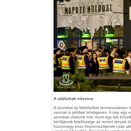
A vádlottak névsora
A szombat éji felelősöket természetesen m
vannak is jelöltek bőségesen. A nép egy e
azonban vitatunk már most egy-két őrizetbe
bérlőjének felelőssége az ismert tények 
huszonegy éves főszervezőjének csak akko