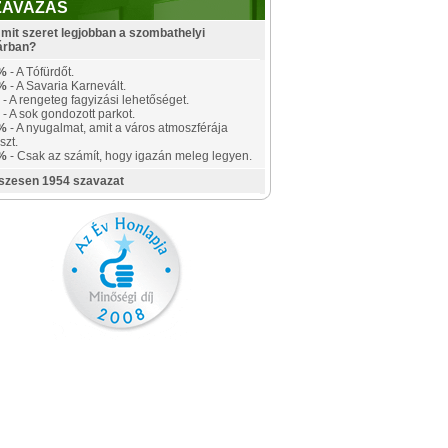
ZAVAZÁS
mit szeret legjobban a szombathelyi
árban?
%
- A Tófürdőt.
%
- A Savaria Karnevált.
- A rengeteg fagyizási lehetőséget.
- A sok gondozott parkot.
%
- A nyugalmat, amit a város atmoszférája
szt.
%
- Csak az számít, hogy igazán meleg legyen.
szesen 1954 szavazat