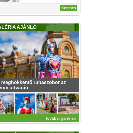
emény neve:
ALÉRIA AJÁNLÓ
 meghökkentő ruhaszobor az
eum udvarán
További galériák