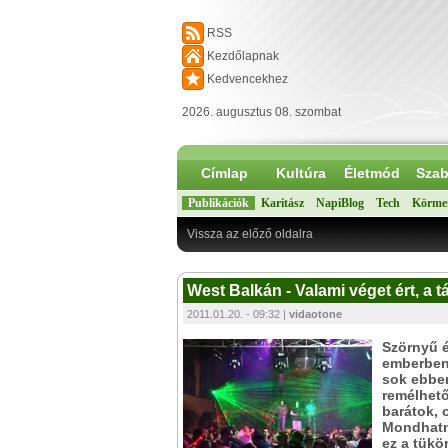
RSS
Kezdőlapnak
Kedvencekhez
2026. augusztus 08. szombat
Címlap
Kultúra
Életmód
Szab
Publikációk
Karitász
NapiBlog
Tech
Körme
Vissza az előző oldalra
West Balkán - Valami véget ért, a 
2011.01.20. - 09:32 |
vidaotone
Szörnyű 
emberben 
sok ebben
remélhető
barátok, 
Mondhatná
ez a tükö