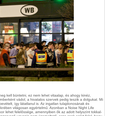
eg kell büntetni, ez nem lehet vitaalap, és ahogy kinéz,
mberként vádol, a hivatalos szervek pedig teszik a dolgukat. Mi
vételt, így látatlanul is. Az ingatlan tulajdonosának és
tükrében világosan egyértelmű. Azonban a Noise Night Life
r lehet felelőssége, amennyiben ők az adott helyszínt tokkal-