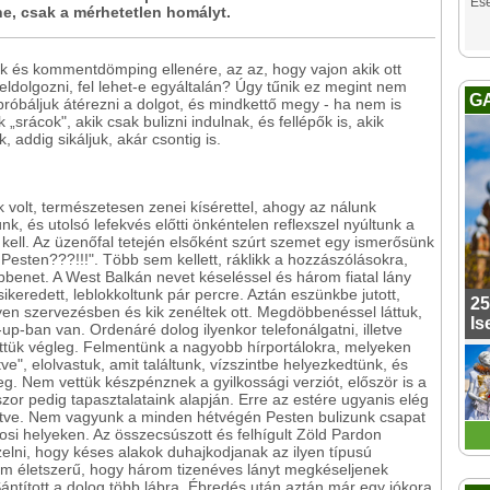
Es
ne, csak a mérhetetlen homályt.
kk és kommentdömping ellenére, az az, hogy vajon akik ott
eldolgozni, fel lehet-e egyáltalán? Úgy tűnik ez megint nem
G
róbáljuk átérezni a dolgot, és mindkettő megy - ha nem is
„srácok", akik csak bulizni indulnak, és fellépők is, akik
 addig sikáljuk, akár csontig is.
volt, természetesen zenei kísérettel, ahogy az nálunk
k, és utolsó lefekvés előtti önkéntelen reflexszel nyúltunk a
kell. Az üzenőfal tetején elsőként szúrt szemet egy ismerősünk
esten???!!!". Több sem kellett, ráklikk a hozzászólásokra,
öbbenet. A West Balkán nevet késeléssel és három fiatal lány
sikeredett, leblokkoltunk pár percre. Aztán eszünkbe jutott,
25
n szervezésben és kik zenéltek ott. Megdöbbenéssel láttuk,
Is
up-ban van. Ordenáré dolog ilyenkor telefonálgatni, illetve
etettük végleg. Felmentünk a nagyobb hírportálokra, melyeken
ve", elolvastuk, amit találtunk, vízszintbe helyezkedtünk, és
eg. Nem vettük készpénznek a gyilkossági verziót, először is a
r pedig tapasztalataink alapján. Erre az estére ugyanis elég
etve. Nem vagyunk a minden hétvégén Pesten bulizunk csapat
rosi helyeken. Az összecsúszott és felhígult Zöld Pardon
zelni, hogy késes alakok duhajkodjanak az ilyen típusú
m életszerű, hogy három tizenéves lányt megkéseljenek
ántított a dolog több lábra. Ébredés után aztán már egy jókora