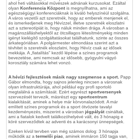
ahol heti váltásokkal művészek adnának kurzusokat. Ezáltal
olyan
Konferencia Központ
is megnyílhatna, ami az
egészségügyi konferenciáknak is kiváló helyszínéül szolgálna.
A város vezetői azt szeretnék, hogy az emberek menjenek el,
és ismerkedjenek meg Hévízzel, illetve szeretnék eloszlatni
azt a sztereotípiát is, hogy náluk minden drága. A városban a
magánszálláshelyektől az ötcsillagos létesítményekig minden
igényt kielégítő szolgáltatásokat találhatunk, szinte az összes
árkategóriában. A polgármester elmondása szerint azt a
tévhitet is szeretnék eloszlatni, hogy Hévíz csak az idősek
mekkája. A „fiatalítás" kezdő lépése a színes programok
bevezetése, ami nemcsak az idősebb, gyógyulni vágyó
korosztály számára lehet vonzó.
A hévízi fejlesztések másik nagy szegmense a sport.
Papp
Gábor elmondta, hogy sajnos jelenleg nincsen a városnak
olyan infrastruktúrája, ahol például egy profi sportoló
megtalálná a számítását. Ezért egyrészt
sportversenyek
szervezését tervezik, másrészt egy
sportcentrum
kialakítását, aminek a helye már körvonalazódott. A már
említett színes programok és a sport ötvözete tavalyi
kezdeményezés, miszerint a városban
jégpályát
csináltak,
ami a fiatalok kedvelt találkozóhelyévé vált, és 3 hónapig e
köré szerveződtek az adventi és a karácsonyi ünnepségek.
Ezeken kívül tervben van még számos dolog: 3 hónapja
működik az a
termelői piac
, aminek immáron 150 tagja van,