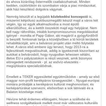
és ahova kizárólag őstermelők csatlakozhatnak. Minden
kedden, csütörtökön és szombaton várja a piac mindazokat,
akik házi készítésű dolgokra vágynak.
Nemrég készült el a legújabb
közlekedési koncepció
is,
miszerint kétpólusú autóbuszmegálló készül majd a város két
végén, így az egyik alkalmazkodna a most épülő
elkerülőúthoz, és a kettőt összeköti majd egy helyijárat. Nem
kell nagy ráfordítás, inkább kompromisszumos megoldásokat
igényel - mondta el Papp Gábor, aki magáról a gyógyfürdőről
is beszélt: fontosnak tartja a közeljövőben a tó körüli területek
rehabilitációját, ami a belvárosi projekt után méltó folytatás
lehet. A város első embere úgy tervezi, hogy 2013-ra a
fejlesztések megvalósulnak, addig is igyekeznek kiszorítani az
autókat a belvárosból, hogy nyugodtan lehessen sétálni,
illetve EU-s pályázatokon is részt vesznek, amik bizonyos
elöregedett rendszerek - pl. az esővíz-elvezetés -
megújítására specializálódnak.
Emellett a TEKER egyesülettel együttműködve - amely az első
magyar non-profit kerékpáros túraegyesület -, Nyugat-európai
mintára próbálják a kerékpáros kultúrát meghonosítani, és
kerképártúrákat szervezni, elsősorban a sok látnivaló és a
Balaton közelsége miatt.
Hévízre tehát érdemes ellátogatni, hiszen a szállodai és
wellness szolgáltatások mellett most már változatos kulturális