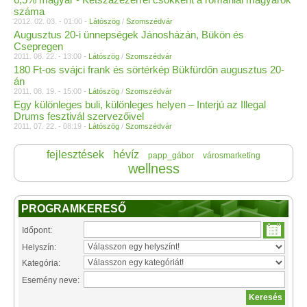
száma
2012. 02. 03. - 01:00 -
Látószög
/
Szomszédvár
Augusztus 20-i ünnepségek Jánosházán, Bükön és
Csepregen
2011. 08. 22. - 13:00 -
Látószög
/
Szomszédvár
180 Ft-os svájci frank és sörtérkép Bükfürdőn augusztus 20-
án
2011. 08. 19. - 15:00 -
Látószög
/
Szomszédvár
Egy különleges buli, különleges helyen – Interjú az Illegal
Drums fesztivál szervezőivel
2011. 07. 22. - 08:19 -
Látószög
/
Szomszédvár
fejlesztések
hévíz
papp_gábor
városmarketing
wellness
PROGRAMKERESŐ
Időpont:
Helyszín:
Kategória:
Esemény neve: