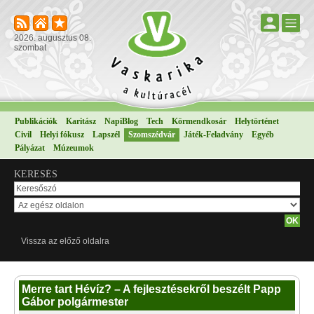
2026. augusztus 08.
szombat
Publikációk
Karitász
NapiBlog
Tech
Körmendkosár
Helytörténet
Civil
Helyi fókusz
Lapszél
Szomszédvár
Játék-Feladvány
Egyéb
Pályázat
Múzeumok
KERESÉS
Vissza az előző oldalra
Merre tart Hévíz? – A fejlesztésekről beszélt Papp
Gábor polgármester