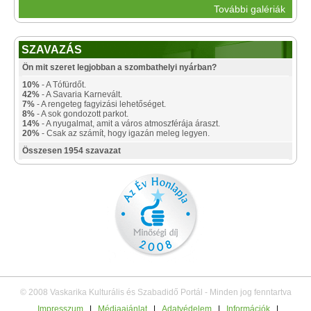
További galériák
SZAVAZÁS
Ön mit szeret legjobban a szombathelyi nyárban?
10%
- A Tófürdőt.
42%
- A Savaria Karnevált.
7%
- A rengeteg fagyizási lehetőséget.
8%
- A sok gondozott parkot.
14%
- A nyugalmat, amit a város atmoszférája áraszt.
20%
- Csak az számít, hogy igazán meleg legyen.
Összesen 1954 szavazat
© 2008 Vaskarika Kulturális és Szabadidő Portál - Minden jog fenntartva
Impresszum
|
Médiaajánlat
|
Adatvédelem
|
Információk
|