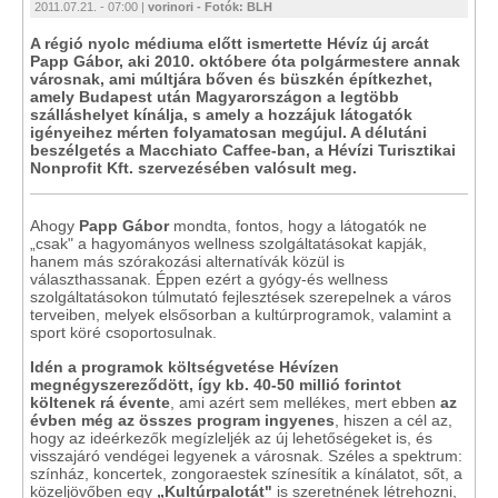
2011.07.21. - 07:00 |
vorinori - Fotók: BLH
A régió nyolc médiuma előtt ismertette Hévíz új arcát
Papp Gábor, aki 2010. októbere óta polgármestere annak
városnak, ami múltjára bőven és büszkén építkezhet,
amely Budapest után Magyarországon a legtöbb
szálláshelyet kínálja, s amely a hozzájuk látogatók
igényeihez mérten folyamatosan megújul. A délutáni
beszélgetés a Macchiato Caffee-ban, a Hévízi Turisztikai
Nonprofit Kft. szervezésében valósult meg.
Ahogy
Papp Gábor
mondta, fontos, hogy a látogatók ne
„csak" a hagyományos wellness szolgáltatásokat kapják,
hanem más szórakozási alternatívák közül is
választhassanak. Éppen ezért a gyógy-és wellness
szolgáltatásokon túlmutató fejlesztések szerepelnek a város
terveiben, melyek elsősorban a kultúrprogramok, valamint a
sport köré csoportosulnak.
Idén a programok költségvetése Hévízen
megnégyszereződött, így kb. 40-50 millió forintot
költenek rá évente
, ami azért sem mellékes, mert ebben
az
évben még az összes program ingyenes
, hiszen a cél az,
hogy az ideérkezők megízleljék az új lehetőségeket is, és
visszajáró vendégei legyenek a városnak. Széles a spektrum:
színház, koncertek, zongoraestek színesítik a kínálatot, sőt, a
közeljövőben egy
„Kultúrpalotát"
is szeretnének létrehozni,