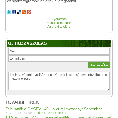
és sportprogramok is várják a látogatókat.
Nyomtatás
Küldés e-mailben
Az oldal tetejére
ÚJ HOZZÁSZÓLÁS
TOVÁBBI HÍREK
Felavatták a GYSEV 140 jubileumi mozdonyt Sopronban
2012. 10. 13. - 02:00 -
Látószög
/
Szomszédvár
6,5% magyar - Kétszázezerrel csökkent a romániai magyarok