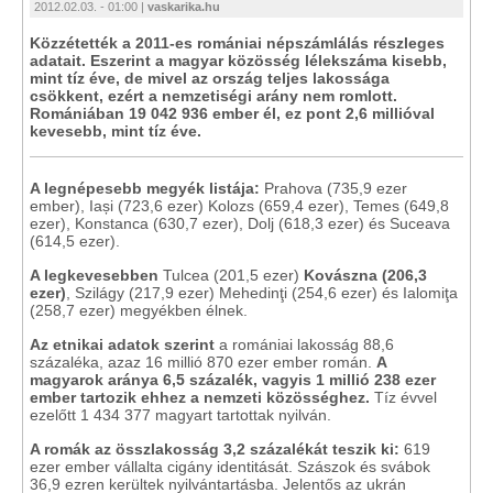
2012.02.03. - 01:00 |
vaskarika.hu
Közzétették a 2011-es romániai népszámlálás részleges
adatait. Eszerint a magyar közösség lélekszáma kisebb,
mint tíz éve, de mivel az ország teljes lakossága
csökkent, ezért a nemzetiségi arány nem romlott.
Romániában 19 042 936 ember él, ez pont 2,6 millióval
kevesebb, mint tíz éve.
A legnépesebb megyék listája:
Prahova (735,9 ezer
ember), Iași (723,6 ezer) Kolozs (659,4 ezer), Temes (649,8
ezer), Konstanca (630,7 ezer), Dolj (618,3 ezer) és Suceava
(614,5 ezer).
A legkevesebben
Tulcea (201,5 ezer)
Kovászna (206,3
ezer)
, Szilágy (217,9 ezer) Mehedinţi (254,6 ezer) és Ialomiţa
(258,7 ezer) megyékben élnek.
Az etnikai adatok szerint
a romániai lakosság 88,6
százaléka, azaz 16 millió 870 ezer ember román.
A
magyarok aránya 6,5 százalék, vagyis 1 millió 238 ezer
ember tartozik ehhez a nemzeti közösséghez.
Tíz évvel
ezelőtt 1 434 377 magyart tartottak nyilván.
A romák az összlakosság 3,2 százalékát teszik ki:
619
ezer ember vállalta cigány identitását. Szászok és svábok
36,9 ezren kerültek nyilvántartásba. Jelentős az ukrán