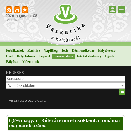
2026. augusztus 08.
szombat
Publikációk
Karitász
NapiBlog
Tech
Körmendkosár
Helytörténet
Civil
Helyi fókusz
Lapszél
Szomszédvár
Játék-Feladvány
Egyéb
Pályázat
Múzeumok
KERESÉS
Vissza az előző oldalra
6,5% magyar - Kétszázezerrel csökkent a romániai
magyarok száma