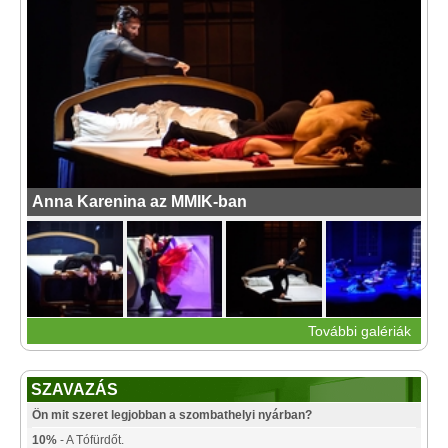
Anna Karenina az MMIK-ban
További galériák
SZAVAZÁS
Ön mit szeret legjobban a szombathelyi nyárban?
10%
- A Tófürdőt.