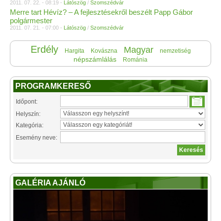
2011. 07. 22. - 08:19 -
Látószög
/
Szomszédvár
Merre tart Hévíz? – A fejlesztésekről beszélt Papp Gábor
polgármester
2011. 07. 21. - 07:00 -
Látószög
/
Szomszédvár
Erdély
Magyar
Hargita
Kovászna
nemzetiség
népszámlálás
Románia
PROGRAMKERESŐ
Időpont:
Helyszín:
Kategória:
Esemény neve:
GALÉRIA AJÁNLÓ