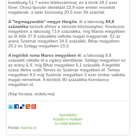
kisebbség 51,7 ezres lélekszámmal, és a török 28,2 ezer
fővel. Orosz-lipován identitást 23,9 ezer ember mondott
magáénak, a tatár közösség 20,5 ezer főt számlál.
A "legmagyarabb" megye Hargita
, itt a lakosság
84,8
százaléka
tartozik ehhez a nemzeti közösséghez. Kovászna
megyében a lakosság 73,6 százaléka, míg Maros megyében
az itt élők 37,8 százaléka vallotta magát magyarnak. Ez az
arány Szatmár megyében 34,5 százalék, Bihar megyében
25,2 és Szilágy megyében 23,3.
A legtöbb roma Maros megyében é
l, a lakosság 8,8
százalék vállalta itt a cigány identitását. Szilágy megyében ez
az arány 6,9, míg Bihar megyében 6,1 százalék. A legtöbb
szász illetve sváb Temes és Szatmár megyében él. Temes
megyében 8,5 míg Szatmár megyében 5 ezer ember vallotta
magát németnek. A törökök 90 százaléka Konstanca
megyében él.
(Kép forrása: erdely.ma)
Nyomtatás
Küldés e-mailben
Az oldal tetejére
Forrás:
manna.ro