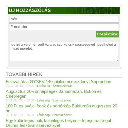
ÚJ HOZZÁSZÓLÁS
TOVÁBBI HÍREK
Felavatták a GYSEV 140 jubileumi mozdonyt Sopronban
2012. 10. 13. - 02:00 -
Látószög
/
Szomszédvár
Augusztus 20-i ünnepségek Jánosházán, Bükön és
Csepregen
2011. 08. 22. - 13:00 -
Látószög
/
Szomszédvár
180 Ft-os svájci frank és sörtérkép Bükfürdőn augusztus 20-
án
2011. 08. 19. - 15:00 -
Látószög
/
Szomszédvár
Egy különleges buli, különleges helyen – Interjú az Illegal
Drums fesztivál szervezőivel