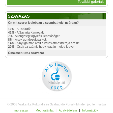
További galériák
SZAVAZÁS
Ön mit szeret legjobban a szombathelyi nyárban?
10%
- A Tófürdőt.
42%
- A Savaria Karnevált.
7%
- A rengeteg fagyizási lehetőséget.
8%
- A sok gondozott parkot.
14%
- A nyugalmat, amit a város atmoszférája áraszt.
20%
- Csak az számít, hogy igazán meleg legyen.
Összesen 1954 szavazat
© 2008 Vaskarika Kulturális és Szabadidő Portál - Minden jog fenntartva
Impresszum
|
Médiaajánlat
|
Adatvédelem
|
Információk
|