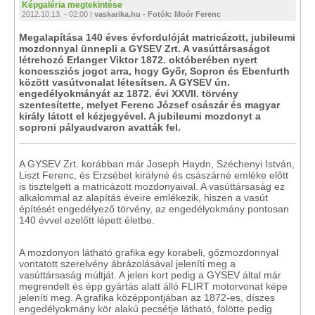
Képgaléria megtekintése
2012.10.13. - 02:00 |
vaskarika.hu - Fotók: Moór Ferenc
Megalapítása 140 éves évfordulóját matricázott, jubileumi
mozdonnyal ünnepli a GYSEV Zrt. A vasúttársaságot
létrehozó Erlanger Viktor 1872. októberében nyert
koncessziós jogot arra, hogy Győr, Sopron és Ebenfurth
között vasútvonalat létesítsen. A GYSEV ún.
engedélyokmányát az 1872. évi XXVII. törvény
szentesítette, melyet Ferenc József császár és magyar
király látott el kézjegyével. A jubileumi mozdonyt a
soproni pályaudvaron avatták fel.
A GYSEV Zrt. korábban már Joseph Haydn, Széchenyi István,
Liszt Ferenc, és Erzsébet királyné és császárné emléke előtt
is tisztelgett a matricázott mozdonyaival. A vasúttársaság ez
alkalommal az alapítás éveire emlékezik, hiszen a vasút
építését engedélyező törvény, az engedélyokmány pontosan
140 évvel ezelőtt lépett életbe.
A mozdonyon látható grafika egy korabeli, gőzmozdonnyal
vontatott szerelvény ábrázolásával jeleníti meg a
vasúttársaság múltját. A jelen kort pedig a GYSEV által már
megrendelt és épp gyártás alatt álló FLIRT motorvonat képe
jeleníti meg. A grafika középpontjában az 1872-es, díszes
engedélyokmány kör alakú pecsétje látható, fölötte pedig