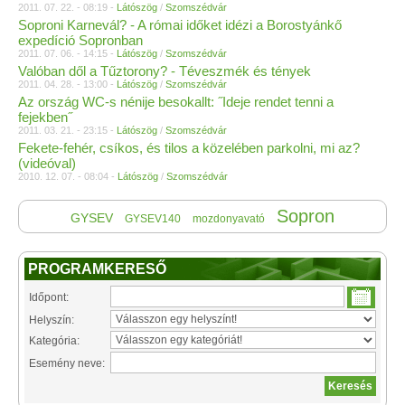
2011. 07. 22. - 08:19 -
Látószög
/
Szomszédvár
Soproni Karnevál? - A római időket idézi a Borostyánkő
expedíció Sopronban
2011. 07. 06. - 14:15 -
Látószög
/
Szomszédvár
Valóban dől a Tűztorony? - Téveszmék és tények
2011. 04. 28. - 13:00 -
Látószög
/
Szomszédvár
Az ország WC-s nénije besokallt: ˝Ideje rendet tenni a
fejekben˝
2011. 03. 21. - 23:15 -
Látószög
/
Szomszédvár
Fekete-fehér, csíkos, és tilos a közelében parkolni, mi az?
(videóval)
2010. 12. 07. - 08:04 -
Látószög
/
Szomszédvár
Sopron
GYSEV
GYSEV140
mozdonyavató
PROGRAMKERESŐ
Időpont:
Helyszín:
Kategória:
Esemény neve: