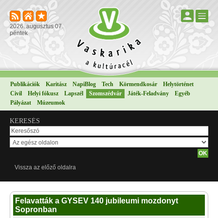
2026. augusztus 07.
péntek
Publikációk
Karitász
NapiBlog
Tech
Körmendkosár
Helytörténet
Civil
Helyi fókusz
Lapszél
Szomszédvár
Játék-Feladvány
Egyéb
Pályázat
Múzeumok
KERESÉS
Vissza az előző oldalra
Felavatták a GYSEV 140 jubileumi mozdonyt
Sopronban