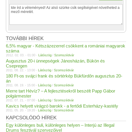
TOVÁBBI HÍREK
6,5% magyar - Kétszázezerrel csökkent a romániai magyarok
száma
2012. 02. 03. - 01:00 -
Látószög
/
Szomszédvár
Augusztus 20-i ünnepségek Jánosházán, Bükön és
Csepregen
2011. 08. 22. - 13:00 -
Látószög
/
Szomszédvár
180 Ft-os svájci frank és sörtérkép Bükfürdőn augusztus 20-
án
2011. 08. 19. - 15:00 -
Látószög
/
Szomszédvár
Merre tart Hévíz? – A fejlesztésekről beszélt Papp Gábor
polgármester
2011. 07. 21. - 07:00 -
Látószög
/
Szomszédvár
Kavics helyett virágzó barokk - a fertődi Esterházy-kastély
2011. 05. 20. - 19:20 -
Látószög
/
Szomszédvár
KAPCSOLÓDÓ HÍREK
Egy különleges buli, különleges helyen – Interjú az Illegal
Drums fesztivál szervezőivel