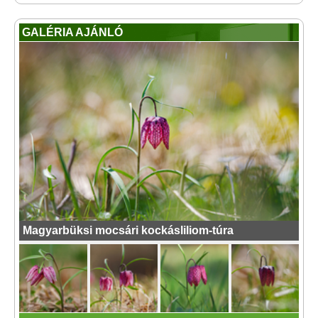
GALÉRIA AJÁNLÓ
Magyarbüksi mocsári kockásliliom-túra