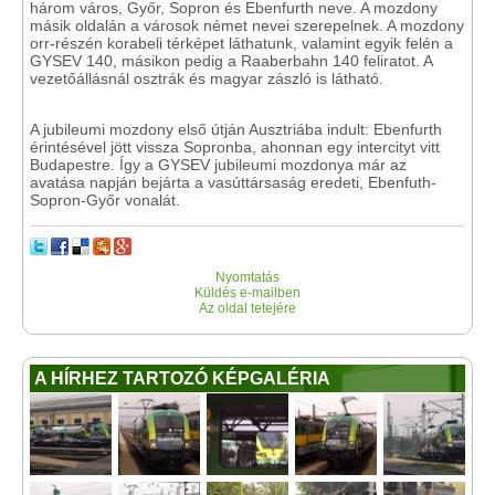
három város, Győr, Sopron és Ebenfurth neve. A mozdony
másik oldalán a városok német nevei szerepelnek. A mozdony
orr-részén korabeli térképet láthatunk, valamint egyik felén a
GYSEV 140, másikon pedig a Raaberbahn 140 feliratot. A
vezetőállásnál osztrák és magyar zászló is látható.
A jubileumi mozdony első útján Ausztriába indult: Ebenfurth
érintésével jött vissza Sopronba, ahonnan egy intercityt vitt
Budapestre. Így a GYSEV jubileumi mozdonya már az
avatása napján bejárta a vasúttársaság eredeti, Ebenfuth-
Sopron-Győr vonalát.
Nyomtatás
Küldés e-mailben
Az oldal tetejére
A HÍRHEZ TARTOZÓ KÉPGALÉRIA