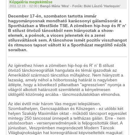
Képgaléria megtekintése
2011.12.19. - 02:00 |
Bangó Mária 'Mira' - Fotók: Büki László 'Harlequin'
December 17-én, szombaton tartotta immár
hagyományosnak mondható karácsonyi gálaműsorát a
Sportházban a WestSide TSE. A zömében hip-hop és R’ n’
B stílust ötvöző táncokból nem hiányoztak a show-
elemek, a poénok, a vicces jelenetek és a zenei
stílusváltások sem. A táncshow ismét pozitív visszhangot
és ritmusos tapsot váltott ki a Sportházat megtöltő nézők
soraiban.
Az ígérethez híven a zömében hip-hop és R' n' B stílust
ötvöző tánckoreográfiák hangulata és témái igazodtak az
Amerikából származó táncstílus műfajához. Nem hiányzott a
lazaság, amely néhol a hóbortosság határát is nagyívben
átlépte, hogy a következő pillanatban "agresszíven" nyomja a
világról alkotott határozott szemléletét a kényelmesen
üldögélő közönség arcába - táncmozdulatokban elmondva.
Az idei évtől már három Vas megyei településen,
Szombathelyen, Gencsapátiban és Kőszegen - ez utóbbi két
helyen Szakály Maximilián oktat - működő táncsport egyesület
mintegy 250 táncossal ünnepelt a teltházas gálán. Erre - nem
utolsósorban - versenyeredményeik is feljogosították őket. A
júniusban, Veszprémben megrendezett Modern Táncok
Világbajnokságán hat koreográfiával képviseltették magukat: