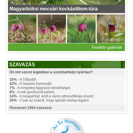
Magyarbüksi mocsári kockásliliom-túra
További galériák
SZAVAZÁS
Ön mit szeret legjobban a szombathelyi nyárban?
10%
- A Tófürdőt.
42%
- A Savaria Karnevált.
7%
- A rengeteg fagyizási lehetőséget.
8%
- A sok gondozott parkot.
14%
- A nyugalmat, amit a város atmoszférája áraszt.
20%
- Csak az számít, hogy igazán meleg legyen.
Összesen 1954 szavazat