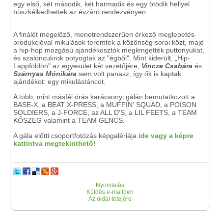
egy első, két második, két harmadik és egy ötödik hellyel
büszkélkedhettek az évzáró rendezvényen.
A finálét megelőző, menetrendszerűen érkező meglepetés-
produkcióval mikulások teremtek a közönség sorai közt, majd
a hip-hop mozgású ajándékosztók meglengették puttonyukat,
és szaloncukrok potyogtak az "égből". Mint kiderült, „Hip-
Lappföldön" az egyesület két vezetőjére,
Vincze Csabára
és
Szárnyas Mónikára
sem volt panasz, így ők is kaptak
ajándékot: egy mikulástáncot.
A több, mint másfél órás karácsonyi gálán bemutatkozott a
BASE-X, a BEAT X-PRESS, a MUFFIN' SQUAD, a POISON
SOLDIERS, a J-FORCE, az ALL D'S, a LIL FEETS, a TEAM
KŐSZEG valamint a TEAM GENCS.
A gála előtti csoportfotózás képgalériája
ide vagy a képre
kattintva megtekinthető!
Nyomtatás
Küldés e-mailben
Az oldal tetejére