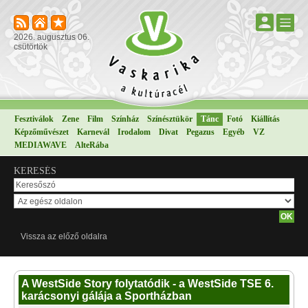
2026. augusztus 06.
csütörtök
Fesztiválok
Zene
Film
Színház
Színésztükör
Tánc
Fotó
Kiállítás
Képzőművészet
Karnevál
Irodalom
Divat
Pegazus
Egyéb
VZ
MEDIAWAVE
AlteRába
KERESÉS
Vissza az előző oldalra
A WestSide Story folytatódik - a WestSide TSE 6.
karácsonyi gálája a Sportházban