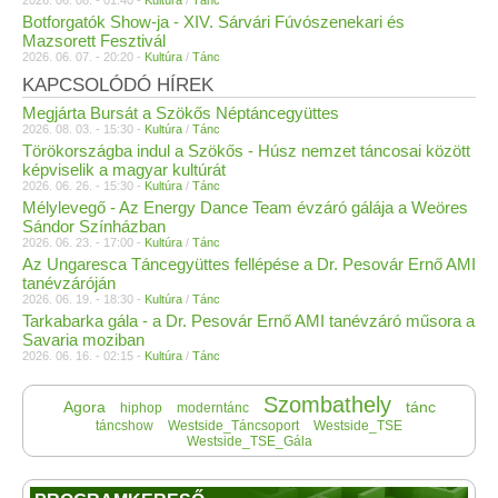
2026. 06. 08. - 01:40 -
Kultúra
/
Tánc
Botforgatók Show-ja - XIV. Sárvári Fúvószenekari és
Mazsorett Fesztivál
2026. 06. 07. - 20:20 -
Kultúra
/
Tánc
KAPCSOLÓDÓ HÍREK
Megjárta Bursát a Szökős Néptáncegyüttes
2026. 08. 03. - 15:30 -
Kultúra
/
Tánc
Törökországba indul a Szökős - Húsz nemzet táncosai között
képviselik a magyar kultúrát
2026. 06. 26. - 15:30 -
Kultúra
/
Tánc
Mélylevegő - Az Energy Dance Team évzáró gálája a Weöres
Sándor Színházban
2026. 06. 23. - 17:00 -
Kultúra
/
Tánc
Az Ungaresca Táncegyüttes fellépése a Dr. Pesovár Ernő AMI
tanévzáróján
2026. 06. 19. - 18:30 -
Kultúra
/
Tánc
Tarkabarka gála - a Dr. Pesovár Ernő AMI tanévzáró műsora a
Savaria moziban
2026. 06. 16. - 02:15 -
Kultúra
/
Tánc
Szombathely
Agora
tánc
hiphop
moderntánc
táncshow
Westside_Táncsoport
Westside_TSE
Westside_TSE_Gála