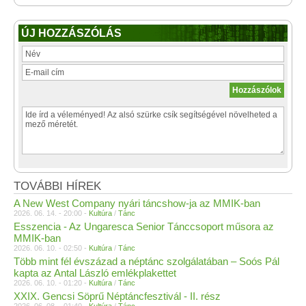
ÚJ HOZZÁSZÓLÁS
TOVÁBBI HÍREK
A New West Company nyári táncshow-ja az MMIK-ban
2026. 06. 14. - 20:00 -
Kultúra
/
Tánc
Esszencia - Az Ungaresca Senior Tánccsoport műsora az
MMIK-ban
2026. 06. 10. - 02:50 -
Kultúra
/
Tánc
Több mint fél évszázad a néptánc szolgálatában – Soós Pál
kapta az Antal László emlékplakettet
2026. 06. 10. - 01:20 -
Kultúra
/
Tánc
XXIX. Gencsi Söprű Néptáncfesztivál - II. rész