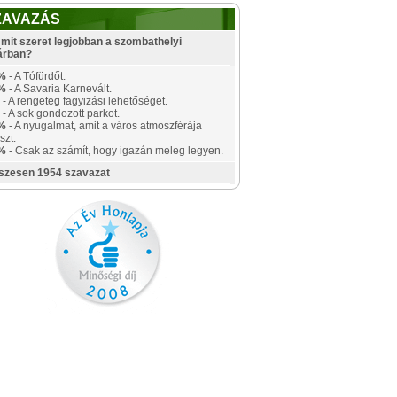
ZAVAZÁS
mit szeret legjobban a szombathelyi
árban?
%
- A Tófürdőt.
%
- A Savaria Karnevált.
- A rengeteg fagyizási lehetőséget.
- A sok gondozott parkot.
%
- A nyugalmat, amit a város atmoszférája
szt.
%
- Csak az számít, hogy igazán meleg legyen.
szesen 1954 szavazat