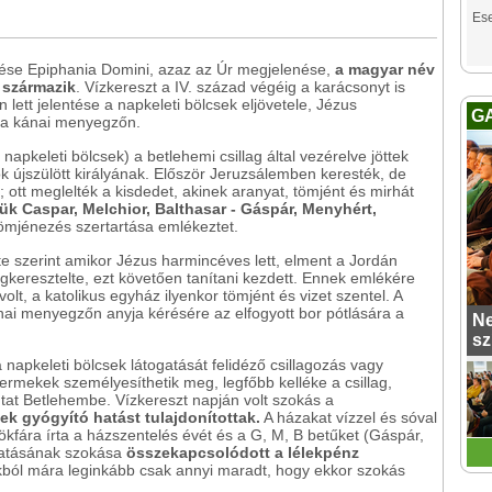
Es
zése Epiphania Domini, azaz az Úr megjelenése,
a magyar név
 származik
. Vízkereszt a IV. század végéig a karácsonyt is
lett jelentése a napkeleti bölcsek eljövetele, Jézus
G
 a kánai menyegzőn.
napkeleti bölcsek) a betlehemi csillag által vezérelve jöttek
k újszülött királyának. Először Jeruzsálemben keresték, de
 ott meglelték a kisdedet, akinek aranyat, tömjént és mirhát
k Caspar, Melchior, Balthasar - Gáspár, Menyhért,
ömjénezés szertartása emlékeztet.
te szerint amikor Jézus harmincéves lett, elment a Jordán
gkeresztelte, ezt követően tanítani kezdett. Ennek emlékére
olt, a katolikus egyház ilyenkor tömjént és vizet szentel. A
nai menyegzőn anyja kérésére az elfogyott bor pótlására a
Ne
sz
 napkeleti bölcsek látogatását felidéző csillagozás vagy
ermekek személyesíthetik meg, legfőbb kelléke a csillag,
at Betlehembe. Vízkereszt napján volt szokás a
nek gyógyító hatást tulajdonítottak.
A házakat vízzel és sóval
kfára írta a házszentelés évét és a G, M, B betűket (Gáspár,
gatásának szokása
összekapcsolódott a lélekpénz
kból mára leginkább csak annyi maradt, hogy ekkor szokás