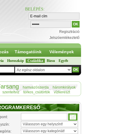
BELÉPÉS
:
Regisztráció
Jelszóemlékeztető
ozás
Támogatóink
Vélemények
ria
Horoszkóp
Családika
Bizsu
Egyéb
arsang
hamvazószerda
háromkirályok
szenteltvíz
torkos_csütörtök
vízkereszt
ROGRAMKERESŐ
pont:
yszín:
egória: