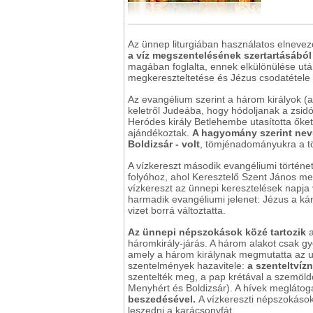
Az ünnep liturgiában használatos elneve
a víz megszentelésének szertartásából
magában foglalta, ennek elkülönülése után 
megkereszteltetése és Jézus csodatétele
Az evangélium szerint a három királyok (a 
keletről Judeába, hogy hódoljanak a zsidó
Heródes király Betlehembe utasította őket;
ajándékoztak.
A hagyomány szerint nevü
Boldizsár - volt
, tömjénadományukra a t
A vízkereszt második evangéliumi történe
folyóhoz, ahol Keresztelő Szent János me
vízkereszt az ünnepi keresztelések napja v
harmadik evangéliumi jelenet: Jézus a ká
vizet borrá változtatta.
Az ünnepi népszokások közé tartozik
a
háromkirály-járás. A három alakot csak gy
amely a három királynak megmutatta az ut
szentelmények hazavitele:
a szenteltvíz
szentelték meg, a pap krétával a szemöldö
Menyhért és Boldizsár). A hívek megláto
beszedésével.
A vízkereszti népszokáso
leszedni a karácsonyfát.