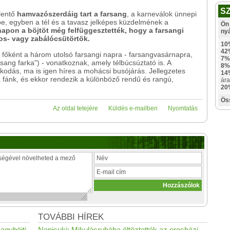
S
elentő
hamvazószerdáig
tart a farsang
, a karneválok ünnepi
e, egyben a tél és a tavasz jelképes küzdelmének a
Ön 
apon a böjtöt még felfüggesztették, hogy a farsangi
ny
os- vagy zabálócsütörtök.
10
42
i főként a három utolsó farsangi napra - farsangvasárnapra,
7%
ang farka") - vonatkoznak, amely télbúcsúztató is. A
8%
kodás, ma is igen híres a mohácsi busójárás. Jellegzetes
14
a fánk, és ekkor rendezik a különböző rendű és rangú,
ára
20
Ös
Az oldal tetejére
Küldés e-mailben
Nyomtatás
TOVÁBBI HÍREK
agyböjti
Napicuki: Mikulásruhába öltöztették az orosházi