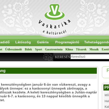
adidő
Látószög
Galéria
Programajánló
Tehetséggond
et
Útibeszámoló
Bálok
Sport
Gasztronómia
Klíma
Tűsarok
Mozaik
Ezoté
KERESÉS
F
ang
 kereszténységben január 6-án van vízkereszt, avagy a
P
ályok ünnepe: ez a karácsonyi ünnepek zárónapja, a
időszak kezdete. A keleti kereszténységben a Julián-naptár
Idő
anuár 6-7. a karácsony, és 13 nappal később ünneplik a
tet.
Hel
Kat