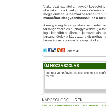
Vízkereszt napjától a nagyböjt kezdetét j
időszaka. Ez a közelgő tavasz örömünnep
megjelenítése.
A hamvazószerda utáni n
maradékot elfogyaszthassák, ez a tork
A magyarság farsangi rítusai és hiedelme
farsanghétfőre és húshagyókeddre ("a fars
legjellemzőbb az álarcos, jelmezes alakos
farsangi ételek a káposzta, a disznóhús, 
társasági és szakmai farsangi bálokat.
Forrás: MTI
ÚJ HOZZÁSZÓLÁS
KAPCSOLÓDÓ HÍREK
Ma van hamvazószerda - Mit ehetünk a n