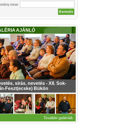
emény neve:
ALÉRIA AJÁNLÓ
vetés, sírás, nevetés - XII. Sok-
ín-Feszt(ecske) Bükön
További galériák