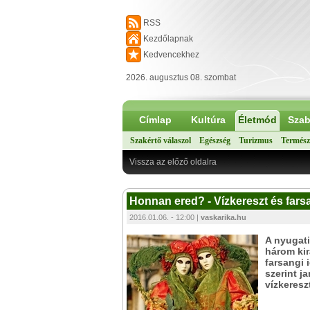
RSS
Kezdőlapnak
Kedvencekhez
2026. augusztus 08. szombat
Címlap
Kultúra
Életmód
Szab
Szakértő válaszol
Egészség
Turizmus
Termész
Vissza az előző oldalra
Honnan ered? - Vízkereszt és fars
2016.01.06. - 12:00 |
vaskarika.hu
A nyugati
három kir
farsangi 
szerint j
vízkeresz