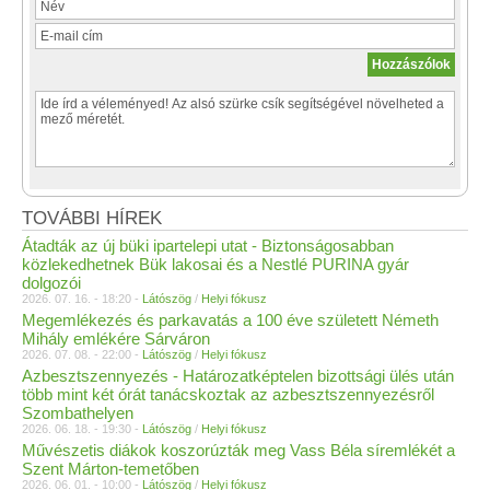
TOVÁBBI HÍREK
Átadták az új büki ipartelepi utat - Biztonságosabban
közlekedhetnek Bük lakosai és a Nestlé PURINA gyár
dolgozói
2026. 07. 16. - 18:20 -
Látószög
/
Helyi fókusz
Megemlékezés és parkavatás a 100 éve született Németh
Mihály emlékére Sárváron
2026. 07. 08. - 22:00 -
Látószög
/
Helyi fókusz
Azbesztszennyezés - Határozatképtelen bizottsági ülés után
több mint két órát tanácskoztak az azbesztszennyezésről
Szombathelyen
2026. 06. 18. - 19:30 -
Látószög
/
Helyi fókusz
Művészetis diákok koszorúzták meg Vass Béla síremlékét a
Szent Márton-temetőben
2026. 06. 01. - 10:00 -
Látószög
/
Helyi fókusz