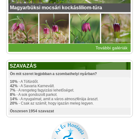
Magyarbüksi mocsári kockásliliom-túra
További galériák
SZAVAZÁS
Ön mit szeret legjobban a szombathelyi nyárban?
10%
- A Tófürdőt.
42%
- A Savaria Karnevált.
7%
- A rengeteg fagyizási lehetőséget.
8%
- A sok gondozott parkot.
14%
- A nyugalmat, amit a város atmoszférája áraszt.
20%
- Csak az számít, hogy igazán meleg legyen.
Összesen 1954 szavazat