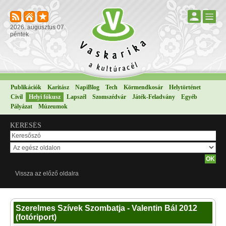
2026. augusztus 07.
péntek
Publikációk
Karitász
NapiBlog
Tech
Körmendkosár
Helytörténet
Civil
Helyi fókusz
Lapszél
Szomszédvár
Játék-Feladvány
Egyéb
Pályázat
Múzeumok
KERESÉS
Vissza az előző oldalra
Szerelmes Szívek Szombatja - Valentin Bál 2012
(fotóriport)