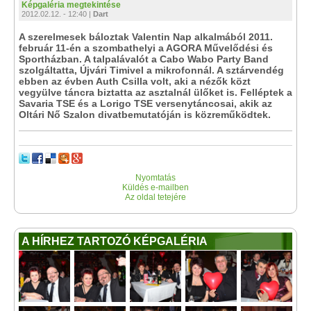
Képgaléria megtekintése
2012.02.12. - 12:40 |
Dart
A szerelmesek báloztak Valentin Nap alkalmából 2011.
február 11-én a szombathelyi a AGORA Művelődési és
Sportházban. A talpalávalót a Cabo Wabo Party Band
szolgáltatta, Újvári Timivel a mikrofonnál. A sztárvendég
ebben az évben Auth Csilla volt, aki a nézők közt
vegyülve táncra biztatta az asztalnál ülőket is. Felléptek a
Savaria TSE és a Lorigo TSE versenytáncosai, akik az
Oltári Nő Szalon divatbemutatóján is közreműködtek.
Nyomtatás
Küldés e-mailben
Az oldal tetejére
A HÍRHEZ TARTOZÓ KÉPGALÉRIA