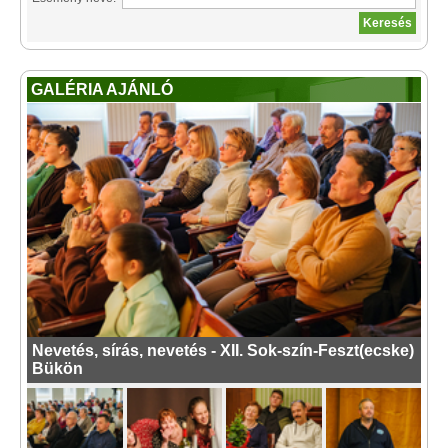
GALÉRIA AJÁNLÓ
Nevetés, sírás, nevetés - XII. Sok-szín-Feszt(ecske)
Bükön