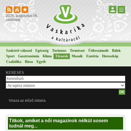
2026. augusztus 06.
csütörtök
Szakértő válaszol
Egészség
Turizmus
Természet
Útibeszámoló
Bálok
Sport
Gasztronómia
Klíma
Tűsarok
Mozaik
Ezotéria
Horoszkóp
Családika
Bizsu
Egyéb
KERESÉS
Vissza az előző oldalra
Titkok, amiket a női magazinok nélkül sosem
tudnál meg...