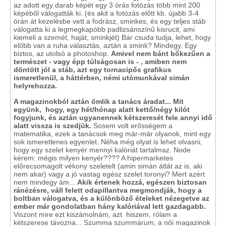
az adott egy darab képét egy 3 órás fotózás több mint 200
képéből válogatták ki. (és akit a fotózás előtt kb. újabb 3-4
órán át kezelésbe vett a fodrász, sminkes, és egy teljes stáb
válogatta ki a legmegkapóbb padlizsánszínű kisrucit, ami
kiemeli a szemét, haját, sminkjét) Bár csuda tudja, lehet, hogy
előbb van a ruha választás, aztán a smink? Mindegy. Egy
biztos, az utolsó a photoshop.
Amivel nem bánt bőkezűen a
természet - vagy épp túlságosan is - , amiben nem
döntött jól a stáb, azt egy tornacipős grafikus
ismeretlenül, a háttérben, némi utómunkával simán
helyrehozza.
A magazinokból aztán ömlik a tanács áradat... Mit
együnk, hogy, egy hét/hónap alatt kettő/négy kilót
fogyjunk, és aztán ugyanennek kétszeresét fele annyi idő
alatt vissza is szedjük.
Sosem volt erősségem a
matematika, ezek a tanácsok meg már-már olyanok, mint egy
sok ismeretlenes egyenlet. Néha még olyat is lehet olvasni,
hogy egy szelet kenyér mennyi kalóriát tartalmaz. Node
kérem: mégis milyen kenyér???? A hipermarketes
előrecsomagolt vékony szeletelt (amin simán átlát az is, aki
nem akar) vagy a jó vastag egész szelet toronyi? Mert azért
nem mindegy ám...
Akik értenek hozzá, egészen biztosan
ránézésre, váll felett odapillantva megmondják, hogy a
boltban válogatva, és a különböző ételeket nézegetve az
ember már gondolatban hány kalóriával lett gazdagabb.
Viszont mire ezt kiszámolnám, azt hiszem, rólam a
kétszerese távozna... Szumma szummárum, a női magazinok