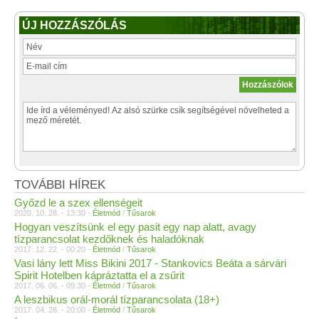
ÚJ HOZZÁSZÓLÁS
TOVÁBBI HÍREK
Győzd le a szex ellenségeit
2020. 10. 28. - 13:30 -
Életmód
/
Tűsarok
Hogyan veszítsünk el egy pasit egy nap alatt, avagy
tízparancsolat kezdőknek és haladóknak
2017. 12. 22. - 00:20 -
Életmód
/
Tűsarok
Vasi lány lett Miss Bikini 2017 - Stankovics Beáta a sárvári
Spirit Hotelben kápráztatta el a zsűrit
2017. 06. 06. - 09:30 -
Életmód
/
Tűsarok
A leszbikus orál-morál tízparancsolata (18+)
2017. 04. 28. - 20:00 -
Életmód
/
Tűsarok