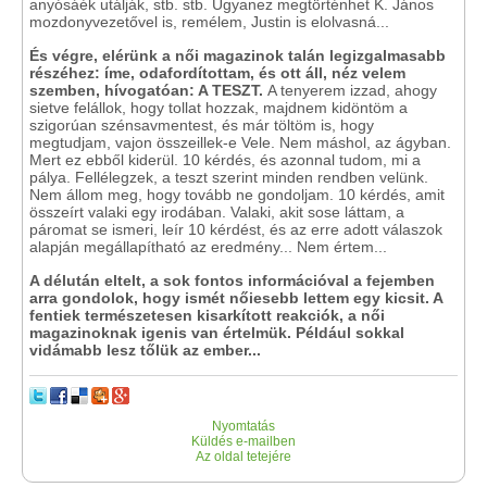
anyósáék utálják, stb. stb. Ugyanez megtörténhet K. János
mozdonyvezetővel is, remélem, Justin is elolvasná...
És végre, elérünk a női magazinok talán legizgalmasabb
részéhez: íme, odafordítottam, és ott áll, néz velem
szemben, hívogatóan: A TESZT.
A tenyerem izzad, ahogy
sietve felállok, hogy tollat hozzak, majdnem kidöntöm a
szigorúan szénsavmentest, és már töltöm is, hogy
megtudjam, vajon összeillek-e Vele. Nem máshol, az ágyban.
Mert ez ebből kiderül. 10 kérdés, és azonnal tudom, mi a
pálya. Fellélegzek, a teszt szerint minden rendben velünk.
Nem állom meg, hogy tovább ne gondoljam. 10 kérdés, amit
összeírt valaki egy irodában. Valaki, akit sose láttam, a
páromat se ismeri, leír 10 kérdést, és az erre adott válaszok
alapján megállapítható az eredmény... Nem értem...
A délután eltelt, a sok fontos információval a fejemben
arra gondolok, hogy ismét nőiesebb lettem egy kicsit. A
fentiek természetesen kisarkított reakciók, a női
magazinoknak igenis van értelmük. Például sokkal
vidámabb lesz tőlük az ember...
Nyomtatás
Küldés e-mailben
Az oldal tetejére