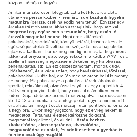
központi témája a fogyás.
Amikor már sikeresen lefogytuk azt a két kilót x idő alatt,
utána - és persze közben -
nem árt, ha elkezdünk figyelni
magunkra
(persze, csak ha eddig nem tettük). Egyszer egy
érdekes írást olvastam. Abban azt taglalták, hogy
mit kell
megtenni egy egész nap a testünkért, hogy aztán jól
érezzük magunkat benne
. Napi arctisztításokról,
pakolásokról, sportolásról, könnyű sétáról, frissen elkészített
egészséges ételekről volt benne szó, aztán este hajpakolás,
ejtőzés a kádban - bár ez még mindig nem tiszta, hogy
most
akkor zuhanyozni jobb, vagy relaxálni a kádban???
- és a
szellemi frissesség megőrzése érdekében egy kis olvasás,
zenehallgatás, stb. Én ezt összeszámoltam, mondjuk úgy,
„idősítettem", és a vége az lett, hogy bevásárlással, főzéssel,
pakolásokkal - külön haj, arc (és még az arcon belül is mennyi
de mennyi féle) plusz ugye a pakolás a fáradt lábaknak -
sporttal, relaxálással, olvasással együtt ez egy napból kb. 4
órát venne igénybe. Lehet, hogy rosszul számoltam, nem
tudom. Saját időbeosztásomat megvizsgálva - napi összesen
kb. 10-12 óra munka a számítógép előtt, ugye a minimum 8
óra alvás, ami megint csak muszáj - után pont bele is férne ez
a négy óra. Ekkor megnyugszom, hogy ez elvileg nekem is
megadatott. Tartalmas életnek ígérkezne dolgozni,
magammal foglalkozni, és aludni...
Aztán közben
kitakarítódna, elmosogatódna, kivasalódna,
megpucolódna az ablak, és adott esetben a gyerkőc is
felnőne csak úgy magától.