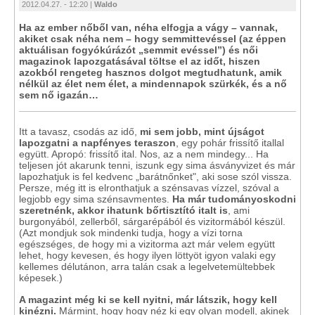
2012.04.27. - 12:20 |
Waldo
Ha az ember nőből van, néha elfogja a vágy – vannak,
akiket csak néha nem – hogy semmittevéssel (az éppen
aktuálisan fogyókúrázót „semmit evéssel”) és női
magazinok lapozgatásával töltse el az időt, hiszen
azokból rengeteg hasznos dolgot megtudhatunk, amik
nélkül az élet nem élet, a mindennapok szürkék, és a nő
sem nő igazán…
Itt a tavasz, csodás az idő,
mi sem jobb, mint újságot
lapozgatni a napfényes teraszon
, egy pohár frissítő itallal
együtt. Apropó: frissítő ital. Nos, az a nem mindegy... Ha
teljesen jót akarunk tenni, iszunk egy sima ásványvizet és már
lapozhatjuk is fel kedvenc „barátnőnket", aki sose szól vissza.
Persze, még itt is elronthatjuk a szénsavas vízzel, szóval a
legjobb egy sima szénsavmentes.
Ha már tudományoskodni
szeretnénk, akkor ihatunk bőrtisztító italt is
, ami
burgonyából, zellerből, sárgarépából és vizitormából készül.
(Azt mondjuk sok mindenki tudja, hogy a vízi torna
egészséges, de hogy mi a vizitorma azt már velem együtt
lehet, hogy kevesen, és hogy ilyen löttyöt igyon valaki egy
kellemes délutánon, arra talán csak a legelvetemültebbek
képesek.)
A magazint még ki se kell nyitni, már látszik, hogy kell
kinézni.
Mármint, hogy hogy néz ki egy olyan modell, akinek