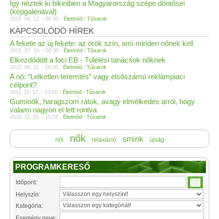
Így néztek ki bikiniben a Magyarország szépe döntősei
(képgalériával)
2015. 06. 12. - 00:40 -
Életmód
/
Tűsarok
KAPCSOLÓDÓ HÍREK
A fekete az új fekete: az örök szín, ami minden nőnek kell
2015. 07. 10. - 00:30 -
Életmód
/
Tűsarok
Elkezdődött a foci EB - Túlélési tanácsok nőknek
2012. 06. 11. - 20:00 -
Életmód
/
Tűsarok
A nő: “Lelketlen teremtés” vagy elsőszámú reklámpiaci
célpont?
2011. 11. 17. - 13:50 -
Életmód
/
Tűsarok
Guminők, haragszom rátok, avagy elmélkedés arról, hogy
valami nagyon el lett rontva
2010. 11. 25. - 15:55 -
Életmód
/
Tűsarok
nők
smink
női
relaxáció
újság
PROGRAMKERESŐ
Időpont:
Helyszín:
Kategória:
Esemény neve: