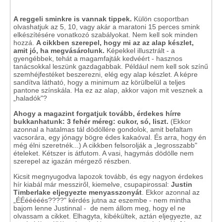
A reggeli sminkre is vannak tippek.
Külön csoportban
olvashatjuk az 5, 10, vagy akár a maratoni 15 perces smink
elkészítésére vonatkozó szabályokat. Nem kell sok minden
hozzá.
A cikkben szerepel, hogy mi az az alap készlet,
amit jó, ha megvásárolunk.
Képekkel illusztrált - a
gyengébbek, tehát a magamfajták kedvéért - hasznos
tanácsokkal leszünk gazdagabbak. Például nem kell sok színű
szemhéjfestéket beszerezni, elég egy alap készlet. A képre
sandítva látható, hogy a minimum az körülbelül a teljes
pantone színskála. Ha ez az alap, akkor vajon mit vesznek a
„haladók"?
Ahogy a magazint forgatjuk tovább, érdekes hírre
bukkanhatunk: 3 fehér méreg: cukor, só, liszt.
(Ekkor
azonnal a hatalmas tál dödöllére gondolok, amit befaltam
vacsorára, egy jónagy bögre édes kakaóval. És arra, hogy én
még élni szeretnék...) A cikkben felsorolják a „legrosszabb"
ételeket. Kétszer is átfutom. A vasi, hagymás dödölle nem
szerepel az igazán mérgező részben.
Kicsit megnyugodva lapozok tovább, és egy nagyon érdekes
hír kiabál már messziről, kiemelve, csupapirossal:
Justin
Timberlake eljegyezte menyasszonyát
. Ekkor azonnal az
„ÉÉééééés????" kérdés jutna az eszembe - nem mintha
bajom lenne Justinnal - de nem állom meg, hogy el ne
olvassam a cikket. Elhagyta, kibékültek, aztán eljegyezte, az