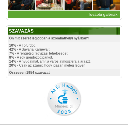
További galériák
SZAVAZÁS
Ön mit szeret legjobban a szombathelyi nyárban?
10%
- A Tófürdőt.
42%
- A Savaria Karnevált.
7%
- A rengeteg fagyizási lehetőséget.
8%
- A sok gondozott parkot.
14%
- A nyugalmat, amit a város atmoszférája áraszt.
20%
- Csak az számít, hogy igazán meleg legyen.
Összesen 1954 szavazat