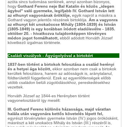
azóta sincs tudomása senkinek, annyi azonban bizonyos,
hogy
Gothard Ferenc neje Bal Katalin és közös „idegen
ágybul" való gyermeke, legifjabb IV. Gothard István lett
az elhunyt vagyonának öröklője,
egyik napról a másikra a
Gothard vagyon jelentős részének birtoklója.
Ám a vagyonra
az elhunyt két unokaöccse Mihály (1804-1839) és István
(1805-1849) is egy korábban íródott eladólevélre - 1835.
október 20. - hivatkozva tulajdonképpen törvényes
módon jogot formálhatott,
ebből adódott Horváth József
következő izgalmas története.
Családi viszályok - Ágyúgolyóval a birtokért
1837-ben történt a birtokok felosztása a család herényi
és a hetyei ága között,
ekkor azonban nem csak a birtokok
kerültek felosztásra, hanem az adósságok is, aránytalanul,
földterülettől függetlenül. Ezek az egyenlőtlenségek előbb
utóbb családon belüli zúgolódásokhoz, pereskedésekhez
vezettek.
Horváth József az 1844-es Herényben történt
vagyonelosztásról így mesélt:
III. Gothard Ferenc különös házassága, majd váratlan
halála után vagyonára kettős követelés lépett fel,
egyrészt törvénytelen gyermeke István (IV.) jogos örökösként,
másrészt a két unokaöcs Mihály és István (III.) részéről is,