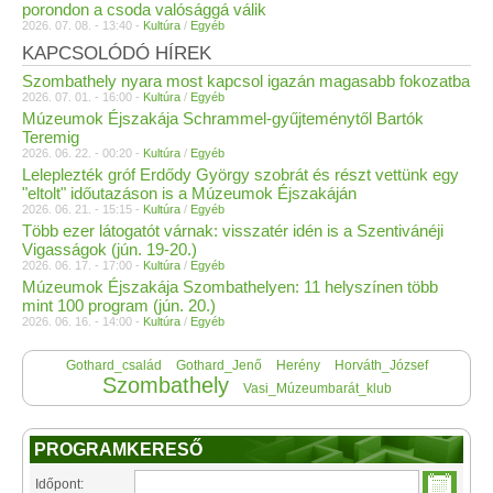
porondon a csoda valósággá válik
2026. 07. 08. - 13:40 -
Kultúra
/
Egyéb
KAPCSOLÓDÓ HÍREK
Szombathely nyara most kapcsol igazán magasabb fokozatba
2026. 07. 01. - 16:00 -
Kultúra
/
Egyéb
Múzeumok Éjszakája Schrammel-gyűjteménytől Bartók
Teremig
2026. 06. 22. - 00:20 -
Kultúra
/
Egyéb
Leleplezték gróf Erdődy György szobrát és részt vettünk egy
"eltolt" időutazáson is a Múzeumok Éjszakáján
2026. 06. 21. - 15:15 -
Kultúra
/
Egyéb
Több ezer látogatót várnak: visszatér idén is a Szentivánéji
Vigasságok (jún. 19-20.)
2026. 06. 17. - 17:00 -
Kultúra
/
Egyéb
Múzeumok Éjszakája Szombathelyen: 11 helyszínen több
mint 100 program (jún. 20.)
2026. 06. 16. - 14:00 -
Kultúra
/
Egyéb
Gothard_család
Gothard_Jenő
Herény
Horváth_József
Szombathely
Vasi_Múzeumbarát_klub
PROGRAMKERESŐ
Időpont: