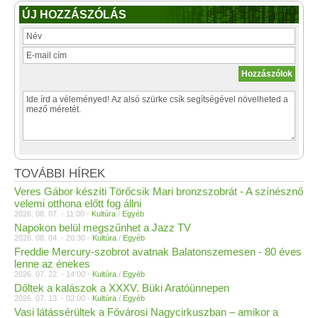
ÚJ HOZZÁSZÓLÁS
TOVÁBBI HÍREK
Veres Gábor készíti Törőcsik Mari bronzszobrát - A színésznő
velemi otthona előtt fog állni
2026. 08. 07. - 11:00 -
Kultúra
/
Egyéb
Napokon belül megszűnhet a Jazz TV
2026. 08. 04. - 20:30 -
Kultúra
/
Egyéb
Freddie Mercury-szobrot avatnak Balatonszemesen - 80 éves
lenne az énekes
2026. 07. 22. - 14:00 -
Kultúra
/
Egyéb
Dőltek a kalászok a XXXV. Büki Aratóünnepen
2026. 07. 13. - 02:00 -
Kultúra
/
Egyéb
Vasi látássérültek a Fővárosi Nagycirkuszban – amikor a