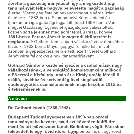
átvette a gazdaság irányítását, így a megkezdett jogi
tanulmányait félbe hagyva belevetette magát a gazdasági
életbe.
Viszonylag fiatalon bekapcsolódott a város üzleti
életébe is, 1882-ben a Szombathelyi Kereskedelmi és
Iparkamara igazgatósági tagja lett, majd 1889-ben a Vas
megyei Gazdasági Egyesület igazgatójává választották,
közben sorra jelennek meg agrár témájú írásai, könyvei.
1891-ben a Ferenc József lovagrendi kitüntetést is
megkapta.
A Gothard-família ipari vállalkozása az ő nevéhez
fűződik, 1902-ben a Mayer-gépgyár elnöke lett, mivel
azonban a gépészethez nem értett, ezért fivérét Gothard
Jenőt kérte fel örökös elnöki tanácsadójaként.
Gothard Sándor a kezdeményezője a család másik nagy
vállalkozásának, a vendéglátó komplexumként működő,
a Fő tértől a Kisfaludy utcán át a Király utcáig létesülő
szálló, kávéház és kertvendéglővel kiegészülő
épületegyüttes üzemeltetésének, majd későbbi 1915-ös
értékesítésének is.
A művész
Dr. Gothard István (1869-1948)
Budapesti Tudományegyetemen 1893-ban orvosi
tanulmányokba kezdett, majd ezt követően külföldre
ment és ott művészetet tanult Berlinben, végül Párizsban
telepedett le egy rövid időre.
Egyiptomban is élt egy rövid