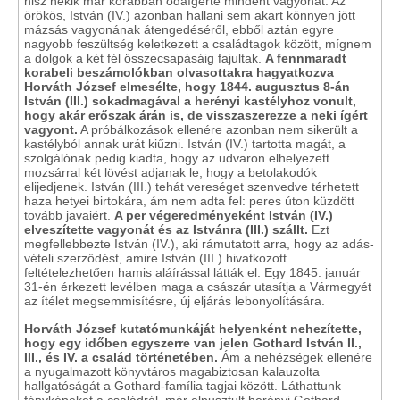
hisz nekik már korábban odaígérte mindent vagyonát. Az
örökös, István (IV.) azonban hallani sem akart könnyen jött
mázsás vagyonának átengedéséről, ebből aztán egyre
nagyobb feszültség keletkezett a családtagok között, mígnem
a dolgok a két fél összecsapásáig fajultak.
A fennmaradt
korabeli beszámolókban olvasottakra hagyatkozva
Horváth József elmesélte, hogy 1844. augusztus 8-án
István (III.) sokadmagával a herényi kastélyhoz vonult,
hogy akár erőszak árán is, de visszaszerezze a neki ígért
vagyont.
A próbálkozások ellenére azonban nem sikerült a
kastélyból annak urát kiűzni. István (IV.) tartotta magát, a
szolgálónak pedig kiadta, hogy az udvaron elhelyezett
mozsárral két lövést adjanak le, hogy a betolakodók
elijedjenek. István (III.) tehát vereséget szenvedve térhetett
haza hetyei birtokára, ám nem adta fel: peres úton küzdött
tovább javaiért.
A per végeredményeként István (IV.)
elveszítette vagyonát és az Istvánra (III.) szállt.
Ezt
megfellebbezte István (IV.), aki rámutatott arra, hogy az adás-
vételi szerződést, amire István (III.) hivatkozott
feltételezhetően hamis aláírással látták el. Egy 1845. január
31-én érkezett levélben maga a császár utasítja a Vármegyét
az ítélet megsemmisítésre, új eljárás lebonyolítására.
Horváth József kutatómunkáját helyenként nehezítette,
hogy egy időben egyszerre van jelen Gothard István II.,
III., és IV. a család történetében.
Ám a nehézségek ellenére
a nyugalmazott könyvtáros magabiztosan kalauzolta
hallgatóságát a Gothard-família tagjai között. Láthattunk