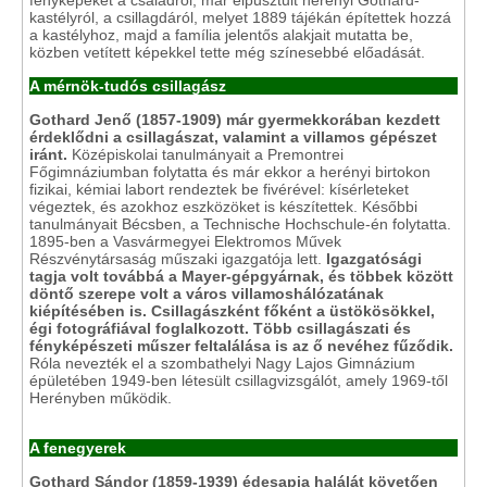
fényképeket a családról, már elpusztult herényi Gothard-
kastélyról, a csillagdáról, melyet 1889 tájékán építettek hozzá
a kastélyhoz, majd a família jelentős alakjait mutatta be,
közben vetített képekkel tette még színesebbé előadását.
A mérnök-tudós csillagász
Gothard Jenő (1857-1909) már gyermekkorában kezdett
érdeklődni a csillagászat, valamint a villamos gépészet
iránt.
Középiskolai tanulmányait a Premontrei
Főgimnáziumban folytatta és már ekkor a herényi birtokon
fizikai, kémiai labort rendeztek be fivérével: kísérleteket
végeztek, és azokhoz eszközöket is készítettek. Későbbi
tanulmányait Bécsben, a Technische Hochschule-én folytatta.
1895-ben a Vasvármegyei Elektromos Művek
Részvénytársaság műszaki igazgatója lett.
Igazgatósági
tagja volt továbbá a Mayer-gépgyárnak, és többek között
döntő szerepe volt a város villamoshálózatának
kiépítésében is. Csillagászként főként a üstökösökkel,
égi fotográfiával foglalkozott.
Több csillagászati és
fényképészeti műszer feltalálása is az ő nevéhez fűződik.
Róla nevezték el a szombathelyi Nagy Lajos Gimnázium
épületében 1949-ben létesült csillagvizsgálót, amely 1969-től
Herényben működik.
A fenegyerek
Gothard Sándor (1859-1939) édesapja halálát követően