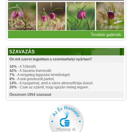
További galériák
SZAVAZÁS
Ön mit szeret legjobban a szombathelyi nyárban?
10%
- A Tófürdőt.
42%
- A Savaria Karnevált.
7%
- A rengeteg fagyizási lehetőséget.
8%
- A sok gondozott parkot.
14%
- A nyugalmat, amit a város atmoszférája áraszt.
20%
- Csak az számít, hogy igazán meleg legyen.
Összesen 1954 szavazat