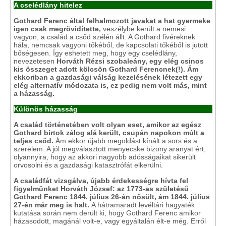
A cselédlány hitelez
Gothard Ferenc által felhalmozott javakat a hat gyermeke
igen csak megrövidítette,
veszélybe került a nemesi
vagyon, a család a csőd szélén állt. A Gothard fivéreknek
hála, nemcsak vagyoni tőkéből, de kapcsolati tőkéből is jutott
bőségesen. Így eshetett meg, hogy egy cselédlány,
nevezetesen
Horváth Rézsi szobaleány, egy elég csinos
kis összeget adott kölcsön Gothard Ferencnek(!). Ám
ekkoriban a gazdasági válság kezelésének létezett egy
elég alternatív módozata is, ez pedig nem volt más, mint
a házasság.
Különös házasság
A család történetében volt olyan eset, amikor az egész
Gothard birtok zálog alá került, csupán napokon múlt a
teljes csőd.
Ám ekkor újabb megoldást kínált a sors és a
szerelem. A jól megválasztott menyecske bizony aranyat ért,
olyannyira, hogy az akkori nagyobb adósságaikat sikerült
orvosolni és a gazdasági katasztrófát elkerülni.
A családfát vizsgálva, újabb érdekességre hívta fel
figyelmünket Horváth József: az 1773-as születésű
Gothard Ferenc 1844. július 26-án nősült, ám 1844. július
27-én már meg is halt.
A hátramaradt levéltári hagyaték
kutatása során nem derült ki, hogy Gothard Ferenc amikor
házasodott, magánál volt-e, vagy egyáltalán élt-e még. Erről