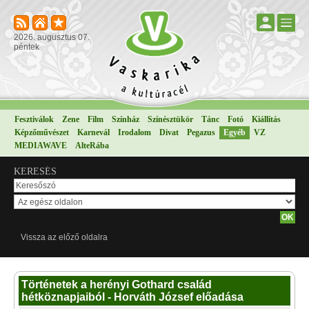
2026. augusztus 07.
péntek
Fesztiválok
Zene
Film
Színház
Színésztükör
Tánc
Fotó
Kiállítás
Képzőművészet
Karnevál
Irodalom
Divat
Pegazus
Egyéb
VZ
MEDIAWAVE
AlteRába
KERESÉS
Vissza az előző oldalra
Történetek a herényi Gothard család
hétköznapjaiból - Horváth József előadása