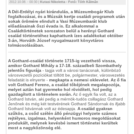
2012.10.08. - 00:30 |
Kutasi Nikoletta - Fotó: Tóth Kálmán
A Dél-Erdélyi nyári kirándulás, a Múzeumbogár Klub
foglalkozásai, és a Múzsák kertje családi programok után
sokak örömére elindult a Vasi Múzeumbarát klub
előadásainak őszi évada is. Ez alkalommal a
Családtörténetek sorozaton belül a herényi Gothard
család történetéhez kaphattunk ízes adalékokat október
3-án, Horváth József nyugalmazott könyvtáros
tolmácsolásában.
A Gothard-család története 1715-ig vezethető vissza,
amikor Gothard Mihály a 17-18. századbeli Szombathely
jelentős figurája
- tagja volt a városi tanácsnak, különböző
városvezetői pozíciókat töltött be, polgármester, városvezetés
feladatát is elnyerte -
megkapta a nemesi oklevelet.
Az ő fia
volt Gothard Ferenc, a család tőkéjének megalapozója,
melyet aztán hat gyermeke hol rövidített, hol pedig
gazdagított a történelem során.
Az ő egyik fia volt, az a
Gothard István, aki pedig a mérnök-tudós csillagász Gothard
Jenőnek és még két testvérének Gothard Sándornak és ifjabb
Gothard Istvánnak volt az édesapja.
A család gyakran
szűkös, a csőd szélén álló pénzügyi helyzete számos
rejtélyes, izgalmas, helyenként humoros megoldásokat
produkált, melynek kevésbé ismert történetei kerültek
most a nagyközönség elé.