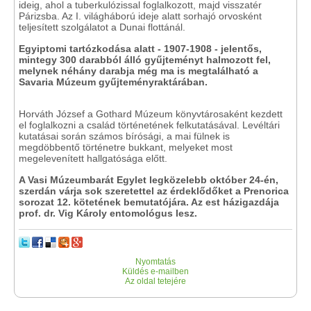
ideig, ahol a tuberkulózissal foglalkozott, majd visszatér
Párizsba. Az I. világháború ideje alatt sorhajó orvosként
teljesített szolgálatot a Dunai flottánál.
Egyiptomi tartózkodása alatt - 1907-1908 - jelentős,
mintegy 300 darabból álló gyűjteményt halmozott fel,
melynek néhány darabja még ma is megtalálható a
Savaria Múzeum gyűjteményraktárában.
Horváth József a Gothard Múzeum könyvtárosaként kezdett
el foglalkozni a család történetének felkutatásával. Levéltári
kutatásai során számos bírósági, a mai fülnek is
megdöbbentő történetre bukkant, melyeket most
megelevenített hallgatósága előtt.
A Vasi Múzeumbarát Egylet legközelebb október 24-én,
szerdán várja sok szeretettel az érdeklődőket a Prenorica
sorozat 12. kötetének bemutatójára. Az est házigazdája
prof. dr. Vig Károly entomológus lesz.
Nyomtatás
Küldés e-mailben
Az oldal tetejére