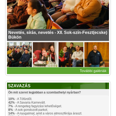
Nevetés, sírás, nevetés - XII. Sok-szín-Feszt(ecske)
Bükön
További galériák
SZAVAZÁS
Ön mit szeret legjobban a szombathelyi nyárban?
10%
- A Tófürdőt.
42%
- A Savaria Karnevált.
7%
- A rengeteg fagyizási lehetőséget.
8%
- A sok gondozott parkot.
14%
- A nyugalmat, amit a város atmoszférája áraszt.