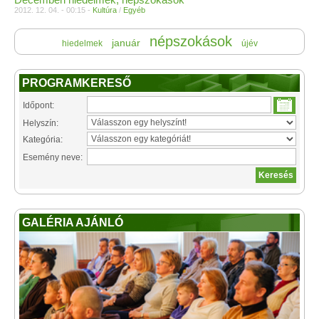
2012. 12. 04. - 00:15 -
Kultúra
/
Egyéb
népszokások
január
hiedelmek
újév
PROGRAMKERESŐ
Időpont:
Helyszín:
Kategória:
Esemény neve:
GALÉRIA AJÁNLÓ