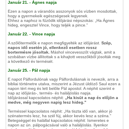
Január 21. - Ágnes napja
Ezen a napon a várandós asszonyok sós vízben mosdottak,
hogy a gyermekeik egészségesek legyenek.
Ehhez a naphoz is fűződik időjárási népszokás: „Ha Ágnes
hideg, engesztel Vince, hogy teljék a pince."
Január 22. - Vince napja
A szőlőtermelők e napon megfigyelték az időjárást.
Szép,
napos idő esetén jó, ellenkező esetben rossz
bortermésre jósoltak.
Máshol vincevesszőt vágtak, amit a
szobában vízbe állítottak s a kihajtott vesszőkből jósolták meg
a következő év termését.
Január 25. - Pál napja
E napot Pálfordulónak vagy Pálfordulásnak is nevezik, arra a
bibliai történetre utalva, miszerint a Jézust üldöző Saul ezen a
napon tért meg és lett belőle Pál apostol. A néphit szerint e
nap az időjárás-, termés- és haláljóslás napja.
Időjárással kapcsolatos néphit:
„Ha kisüt a nap és előjön a
medve, még negyven napig lesz hideg."
Terméssel kapcsolatos néphit: „Ha tiszta idő van, akkor jó
szénatermés lesz, ha szél fúj, akkor kevés lesz a széna."
Betegséggel és halállal kapcsolatos néphit: Ismeretes e
napon az ún. pálpogácsával való a haláljóslás. Ilyenkor