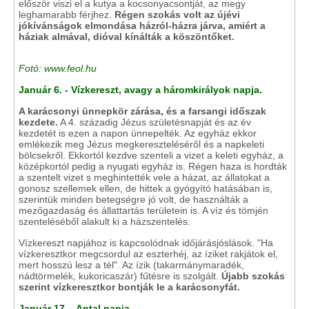
először viszi el a kutya a kocsonyacsontját, az megy
leghamarabb férjhez.
Régen szokás volt az újévi
jókívánságok elmondása házról-házra járva, amiért a
háziak almával, dióval kínálták a köszöntőket.
Fotó: www.feol.hu
Január 6. - Vízkereszt, avagy a háromkirályok napja.
A karácsonyi ünnepkör zárása, és a farsangi időszak
kezdete.
A 4. századig Jézus születésnapját és az év
kezdetét is ezen a napon ünnepelték. Az egyház ekkor
emlékezik meg Jézus megkereszteléséről és a napkeleti
bölcsekről. Ekkortól kezdve szenteli a vizet a keleti egyház, a
középkortól pedig a nyugati egyház is. Régen haza is hordták
a szentelt vizet s meghintették vele a házat, az állatokat a
gonosz szellemek ellen, de hittek a gyógyító hatásában is,
szerintük minden betegségre jó volt, de használták a
mezőgazdaság és állattartás területein is. A víz és tömjén
szenteléséből alakult ki a házszentelés.
Vízkereszt napjához is kapcsolódnak időjárásjóslások. "Ha
vízkeresztkor megcsordul az eszterhéj, az íziket rakjátok el,
mert hosszú lesz a tél". Az ízik (takarmánymaradék,
nádtörmelék, kukoricaszár) fűtésre is szolgált.
Újabb szokás
szerint vízkeresztkor bontják le a karácsonyfát.
Január 17. - Antal napja