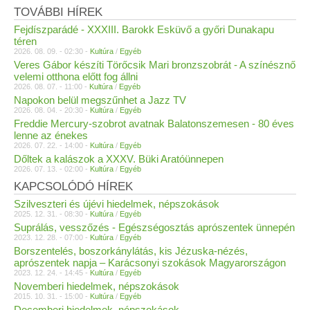
TOVÁBBI HÍREK
Fejdíszparádé - XXXIII. Barokk Esküvő a győri Dunakapu
téren
2026. 08. 09. - 02:30 -
Kultúra
/
Egyéb
Veres Gábor készíti Törőcsik Mari bronzszobrát - A színésznő
velemi otthona előtt fog állni
2026. 08. 07. - 11:00 -
Kultúra
/
Egyéb
Napokon belül megszűnhet a Jazz TV
2026. 08. 04. - 20:30 -
Kultúra
/
Egyéb
Freddie Mercury-szobrot avatnak Balatonszemesen - 80 éves
lenne az énekes
2026. 07. 22. - 14:00 -
Kultúra
/
Egyéb
Dőltek a kalászok a XXXV. Büki Aratóünnepen
2026. 07. 13. - 02:00 -
Kultúra
/
Egyéb
KAPCSOLÓDÓ HÍREK
Szilveszteri és újévi hiedelmek, népszokások
2025. 12. 31. - 08:30 -
Kultúra
/
Egyéb
Suprálás, vesszőzés - Egészségosztás aprószentek ünnepén
2023. 12. 28. - 07:00 -
Kultúra
/
Egyéb
Borszentelés, boszorkánylátás, kis Jézuska-nézés,
aprószentek napja – Karácsonyi szokások Magyarországon
2023. 12. 24. - 14:45 -
Kultúra
/
Egyéb
Novemberi hiedelmek, népszokások
2015. 10. 31. - 15:00 -
Kultúra
/
Egyéb
Decemberi hiedelmek, népszokások