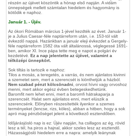
részén az újévet köszöntik a hónap első napján. A vidám
ünnepségek mellett számtalan hiedelem és hagyomány is
kötődik e naphoz.
Január 1. - Újév.
Az ókori Rómában március 1-jével kezdték az évet. Január 1-
je a Julius Caesar-féle naptárreform után, i.e. 153-tól vált
évkezdő nappá. Hazánkban a január eleji évkezdet a Gergely-
féle naptárreform 1582 óta vált általánossá, véglegessé 1691-
ben, amikor XI. Ince pápa tette meg e napot a polgári év
kezdetévé.
Ez a nap jelentette az újévet, valamint a
télközépi ünnepkört.
Sok tiltás is tartozik e naphoz:
Tilos a mosás, a teregetés, a varrás, és nem ajánlatos kivinni
a szemetet sem, mert a szerencsét is kiönthetjük a házból.
Nem szabad pénzt kölcsönadni
, orvost hívni vagy orvoshoz
menni, mert akkor egész évben betegeskedhetünk.
Baromfit nem lehet enni, mert a baromfi hátrakaparja a
szerencsét. Halat sem ajánlatos enni, mert elúszik a
szerencsénk. Előnyben részesítették ilyenkor a szemes
terményeket (lencse, rizs, köles), abban a hitben, hogy a sok
apró mag pénzbőséget jelent a következő esztendőben.
Időjárásjósló nap is ez: Újév napján, ha csillagos az ég, rövid
lesz a tél, ha piros a hajnal, akkor szeles lesz az esztendő.
Házasságjósló hiedelem erre a napra: amelyik leánynak