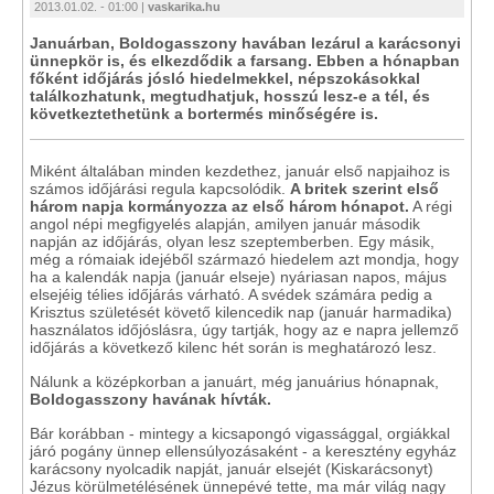
2013.01.02. - 01:00 |
vaskarika.hu
Januárban, Boldogasszony havában lezárul a karácsonyi
ünnepkör is, és elkezdődik a farsang. Ebben a hónapban
főként időjárás jósló hiedelmekkel, népszokásokkal
találkozhatunk, megtudhatjuk, hosszú lesz-e a tél, és
következtethetünk a bortermés minőségére is.
Miként általában minden kezdethez, január első napjaihoz is
számos időjárási regula kapcsolódik.
A britek szerint első
három napja kormányozza az első három hónapot.
A régi
angol népi megfigyelés alapján, amilyen január második
napján az időjárás, olyan lesz szeptemberben. Egy másik,
még a rómaiak idejéből származó hiedelem azt mondja, hogy
ha a kalendák napja (január elseje) nyáriasan napos, május
elsejéig télies időjárás várható. A svédek számára pedig a
Krisztus születését követő kilencedik nap (január harmadika)
használatos időjóslásra, úgy tartják, hogy az e napra jellemző
időjárás a következő kilenc hét során is meghatározó lesz.
Nálunk a középkorban a januárt, még januárius hónapnak,
Boldogasszony havának hívták.
Bár korábban - mintegy a kicsapongó vigassággal, orgiákkal
járó pogány ünnep ellensúlyozásaként - a keresztény egyház
karácsony nyolcadik napját, január elsejét (Kiskarácsonyt)
Jézus körülmetélésének ünnepévé tette, ma már világ nagy