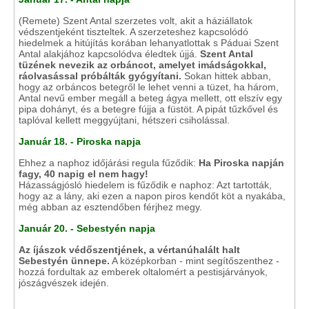
(Remete) Szent Antal szerzetes volt, akit a háziállatok
védszentjeként tiszteltek. A szerzeteshez kapcsolódó
hiedelmek a hitújítás korában lehanyatlottak s Páduai Szent
Antal alakjához kapcsolódva éledtek újjá.
Szent Antal
tüzének nevezik az orbáncot, amelyet imádságokkal,
ráolvasással próbálták gyógyítani.
Sokan hittek abban,
hogy az orbáncos betegről le lehet venni a tüzet, ha három,
Antal nevű ember megáll a beteg ágya mellett, ott elszív egy
pipa dohányt, és a betegre fújja a füstöt. A pipát tűzkővel és
taplóval kellett meggyújtani, hétszeri csiholással.
Január 18. - Piroska napja
Ehhez a naphoz időjárási regula fűződik:
Ha Piroska napján
fagy, 40 napig el nem hagy!
Házasságjósló hiedelem is fűződik e naphoz: Azt tartották,
hogy az a lány, aki ezen a napon piros kendőt köt a nyakába,
még abban az esztendőben férjhez megy.
Január 20. - Sebestyén napja
Az íjászok védőszentjének, a vértanúhalált halt
Sebestyén ünnepe.
A középkorban - mint segítőszenthez -
hozzá fordultak az emberek oltalomért a pestisjárványok,
jószágvészek idején.