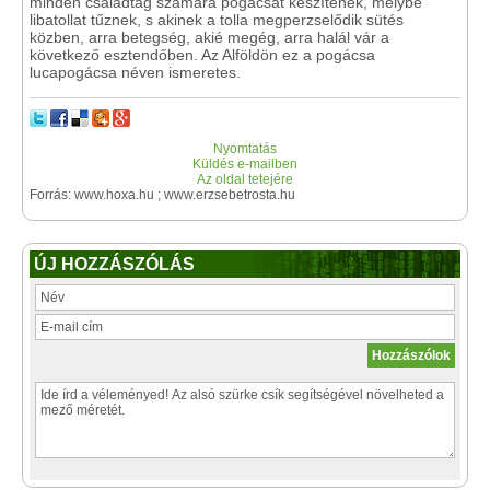
minden családtag számára pogácsát készítenek, melybe
libatollat tűznek, s akinek a tolla megperzselődik sütés
közben, arra betegség, akié megég, arra halál vár a
következő esztendőben. Az Alföldön ez a pogácsa
lucapogácsa néven ismeretes.
Nyomtatás
Küldés e-mailben
Az oldal tetejére
Forrás: www.hoxa.hu ; www.erzsebetrosta.hu
ÚJ HOZZÁSZÓLÁS