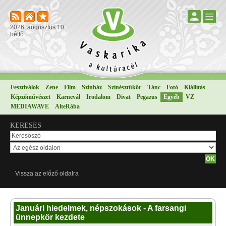
2026. augusztus 10.
hétfő
Fesztiválok
Zene
Film
Színház
Színésztükör
Tánc
Fotó
Kiállítás
Képzőművészet
Karnevál
Irodalom
Divat
Pegazus
Egyéb
VZ
MEDIAWAVE
AlteRába
KERESÉS
Vissza az előző oldalra
Januári hiedelmek, népszokások - A farsangi
ünnepkör kezdete