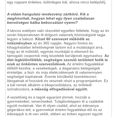
egy roppant érdekes, különleges bál, ahova nincs belépődíj.
A vidám hangulatú rendezvény zártkörű. Kik a
meghívottak, hogyan lehet egy ilyen családiasan
bensőséges bálba bebocsátást nyerni?
A táncos estélyen való részvétel egyetlen feltétele, hogy az év
során folyamatosan itt dolgozó valamely közösségünk tagja
legyen a bálozó.
Közel 60 szervezet működik az
intézményben
az év 365 napján. Nagyon fontos és
kihagyhatatlan lehetőségnek tartom ezt a mulatságot arra,
hogy az itt működő, egymás munkáját is elismerő és
támogató csoportok még közelebb kerüljenek egymáshoz.
Az
élet legkülönfélébb, segítségre szoruló területeit fedik le
ezek az önkéntes szerveződések.
Az értelmi fogyatékkal
élőktől kezdve, a vesebetegek, a daganatos betegségek
érintettjei, a liszt- és más ételérzékenyek itt valamennyien
segítséget kaphatnak. Évente körülbelül tizenkétezren
látogatnak el hozzánk és vesznek részt a programjainkon. Ez
a bál remek alkalom a kikapcsolódásra, az önfeledt
szórakozásra,
a másság elfogadásával együtt.
A vezetőség és a tagok egyaránt jönnek, hozzák a
gyermekeiket, ismerőseiket. Tulajdonképpen itt a családok
együtt mulatnak. Van itt olyan család, ahol az édesanya
gégerákos lett, a gyermekük értelmi fogyatékkal élő és az
édesapjuk is itt van velük, ebben az évben egyszer együtt