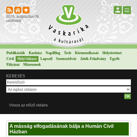
2026. augusztus 06.
csütörtök
Publikációk
Karitász
NapiBlog
Tech
Körmendkosár
Helytörténet
Civil
Helyi fókusz
Lapszél
Szomszédvár
Játék-Feladvány
Egyéb
Pályázat
Múzeumok
KERESÉS
Vissza az előző oldalra
A másság elfogadásának bálja a Humán Civil
Házban