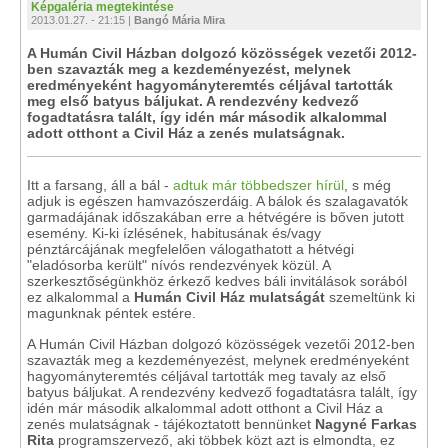
Képgaléria megtekintése
2013.01.27. - 21:15 |
Bangó Mária Mira
A Humán Civil Házban dolgozó közösségek vezetői 2012-
ben szavazták meg a kezdeményezést, melynek
eredményeként hagyományteremtés céljával tartották
meg első batyus báljukat. A rendezvény kedvező
fogadtatásra talált, így idén már második alkalommal
adott otthont a Civil Ház a zenés mulatságnak.
Itt a farsang, áll a bál -
adtuk már többedszer hírül
, s még
adjuk is egészen hamvazószerdáig. A bálok és szalagavatók
garmadájának időszakában erre a hétvégére is bőven jutott
esemény. Ki-ki ízlésének, habitusának és/vagy
pénztárcájának megfelelően válogathatott a hétvégi
"eladósorba került" nívós rendezvények közül. A
szerkesztőségünkhöz érkező kedves báli invitálások sorából
ez alkalommal a
Humán Civil Ház mulatságát
szemeltünk ki
magunknak péntek estére.
A Humán Civil Házban dolgozó közösségek vezetői 2012-ben
szavazták meg a kezdeményezést, melynek eredményeként
hagyományteremtés céljával tartották meg tavaly az első
batyus báljukat. A rendezvény kedvező fogadtatásra talált, így
idén már második alkalommal adott otthont a Civil Ház a
zenés mulatságnak - tájékoztatott bennünket
Nagyné Farkas
Rita
programszervező, aki többek közt azt is elmondta, ez