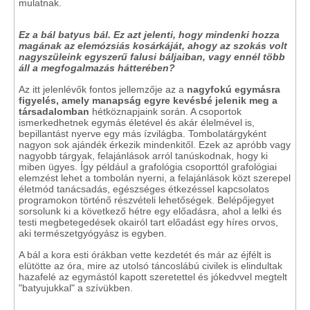
mulatnak.
Ez a bál batyus bál. Ez azt jelenti, hogy mindenki hozza
magának az elemózsiás kosárkáját, ahogy az szokás volt
nagyszüleink egyszerű falusi báljaiban, vagy ennél több
áll a megfogalmazás hátterében?
Az itt jelenlévők fontos jellemzője az a
nagyfokú egymásra
figyelés, amely manapság egyre kevésbé jelenik meg a
társadalomban
hétköznapjaink során. A csoportok
ismerkedhetnek egymás életével és akár élelmével is,
bepillantást nyerve egy más ízvilágba. Tombolatárgyként
nagyon sok ajándék érkezik mindenkitől. Ezek az apróbb vagy
nagyobb tárgyak, felajánlások arról tanúskodnak, hogy ki
miben ügyes. Így például a grafológia csoporttól grafológiai
elemzést lehet a tombolán nyerni, a felajánlások közt szerepel
életmód tanácsadás, egészséges étkezéssel kapcsolatos
programokon történő részvételi lehetőségek. Belépőjegyet
sorsolunk ki a következő hétre egy előadásra, ahol a lelki és
testi megbetegedések okairól tart előadást egy híres orvos,
aki természetgyógyász is egyben.
A bál a kora esti órákban vette kezdetét és már az éjfélt is
elütötte az óra, mire az utolsó táncoslábú civilek is elindultak
hazafelé az egymástól kapott szeretettel és jókedvvel megtelt
"batyujukkal" a szívükben.