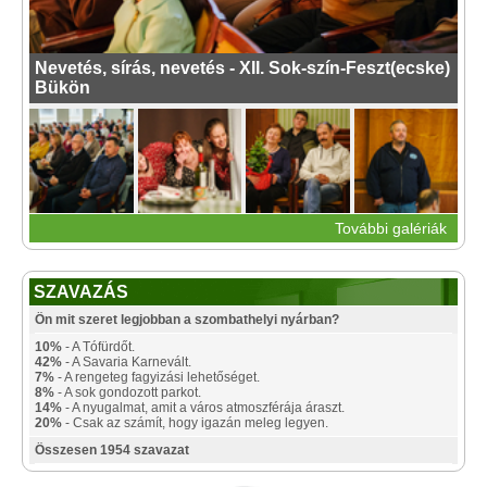
Nevetés, sírás, nevetés - XII. Sok-szín-Feszt(ecske)
Bükön
További galériák
SZAVAZÁS
Ön mit szeret legjobban a szombathelyi nyárban?
10%
- A Tófürdőt.
42%
- A Savaria Karnevált.
7%
- A rengeteg fagyizási lehetőséget.
8%
- A sok gondozott parkot.
14%
- A nyugalmat, amit a város atmoszférája áraszt.
20%
- Csak az számít, hogy igazán meleg legyen.
Összesen 1954 szavazat