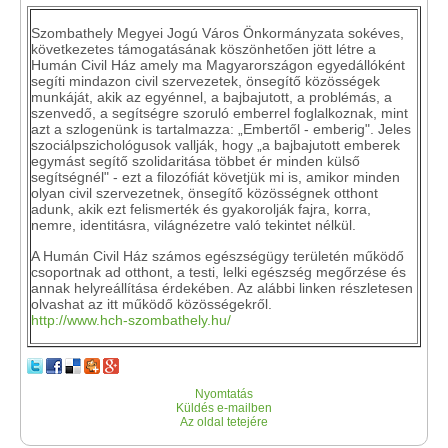
Szombathely Megyei Jogú Város Önkormányzata sokéves,
következetes támogatásának köszönhetően jött létre a
Humán Civil Ház amely ma Magyarországon egyedállóként
segíti mindazon civil szervezetek, önsegítő közösségek
munkáját, akik az egyénnel, a bajbajutott, a problémás, a
szenvedő, a segítségre szoruló emberrel foglalkoznak, mint
azt a szlogenünk is tartalmazza: „Embertől - emberig". Jeles
szociálpszichológusok vallják, hogy „a bajbajutott emberek
egymást segítő szolidaritása többet ér minden külső
segítségnél" - ezt a filozófiát követjük mi is, amikor minden
olyan civil szervezetnek, önsegítő közösségnek otthont
adunk, akik ezt felismerték és gyakorolják fajra, korra,
nemre, identitásra, világnézetre való tekintet nélkül.
A Humán Civil Ház számos egészségügy területén működő
csoportnak ad otthont, a testi, lelki egészség megőrzése és
annak helyreállítása érdekében. Az alábbi linken részletesen
olvashat az itt működő közösségekről.
http://www.hch-szombathely.hu/
Nyomtatás
Küldés e-mailben
Az oldal tetejére