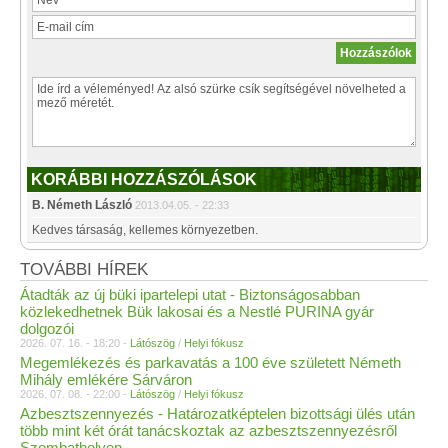
KORÁBBI HOZZÁSZÓLÁSOK
B. Németh László
2013.04.05. - 22:33
Kedves társaság, kellemes környezetben.
TOVÁBBI HÍREK
Átadták az új büki ipartelepi utat - Biztonságosabban
közlekedhetnek Bük lakosai és a Nestlé PURINA gyár
dolgozói
2026. 07. 16. - 18:20 -
Látószög
/
Helyi fókusz
Megemlékezés és parkavatás a 100 éve született Németh
Mihály emlékére Sárváron
2026. 07. 08. - 22:00 -
Látószög
/
Helyi fókusz
Azbesztszennyezés - Határozatképtelen bizottsági ülés után
több mint két órát tanácskoztak az azbesztszennyezésről
Szombathelyen