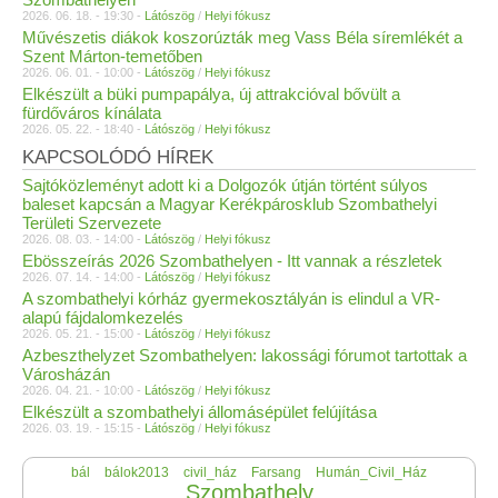
2026. 06. 18. - 19:30 -
Látószög
/
Helyi fókusz
Művészetis diákok koszorúzták meg Vass Béla síremlékét a
Szent Márton-temetőben
2026. 06. 01. - 10:00 -
Látószög
/
Helyi fókusz
Elkészült a büki pumpapálya, új attrakcióval bővült a
fürdőváros kínálata
2026. 05. 22. - 18:40 -
Látószög
/
Helyi fókusz
KAPCSOLÓDÓ HÍREK
Sajtóközleményt adott ki a Dolgozók útján történt súlyos
baleset kapcsán a Magyar Kerékpárosklub Szombathelyi
Területi Szervezete
2026. 08. 03. - 14:00 -
Látószög
/
Helyi fókusz
Ebösszeírás 2026 Szombathelyen - Itt vannak a részletek
2026. 07. 14. - 14:00 -
Látószög
/
Helyi fókusz
A szombathelyi kórház gyermekosztályán is elindul a VR-
alapú fájdalomkezelés
2026. 05. 21. - 15:00 -
Látószög
/
Helyi fókusz
Azbeszthelyzet Szombathelyen: lakossági fórumot tartottak a
Városházán
2026. 04. 21. - 10:00 -
Látószög
/
Helyi fókusz
Elkészült a szombathelyi állomásépület felújítása
2026. 03. 19. - 15:15 -
Látószög
/
Helyi fókusz
bál
bálok2013
civil_ház
Farsang
Humán_Civil_Ház
Szombathely