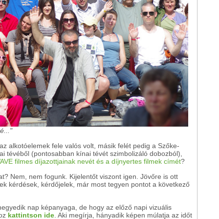
..."
az alkotóelemek fele valós volt, másik felét pedig a Szőke-
ai tévéből (pontosabban kínai tévét szimbolizáló dobozból),
VE filmes díjazottjainak nevét és a díjnyertes filmek címét
?
? Nem, nem fogunk. Kijelentőt viszont igen. Jövőre is ott
ek kérdések, kérdőjelek, már most tegyen pontot a következő
 negyedik nap képanyaga, de hogy az előző napi vizuális
hoz
kattintson ide
. Aki megírja, hányadik képen múlatja az időt