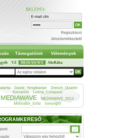
BELÉPÉS
:
Regisztráció
Jelszóemlékeztető
ozás
Támogatóink
Vélemények
gyéb
VZ
MEDIAWAVE
AlteRába
atarita
David_Yengibarian
Dresch_Quartet
Komárom
Leena_Conquest
MEDIAWAVE
MEDIAWAVE_2013
Monostori_Erőd
romungro
ROGRAMKERESŐ
pont:
yszín: