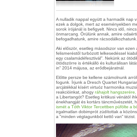
A nulladik nappal együtt a harmadik nap 
ezek a dolgok, mert az eseményekben meg
sorok írójánál is befigyelt. Nincs idő, ninc
önmarcang. Örülünk annak, amire odaértün
befogadhatunk, amire rácsodálkozhatunk. M
Aki először, esetleg másodszor van ezen a
felismeréstől turbózott lelkesedéssel kiabá
egy csalamádéfesztivál". Nekünk az ötödik
ötödszörre is értékálló és kulturálisan 
in" 2014 májusa, az erődbejáratnál.
Előtte persze be kellene számolnunk arról
fogunk. Írjunk a Dresch Quartet Hungaria
arcjátékkal kísért virtuóz harmonika muzsi
reakcióinkat, ahogy
ráhajolt hangszerére,
a Libertangót? Esetleg kritikusi vénától 
énekhangját és kortárs táncművészetét, 
ismét a Tóth Viktor Tercettben püfölte a b
irgalmatlan dobimprót zúdítottak a közöns
a "minden végtagunkból kettő van" tézist.