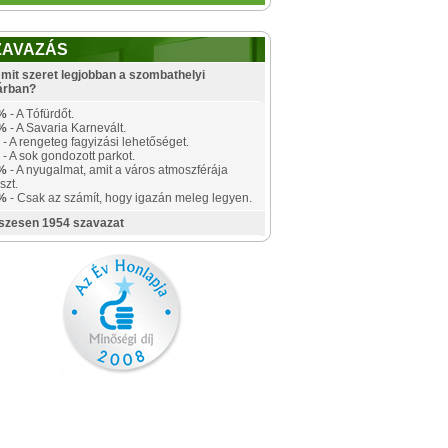
ZAVAZÁS
mit szeret legjobban a szombathelyi
árban?
%
- A Tófürdőt.
%
- A Savaria Karnevált.
- A rengeteg fagyizási lehetőséget.
- A sok gondozott parkot.
%
- A nyugalmat, amit a város atmoszférája
szt.
%
- Csak az számít, hogy igazán meleg legyen.
szesen 1954 szavazat