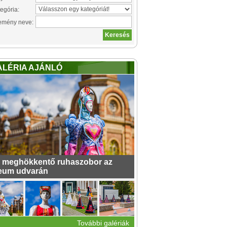
egória:
emény neve:
ALÉRIA AJÁNLÓ
 meghökkentő ruhaszobor az
eum udvarán
További galériák