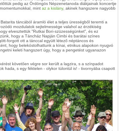
 előttük pedig az Ördöngös Népzenetanoda diákjainak koncertje
es momentumokkal, mint
az a kislány
, akinek hangszere nagyobb
Batarita táncából áramló élet a teljes ürességből teremti a
drozódó mozdulatok sejtelmessége valahol az érzékiség
ogy elvesztettük "Rutkai Bori-szüzességünket", és ez
ünk, hogy a Táncház Napján Cimbi és barátai színes
ött-forgott ott a tánccal együtt létező néptáncos és
mként, hogy belekóstolhattunk a kínai, etnikus alapokon nyugvó
pengetni keleti hangszert úgy, hogy a pengetést ugyanazon
rést követően végre sor került a lagzira, s a színpadot
k hada, s egy féktelen - olykor túlontúl is! - tivornyába csapott