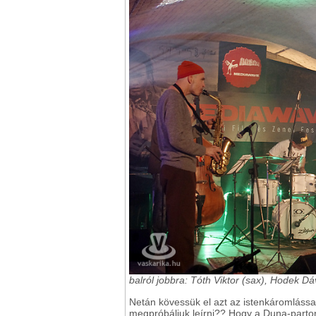
balról jobbra: Tóth Viktor (sax), Hodek 
Netán kövessük el azt az istenkáromlással 
megpróbáljuk leírni?? Hogy a Duna-parton