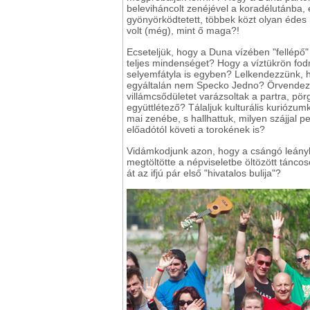
beleviháncolt zenéjével a koradélutánba,
gyönyörködtetett, többek közt olyan éd
volt (még), mint ő maga?!
Ecseteljük, hogy a Duna vízében "fellépő" 
teljes mindenséget? Hogy a víztükrön fo
selyemfátyla is egyben? Lelkendezzünk, h
egyáltalán nem Specko Jedno? Örvendezz
villámcsődületet varázsoltak a partra, pörg
együttlétező? Tálaljuk kulturális kuriózu
mai zenébe, s hallhattuk, milyen szájjal 
előadótól követi a torokének is?
Vidámkodjunk azon, hogy a csángó leányké
megtöltötte a népviseletbe öltözött táncoso
át az ifjú pár első "hivatalos bulija"?