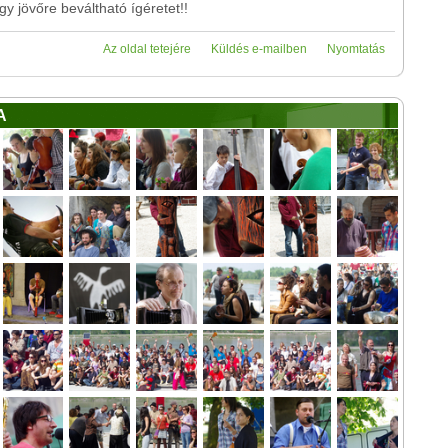
y jövőre beváltható ígéretet!!
Az oldal tetejére
Küldés e-mailben
Nyomtatás
A