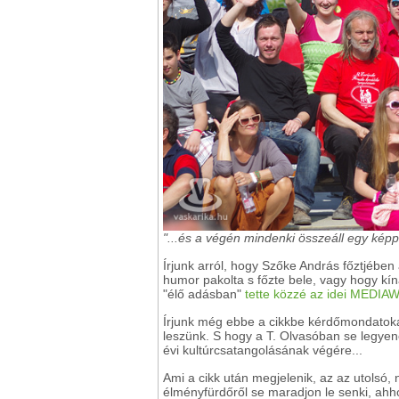
"...és a végén mindenki összeáll egy képpé
Írjunk arról, hogy Szőke András főztjében 
humor pakolta s főzte bele, vagy hogy kín
"élő adásban"
tette közzé az idei MEDIAWA
Írjunk még ebbe a cikkbe kérdőmondatokat
leszünk. S hogy a T. Olvasóban se legyen
évi kultúrcsatangolásának végére...
Ami a cikk után megjelenik, az az utolsó,
élményfürdőről se maradjon le senki, ah