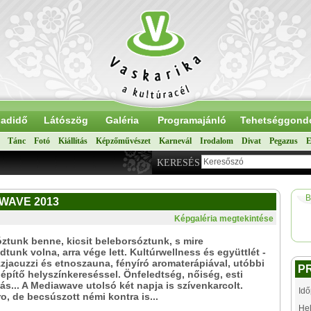
adidő
Látószög
Galéria
Programajánló
Tehetséggond
Tánc
Fotó
Kiállítás
Képzőművészet
Karnevál
Irodalom
Divat
Pegazus
E
KERESÉS
B
IAWAVE 2013
Képgaléria megtekintése
tunk benne, kicsit beleborsóztunk, s mire
tunk volna, arra vége lett. Kultúrwellness és együttlét -
zzjacuzzi és etnoszauna, fényíró aromaterápiával, utóbbi
P
pítő helyszínkereséssel. Önfeledtség, nőiség, esti
s... A Mediawave utolsó két napja is szívenkarcolt.
Idő
o, de becsúszott némi kontra is...
Hel