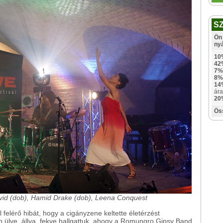
S
Ön 
ny
10
42
7%
8%
14
ára
20
Ös
Dávid (dob), Hamid Drake (dob), Leena Conquest
felérő hibát, hogy a cigányzene keltette életérzést
 ülve, állva, fekve hallgattuk, ahogy a Romungro Gipsy Band