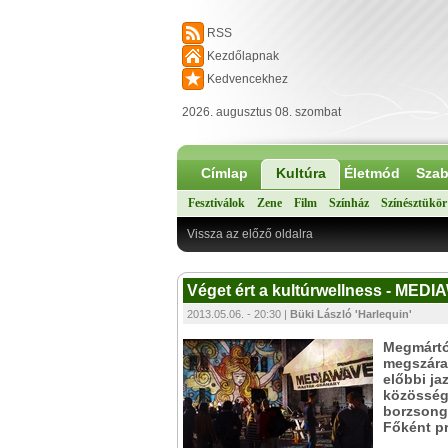
RSS
Kezdőlapnak
Kedvencekhez
2026. augusztus 08. szombat
Címlap
Kultúra
Életmód
Szab
Fesztiválok
Zene
Film
Színház
Színésztükör
Vissza az előző oldalra
Véget ért a kultúrwellness - MED
2013.05.06. - 20:30 |
Büki László 'Harlequin'
Megmártóz
megszárad
előbbi ja
közösségé
borzsongá
Főként pr