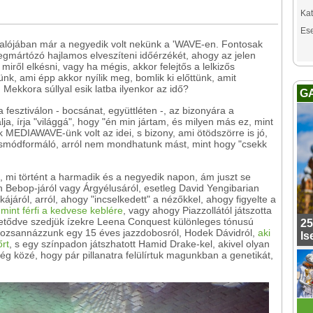
Kat
Es
valójában már a negyedik volt nekünk a 'WAVE-en. Fontosak
mártózó hajlamos elveszíteni időérzékét, ahogy az jelen
s miről elkésni, vagy ha mégis, akkor felejtős a lelkizős
k, ami épp akkor nyílik meg, bomlik ki előttünk, amit
ekkora súllyal esik latba ilyenkor az idő?
G
 fesztiválon - bocsánat, együttléten -, az bizonyára a
lja, írja "világgá", hogy "én min jártam, és milyen más ez, mint
 MEDIAWAVE-ünk volt az idei, s bizony, ami ötödszörre is jó,
látásmódformáló, arról nem mondhatunk mást, mint hogy "csekk
, mi történt a harmadik és a negyedik napon, ám juszt se
n Bebop-járól vagy Árgyélusáról, esetleg David Yengibarian
kájáról, arról, ahogy "incselkedett" a nézőkkel, ahogy figyelte a
 mint férfi a kedvese keblére
, vagy ahogy Piazzollától játszotta
ihletődve szedjük ízekre Leena Conquest különleges tónusú
25
hozsannázzunk egy 15 éves jazzdobosról, Hodek Dávidról,
aki
Is
őrt
, s egy színpadon játszhatott Hamid Drake-kel, akivel olyan
ég közé, hogy pár pillanatra felülírtuk magunkban a genetikát,