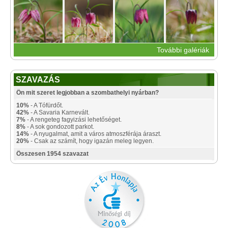
További galériák
SZAVAZÁS
Ön mit szeret legjobban a szombathelyi nyárban?
10%
- A Tófürdőt.
42%
- A Savaria Karnevált.
7%
- A rengeteg fagyizási lehetőséget.
8%
- A sok gondozott parkot.
14%
- A nyugalmat, amit a város atmoszférája áraszt.
20%
- Csak az számít, hogy igazán meleg legyen.
Összesen 1954 szavazat