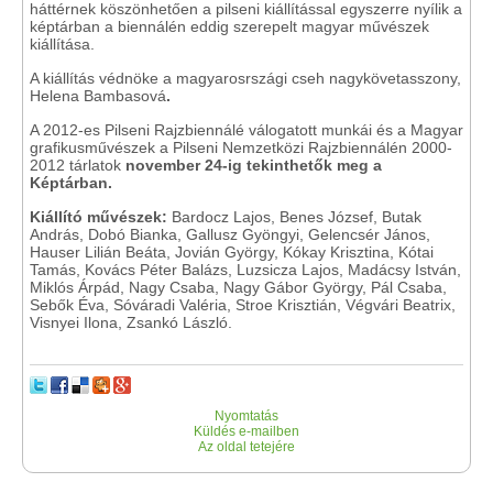
háttérnek köszönhetően a pilseni kiállítással egyszerre nyílik a
képtárban a biennálén eddig szerepelt magyar művészek
kiállítása.
A kiállítás védnöke a magyarosrszági cseh nagykövetasszony,
Helena Bambasová
.
A 2012-es Pilseni Rajzbiennálé válogatott munkái és a Magyar
grafikusművészek a Pilseni Nemzetközi Rajzbiennálén 2000-
2012 tárlatok
november 24-ig tekinthetők meg a
Képtárban.
Kiállító művészek:
Bardocz Lajos, Benes József, Butak
András, Dobó Bianka, Gallusz Gyöngyi, Gelencsér János,
Hauser Lilián Beáta, Jovián György, Kókay Krisztina, Kótai
Tamás, Kovács Péter Balázs, Luzsicza Lajos, Madácsy István,
Miklós Árpád, Nagy Csaba, Nagy Gábor György, Pál Csaba,
Sebők Éva, Sóváradi Valéria, Stroe Krisztián, Végvári Beatrix,
Visnyei Ilona, Zsankó László.
Nyomtatás
Küldés e-mailben
Az oldal tetejére