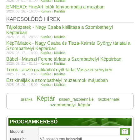
2026. 07. 01. - 01:00 -
Kultúra
/
Kiállítás
ENNEAD: FineArt fotók fénypompája a moziban
2026. 06. 26. - 16:30 -
Kultúra
/
Kiállítás
KAPCSOLÓDÓ HÍREK
Tájképzetek - Nagy Csaba kiállítása a Szombathelyi
Képtárban
2026. 03. 19. - 20:55 -
Kultúra
/
Kiállítás
KépTárlatok - Nagy Csaba és Tisza-Kalmár György tárlatai a
Szombathelyi Képtárban
2026. 03. 17. - 14:00 -
Kultúra
/
Kiállítás
Bábel - Masszi Ferenc tárlata a Szombathelyi Képtárban
2026. 02. 21. - 01:15 -
Kultúra
/
Kiállítás
Török László grafikáiból nyílt tárlat Vasszécsenyben
2025. 12. 14. - 10:45 -
Kultúra
/
Kiállítás
Ezt kínálják a szombathelyi múzeumok májusban
2025. 05. 20. - 15:00 -
Kultúra
/
Kiállítás
Képtár
grafika
pilseni_rajzbiennálé
rajzbiennálé
szombathelyi_képtár
PROGRAMKERESŐ
Időpont:
Helyszín: