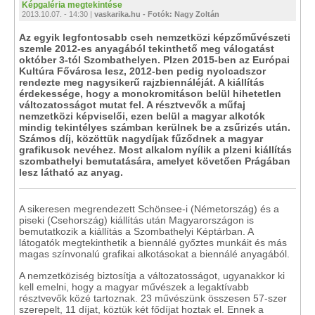
Képgaléria megtekintése
2013.10.07. - 14:30 |
vaskarika.hu - Fotók: Nagy Zoltán
Az egyik legfontosabb cseh nemzetközi képzőművészeti
szemle 2012-es anyagából tekinthető meg válogatást
október 3-tól Szombathelyen. Plzen 2015-ben az Európai
Kultúra Fővárosa lesz, 2012-ben pedig nyolcadszor
rendezte meg nagysikerű rajzbiennáléját. A kiállítás
érdekessége, hogy a monokromitáson belül hihetetlen
változatosságot mutat fel. A résztvevők a műfaj
nemzetközi képviselői, ezen belül a magyar alkotók
mindig tekintélyes számban kerülnek be a zsűrizés után.
Számos díj, közöttük nagydíjak fűződnek a magyar
grafikusok nevéhez. Most alkalom nyílik a plzeni kiállítás
szombathelyi bemutatására, amelyet követően Prágában
lesz látható az anyag.
A sikeresen megrendezett Schönsee-i (Németország) és a
piseki (Csehország) kiállítás után Magyarországon is
bemutatkozik a kiállítás a Szombathelyi Képtárban. A
látogatók megtekinthetik a biennálé győztes munkáit és más
magas színvonalú grafikai alkotásokat a biennálé anyagából.
A nemzetköziség biztosítja a változatosságot, ugyanakkor ki
kell emelni, hogy a magyar művészek a legaktívabb
résztvevők közé tartoznak. 23 művészünk összesen 57-szer
szerepelt, 11 díjat, köztük két fődíjat hoztak el. Ennek a