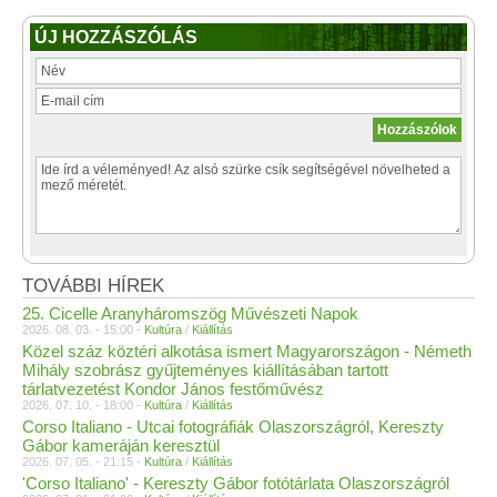
ÚJ HOZZÁSZÓLÁS
TOVÁBBI HÍREK
25. Cicelle Aranyháromszög Művészeti Napok
2026. 08. 03. - 15:00 -
Kultúra
/
Kiállítás
Közel száz köztéri alkotása ismert Magyarországon - Németh
Mihály szobrász gyűjteményes kiállításában tartott
tárlatvezetést Kondor János festőművész
2026. 07. 10. - 18:00 -
Kultúra
/
Kiállítás
Corso Italiano - Utcai fotográfiák Olaszországról, Kereszty
Gábor kameráján keresztül
2026. 07. 05. - 21:15 -
Kultúra
/
Kiállítás
'Corso Italiano' - Kereszty Gábor fotótárlata Olaszországról