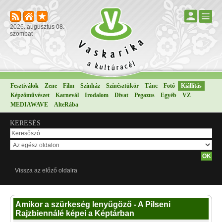
2026. augusztus 08.
szombat
Fesztiválok
Zene
Film
Színház
Színésztükör
Tánc
Fotó
Kiállítás
Képzőművészet
Karnevál
Irodalom
Divat
Pegazus
Egyéb
VZ
MEDIAWAVE
AlteRába
KERESÉS
Vissza az előző oldalra
Amikor a szürkeség lenyűgöző - A Pilseni
Rajzbiennálé képei a Képtárban