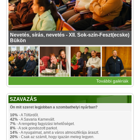
Nevetés, sírás, nevetés - XII. Sok-szín-Feszt(ecske)
Bükön
További galériák
SZAVAZÁS
Ön mit szeret legjobban a szombathelyi nyárban?
10%
- A Tófürdőt.
42%
- A Savaria Karnevált.
7%
- A rengeteg fagyizási lehetőséget.
8%
- A sok gondozott parkot.
14%
- A nyugalmat, amit a város atmoszférája áraszt.
20%
- Csak az számít, hogy igazán meleg legyen.