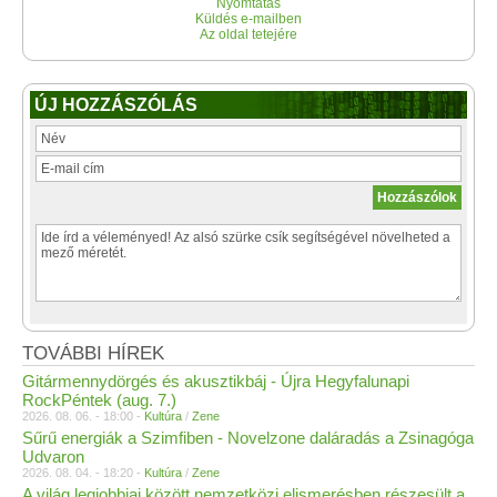
Nyomtatás
Küldés e-mailben
Az oldal tetejére
ÚJ HOZZÁSZÓLÁS
TOVÁBBI HÍREK
Gitármennydörgés és akusztikbáj - Újra Hegyfalunapi
RockPéntek (aug. 7.)
2026. 08. 06. - 18:00 -
Kultúra
/
Zene
Sűrű energiák a Szimfiben - Novelzone daláradás a Zsinagóga
Udvaron
2026. 08. 04. - 18:20 -
Kultúra
/
Zene
A világ legjobbjai között nemzetközi elismerésben részesült a