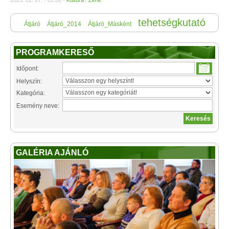
2023. 01. 27. - 01:00 -
Kultúra
/
Zene
tehetségkutató
Átjáró
Átjáró_2014
Átjáró_Másként
PROGRAMKERESŐ
Időpont:
Helyszín:
Kategória:
Esemény neve:
GALÉRIA AJÁNLÓ