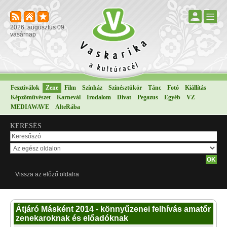
2026. augusztus 09.
vasárnap
Fesztiválok
Zene
Film
Színház
Színésztükör
Tánc
Fotó
Kiállítás
Képzőművészet
Karnevál
Irodalom
Divat
Pegazus
Egyéb
VZ
MEDIAWAVE
AlteRába
KERESÉS
Vissza az előző oldalra
Átjáró Másként 2014 - könnyűzenei felhívás amatőr
zenekaroknak és előadóknak