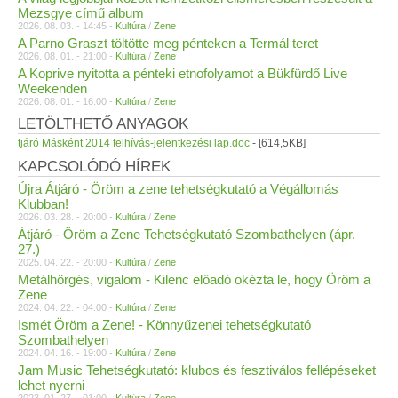
Mezsgye című album
2026. 08. 03. - 14:45 -
Kultúra
/
Zene
A Parno Graszt töltötte meg pénteken a Termál teret
2026. 08. 01. - 21:00 -
Kultúra
/
Zene
A Koprive nyitotta a pénteki etnofolyamot a Bükfürdő Live
Weekenden
2026. 08. 01. - 16:00 -
Kultúra
/
Zene
LETÖLTHETŐ ANYAGOK
tjáró Másként 2014 felhívás-jelentkezési lap.doc
- [614,5KB]
KAPCSOLÓDÓ HÍREK
Újra Átjáró - Öröm a zene tehetségkutató a Végállomás
Klubban!
2026. 03. 28. - 20:00 -
Kultúra
/
Zene
Átjáró - Öröm a Zene Tehetségkutató Szombathelyen (ápr.
27.)
2025. 04. 22. - 20:00 -
Kultúra
/
Zene
Metálhörgés, vigalom - Kilenc előadó okézta le, hogy Öröm a
Zene
2024. 04. 22. - 04:00 -
Kultúra
/
Zene
Ismét Öröm a Zene! - Könnyűzenei tehetségkutató
Szombathelyen
2024. 04. 16. - 19:00 -
Kultúra
/
Zene
Jam Music Tehetségkutató: klubos és fesztiválos fellépéseket
lehet nyerni