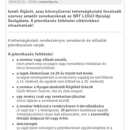
2014.03.13. - 20:00 |
vaskarika.hu
Ismét Átjárót, azaz könnyűzenei tehetségkutató fesztivált
szervez amatőr zenekaroknak az SRT LOGO Ifjúsági
Szolgálata. A jelentkezés feltételei cikkünkben
olvashatóak!
A tehetségkutató rendezvényre zenekarok és előadók
jelentkezését várják.
A jelentkezés feltételei:
a zenekar vagy előadó amatőr,
(nem jelent meg országos vagy nemzetközi médiában és
nincs lemezszerződése)
a tagok életkorának 14-29 év között kell lennie
(a tagok mindegyikének a rendezvény napjáig be kell töltenie
a 14. életévét, de egyikük sem töltheti be a 30. életévét)
a zenekar a Nyugat-dunántúli Régióból érkezik
(Győr-Moson-Sopron, Vas és Zala megye)
egy zenész csak egy zenekarban játszhat
(nincs átjárás a zenekarok között)
a zenekar felkészül a rendezvényen 4 dal előadására
(3 saját dal + 1 feldolgozás,
30 perc
ben beállással együtt)
A feldolgozáshoz olyan dalt válasszatok, ami a
szenvedély
témáját dolgozza fel vagy érinti.
dalszövegek
(a saját dalok szövegeit a jelentkezéssel együtt küldjétek el a