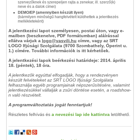
szervezőknek és szerepeljen rajta a zenekar, ill. szerző(k)
neve és a dalok címei)
DEMO/EP (amennyiben készült ilyen)
(bármilyen minőségű hangfelvételt küldhettek a jelentkezés
mellékleteként)
A jelentkezési lapot személyesen, postai úton, vagy e-
mailben (beszkenelve, PDF formátumban) aláírással
ellátva várjuk a
logo@vasvili.hu
címre, vagy az SRT
LOGO Ifjúsági Szolgálata (9700 Szombathely, Óperint u.
1.) címére. További információk is itt kérhetőek.
A jelentkezési lapok beérkezési határideje: 2014. április
18. (péntek), 18 óra.
A jelentkezők egyúttal elfogadják, hogy a rendezvényen
készült felvételeket az SRT LOGO Ifjúsági Szolgálata
felhasználja egyéb programjainak népszerűsítésére, valamint
jelentkezésükkel vállalják a zsűri döntése esetén, a roadshow-
n való részvételt.
A programváltoztatás jogát fenntartjuk!
Részletes felhívás és
a nevezési lap ide kattintva
letölthető.