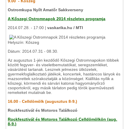
9.00 - Kőszeg
Ostromkupa Nyílt Amatőr Sakkverseny
A Kőszegi Ostromnapok 2014 részletes programja
2014.07.28. - 17:00 |
vaskarika.hu / MTI
Helyszín: Kőszeg
Dátum: 2014.07.31 - 08.30.
Az augusztus 1-jén kezdődő Kőszegi Ostromnapokon többek
között fegyver- és viseletbemutatókat, seregszemléket,
vásárütést tartanak. Lesznek jelmezes ütközetek,
gyermekfoglalkoztató játékok, koncertek, hastáncos lányok és
mazsorettek szórakoztatják a közönséget. Kiállítás nyílik a
kőszegi, körmendi és sárvári katonai hagyományőrző
csoportokról, egy másik tárlaton pedig török iparművészeti
remekeket mutatnak be.
16.00 - Celldömölk (augusztus 8-9.)
Rockfesztivál és Motoros Találkozó
Rockfesztivál és Motoros Találkozó Celldömölkön (aug.
8-9.)