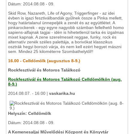
Dátum: 2014.08.08 - 09.
Skid Row, Nazareth, Life of Agony, Triggerfinger - az idei
évben is igazi fesztiválbandák gyűlnek össze a Pinka mellett,
hogy határtalanul ünnepeljék a zenét és az együttlétet. A
pinkarockerek - egy egyre nagyobb számban fellelhető homo
sapiens-alfajnak tagjai - idén is hihetetlenül tarka és izgalmas
mixet kapnak. A zene szerelmeseit reggae, funky, rock és
alternatív zenék széles palettája, a borivókat klasszikus
osztrák hegyi borozó várja, és nem kell ezért hegyet mászni
sem. Mindez 25 kilométerre Szombathelytől!!
16.00 - Celldömölk (augusztus 8-9.)
Rockfesztivál és Motoros Találkozó
Rockfesztivál és Motoros Találkozó Celldömölkön (aug.
8-9.)
2014.08.07. - 16:00 |
vaskarika.hu
Helyszín: Celldömölk
Dátum: 2014.08.08 - 09.
A Kemenesaljai Művelődési Központ és Könyvtár