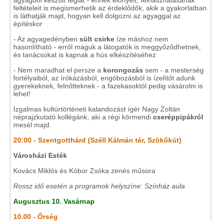
agyagból készült téglát - ennek előnyeit, felhasználásának
feltételeit is megismerhetik az érdeklődők, akik a gyakorlatban
is láthatják majd, hogyan kell dolgozni az agyaggal az
építéskor
- Az agyagedényben
sült csirke
íze máshoz nem
hasonlítható - erről maguk a látogatók is meggyőződhetnek,
és tanácsokat is kapnak a hús elkészítéséhez
- Nem maradhat el persze a
korongozás
sem - a mesterség
fortélyaiból, az írókázásból, engóbozásból is ízelítőt adunk
gyerekeknek, felnőtteknek - a fazekasoktól pedig vásárolni is
lehet!
Izgalmas kultúrtörténeti kalandozást ígér Nagy Zoltán
néprajzkutató kollégánk, aki a régi körmendi
cseréppipákról
mesél majd.
20:00 - Szentgotthárd (Széll Kálmán tér, Szökőkút)
Városházi Esték
Kovács Miklós és Kóbor Zsóka zenés műsora
Rossz idő esetén a programok helyszíne: Színház aula
Augusztus 10. Vasárnap
10.00 - Őrség