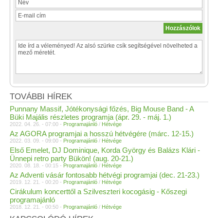
TOVÁBBI HÍREK
Punnany Massif, Jótékonysági főzés, Big Mouse Band - A
Büki Majális részletes programja (ápr. 29. - máj. 1.)
2022. 04. 26. - 07:00 -
Programajánló
/
Hétvége
Az AGORA programjai a hosszú hétvégére (márc. 12-15.)
2022. 03. 09. - 09:00 -
Programajánló
/
Hétvége
Első Emelet, DJ Dominique, Korda György és Balázs Klári -
Ünnepi retro party Bükön! (aug. 20-21.)
2020. 08. 18. - 00:15 -
Programajánló
/
Hétvége
Az Adventi vásár fontosabb hétvégi programjai (dec. 21-23.)
2019. 12. 21. - 00:20 -
Programajánló
/
Hétvége
Cirákulum koncerttől a Szilveszteri kocogásig - Kőszegi
programajánló
2018. 12. 21. - 00:50 -
Programajánló
/
Hétvége