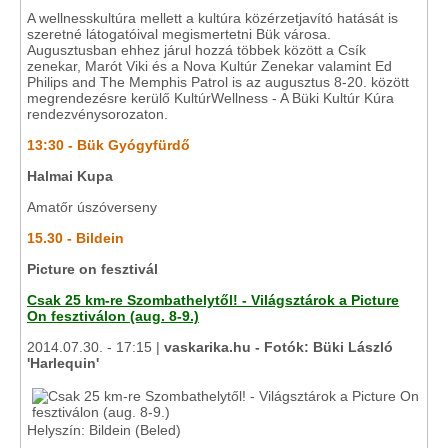
A wellnesskultúra mellett a kultúra közérzetjavító hatását is
szeretné látogatóival megismertetni Bük városa.
Augusztusban ehhez járul hozzá többek között a Csík
zenekar, Marót Viki és a Nova Kultúr Zenekar valamint Ed
Philips and The Memphis Patrol is az augusztus 8-20. között
megrendezésre kerülő KultúrWellness - A Büki Kultúr Kúra
rendezvénysorozaton.
13:30 - Bük Gyógyfürdő
Halmai Kupa
Amatőr úszóverseny
15.30 - Bildein
Picture on fesztivál
Csak 25 km-re Szombathelytől! - Világsztárok a Picture
On fesztiválon (aug. 8-9.)
2014.07.30. - 17:15 |
vaskarika.hu - Fotók: Büki László
'Harlequin'
Helyszín: Bildein (Beled)