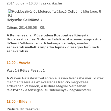
2014.08.07. - 16:00 |
vaskarika.hu
Helyszín: Celldömölk
Dátum: 2014.08.08 - 09.
A Kemenesaljai Művelődési Központ és Könyvtár
Rockfesztivált és Motoros Találkozót szervez augusztus
8-9-én Celldömölkön. A hétvégén a helyi, amatőr
zenekarok mellett színpadra lépnek országos hírű rock
zenekarok is.
12.00 - Vasvár
Vasvári Rétes Fesztivál
A Vasvári Rétesfesztivál során a lassan feledésbe merülő ízek
megmentésére és az évezredes tradíció megőrzése
érdekében Vasváron, a Kultúra Magyar Városában
találkoznak a fenséges ízű sütemények nagymesterei.
12.00 - Bildein
Picture On fesztivál