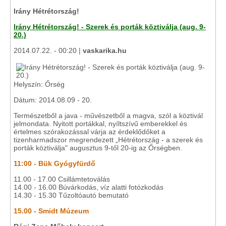
Irány Hétrétország!
Irány Hétrétország! - Szerek és porták köztiválja (aug. 9-
20.)
2014.07.22. - 00:20 |
vaskarika.hu
Helyszín: Őrség
Dátum: 2014.08.09 - 20.
Természetből a java - művészetből a magva, szól a köztivál
jelmondata. Nyitott portákkal, nyíltszívű emberekkel és
értelmes szórakozással várja az érdeklődőket a
tizenharmadszor megrendezett „Hétrétország - a szerek és
porták köztiválja" augusztus 9-től 20-ig az Őrségben.
11:00 - Bük Gyógyfürdő
11.00 - 17.00 Csillámtetoválás
14.00 - 16.00 Búvárkodás, víz alatti fotózkodás
14.30 - 15.30 Tűzoltóautó bemutató
15.00 - Smidt Múzeum