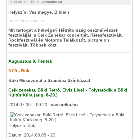
2014.08.08. - 19:15 |
vaskarika.hu
Helyszín: Vas megye, Bildein
Dátum: 2014.08.08 - 10.
Mit tartogat a hétvége? Hétrétország összművészeti
fesztiválját, a Csik Zenekar koncertjét, Rétesfesztivált,
Rockfesztivál és Motoros Találkozót, picture on
fesztivált. Többek közt.
Augusztus 8. Péntek
9.00 - Bük
Büki Mesevonat a Szamóca Színházzal
Csík zenekar, Büki Retró, Elvis Live! - Folytatódik a Büki
Kultúr Kúra (aug. 8-20.)
2014.07.30. - 00:20 |
vaskarika.hu
Helyszín: Bük
Dátum: 2014.08.08 - 20.