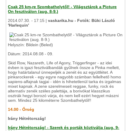
Csak 25 km-re Szombathelytől! - Világsztárok a Picture
On fesztiválon (aug. 8-9.)
2014.07.30. - 17:15 |
vaskarika.hu - Fotók: Büki László
'Harlequin'
Helyszín: Bildein (Beled)
Dátum: 2014.08.08 - 09.
Skid Row, Nazareth, Life of Agony, Triggerfinger - az idei
évben is igazi fesztiválbandák gyűlnek össze a Pinka mellett,
hogy határtalanul ünnepeljék a zenét és az együttlétet. A
pinkarockerek - egy egyre nagyobb számban fellelhető homo
sapiens-alfajnak tagjai - idén is hihetetlenül tarka és izgalmas
mixet kapnak. A zene szerelmeseit reggae, funky, rock és
alternatív zenék széles palettája, a borivókat klasszikus
osztrák hegyi borozó várja, és nem kell ezért hegyet mászni
sem. Mindez 25 kilométerre Szombathelytől!!
14.00 - Őrség
Irány Hétrétország!
Irány Hétrétország! - Szerek és porták köztiválja (aug. 9-