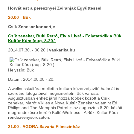
Horvát est a peresznyei Zviranjak Együttessel
20.00 - Bük
Csík Zenekar koncertje
Csík zenekar, Büki Retró, Elvis Live! - Folytatódik a Büki
Kultúr Kúra (aug. 8-20.)
2014.07.30. - 00:20 |
vaskarika.hu
Helyszín: Bük
Dátum: 2014.08.08 - 20.
A wellnesskultúra mellett a kultúra közérzetjavító hatását is
szeretné látogatóival megismertetni Bük városa.
Augusztusban ehhez járul hozzá többek között a Csík
zenekar, Marót Viki és a Nova Kultúr Zenekar valamint Ed
Philips and The Memphis Patrol is az augusztus 8-20. között
megrendezésre kerülő KultúrWellness - A Büki Kultúr Kúra
rendezvénysorozaton.
21.00 - AGORA-Savaria Filmszínház