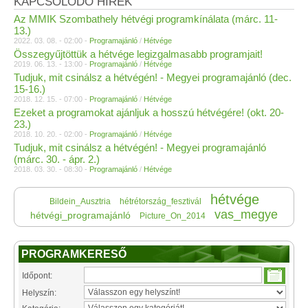
KAPCSOLÓDÓ HÍREK
Az MMIK Szombathely hétvégi programkínálata (márc. 11-
13.)
2022. 03. 08. - 02:00 -
Programajánló
/
Hétvége
Összegyűjtöttük a hétvége legizgalmasabb programjait!
2019. 06. 13. - 13:00 -
Programajánló
/
Hétvége
Tudjuk, mit csinálsz a hétvégén! - Megyei programajánló (dec.
15-16.)
2018. 12. 15. - 07:00 -
Programajánló
/
Hétvége
Ezeket a programokat ajánljuk a hosszú hétvégére! (okt. 20-
23.)
2018. 10. 20. - 02:00 -
Programajánló
/
Hétvége
Tudjuk, mit csinálsz a hétvégén! - Megyei programajánló
(márc. 30. - ápr. 2.)
2018. 03. 30. - 08:30 -
Programajánló
/
Hétvége
hétvége
Bildein_Ausztria
hétrétország_fesztivál
vas_megye
hétvégi_programajánló
Picture_On_2014
PROGRAMKERESŐ
Időpont:
Helyszín: