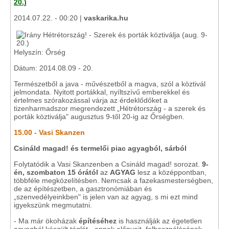
20.)
2014.07.22. - 00:20 |
vaskarika.hu
Helyszín: Őrség
Dátum: 2014.08.09 - 20.
Természetből a java - művészetből a magva, szól a köztivál
jelmondata. Nyitott portákkal, nyíltszívű emberekkel és
értelmes szórakozással várja az érdeklődőket a
tizenharmadszor megrendezett „Hétrétország - a szerek és
porták köztiválja" augusztus 9-től 20-ig az Őrségben.
15.00 - Vasi Skanzen
Csináld magad! és termelői piac agyagból, sárból
Folytatódik a Vasi Skanzenben a Csináld magad! sorozat.
9-
én, szombaton 15 órától
az
AGYAG
lesz a középpontban,
többféle megközelítésben. Nemcsak a fazekasmesterségben,
de az építészetben, a gasztronómiában és
„szenvedélyeinkben" is jelen van az agyag, s mi ezt mind
igyekszünk megmutatni.
- Ma már ökoházak
építéséhez
is használják az égetetlen