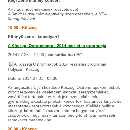
Régi Zene Műhely koncert
A kurzus növendékeinek részvételével
A Smidt Múzeumért Alapítvány szervezésében, a NEA
támogatásával
19.00 - Kőszeg
Könnyű zene - komolyan?
A Kőszegi Ostromnapok 2014 részletes programja
2014.07.28. - 17:00 |
vaskarika.hu / MTI
Helyszín: Kőszeg
Dátum: 2014.07.31 - 08.30.
Az augusztus 1-jén kezdődő Kőszegi Ostromnapokon többek
között fegyver- és viseletbemutatókat, seregszemléket,
vásárütést tartanak. Lesznek jelmezes ütközetek,
gyermekfoglalkoztató játékok, koncertek, hastáncos lányok és
mazsorettek szórakoztatják a közönséget. Kiállítás nyílik a
kőszegi, körmendi és sárvári katonai hagyományőrző
csoportokról, egy másik tárlaton pedig török iparművészeti
remekeket mutatnak be.
20.00 - Kőszeg