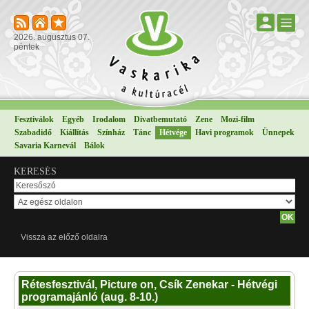
2026. augusztus 07.
péntek
Fesztiválok
Egyéb
Irodalom
Divatbemutató
Zene
Mozi-film
Szabadidő
Kiállítás
Színház
Tánc
Hétvége
Havi programok
Ünnepek
Savaria Karnevál
Bálok
KERESÉS
Vissza az előző oldalra
Rétesfesztivál, Picture on, Csík Zenekar - Hétvégi
programajánló (aug. 8-10.)