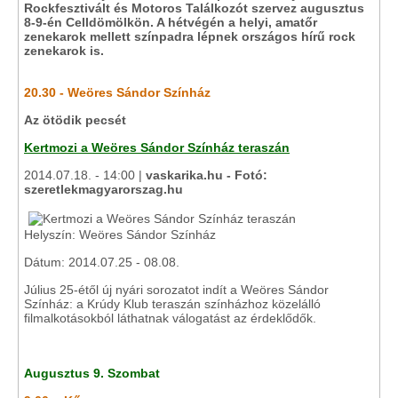
Rockfesztivált és Motoros Találkozót szervez augusztus
8-9-én Celldömölkön. A hétvégén a helyi, amatőr
zenekarok mellett színpadra lépnek országos hírű rock
zenekarok is.
20.30 - Weöres Sándor Színház
Az ötödik pecsét
Kertmozi a Weöres Sándor Színház teraszán
2014.07.18. - 14:00 |
vaskarika.hu - Fotó:
szeretlekmagyarorszag.hu
Helyszín: Weöres Sándor Színház
Dátum: 2014.07.25 - 08.08.
Július 25-étől új nyári sorozatot indít a Weöres Sándor
Színház: a Krúdy Klub teraszán színházhoz közelálló
filmalkotásokból láthatnak válogatást az érdeklődők.
Augusztus 9. Szombat