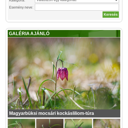
Kategória:
Esemény neve:
GALÉRIA AJÁNLÓ
Magyarbüksi mocsári kockásliliom-túra