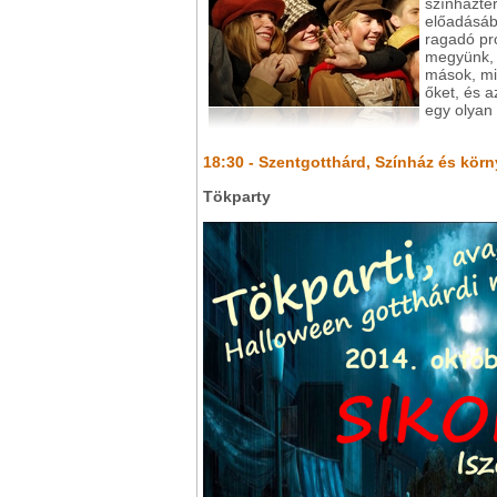
színházte
előadásáb
ragadó pro
megyünk, 
mások, mi
őket, és a
egy olyan 
18:30 - Szentgotthárd, Színház és kör
Tökparty