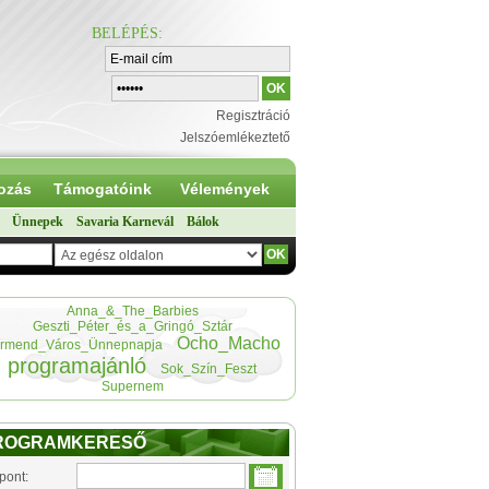
BELÉPÉS
:
Regisztráció
Jelszóemlékeztető
ozás
Támogatóink
Vélemények
Ünnepek
Savaria Karnevál
Bálok
Anna_&_The_Barbies
Geszti_Péter_és_a_Gringó_Sztár
Ocho_Macho
rmend_Város_Ünnepnapja
programajánló
Sok_Szín_Feszt
Supernem
ROGRAMKERESŐ
pont: