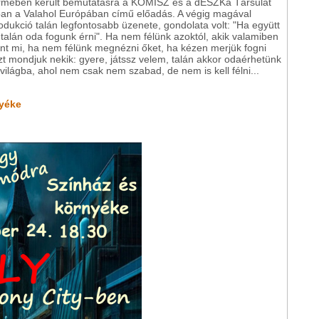
rmében került bemutatásra a KOMISZ és a dESZKa Társulat
an a Valahol Európában című előadás. A végig magával
dukció talán legfontosabb üzenete, gondolata volt: "Ha együtt
talán oda fogunk érni". Ha nem félünk azoktól, akik valamiben
nt mi, ha nem félünk megnézni őket, ha kézen merjük fogni
zt mondjuk nekik: gyere, játssz velem, talán akkor odaérhetünk
világba, ahol nem csak nem szabad, de nem is kell félni...
nyéke