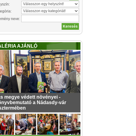
yszín:
egória:
emény neve:
ALÉRIA AJÁNLÓ
s megye védett növényei -
nyvbemutató a Nádasdy-vár
sztermében