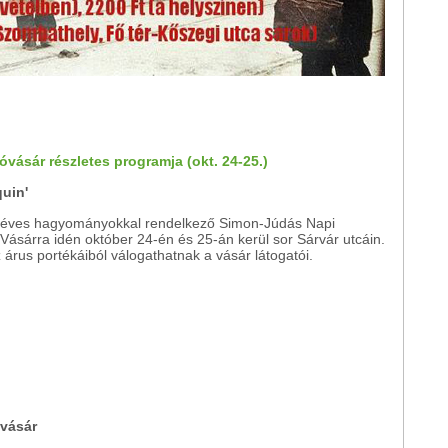
ásár részletes programja (okt. 24-25.)
quin'
 éves hagyományokkal rendelkező Simon-Júdás Napi
Vásárra idén október 24-én és 25-án kerül sor Sárvár utcáin.
árus portékáiból válogathatnak a vásár látogatói.
 vásár