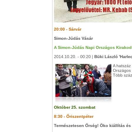
20:00 - Sárvár
Simon-Júdás Vásár
A Simon-Júdás Napi Országos Kirakodóv
2014.10.20. - 00:20 |
Büki László 'Harle
A hatszáz
Országos 
Több száz 
Október 25. szombat
8:30 - Őriszentpéter
Természetesen Őrség! Öko kiállítás és