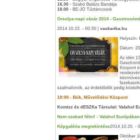
16.30
- Szabó Balázs Bandája
18.00
- BE-JÓ Tűztáncosok
Orsolya-napi vásár 2014 - Gasztronómia
2014.10.22. - 00:30 |
vaskarika.hu
Helyszín:
Dátum: 20
Az idén 1
Gasztronóm
Központ és
rendezvén
kézművese
fazekasok,
szalmafonók, az érdeklődők pedig kóstolh
18:00 - Bük, Művelődési Központ
Komisz és dESZKa Társulat: Valahol 
Nem szabad félni! - Valahol Európába
Képgaléria megtekintése
2014.10.20. - 
Október 1