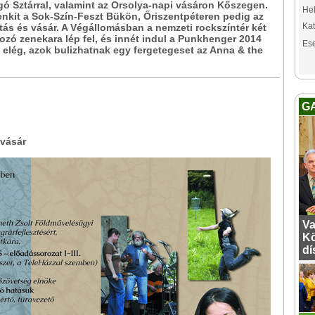
gó Sztárral, valamint az Orsolya-napi vásáron Kőszegen.
Hel
nkit a Sok-Szín-Feszt Bükön, Őriszentpéteren pedig az
Kat
ítás és vásár. A Végállomásban a nemzeti rockszíntér két
zó zenekara lép fel, és innét indul a Punkhenger 2014
Es
 elég, azok bulizhatnak egy fergetegeset az Anna & the
G
 vásár
Va
Kö
dí