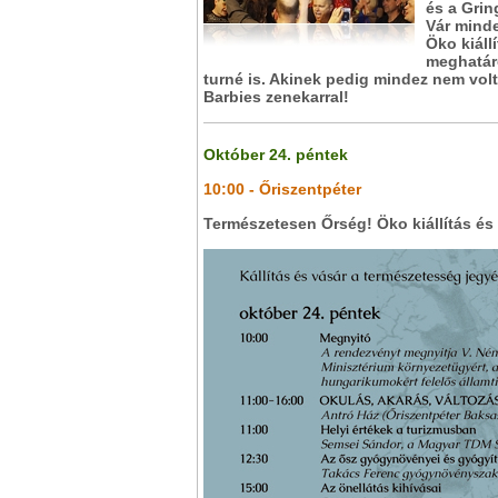
és a Grin
Vár minde
Öko kiáll
meghatáro
turné is. Akinek pedig mindez nem volt
Barbies zenekarral!
Október 24. péntek
10:00 - Őriszentpéter
Természetesen Őrség! Öko kiállítás és