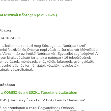
i fesztivál Kőszegen (okt. 24-25.)
 Kőszeg
14.10.24 - 25.
3. alkalommal rendezi meg Kőszegen a „Natúrpark ízei"-
iai fesztivált és Orsolya napi vásárt a Jurisics-vár Művelődési
 Várszínház az Írottkő Natúrparkért Egyesület segítségével. A
yen kirakodóvásárt tartanak a natúrpark 16 településének
i: borászok, méhészek, virágkötők, fafaragók, gyöngyfűzők,
 csuhé-báb- és terményjáték készítők, tojásfestők,
atnak, vásárolhatnak.
Európában
n a KOMISZ és a dESZKa Társulat előadásában
00:45 |
Tarnóczy Éva - Fotó: Büki László 'Harlequin'
8-án szombaton a zsirai Fogyatékosok Otthona