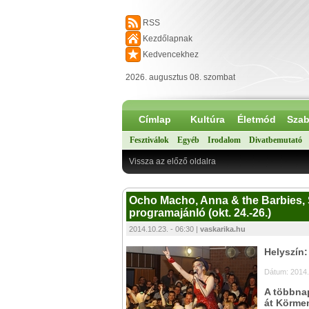
RSS
Kezdőlapnak
Kedvencekhez
2026. augusztus 08. szombat
Címlap
Kultúra
Életmód
Szab
Fesztiválok
Egyéb
Irodalom
Divatbemutató
Vissza az előző oldalra
Ocho Macho, Anna & the Barbies, 
programajánló (okt. 24.-26.)
2014.10.23. - 06:30 |
vaskarika.hu
Helyszín
Dátum: 2014.
A többna
át Körme