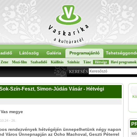
adidő
Látószög
Galéria
Programajánló
Tehetséggond
Zene
Mozi-film
Szabadidő
Kiállítás
Színház
Tánc
Hétvége
Havi programok
KERESÉS
Sok-Szín-Feszt, Simon-Júdás Vásár - Hétvégi
Kö
: Vas megye
10.24 - 26.
P
pos rendezvények hétvégéjén ünnepelhetünk négy napon
Idő
nd Város Ünnepnapján az Ocho Machoval, Geszti Péterrel