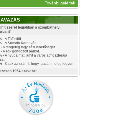
További galériák
ZAVAZÁS
mit szeret legjobban a szombathelyi
árban?
%
- A Tófürdőt.
%
- A Savaria Karnevált.
- A rengeteg fagyizási lehetőséget.
- A sok gondozott parkot.
%
- A nyugalmat, amit a város atmoszférája
szt.
%
- Csak az számít, hogy igazán meleg legyen.
szesen 1954 szavazat