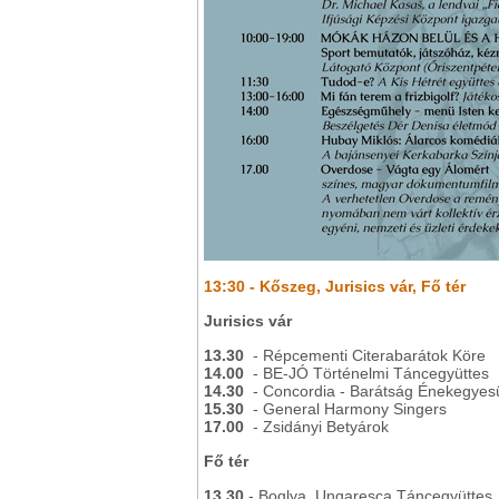
13:30 - Kőszeg, Jurisics vár, Fő tér
Jurisics vár
13.30
- Répcementi Citerabarátok Köre
14.00
- BE-JÓ Történelmi Táncegyüttes
14.30
- Concordia - Barátság Énekegyesü
15.30
- General Harmony Singers
17.00
- Zsidányi Betyárok
Fő tér
13.30
- Boglya, Ungaresca Táncegyüttes