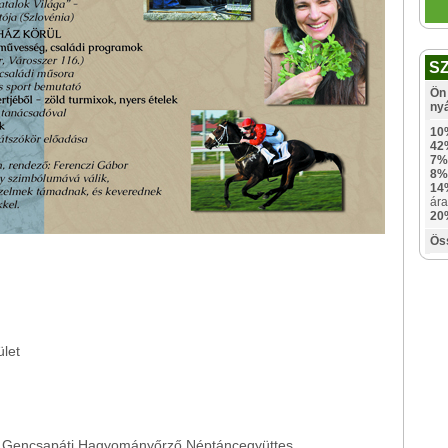
S
Ön 
ny
10
42
7%
8%
14
ára
20
Ös
let
, Gencsapáti Hagyományőrző Néptáncegyüttes