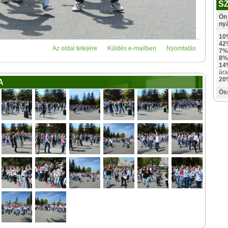
S
Ön 
ny
10
42
Az oldal tetejére
Küldés e-mailben
Nyomtatás
7%
8%
14
ára
20
A
Ös