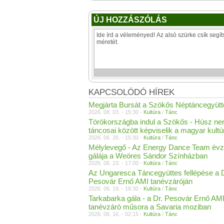
ÚJ HOZZÁSZÓLÁS
KAPCSOLÓDÓ HÍREK
Megjárta Bursát a Szökős Néptáncegyütt
2026. 08. 03. - 15:30 -
Kultúra
/
Tánc
Törökországba indul a Szökős - Húsz n
táncosai között képviselik a magyar kultú
2026. 06. 26. - 15:30 -
Kultúra
/
Tánc
Mélylevegő - Az Energy Dance Team évz
gálája a Weöres Sándor Színházban
2026. 06. 23. - 17:00 -
Kultúra
/
Tánc
Az Ungaresca Táncegyüttes fellépése a D
Pesovár Ernő AMI tanévzáróján
2026. 06. 19. - 18:30 -
Kultúra
/
Tánc
Tarkabarka gála - a Dr. Pesovár Ernő AM
tanévzáró műsora a Savaria moziban
2026. 06. 16. - 02:15 -
Kultúra
/
Tánc