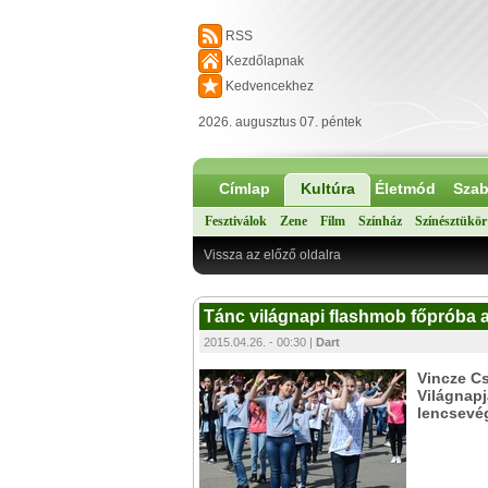
RSS
Kezdőlapnak
Kedvencekhez
2026. augusztus 07. péntek
Címlap
Kultúra
Életmód
Szab
Fesztiválok
Zene
Film
Színház
Színésztükör
Vissza az előző oldalra
Tánc világnapi flashmob főpróba 
2015.04.26. - 00:30 |
Dart
Vincze Cs
Világnap
lencsevég