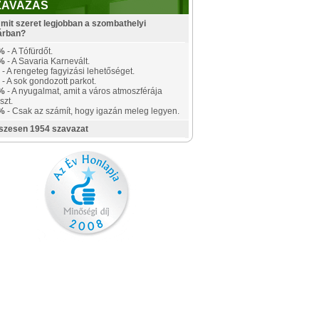
ZAVAZÁS
mit szeret legjobban a szombathelyi
árban?
%
- A Tófürdőt.
%
- A Savaria Karnevált.
- A rengeteg fagyizási lehetőséget.
- A sok gondozott parkot.
%
- A nyugalmat, amit a város atmoszférája
szt.
%
- Csak az számít, hogy igazán meleg legyen.
szesen 1954 szavazat