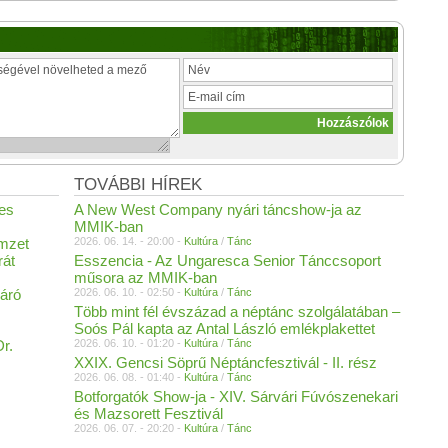
TOVÁBBI HÍREK
es
A New West Company nyári táncshow-ja az
MMIK-ban
emzet
2026. 06. 14. - 20:00 -
Kultúra
/
Tánc
rát
Esszencia - Az Ungaresca Senior Tánccsoport
műsora az MMIK-ban
áró
2026. 06. 10. - 02:50 -
Kultúra
/
Tánc
Több mint fél évszázad a néptánc szolgálatában –
Soós Pál kapta az Antal László emlékplakettet
r.
2026. 06. 10. - 01:20 -
Kultúra
/
Tánc
XXIX. Gencsi Söprű Néptáncfesztivál - II. rész
2026. 06. 08. - 01:40 -
Kultúra
/
Tánc
I
Botforgatók Show-ja - XIV. Sárvári Fúvószenekari
és Mazsorett Fesztivál
2026. 06. 07. - 20:20 -
Kultúra
/
Tánc