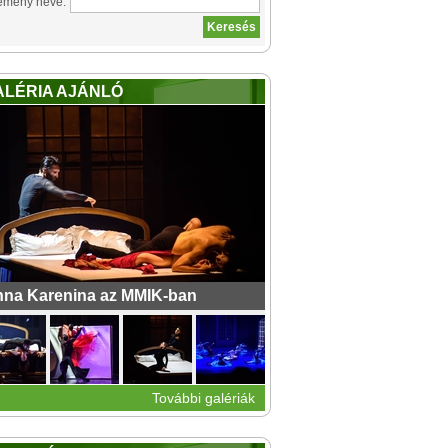
emény neve:
ALÉRIA AJÁNLÓ
na Karenina az MMIK-ban
További galériák