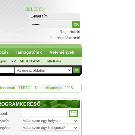
BELÉPÉS
:
Regisztráció
Jelszóemlékeztető
ozás
Támogatóink
Vélemények
gyéb
VZ
MEDIAWAVE
AlteRába
tánc
flashmob
Tánc_Világnapja_2015
ROGRAMKERESŐ
pont:
yszín:
egória: