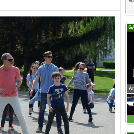
Es
G
An