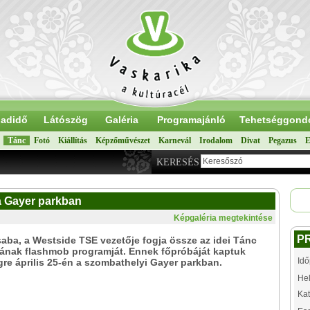
adidő
Látószög
Galéria
Programajánló
Tehetséggond
Tánc
Fotó
Kiállítás
Képzőművészet
Karnevál
Irodalom
Divat
Pegazus
E
KERESÉS
a Gayer parkban
Képgaléria megtekintése
P
aba, a Westside TSE vezetője fogja össze az idei Tánc
jának flashmob programját. Ennek főpróbáját kaptuk
Idő
re április 25-én a szombathelyi Gayer parkban.
Hel
Kat