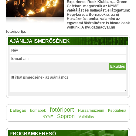
Experience Rock Klubban, a Green
Caféban, megnéztük az NYME
valétálást és ballagást, ellátogattunk
Hegykőre, a Bornapokra, az új
Huszármúzeumba, valamint az
egyetemi ökörsütésre is hivatalosak
voltunk. A nyugatmagyar.hu
fotóriportja.
AJÁNLJA ISMERŐSÉNEK
fotóriport
ballagás
bornapok
Huszármúzeum
Képgaléria
Sopron
NYME
Valétálás
PROGRAMKERESŐ