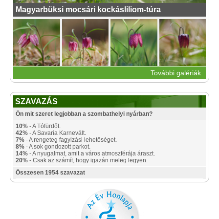
Magyarbüksi mocsári kockásliliom-túra
További galériák
SZAVAZÁS
Ön mit szeret legjobban a szombathelyi nyárban?
10%
- A Tófürdőt.
42%
- A Savaria Karnevált.
7%
- A rengeteg fagyizási lehetőséget.
8%
- A sok gondozott parkot.
14%
- A nyugalmat, amit a város atmoszférája áraszt.
20%
- Csak az számít, hogy igazán meleg legyen.
Összesen 1954 szavazat