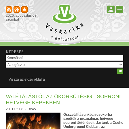
2026. augusztus 08.
szombat
KERESÉS
Vissza az előző oldalra
VALÉTÁLÁSTÓL AZ ÖKÖRSÜTÉSIG - SOPRONI
HÉTVÉGE KÉPEKBEN
2011.05.08. - 18:45
Összeállításunkban csokorba
szedtük a mozgalmas hétvége
soproni történéseit. Jártunk a Csehó
Underground Klubban, az