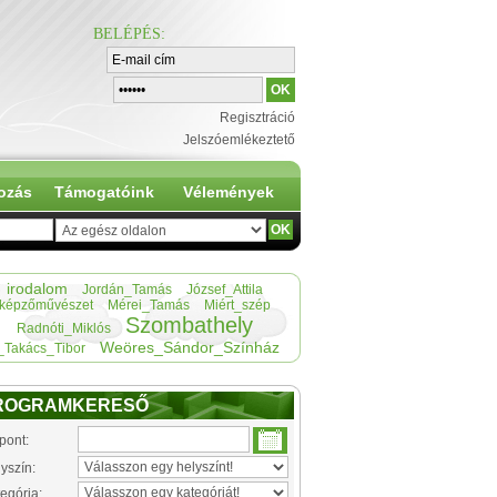
BELÉPÉS
:
Regisztráció
Jelszóemlékeztető
ozás
Támogatóink
Vélemények
irodalom
Jordán_Tamás
József_Attila
képzőművészet
Mérei_Tamás
Miért_szép
Szombathely
Radnóti_Miklós
Weöres_Sándor_Színház
_Takács_Tibor
ROGRAMKERESŐ
pont:
yszín:
egória: