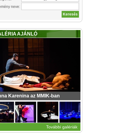
emény neve:
ALÉRIA AJÁNLÓ
na Karenina az MMIK-ban
További galériák