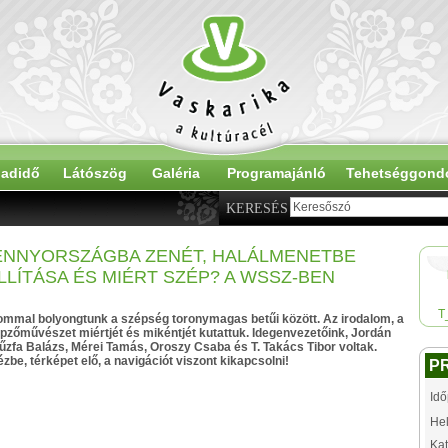
adidő
Látószög
Galéria
Programajánló
Tehetséggond
KERESÉS
ENNYORSZÁGBA ZENÉT, HALÁLMENETBE
ÁLLÍTÁSA ÉS MIÉRT SZÉP? A WSSZ-BEN
T
lommal bolyongtunk a szépség toronymagas betűi között. Az irodalom, a
pzőművészet miértjét és mikéntjét kutattuk. Idegenvezetőink, Jordán
űzfa Balázs, Mérei Tamás, Oroszy Csaba és T. Takács Tibor voltak.
ézbe, térképet elő, a navigációt viszont kikapcsolni!
P
Idő
Hel
Kat