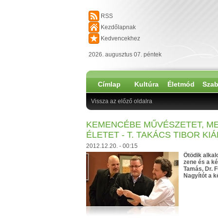
RSS
Kezdőlapnak
Kedvencekhez
2026. augusztus 07. péntek
Címlap
Kultúra
Életmód
Szab
Vissza az előző oldalra
KEMENCÉBE MŰVÉSZETET, M
ÉLETET - T. TAKÁCS TIBOR KI
2012.12.20. - 00:15
Ötödik alka
zene és a ké
Tamás, Dr. F
Nagyítót a k