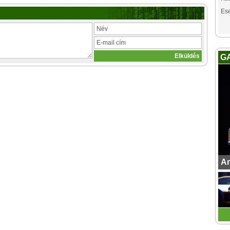
Es
G
An