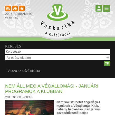
2026. augusztus 09.
vasárnap
KERESÉS
Vissza az előző oldalra
NEM ÁLL MEG A VÉGÁLLOMÁS! - JANUÁRI
PROGRAMOK A KLUBBAN
2015.01.08. - 00:10
Nem sok szünetet engedélyez
magának a Végállomás Klub,
néhány hét leállás után január
közepétől ismét teljes