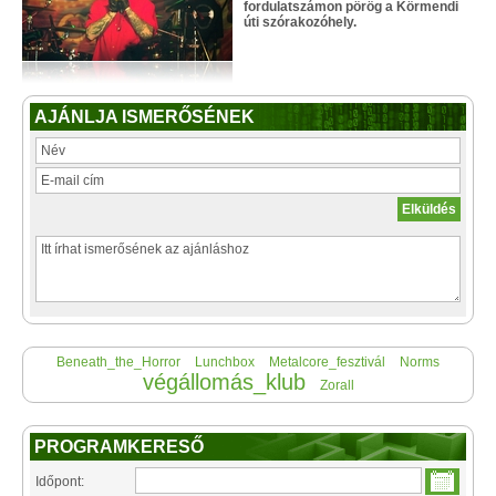
fordulatszámon pörög a Körmendi
úti szórakozóhely.
AJÁNLJA ISMERŐSÉNEK
Beneath_the_Horror
Lunchbox
Metalcore_fesztivál
Norms
végállomás_klub
Zorall
PROGRAMKERESŐ
Időpont: