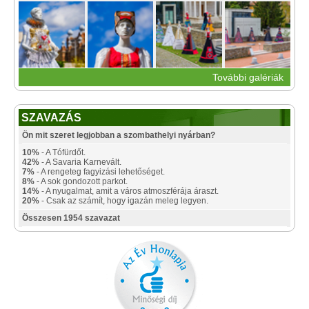
További galériák
SZAVAZÁS
Ön mit szeret legjobban a szombathelyi nyárban?
10%
- A Tófürdőt.
42%
- A Savaria Karnevált.
7%
- A rengeteg fagyizási lehetőséget.
8%
- A sok gondozott parkot.
14%
- A nyugalmat, amit a város atmoszférája áraszt.
20%
- Csak az számít, hogy igazán meleg legyen.
Összesen 1954 szavazat