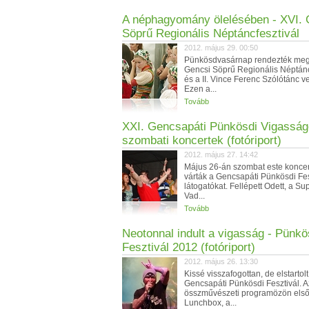
A néphagyomány ölelésében - XVI. 
Söprű Regionális Néptáncfesztivál
2012. május 29. 00:50
Pünkösdvasárnap rendezték meg
Gencsi Söprű Regionális Néptánc
és a II. Vince Ferenc Szólótánc v
Ezen a...
Tovább
XXI. Gencsapáti Pünkösdi Vigasság
szombati koncertek (fotóriport)
2012. május 27. 14:42
Május 26-án szombat este konce
várták a Gencsapáti Pünkösdi Fes
látogatókat. Fellépett Odett, a S
Vad...
Tovább
Neotonnal indult a vigasság - Pünkö
Fesztivál 2012 (fotóriport)
2012. május 26. 13:30
Kissé visszafogottan, de elstartolt
Gencsapáti Pünkösdi Fesztivál. A
összművészeti programözön első
Lunchbox, a...