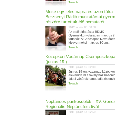
Tovább
Mese egy jeles napra és azon túlra 
Berzsenyi Rádió munkatársai gyer
részére tartottak élő bemutatót
2012. április 05. 08:00
Az első előadást a BDMK
Gyermekkönyvtárában március 2
tartották. A Gencsapáti Nevelőott
kisgyermekei március 30-án...
Tovább
Középkori Vásárnap Csempeszkop
(június 19.)
2011. június 16. 02:00
Június 19-én, vasárnap középkori
elevenítik fel a tavalyihoz hasonl
falusi vásárok hangulatát és egyko
Tovább
Néptáncos pünkösdölők - XV. Gencs
Regionális Néptáncfesztivál
2011. június 13. 02:50