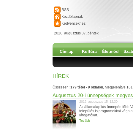
RSS
Kezdőlapnak
Kedvencekhez
2026. augusztus 07. péntek
Címlap
Kultúra
Életmód
Szab
HÍREK
Összesen:
179 tétel - 9 oldalon
, Megjelenítve 161
Augusztus 20-i ünnepségek megyes
2012. augusztus 15. 12:30
Az államalapítás ünnepén több 
település is programokkal várja a
látogatókat.
Tovább