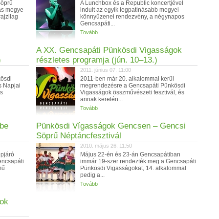
Söprű
A Lunchbox és a Republic koncertjével
Vas megye
indult az egyik legpatinásabb megyei
ajzilag
könnyűzenei rendezvény, a négynapos
Gencsapáti...
Tovább
A XX. Gencsapáti Pünkösdi Vigasságok
)
részletes programja (jún. 10–13.)
2011. június 07. 11:00
ösdi
2011-ben már 20. alkalommal kerül
s Napjai
megrendezésre a Gencsapáti Pünkösdi
os
Vigasságok összművészeti fesztivál, és
annak keretén...
Tovább
sbe
Pünkösdi Vígasságok Gencsen – Gencsi
Söprű Néptáncfesztivál
2010. május 26. 11:50
epjáró
Május 22-én és 23-án Gencsapátiban
encsapáti
immár 19-szer rendezték meg a Gencsapáti
mű
Pünkösdi Vigasságokat, 14. alkalommal
pedig a...
Tovább
gok