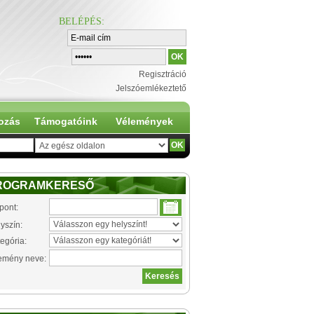
BELÉPÉS
:
Regisztráció
Jelszóemlékeztető
ozás
Támogatóink
Vélemények
ROGRAMKERESŐ
pont:
yszín:
egória:
emény neve: