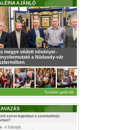
ALÉRIA AJÁNLÓ
s megye védett növényei -
nyvbemutató a Nádasdy-vár
sztermében
További galériák
ZAVAZÁS
mit szeret legjobban a szombathelyi
árban?
%
- A Tófürdőt.