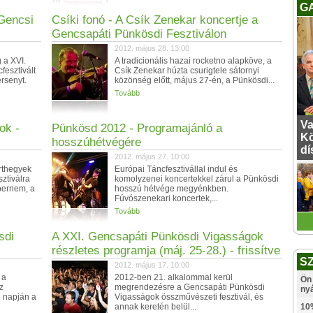
G
Gencsi
Csíki fonó - A Csík Zenekar koncertje a
Gencsapáti Pünkösdi Fesztiválon
2012. május 28. 13:00
 a XVI.
A tradicionális hazai rocketno alapköve, a
fesztivált
Csík Zenekar húzta csurigtele sátornyi
ersenyt.
közönség előtt, május 27-én, a Pünkösdi...
Tovább
Va
ok -
Pünkösd 2012 - Programajánló a
Kö
hosszúhétvégére
dí
2012. május 27. 10:00
rthegyek
Európai Táncfesztivállal indul és
ztiválra
komolyzenei koncertekkel zárul a Pünkösdi
upernem, a
hosszú hétvége megyénkben.
Fúvószenekari koncertek,...
Tovább
sdi
A XXI. Gencsapáti Pünkösdi Vigasságok
részletes programja (máj. 25-28.) - frissítve
S
2012. május 17. 10:00
 a
2012-ben 21. alkalommal kerül
Ön 
z
megrendezésre a Gencsapáti Pünkösdi
ny
 napján a
Vigasságok összművészeti fesztivál, és
annak keretén belül...
10