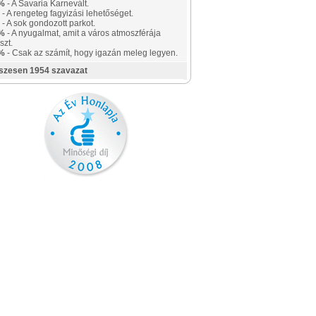
%
- A Savaria Karnevált.
- A rengeteg fagyizási lehetőséget.
- A sok gondozott parkot.
%
- A nyugalmat, amit a város atmoszférája
szt.
%
- Csak az számít, hogy igazán meleg legyen.
szesen 1954 szavazat