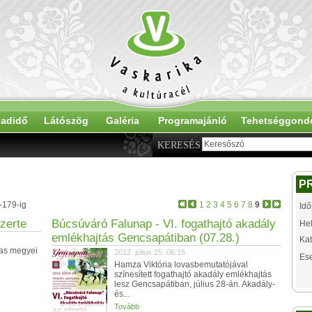
adidő
Látószög
Galéria
Programajánló
Tehetséggond
KERESÉS
P
-179-ig
1
2
3
4
5
6
7
8
9
Idő
zerte
Búcsúváró Falunap - VI. fogathajtó akadály
Hel
emlékhajtás Gencsapátiban (07.28.)
Kat
Vas megyei
2012. július 25. 06:15
Es
Hamza Viktória lovasbemutatójával
színesített fogathajtó akadály emlékhajtás
lesz Gencsapátiban, július 28-án. Akadály-
és...
Tovább