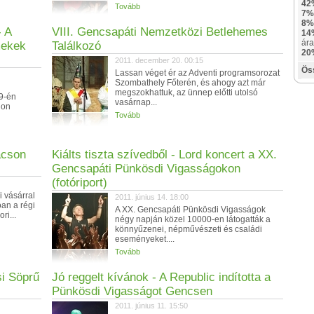
42
Tovább
7%
8%
- A
VIII. Gencsapáti Nemzetközi Betlehemes
14
ára
mekek
Találkozó
20
2011. december 20. 00:15
Ös
Lassan véget ér az Adventi programsorozat
Szombathely Főterén, és ahogy azt már
megszokhattuk, az ünnep előtti utolsó
9-én
vasárnap...
hon
Tovább
ácson
Kiálts tiszta szívedből - Lord koncert a XX.
Gencsapáti Pünkösdi Vigasságokon
(fotóriport)
 vásárral
2011. június 14. 18:00
óan a régi
A XX. Gencsapáti Pünkösdi Vigasságok
ri...
négy napján közel 10000-en látogatták a
könnyűzenei, népművészeti és családi
eseményeket....
Tovább
i Söprű
Jó reggelt kívánok - A Republic indította a
Pünkösdi Vigasságot Gencsen
2011. június 11. 15:50