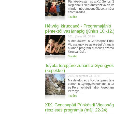
Pünkösdvasárnap a XV. Gencsi 
Regionális Néptáncfesztiválon 
minden néptáncegyüttese, a népr
szomszédos...
Tovább
Hétvégi kiruccanó - Programajánló
péntektől vasárnapig (június 10.-12.
2011. június 09. 00:20
A Mediawave, a Gencsapáti Pünk
Vigasságok és az őrségi Virágzá
állandó programjai mellett szám
kiruccanási...
Tovább
Toyota terepjáró zuhant a Gyöngyö
(képekkel)
2010. december 23. 15:45
Ma délelőtt egy Toyota típusú ter
zuhant a Gyöngyös patakba, a G
és Perenye közti hídról. A gépjár
Perenye...
Tovább
XIX. Gencsapáti Pünkösdi Vigassá
részletes programja (máj. 22-24)