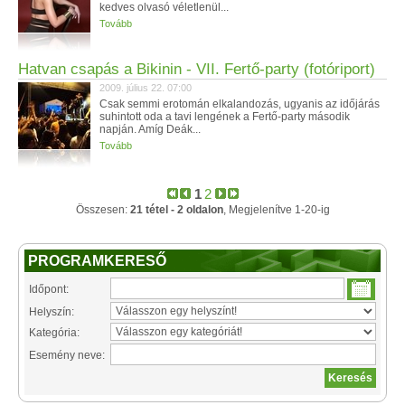
kedves olvasó véletlenül...
Tovább
Hatvan csapás a Bikinin - VII. Fertő-party (fotóriport)
2009. július 22. 07:00
Csak semmi erotomán elkalandozás, ugyanis az időjárás
suhintott oda a tavi lengének a Fertő-party második
napján. Amíg Deák...
Tovább
1
2
Összesen:
21 tétel - 2 oldalon
, Megjelenítve 1-20-ig
PROGRAMKERESŐ
Időpont:
Helyszín:
Kategória:
Esemény neve: