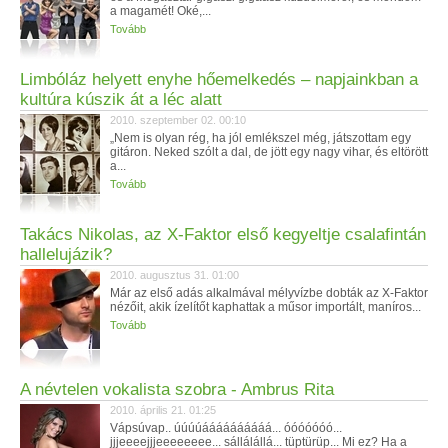
a magamét! Oké,...
Tovább
Limbóláz helyett enyhe hőemelkedés – napjainkban a
kultúra kúszik át a léc alatt
2010. szeptember 02. 00:10
„Nem is olyan rég, ha jól emlékszel még, játszottam egy
gitáron. Neked szólt a dal, de jött egy nagy vihar, és eltörött
a...
Tovább
Takács Nikolas, az X-Faktor első kegyeltje csalafintán
hallelujázik?
2010. augusztus 31. 01:00
Már az első adás alkalmával mélyvízbe dobták az X-Faktor
nézőit, akik ízelítőt kaphattak a műsor importált, maníros...
Tovább
A névtelen vokalista szobra - Ambrus Rita
2010. április 21. 01:25
Vápsúvap.. úúúúáááááááááá... óóóóóóó...
jjjeeeejjjeeeeeeee... sállálállá... tüptürüp... Mi ez? Ha a