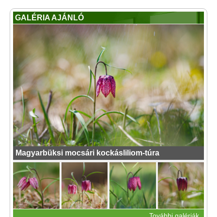
GALÉRIA AJÁNLÓ
Magyarbüksi mocsári kockásliliom-túra
További galériák