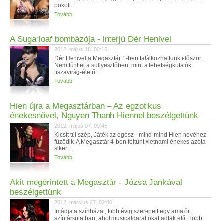
pokoli...
Tovább
A Sugarloaf bombázója - interjú Dér Henivel
2012. május 18. 00:15
Dér Henivel a Megasztár 1-ben találkozhattunk először.
Nem tűnt el a süllyesztőben, mint a tehetségkutatók
tiszavirág-életű...
Tovább
Hien újra a Megasztárban – Az egzotikus
énekesnővel, Nguyen Thanh Hiennel beszélgettünk
2012. május 07. 09:45
Kicsit túl szép, Játék az egész - mind-mind Hien nevéhez
fűződik. A Megasztár 4-ben feltűnt vietnami énekes azóta
sikert...
Tovább
Akit megérintett a Megasztár - Józsa Jankával
beszélgettünk
2012. március 27. 02:00
Imádja a színházat, több évig szerepelt egy amatőr
színtársulatban, ahol musicaldarabokat adtak elő. Több