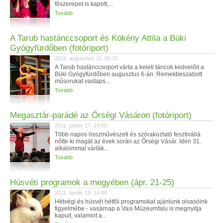
főszerepet is kapott,...
Tovább
A Tarub hastánccsoport és Kökény Attila a Büki
Gyógyfürdőben (fotóriport)
2011. augusztus 11. 00:20
A Tarub hastánccsoport várta a keleti táncok kedvelőit a
Büki Gyógyfürdőben augusztus 6-án. Remekbeszabott
műsorukat vastaps...
Tovább
Megasztár-parádé az Őrségi Vásáron (fotóriport)
2011. június 27. 14:00
Több napos összművészeti és szórakoztató fesztivállá
nőtte ki magát az évek során az Őrségi Vásár. Idén 31.
alkalommal várták...
Tovább
Húsvéti programok a megyében (ápr. 21-25)
2011. április 19. 14:00
Hétvégi és húsvét hétfői programokat ajánlunk olvasóink
figyelmébe - vasárnap a Vasi Múzeumfalu is megnyitja
kapuit, valamint a...