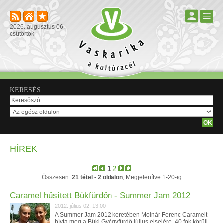
2026. augusztus 06.
csütörtök
KERESÉS
HÍREK
1
2
Összesen:
21 tétel - 2 oldalon
, Megjelenítve 1-20-ig
Caramel hűsített Bükfürdőn - Summer Jam 2012
2012. július 02. 13:00
A Summer Jam 2012 keretében Molnár Ferenc Caramelt
hívta meg a Büki Gyógyfürdő július elsejére. 40 fok körüli