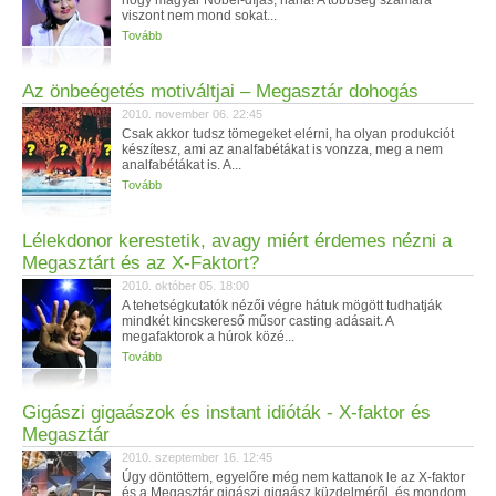
hogy magyar Nobel-díjas, naná! A többség számára
viszont nem mond sokat...
Tovább
Az önbeégetés motiváltjai – Megasztár dohogás
2010. november 06. 22:45
Csak akkor tudsz tömegeket elérni, ha olyan produkciót
készítesz, ami az analfabétákat is vonzza, meg a nem
analfabétákat is. A...
Tovább
Lélekdonor kerestetik, avagy miért érdemes nézni a
Megasztárt és az X-Faktort?
2010. október 05. 18:00
A tehetségkutatók nézői végre hátuk mögött tudhatják
mindkét kincskereső műsor casting adásait. A
megafaktorok a húrok közé...
Tovább
Gigászi gigaászok és instant idióták - X-faktor és
Megasztár
2010. szeptember 16. 12:45
Úgy döntöttem, egyelőre még nem kattanok le az X-faktor
és a Megasztár gigászi gigaász küzdelméről, és mondom