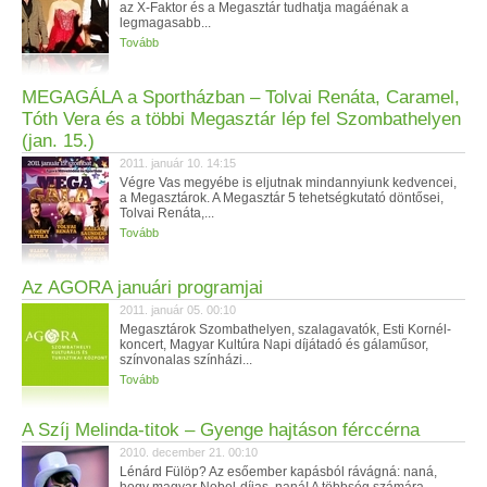
az X-Faktor és a Megasztár tudhatja magáénak a
legmagasabb...
Tovább
MEGAGÁLA a Sportházban – Tolvai Renáta, Caramel,
Tóth Vera és a többi Megasztár lép fel Szombathelyen
(jan. 15.)
2011. január 10. 14:15
Végre Vas megyébe is eljutnak mindannyiunk kedvencei,
a Megasztárok. A Megasztár 5 tehetségkutató döntősei,
Tolvai Renáta,...
Tovább
Az AGORA januári programjai
2011. január 05. 00:10
Megasztárok Szombathelyen, szalagavatók, Esti Kornél-
koncert, Magyar Kultúra Napi díjátadó és gálaműsor,
színvonalas színházi...
Tovább
A Szíj Melinda-titok – Gyenge hajtáson férccérna
2010. december 21. 00:10
Lénárd Fülöp? Az esőember kapásból rávágná: naná,