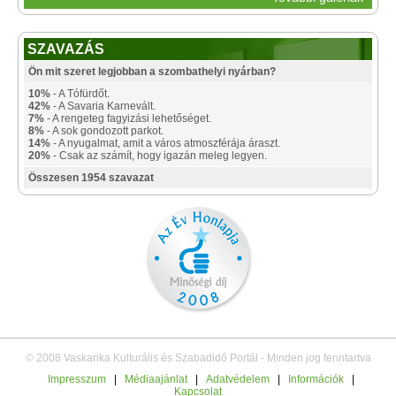
SZAVAZÁS
Ön mit szeret legjobban a szombathelyi nyárban?
10%
- A Tófürdőt.
42%
- A Savaria Karnevált.
7%
- A rengeteg fagyizási lehetőséget.
8%
- A sok gondozott parkot.
14%
- A nyugalmat, amit a város atmoszférája áraszt.
20%
- Csak az számít, hogy igazán meleg legyen.
Összesen 1954 szavazat
© 2008 Vaskarika Kulturális és Szabadidő Portál - Minden jog fenntartva
Impresszum
|
Médiaajánlat
|
Adatvédelem
|
Információk
|
Kapcsolat