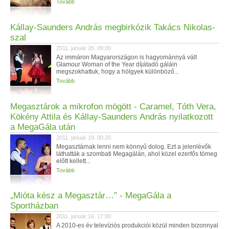
Tovább
Kállay-Saunders András megbirkózik Takács Nikolas-
szal
2011. január 28. 09:00
Az immáron Magyarországon is hagyománnyá vált
Glamour Woman of the Year díjátadó gáláin
megszokhattuk, hogy a hölgyek különböző...
Tovább
Megasztárok a mikrofon mögött - Caramel, Tóth Vera,
Kökény Attila és Kállay-Saunders András nyilatkozott
a MegaGála után
2011. január 19. 00:20
Megasztárnak lenni nem könnyű dolog. Ezt a jelenlévők
láthatták a szombati Megagálán, ahol közel ezerfős tömeg
előtt kellett...
Tovább
„Mióta kész a Megasztár…” - MegaGála a
Sportházban
2011. január 16. 17:00
A 2010-es év televíziós produkciói közül minden bizonnyal