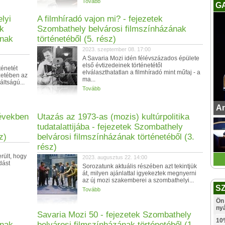
Tovább
G
lyi
A filmhíradó vajon mi? - fejezetek
ek
Szombathely belvárosi filmszínházának
ának
történetéből (5. rész)
2023. szeptember 08. 17:00
A Savaria Mozi idén félévszázados épülete
első évtizedeinek történetétől
ténetét
elválaszthatatlan a filmhíradó mint műfaj - a
ezetében az
ma...
áltságú...
Tovább
An
 években
Utazás az 1973-as (mozis) kultúrpolitika
tudatalattijába - fejezetek Szombathely
z)
belvárosi filmszínházának történetéből (3.
rész)
rült, hogy
2023. augusztus 22. 14:00
dást
Sorozatunk aktuális részében azt tekintjük
át, milyen ajánlattal igyekeztek megnyerni
az új mozi szakemberei a szombathelyi...
S
Tovább
Ön 
ny
Savaria Mozi 50 - fejezetek Szombathely
10
ának
belvárosi filmszínházának történetéből (1.