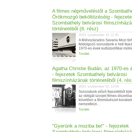
A filmes népműveléstől a Szombathe
Örökmozgó beköltözéséig - fejezet
Szombathely belvárosi filmszínház
történetéből (6. rész)
2023. szeptember 16. 11:45
A félévszázados Savaria Mozi tör
feldolgozó sorozatunk e heti fej
1970-es évek kultúrpolitikai motiv
Tovább
Agatha Christie Budán, az 1970-es
- fejezetek Szombathely belvárosi
filmszínházának történetéből (4. rés
2023. szeptember 02. 13:00
Sorozatunk előző fejezetéből kide
az obligát szovjet filmes díszelőa
követően a filmművészet korabeli
nemzetközi...
Tovább
"Gyerünk a moziba be!" - fejezetek
Szombathely belvárosi filmszínház