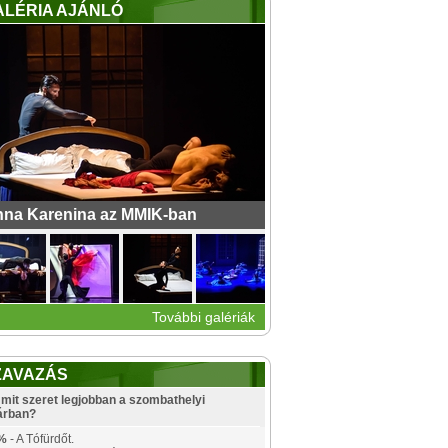
ALÉRIA AJÁNLÓ
na Karenina az MMIK-ban
További galériák
ZAVAZÁS
mit szeret legjobban a szombathelyi
árban?
%
- A Tófürdőt.