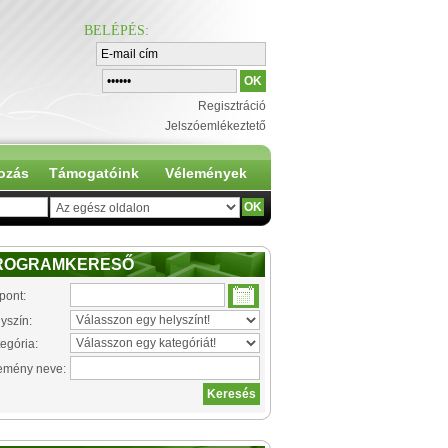
BELÉPÉS
:
Regisztráció
Jelszóemlékeztető
ozás
Támogatóink
Vélemények
ROGRAMKERESŐ
pont:
yszín:
egória:
emény neve: