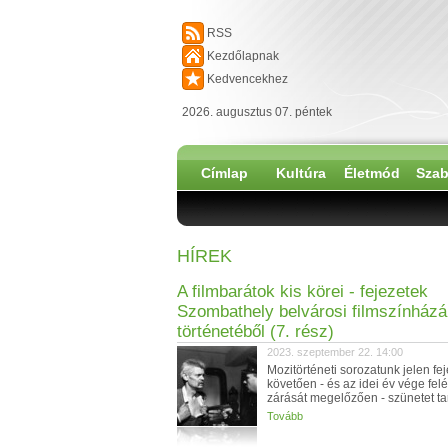
RSS
Kezdőlapnak
Kedvencekhez
2026. augusztus 07. péntek
Címlap
Kultúra
Életmód
Szab
HÍREK
A filmbarátok kis körei - fejezetek
Szombathely belvárosi filmszínház
történetéből (7. rész)
2023. szeptember 22. 14:00
Mozitörténeti sorozatunk jelen fej
követően - és az idei év vége felé
zárását megelőzően - szünetet tar
Tovább