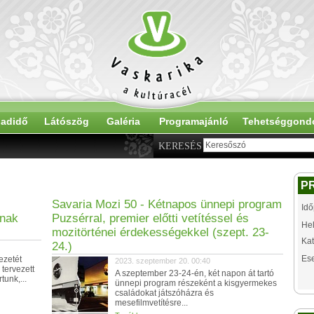
adidő
Látószög
Galéria
Programajánló
Tehetséggond
KERESÉS
P
Savaria Mozi 50 - Kétnapos ünnepi program
Idő
ának
Puzsérral, premier előtti vetítéssel és
Hel
mozitörténei érdekességekkel (szept. 23-
Kat
24.)
Es
ezetét
2023. szeptember 20. 00:40
 tervezett
A szeptember 23-24-én, két napon át tartó
tunk,...
ünnepi program részeként a kisgyermekes
családokat játszóházra és
mesefilmvetítésre...