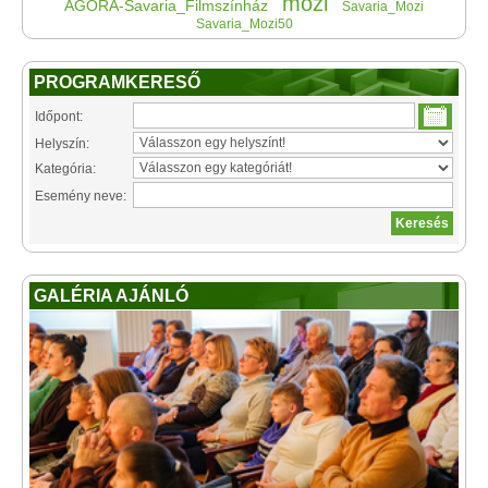
mozi
AGORA-Savaria_Filmszínház
Savaria_Mozi
Savaria_Mozi50
PROGRAMKERESŐ
Időpont:
Helyszín:
Kategória:
Esemény neve:
GALÉRIA AJÁNLÓ