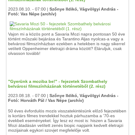
2023.08.10. - 07:00 |
Szőnye Ildikó, Vágvölgyi András -
Fotó: Vas Népe (archív)
Vajon mi a közös pont a Savaria Mozi napra pontosan 50 éve
történt műszaki bejárása és Tarantino Aljas nyolcas-a vagy a
belvárosi filmszínházban ezekben a hetekben is nagy sikerrel
vetített Oppenheimer életrajzi dráma között? Eláruljuk, csak
olvasson tovább!
"Gyerünk a moziba be!" - fejezetek Szombathely
belvárosi filmszínházának történetéből (2. rész)
2023.08.18. - 07:00 |
Szőnye Ildikó, Vágvölgyi András -
Fotó: Horváth Pál / Vas Népe (archív)
50 éves évfordulós mozis visszatekintésünk előző fejezetében
is kortárs filmes trendekkel hoztuk párhuzamba a '70-es
évekbeli eseményeket. Így lesz ez most is: hiszen a Savaria
Mozi átadásán vetített zenés biopic napjaink kedvelt életrajzi
mozijainak egykori szovjet megfelelője volt.