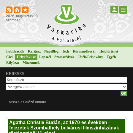
2026. augusztus 08.
szombat
Publikációk
Karitász
NapiBlog
Tech
Körmendkosár
Helytörténet
Civil
Helyi fókusz
Lapszél
Szomszédvár
Játék-Feladvány
Egyéb
Pályázat
Múzeumok
KERESÉS
Vissza az előző oldalra
Agatha Christie Budán, az 1970-es években -
fejezetek Szombathely belvárosi filmszínházának