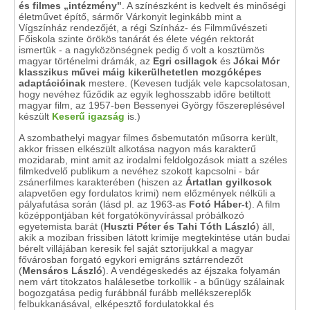
és filmes „intézmény"
. A színészként is kedvelt és minőségi
életművet építő, sármőr Várkonyit leginkább mint a
Vígszínház rendezőjét, a régi Színház- és Filmművészeti
Főiskola szinte örökös tanárát és élete végén rektorát
ismertük - a nagyközönségnek pedig ő volt a kosztümös
magyar történelmi drámák, az
Egri csillagok
és
Jókai Mór
klasszikus művei máig kikerülhetetlen mozgóképes
adaptációinak
mestere. (Kevesen tudják vele kapcsolatosan,
hogy nevéhez fűződik az egyik leghosszabb időre betiltott
magyar film, az 1957-ben Bessenyei György főszereplésével
készült
Keserű igazság
is.)
A szombathelyi magyar filmes ősbemutatón műsorra került,
akkor frissen elkészült alkotása nagyon más karakterű
mozidarab, mint amit az irodalmi feldolgozások miatt a széles
filmkedvelő publikum a nevéhez szokott kapcsolni - bár
zsánerfilmes karakterében (hiszen az
Ártatlan gyilkosok
alapvetően egy fordulatos krimi) nem előzmények nélküli a
pályafutása során (lásd pl. az 1963-as
Fotó Háber-t
). A film
középpontjában két forgatókönyvírással próbálkozó
egyetemista barát (
Huszti Péter és Tahi Tóth László
) áll,
akik a moziban frissiben látott krimije megtekintése után budai
bérelt villájában keresik fel saját sztorijukkal a magyar
fővárosban forgató egykori emigráns sztárrendezőt
(
Mensáros László
). A vendégeskedés az éjszaka folyamán
nem várt titokzatos halálesetbe torkollik - a bűnügy szálainak
bogozgatása pedig furábbnál furább mellékszereplők
felbukkanásával, elképesztő fordulatokkal és