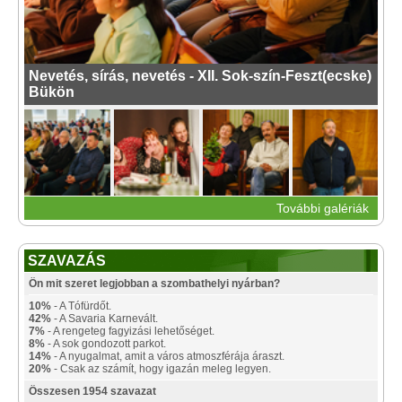
Nevetés, sírás, nevetés - XII. Sok-szín-Feszt(ecske)
Bükön
További galériák
SZAVAZÁS
Ön mit szeret legjobban a szombathelyi nyárban?
10%
- A Tófürdőt.
42%
- A Savaria Karnevált.
7%
- A rengeteg fagyizási lehetőséget.
8%
- A sok gondozott parkot.
14%
- A nyugalmat, amit a város atmoszférája áraszt.
20%
- Csak az számít, hogy igazán meleg legyen.
Összesen 1954 szavazat