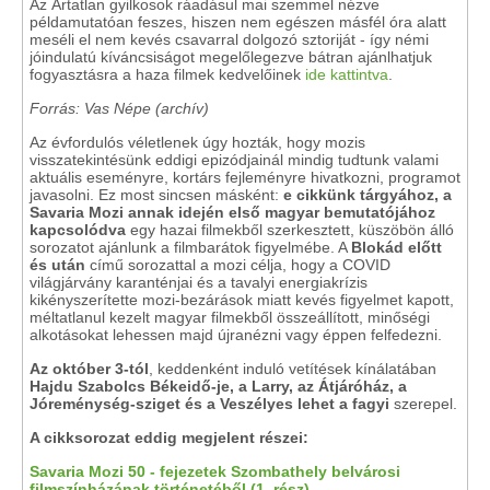
Az Ártatlan gyilkosok ráadásul mai szemmel nézve
példamutatóan feszes, hiszen nem egészen másfél óra alatt
meséli el nem kevés csavarral dolgozó sztoriját - így némi
jóindulatú kíváncsiságot megelőlegezve bátran ajánlhatjuk
fogyasztásra a haza filmek kedvelőinek
ide kattintva
.
Forrás: Vas Népe (archív)
Az évfordulós véletlenek úgy hozták, hogy mozis
visszatekintésünk eddigi epizódjainál mindig tudtunk valami
aktuális eseményre, kortárs fejleményre hivatkozni, programot
javasolni. Ez most sincsen másként:
e cikkünk tárgyához, a
Savaria Mozi annak idején első magyar bemutatójához
kapcsolódva
egy hazai filmekből szerkesztett, küszöbön álló
sorozatot ajánlunk a filmbarátok figyelmébe. A
Blokád előtt
és után
című sorozattal a mozi célja, hogy a COVID
világjárvány karanténjai és a tavalyi energiakrízis
kikényszerítette mozi-bezárások miatt kevés figyelmet kapott,
méltatlanul kezelt magyar filmekből összeállított, minőségi
alkotásokat lehessen majd újranézni vagy éppen felfedezni.
Az október 3-tól
, keddenként induló vetítések kínálatában
Hajdu Szabolcs Békeidő-je, a Larry, az Átjáróház, a
Jóreménység-sziget és a Veszélyes lehet a fagyi
szerepel.
A cikksorozat eddig megjelent részei:
Savaria Mozi 50 - fejezetek Szombathely belvárosi
filmszínházának történetéből (1. rész)