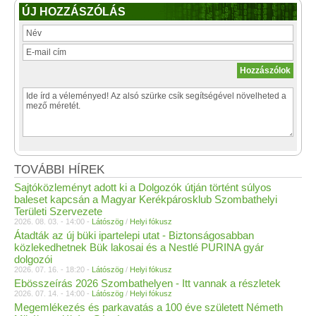
ÚJ HOZZÁSZÓLÁS
TOVÁBBI HÍREK
Sajtóközleményt adott ki a Dolgozók útján történt súlyos
baleset kapcsán a Magyar Kerékpárosklub Szombathelyi
Területi Szervezete
2026. 08. 03. - 14:00 -
Látószög
/
Helyi fókusz
Átadták az új büki ipartelepi utat - Biztonságosabban
közlekedhetnek Bük lakosai és a Nestlé PURINA gyár
dolgozói
2026. 07. 16. - 18:20 -
Látószög
/
Helyi fókusz
Ebösszeírás 2026 Szombathelyen - Itt vannak a részletek
2026. 07. 14. - 14:00 -
Látószög
/
Helyi fókusz
Megemlékezés és parkavatás a 100 éve született Németh