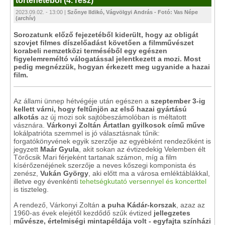
történetéből (4. rész)
2023.09.02. - 13:00 |
Szőnye Ildikó, Vágvölgyi András - Fotó: Vas Népe
(archív)
Sorozatunk előző fejezetéből kiderült, hogy az obligát
szovjet filmes díszelőadást követően a filmművészet
korabeli nemzetközi terméséből egy egészen
figyelemreméltó válogatással jelentkezett a mozi. Most
pedig megnézzük, hogyan érkezett meg ugyanide a hazai
film.
Az állami ünnep hétvégéje után egészen a
szeptember 3-ig
kellett várni, hogy feltűnjön az első hazai gyártású
alkotás
az új mozi sok sajtóbeszámolóban is méltatott
vásznára.
Várkonyi Zoltán Ártatlan gyilkosok című műve
lokálpatrióta szemmel is jó választásnak tűnik:
forgatókönyvének egyik szerzője az egyébként rendezőként is
jegyzett
Maár Gyula
, akit sokan az évtizedekig Velemben élt
Törőcsik Mari férjeként tartanak számon, míg a film
kísérőzenéjének szerzője a neves kőszegi komponista és
zenész,
Vukán György
, aki előtt ma a városa emléktáblákkal,
illetve egy évenkénti
tehetségkutató versennyel és koncerttel
is tiszteleg.
A rendező, Várkonyi Zoltán
a puha Kádár-korszak
, azaz az
1960-as évek elejétől kezdődő szűk évtized
jellegzetes
művésze, értelmiségi mintapéldája volt - egyfajta színházi