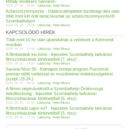
Mihály emlékére Sárváron
2026. 07. 08. - 22:00 -
Látószög
/
Helyi fókusz
Azbesztszennyezés - Határozatképtelen bizottsági ülés után
több mint két órát tanácskoztak az azbesztszennyezésről
Szombathelyen
2026. 06. 18. - 19:30 -
Látószög
/
Helyi fókusz
KAPCSOLÓDÓ HÍREK
Több mint 10 év után újraindulnak a vetítések a Körmendi
moziban
2024. 04. 24. - 13:30 -
Látószög
/
Helyi fókusz
A filmbarátok kis körei - fejezetek Szombathely belvárosi
filmszínházának történetéből (7. rész)
2023. 09. 22. - 14:00 -
Látószög
/
Helyi fókusz
Savaria Mozi 50 - Kétnapos ünnepi program Puzsérral,
premier előtti vetítéssel és mozitörténei érdekességekkel
(szept. 23-24.)
2023. 09. 20. - 00:40 -
Látószög
/
Helyi fókusz
A filmes népműveléstől a Szombathelyi Örökmozgó
beköltözéséig - fejezetek Szombathely belvárosi
filmszínházának történetéből (6. rész)
2023. 09. 16. - 11:45 -
Látószög
/
Helyi fókusz
A filmhíradó vajon mi? - fejezetek Szombathely belvárosi
filmszínházának történetéből (5. rész)
2023. 09. 08. - 17:00 -
Látószög
/
Helyi fókusz