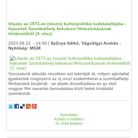
Utazás az 1973-as (mozis) kultúrpolitika tudatalattijába -
fejezetek Szombathely belvárosi filmszínházának
történetéből (3. rész)
2023.08.22. - 14:00 |
Szőnye Ildikó, Vágvölgyi András -
Nyitókép: MGM
Sorozatunk aktuális részében azt tekintjük át, milyen ajánlattal
igyekeztek megnyerni az új mozi szakemberei a szombathelyi
filmbarátok bizalmát - az átadó díszelőadása és az első
magyar film savariás bemutatása közti hetek kínálatát
szemléztük.
Nyomtatás
Küldés e-mailben
Az oldal tetejére