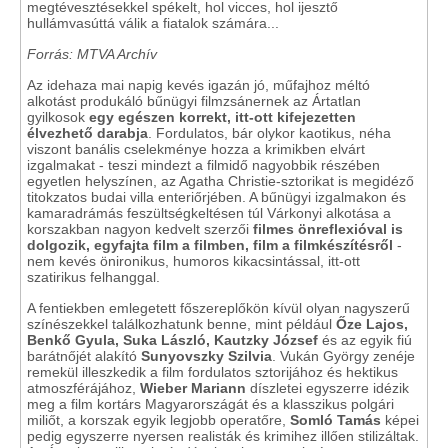
megtévesztésekkel spékelt, hol vicces, hol ijesztő
hullámvasúttá válik a fiatalok számára...
Forrás: MTVA Archív
Az idehaza mai napig kevés igazán jó, műfajhoz méltó
alkotást produkáló bűnügyi filmzsánernek az Ártatlan
gyilkosok
egy egészen korrekt, itt-ott kifejezetten
élvezhető darabja
. Fordulatos, bár olykor kaotikus, néha
viszont banális cselekménye hozza a krimikben elvárt
izgalmakat - teszi mindezt a filmidő nagyobbik részében
egyetlen helyszínen, az Agatha Christie-sztorikat is megidéző
titokzatos budai villa enteriőrjében. A bűnügyi izgalmakon és
kamaradrámás feszültségkeltésen túl Várkonyi alkotása a
korszakban nagyon kedvelt szerzői
filmes önreflexióval is
dolgozik, egyfajta film a filmben, film a filmkészítésről
-
nem kevés önironikus, humoros kikacsintással, itt-ott
szatirikus felhanggal.
A fentiekben emlegetett főszereplőkön kívül olyan nagyszerű
színészekkel találkozhatunk benne, mint például
Őze Lajos,
Benkő Gyula, Suka László, Kautzky József
és az egyik fiú
barátnőjét alakító
Sunyovszky Szilvia
. Vukán György zenéje
remekül illeszkedik a film fordulatos sztorijához és hektikus
atmoszférájához,
Wieber Mariann
díszletei egyszerre idézik
meg a film kortárs Magyarországát és a klasszikus polgári
miliőt, a korszak egyik legjobb operatőre,
Somló Tamás
képei
pedig egyszerre nyersen realisták és krimihez illően stilizáltak.