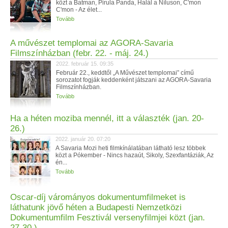
közt a Batman, Pirula Panda, Halál a Níluson, C'mon
C'mon - Az élet...
Tovább
A művészet templomai az AGORA-Savaria
Filmszínházban (febr. 22. - máj. 24.)
2022. február 15. 09:35
Február 22., keddtől „A Művészet templomai” című
sorozatot fogják keddenként játszani az AGORA-Savaria
Filmszínházban.
Tovább
Ha a héten moziba mennél, itt a választék (jan. 20-
26.)
2022. január 20. 07:20
A Savaria Mozi heti filmkínálatában látható lesz többek
közt a Pókember - Nincs hazaút, Sikoly, Szexfantáziák, Az
én...
Tovább
Oscar-díj várományos dokumentumfilmeket is
láthatunk jövő héten a Budapesti Nemzetközi
Dokumentumfilm Fesztivál versenyfilmjei közt (jan.
27-30.)