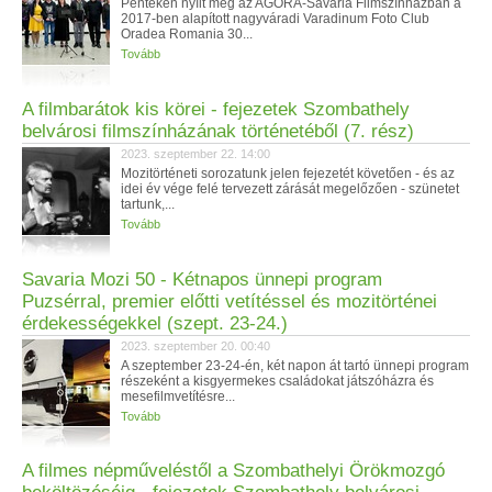
Pénteken nyílt meg az AGORA-Savaria Filmszínházban a
2017-ben alapított nagyváradi Varadinum Foto Club
Oradea Romania 30...
Tovább
A filmbarátok kis körei - fejezetek Szombathely
belvárosi filmszínházának történetéből (7. rész)
2023. szeptember 22. 14:00
Mozitörténeti sorozatunk jelen fejezetét követően - és az
idei év vége felé tervezett zárását megelőzően - szünetet
tartunk,...
Tovább
Savaria Mozi 50 - Kétnapos ünnepi program
Puzsérral, premier előtti vetítéssel és mozitörténei
érdekességekkel (szept. 23-24.)
2023. szeptember 20. 00:40
A szeptember 23-24-én, két napon át tartó ünnepi program
részeként a kisgyermekes családokat játszóházra és
mesefilmvetítésre...
Tovább
A filmes népműveléstől a Szombathelyi Örökmozgó