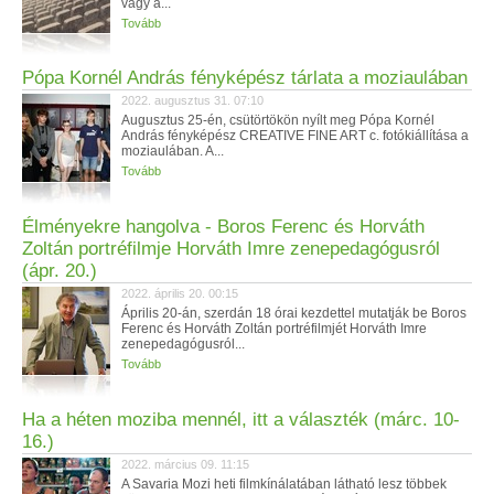
vagy a...
Tovább
Pópa Kornél András fényképész tárlata a moziaulában
2022. augusztus 31. 07:10
Augusztus 25-én, csütörtökön nyílt meg Pópa Kornél
András fényképész CREATIVE FINE ART c. fotókiállítása a
moziaulában. A...
Tovább
Élményekre hangolva - Boros Ferenc és Horváth
Zoltán portréfilmje Horváth Imre zenepedagógusról
(ápr. 20.)
2022. április 20. 00:15
Április 20-án, szerdán 18 órai kezdettel mutatják be Boros
Ferenc és Horváth Zoltán portréfilmjét Horváth Imre
zenepedagógusról...
Tovább
Ha a héten moziba mennél, itt a választék (márc. 10-
16.)
2022. március 09. 11:15
A Savaria Mozi heti filmkínálatában látható lesz többek