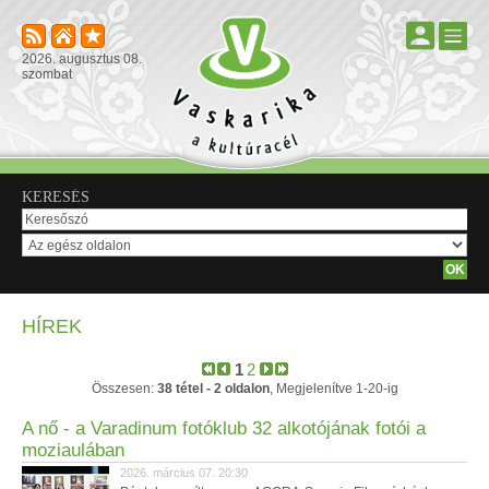
2026. augusztus 08.
szombat
KERESÉS
HÍREK
1
2
Összesen:
38 tétel - 2 oldalon
, Megjelenítve 1-20-ig
A nő - a Varadinum fotóklub 32 alkotójának fotói a
moziaulában
2026. március 07. 20:30