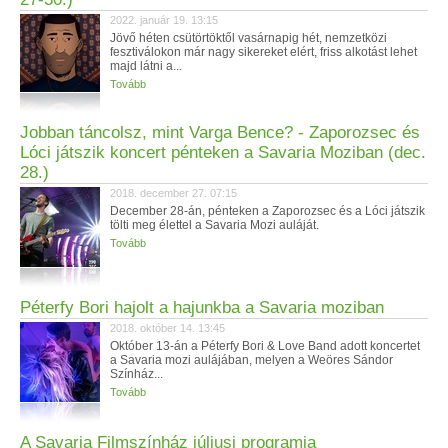
2022. január 19. 13:15
Jövő héten csütörtöktől vasárnapig hét, nemzetközi
fesztiválokon már nagy sikereket elért, friss alkotást lehet
majd látni a...
Tovább
Jobban táncolsz, mint Varga Bence? - Zaporozsec és
Lóci játszik koncert pénteken a Savaria Moziban (dec.
28.)
2018. december 27. 07:15
December 28-án, pénteken a Zaporozsec és a Lóci játszik
tölti meg élettel a Savaria Mozi auláját.
Tovább
Péterfy Bori hajolt a hajunkba a Savaria moziban
2018. október 14. 13:45
Október 13-án a Péterfy Bori & Love Band adott koncertet
a Savaria mozi aulájában, melyen a Weöres Sándor
Színház...
Tovább
A Savaria Filmszínház júliusi programja