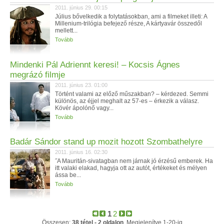
2011. június 29. 00:15
Július bővelkedik a folytatásokban, ami a filmeket illeti: A
Millenium-trilógia befejező része, A kártyavár összedől
mellett...
Tovább
Mindenki Pál Adriennt keresi! – Kocsis Ágnes
megrázó filmje
2011. június 23. 01:00
Történt valami az előző műszakban? – kérdezed. Semmi
különös, az éjjel meghalt az 57-es – érkezik a válasz.
Kövér ápolónő vagy...
Tovább
Badár Sándor stand up mozit hozott Szombathelyre
2011. június 16. 02:30
˝A Mauritán-sivatagban nem járnak jó érzésű emberek. Ha
itt valaki elakad, hagyja ott az autót, értékeket és mélyen
ássa be...
Tovább
1
2
Összesen:
38 tétel - 2 oldalon
, Megjelenítve 1-20-ig