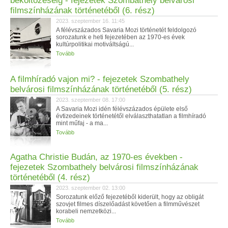
beköltözéséig - fejezetek Szombathely belvárosi
filmszínházának történetéből (6. rész)
2023. szeptember 16. 11:45
A félévszázados Savaria Mozi történetét feldolgozó
sorozatunk e heti fejezetében az 1970-es évek
kultúrpolitikai motiváltságú...
Tovább
A filmhíradó vajon mi? - fejezetek Szombathely
belvárosi filmszínházának történetéből (5. rész)
2023. szeptember 08. 17:00
A Savaria Mozi idén félévszázados épülete első
évtizedeinek történetétől elválaszthatatlan a filmhíradó
mint műfaj - a ma...
Tovább
Agatha Christie Budán, az 1970-es években -
fejezetek Szombathely belvárosi filmszínházának
történetéből (4. rész)
2023. szeptember 02. 13:00
Sorozatunk előző fejezetéből kiderült, hogy az obligát
szovjet filmes díszelőadást követően a filmművészet
korabeli nemzetközi...
Tovább