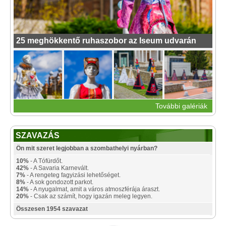
25 meghökkentő ruhaszobor az Iseum udvarán
További galériák
SZAVAZÁS
Ön mit szeret legjobban a szombathelyi nyárban?
10%
- A Tófürdőt.
42%
- A Savaria Karnevált.
7%
- A rengeteg fagyizási lehetőséget.
8%
- A sok gondozott parkot.
14%
- A nyugalmat, amit a város atmoszférája áraszt.
20%
- Csak az számít, hogy igazán meleg legyen.
Összesen 1954 szavazat