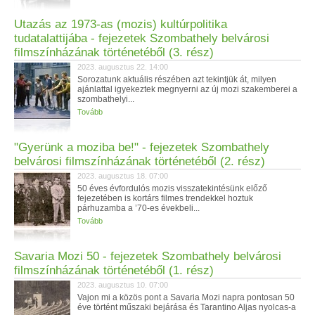
Utazás az 1973-as (mozis) kultúrpolitika
tudatalattijába - fejezetek Szombathely belvárosi
filmszínházának történetéből (3. rész)
2023. augusztus 22. 14:00
Sorozatunk aktuális részében azt tekintjük át, milyen
ajánlattal igyekeztek megnyerni az új mozi szakemberei a
szombathelyi...
Tovább
"Gyerünk a moziba be!" - fejezetek Szombathely
belvárosi filmszínházának történetéből (2. rész)
2023. augusztus 18. 07:00
50 éves évfordulós mozis visszatekintésünk előző
fejezetében is kortárs filmes trendekkel hoztuk
párhuzamba a ’70-es évekbeli...
Tovább
Savaria Mozi 50 - fejezetek Szombathely belvárosi
filmszínházának történetéből (1. rész)
2023. augusztus 10. 07:00
Vajon mi a közös pont a Savaria Mozi napra pontosan 50
éve történt műszaki bejárása és Tarantino Aljas nyolcas-a