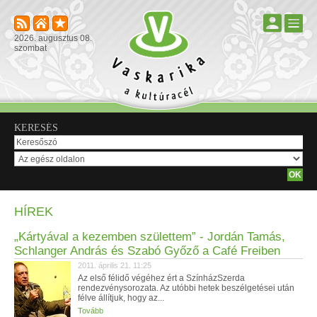
2026. augusztus 08.
szombat
KERESÉS
HÍREK
„Kártyával a kezemben születtem” - Jordán Tamás,
Schlanger András és Szabó Győző a Café Freiben
2011. április 21. 11:25
Az első félidő végéhez ért a SzínházSzerda
rendezvénysorozata. Az utóbbi hetek beszélgetései után
félve állítjuk, hogy az...
Tovább