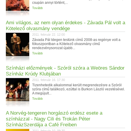
csupán annyi történt,...
Tovább
Ami világos, az nem olyan érdekes - Závada Pál volt a
Kötelező olvasmány vendége
2011. február 22. 12:00
Závada Pál Idegen testünk című 2008-as regénye volt a
fókuszpontban a Kötelező olvasmány című
rendezvénysorozat újabb...
Tovább
Színházi előzmények - Szóról szóra a Weöres Sándor
Színház Krúdy Klubjában
2011. február 16. 17:30
Tizenhetedik alkalommal került megrendezésre a Szóról
szóra című találkozó, ezúttal is Burkon László vezetésével.
A megújult...
Tovább
A Norvég-tengeren horgászó erdész esete a
színházzal - Nagy Cili és Trokán Péter
SzínházSzerdája a Café Freiben
2011. február 10. 09:30