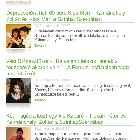
Depresszióra heti 60 perc Kiss Mari - Kálmánchelyi
Zoltán és Kiss Mari a SzínházSzerdában
2011. március 11. 09:00
Kivételesen csütörtökön került megrendezésre a
SzínházSzerda soron következő találkozója, melyben
Kálmánchelyi Zoltán Kiss...
Tovább
Vasi Színésztükör - „Ha valami tetszik, annak a
részesévé akarok válni” - A Ferrum legfiatalabb tagja
a színházról
2011. március 10. 00:20
Nemrég a Ferrum Színházi Társulás legidősebb tagjával,
Sövény Lászlóval ismerkedhettünk meg a Vasi
Színésztükör kereteiben....
Tovább
Két Tragédia közt egy kis Kabaré - Trokán Péter és
Kálmánchelyi Zoltán a SzínházSzerdában
2011. február 24. 03:00
Több szempontból is rendhagyóra sikerült az e heti
SzínházSzerda. Persze nem kell nagy dolgokra gondolni,