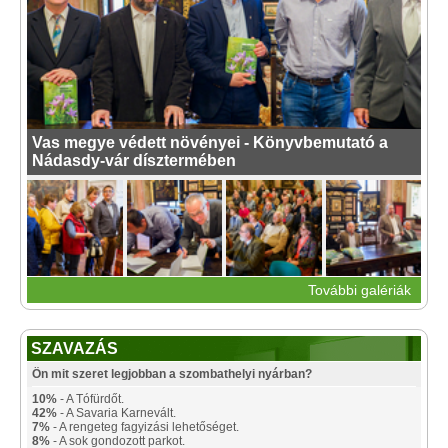
Vas megye védett növényei - Könyvbemutató a
Nádasdy-vár dísztermében
További galériák
SZAVAZÁS
Ön mit szeret legjobban a szombathelyi nyárban?
10%
- A Tófürdőt.
42%
- A Savaria Karnevált.
7%
- A rengeteg fagyizási lehetőséget.
8%
- A sok gondozott parkot.