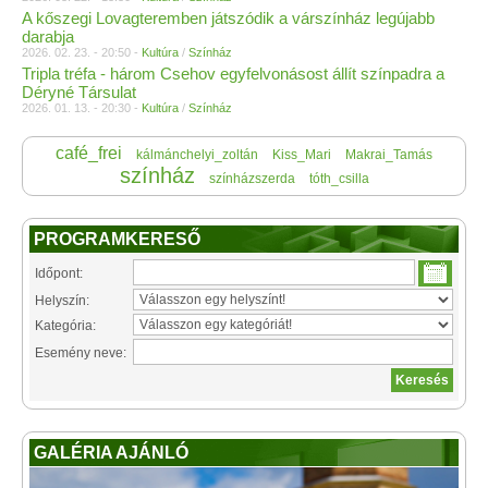
A kőszegi Lovagteremben játszódik a várszínház legújabb
darabja
2026. 02. 23. - 20:50 -
Kultúra
/
Színház
Tripla tréfa - három Csehov egyfelvonásost állít színpadra a
Déryné Társulat
2026. 01. 13. - 20:30 -
Kultúra
/
Színház
café_frei
kálmánchelyi_zoltán
Kiss_Mari
Makrai_Tamás
színház
színházszerda
tóth_csilla
PROGRAMKERESŐ
Időpont:
Helyszín:
Kategória:
Esemény neve:
GALÉRIA AJÁNLÓ