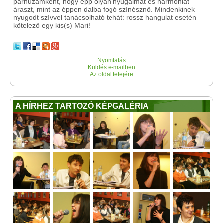
párhuzamként, hogy épp olyan nyugalmat és harmóniát
áraszt, mint az éppen dalba fogó színésznő. Mindenkinek
nyugodt szívvel tanácsolható tehát: rossz hangulat esetén
kötelező egy kis(s) Mari!
Nyomtatás
Küldés e-mailben
Az oldal tetejére
A HÍRHEZ TARTOZÓ KÉPGALÉRIA