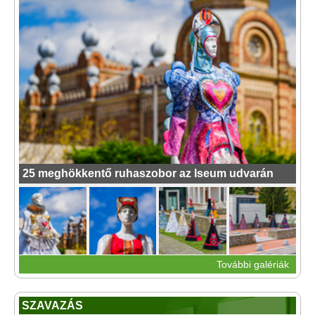
25 meghökkentő ruhaszobor az Iseum udvarán
További galériák
SZAVAZÁS