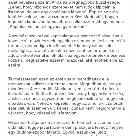
saját bevallása szerint Anna az ő legnagyobb büszkesége.
„Lehet, hogy bizonyos szerepeket nem tudok kipipálni a
listámon, de van egy csodálatos lányom". Épp ez az erős
kötődés volt az, ami visszatartotta Kiss Marit attól, hogy a
legendás kaposvári társulathoz csatlakozzon. Ahogy mondja:
„Képtelen voltam elhagyni a gyermekem".
A színházi szakmával kapcsolatban a színésznő hitvallása a
következő: a színésznek egyetlen szempontot kell szem előtt
tartania, mégpedig a közönséget. A komoly színészek
mélységes alázattal vannak a néző iránt, és erre példát is
adott: önkéntelenül is fel-felállt az egyes történetek mesélése
közben, megtisztelve ezzel mindazokat, akik eljöttek erre az
estére.
Természetesen ezen az estén sem maradhattak el a
megszokott kulissza-történetek sem. Megtudhattuk, hogy a
mindössze 4 esztendős Marika milyen sikert ért el a falusi
kultúrházban rögtönzött dalestjével, vagy hogy milyen érzés,
amikor a színész egyszerűen megfeledkezik arról, hogy este
előadása van. Nehéz elképzelni, hogy az a nő, aki csütörtök
este velünk szemben ült, képes „cunamiként" végigrohanni a
városon, hogy késéséből lefaragjon.
Miközben hallgattuk a színésznő történeteit, a szemünk az
oldalfalon függő jávai kávé-reklám plakátjára tévedt, melyen
egy Buddha-szobor látható. Egyből eszünkbe jutott