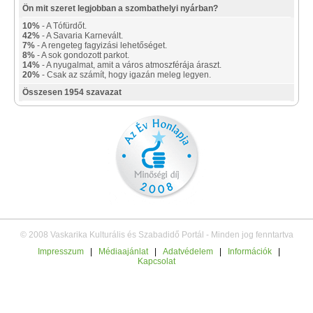
Ön mit szeret legjobban a szombathelyi nyárban?
10%
- A Tófürdőt.
42%
- A Savaria Karnevált.
7%
- A rengeteg fagyizási lehetőséget.
8%
- A sok gondozott parkot.
14%
- A nyugalmat, amit a város atmoszférája áraszt.
20%
- Csak az számít, hogy igazán meleg legyen.
Összesen 1954 szavazat
© 2008 Vaskarika Kulturális és Szabadidő Portál - Minden jog fenntartva
Impresszum
|
Médiaajánlat
|
Adatvédelem
|
Információk
|
Kapcsolat