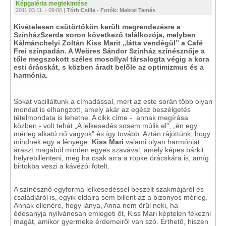
Képgaléria megtekintése
2011.03.11. - 09:00 |
Tóth Csilla - Fotók: Makrai Tamás
Kivételesen csütörtökön került megrendezésre a
SzínházSzerda soron következő találkozója, melyben
Kálmánchelyi Zoltán Kiss Marit „látta vendégül” a Café
Frei színpadán. A Weöres Sándor Színház színésznője a
tőle megszokott széles mosollyal társalogta végig a kora
esti órácskát, s közben áradt belőle az optimizmus és a
harmónia.
Sokat vacilláltunk a címadással, mert az este során több olyan
mondat is elhangzott, amely akár az egész beszélgetés
tételmondata is lehetne. A cikk címe - annak megírása
közben - volt tehát „A lelkesedés sosem múlik el", „én egy
mérleg alkatú nő vagyok" és így tovább. Aztán rájöttünk, hogy
mindnek egy a lényege:
Kiss Mari
valami olyan harmóniát
áraszt magából minden egyes szavával, amely képes bárkit
helyrebillenteni, még ha csak arra a röpke órácskára is, amíg
birtokba veszi a kávézói fotelt.
A színésznő egyforma lelkesedéssel beszélt szakmájáról és
családjáról is, egyik oldalra sem billent az a bizonyos mérleg.
Annak ellenére, hogy lánya, Anna nem örül neki, ha
édesanyja nyilvánosan emlegeti őt, Kiss Mari képtelen fékezni
magát, amikor gyermeke érdemeiről van szó. Érthető, hiszen