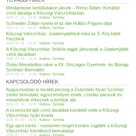
TOVÁBBI HÍREK
Mindannyian kerülőutakon járunk – Rényi Ádám: Kerülőút
című darabja a Kőszegi Várszínházban
2026. 07. 21. - 14:00 -
Kultúra
/
Színház
Schneider Zoltán nyerte el az idei Hollósi Frigyes-díjat
2026. 07. 12. - 03:30 -
Kultúra
/
Színház
Kőszegi Várszínház: Jutalomjátékkal indul az 5. KözJáték
Fesztivál
2026. 07. 08. - 20:00 -
Kultúra
/
Színház
A Kőszegi Várszínház 'örökös tagjai' játszanak a Jutalomjáték
című darabban
2026. 07. 04. - 13:15 -
Kultúra
/
Színház
Óriási Meseboltos siker a XII. Országos Gyermek- és Ifjúsági
Színházi Biennálén
2026. 05. 27. - 17:00 -
Kultúra
/
Színház
KAPCSOLÓDÓ HÍREK
Augusztusban is tovább pezseg a Zsámbéki Nyári Színház:
zenés bemutató, egyszemélyes estek, csodás párosok és
mesehősök érkeznek a lombok alá
2026. 07. 30. - 15:00 -
Kultúra
/
Színház
A szomszéd ajtó című darabbal kezdetét vette a Kőszegi
Várszínház nyári évada
2026. 05. 29. - 19:40 -
Kultúra
/
Színház
Egy apró kérés - mesterien megírt kortárs vígjáték a Kőszegi
Várszínház következő bemutatója
2026. 03. 22. - 13:30 -
Kultúra
/
Színház