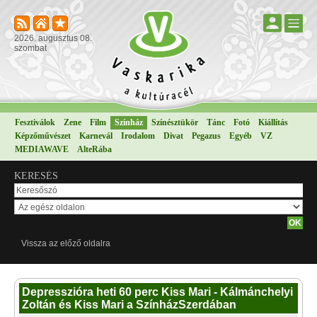
2026. augusztus 08.
szombat
Fesztiválok
Zene
Film
Színház
Színésztükör
Tánc
Fotó
Kiállítás
Képzőművészet
Karnevál
Irodalom
Divat
Pegazus
Egyéb
VZ
MEDIAWAVE
AlteRába
KERESÉS
Vissza az előző oldalra
Depresszióra heti 60 perc Kiss Mari - Kálmánchelyi
Zoltán és Kiss Mari a SzínházSzerdában