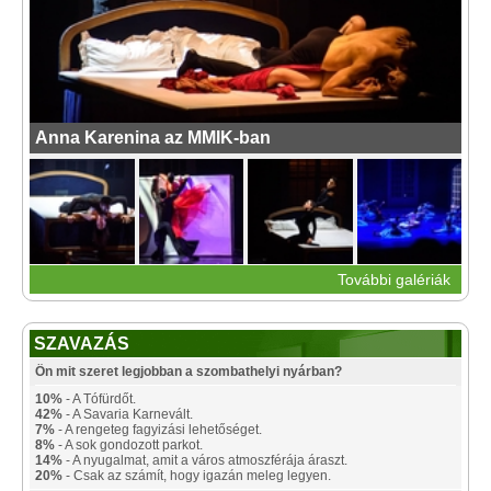
Anna Karenina az MMIK-ban
További galériák
SZAVAZÁS
Ön mit szeret legjobban a szombathelyi nyárban?
10%
- A Tófürdőt.
42%
- A Savaria Karnevált.
7%
- A rengeteg fagyizási lehetőséget.
8%
- A sok gondozott parkot.
14%
- A nyugalmat, amit a város atmoszférája áraszt.
20%
- Csak az számít, hogy igazán meleg legyen.