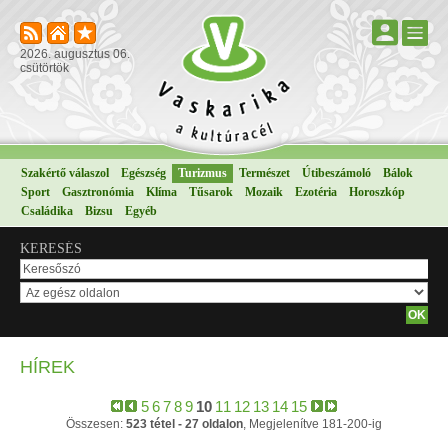
2026. augusztus 06.
csütörtök
Szakértő válaszol
Egészség
Turizmus
Természet
Útibeszámoló
Bálok
Sport
Gasztronómia
Klíma
Tűsarok
Mozaik
Ezotéria
Horoszkóp
Családika
Bizsu
Egyéb
KERESÉS
HÍREK
5
6
7
8
9
10
11
12
13
14
15
Összesen:
523 tétel - 27 oldalon
, Megjelenítve 181-200-ig