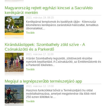
Magyarország rejtett egyházi kincsei a SacraVelo
kerékpárút mentén
2021. március 19. 08:15
Kerékpárral templomok és kastélyok útján - Kilencszáz
kilométeres kerékpáros zarándokút-hálózattal, tematikus
útvonalakkal,...
Tovább
Kirándulástippek: Szombathely zöld szíve - A
Csónakázótó és a Parkerdő
2021. március 17. 11:00
A túrán Szombathely legszebb, zöldövezeti részébe
nyerünk bepillantást. A Csónakázótó, az Emlékműdomb és
a Parkerdő tökéletes...
Tovább
Megújul a legnépszerűbb természetjáró app
2021. március 12. 13:00
Hasznos funkciókkal bővül a Természetjáró.hu oldal
mobilalkalmazása, amelyet megjelenése óta több mint
250 ezren töltöttek le....
Tovább