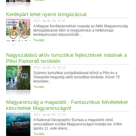
Kerékpárt lehet nyerni bringázással
2021. április 18. 11:00
A Magyar Kerékpárosklub csapata az Aktív Magyarország
támogatásával idén is megszervezi a hétköznapi
kerékpározást népszerűsítő...
Tovább
Nagyszabású aktív turisztikai fejlesztések indulnak a
Pilisi Parkerdő területén
2021. április 16. 00:15
Számos turisztikai szolgáltatással bővül a Pilis és a
Visegrádi-hegység aktív turisztikai kínálata. Közel 75
kilométer...
Tovább
Magyarország a magasból - Fantasztikus felvételeket
készítettek Magyarországról
2021. április 06. 17:15
A National Geographic Európa a magasból című
sorozatában ezúttal Magyarországot mutatja be. A film
április 11. este kilenc...
Tovább