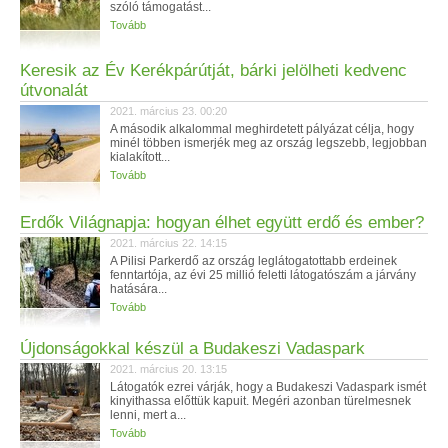
szóló támogatást...
Tovább
Keresik az Év Kerékpárútját, bárki jelölheti kedvenc
útvonalát
2021. március 23. 00:20
A második alkalommal meghirdetett pályázat célja, hogy
minél többen ismerjék meg az ország legszebb, legjobban
kialakított...
Tovább
Erdők Világnapja: hogyan élhet együtt erdő és ember?
2021. március 22. 14:15
A Pilisi Parkerdő az ország leglátogatottabb erdeinek
fenntartója, az évi 25 millió feletti látogatószám a járvány
hatására...
Tovább
Újdonságokkal készül a Budakeszi Vadaspark
2021. március 20. 13:15
Látogatók ezrei várják, hogy a Budakeszi Vadaspark ismét
kinyithassa előttük kapuit. Megéri azonban türelmesnek
lenni, mert a...
Tovább