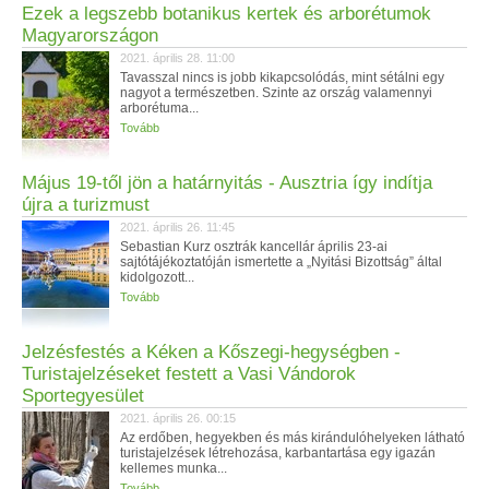
Ezek a legszebb botanikus kertek és arborétumok
Magyarországon
2021. április 28. 11:00
Tavasszal nincs is jobb kikapcsolódás, mint sétálni egy
nagyot a természetben. Szinte az ország valamennyi
arborétuma...
Tovább
Május 19-től jön a határnyitás - Ausztria így indítja
újra a turizmust
2021. április 26. 11:45
Sebastian Kurz osztrák kancellár április 23-ai
sajtótájékoztatóján ismertette a „Nyitási Bizottság” által
kidolgozott...
Tovább
Jelzésfestés a Kéken a Kőszegi-hegységben -
Turistajelzéseket festett a Vasi Vándorok
Sportegyesület
2021. április 26. 00:15
Az erdőben, hegyekben és más kirándulóhelyeken látható
turistajelzések létrehozása, karbantartása egy igazán
kellemes munka...
Tovább