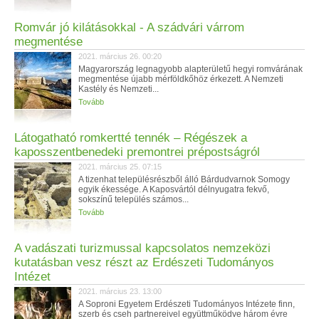
Romvár jó kilátásokkal - A szádvári várrom
megmentése
2021. március 26. 00:20
Magyarország legnagyobb alapterületű hegyi romvárának
megmentése újabb mérföldkőhöz érkezett. A Nemzeti
Kastély és Nemzeti...
Tovább
Látogatható romkertté tennék – Régészek a
kaposszentbenedeki premontrei prépostságról
2021. március 25. 07:15
A tizenhat településrészből álló Bárdudvarnok Somogy
egyik ékessége. A Kaposvártól délnyugatra fekvő,
sokszínű település számos...
Tovább
A vadászati turizmussal kapcsolatos nemzeközi
kutatásban vesz részt az Erdészeti Tudományos
Intézet
2021. március 23. 13:00
A Soproni Egyetem Erdészeti Tudományos Intézete finn,
szerb és cseh partnereivel együttműködve három évre