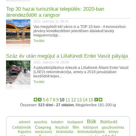
Top 30 hazai turisztikai település: 2020-ban
átrendeződött a rangsor
2021. március 11. 09:15
Vas megyéből két város is a TOP 10-ben - A koronavírus-
járvány következtében jelentősen átalakult tavaly
magyarországi...
Tovább
Száz év után megújul a Lillafüredi Erdei Vasút pályája
2021. március 09. 09:00
A pályafelújításhoz érkezik a Lillafüredi Állami Erdei Vasút
(LÁEV) rekonstrukciója, amely a 2018 januárjában
kezdődött teljes...
Tovább
5
6
7
8
9
10
11
12
13
14
15
Összesen:
523 tétel - 27 oldalon
, Megjelenítve 181-200-ig
Bük
Bükfürdő
advent
ausztria
balaton
budapest
Csepreg
film
Celldömölk
fesztivál
fotóriport
gasztronómia
Kapolcs
karácsony
kirándulás
kirándulástippek
könyv