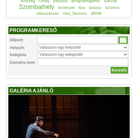
sárvár
Kőszeg
programajánló
Őrség
pályázat
Szombathely
természet
túra
túrázás
turizmus
zene
útibeszámoló
Vasi_Skanzen
PROGRAMKERESŐ
Időpont:
Helyszín:
Kategória:
Esemény neve:
GALÉRIA AJÁNLÓ