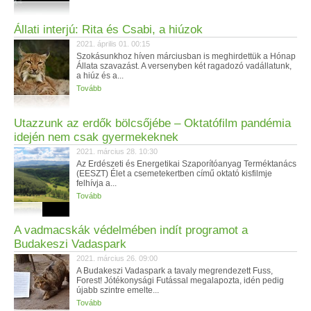
Állati interjú: Rita és Csabi, a hiúzok
2021. április 01. 00:15
Szokásunkhoz híven márciusban is meghirdettük a Hónap
Állata szavazást. A versenyben két ragadozó vadállatunk,
a hiúz és a...
Tovább
Utazzunk az erdők bölcsőjébe – Oktatófilm pandémia
idején nem csak gyermekeknek
2021. március 28. 10:30
Az Erdészeti és Energetikai Szaporítóanyag Terméktanács
(EESZT) Élet a csemetekertben című oktató kisfilmje
felhívja a...
Tovább
A vadmacskák védelmében indít programot a
Budakeszi Vadaspark
2021. március 26. 09:00
A Budakeszi Vadaspark a tavaly megrendezett Fuss,
Forest! Jótékonysági Futással megalapozta, idén pedig
újabb szintre emelte...
Tovább