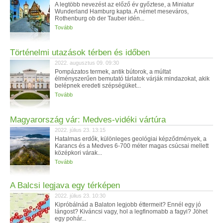
A legtöbb nevezést az előző év győztese, a Miniatur
Wunderland Hamburg kapta. A német meseváros,
Rothenburg ob der Tauber idén...
Tovább
Történelmi utazások térben és időben
2022. augusztus 09. 09:30
Pompázatos termek, antik bútorok, a múltat
élményszerűen bemutató tárlatok várják mindazokat, akik
belépnek eredeti szépségüket...
Tovább
Magyarország vár: Medves-vidéki vártúra
2022. július 23. 13:15
Hatalmas erdők, különleges geológiai képződmények, a
Karancs és a Medves 6-700 méter magas csúcsai mellett
középkori várak...
Tovább
A Balcsi legjava egy térképen
2022. július 23. 10:30
Kipróbálnád a Balaton legjobb éttermeit? Ennél egy jó
lángost? Kiváncsi vagy, hol a legfinomabb a fagyi? Jöhet
egy pohár...