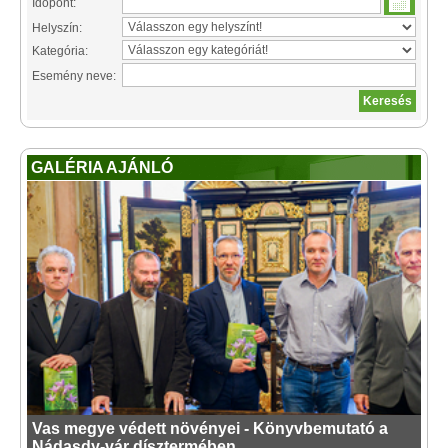
Időpont:
Helyszín:
Kategória:
Esemény neve:
GALÉRIA AJÁNLÓ
Vas megye védett növényei - Könyvbemutató a
Nádasdy-vár dísztermében