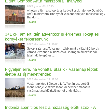
Eltűnt Gombóc Artúr miniszobra Tihanyból
2023. január 06. 17:15
A héten eltűnt a sokak által kedvelt csokirajongó Gombóc
Artúr miniszobra Tihanyból. A szobor helyén most csak egy
Balaton...
Tovább
3+1 ok, amiért idén adventkor is érdemes Tokajt és
környékét felkeresnünk
2022. december 14. 10:00
Sokak számára Tokaj nem több, mint a világhírű borok
városa. Azonban a Tisza és a Bodrog találkozásánál
található települést...
Tovább
Figyeljen erre, ha vonattal utazik - Vasárnap léptek
életbe az új menetrendek
2022. december 12. 11:00
Vasárnap lépett életbe a MÁV-Volán-csoport új
menetrendje. A szokásosan december második
vasárnapjára időzített menetrendváltás...
Tovább
Indonéziában tilos lesz a házasság előtti szex - A