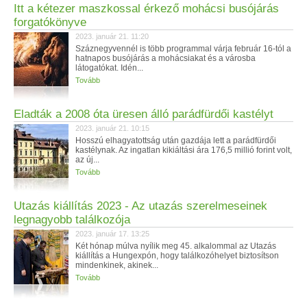
Itt a kétezer maszkossal érkező mohácsi busójárás
forgatókönyve
2023. január 21. 11:20
Száznegyvennél is több programmal várja február 16-tól a
hatnapos busójárás a mohácsiakat és a városba
látogatókat. Idén...
Tovább
Eladták a 2008 óta üresen álló parádfürdői kastélyt
2023. január 21. 10:15
Hosszú elhagyatottság után gazdája lett a parádfürdői
kastélynak. Az ingatlan kikiáltási ára 176,5 millió forint volt,
az új...
Tovább
Utazás kiállítás 2023 - Az utazás szerelmeseinek
legnagyobb találkozója
2023. január 17. 13:25
Két hónap múlva nyílik meg 45. alkalommal az Utazás
kiállítás a Hungexpón, hogy találkozóhelyet biztosítson
mindenkinek, akinek...
Tovább