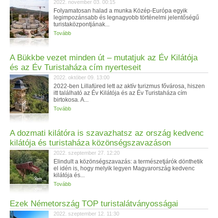
2022. november 03. 00:15
Folyamatosan halad a munka Közép-Európa egyik
legimpozánsabb és legnagyobb történelmi jelentőségű
turistaközpontjának...
Tovább
A Bükkbe vezet minden út ­– mutatjuk az Év Kilátója
és az Év Turistaháza cím nyerteseit
2022. október 09. 13:00
2022-ben Lillafüred lett az aktív turizmus fővárosa, hiszen
itt található az Év Kilátója és az Év Turistaháza cím
birtokosa. A...
Tovább
A dozmati kilátóra is szavazhatsz az ország kedvenc
kilátója és turistaháza közönségszavazáson
2022. szeptember 27. 12:20
Elindult a közönségszavazás: a természetjárók dönthetik
el idén is, hogy melyik legyen Magyarország kedvenc
kilátója és...
Tovább
Ezek Németország TOP turistalátványosságai
2022. szeptember 12. 11:30