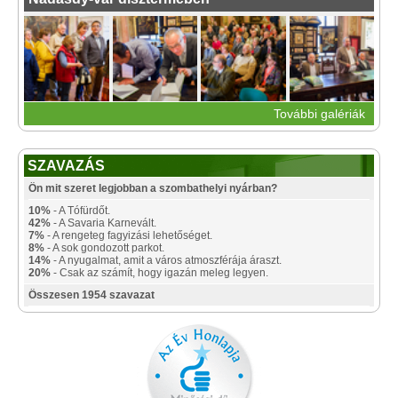
További galériák
SZAVAZÁS
Ön mit szeret legjobban a szombathelyi nyárban?
10%
- A Tófürdőt.
42%
- A Savaria Karnevált.
7%
- A rengeteg fagyizási lehetőséget.
8%
- A sok gondozott parkot.
14%
- A nyugalmat, amit a város atmoszférája áraszt.
20%
- Csak az számít, hogy igazán meleg legyen.
Összesen 1954 szavazat