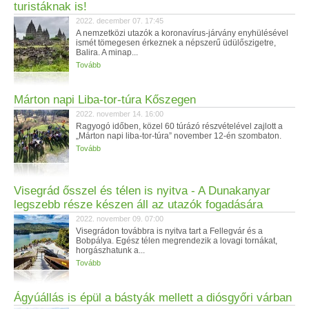
turistáknak is!
2022. december 07. 17:45
A nemzetközi utazók a koronavírus-járvány enyhülésével
ismét tömegesen érkeznek a népszerű üdülőszigetre,
Balira. A minap...
Tovább
Márton napi Liba-tor-túra Kőszegen
2022. november 14. 16:00
Ragyogó időben, közel 60 túrázó részvételével zajlott a
„Márton napi liba-tor-túra” november 12-én szombaton.
Tovább
Visegrád ősszel és télen is nyitva - A Dunakanyar
legszebb része készen áll az utazók fogadására
2022. november 09. 07:00
Visegrádon továbbra is nyitva tart a Fellegvár és a
Bobpálya. Egész télen megrendezik a lovagi tornákat,
horgászhatunk a...
Tovább
Ágyúállás is épül a bástyák mellett a diósgyőri várban