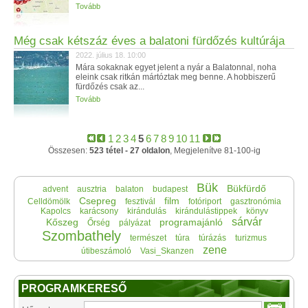
Tovább
Még csak kétszáz éves a balatoni fürdőzés kultúrája
2022. július 18. 10:00
Mára sokaknak egyet jelent a nyár a Balatonnal, noha
eleink csak ritkán mártóztak meg benne. A hobbiszerű
fürdőzés csak az...
Tovább
1
2
3
4
5
6
7
8
9
10
11
Összesen:
523 tétel - 27 oldalon
, Megjelenítve 81-100-ig
Bük
Bükfürdő
advent
ausztria
balaton
budapest
Csepreg
film
Celldömölk
fesztivál
fotóriport
gasztronómia
Kapolcs
karácsony
kirándulás
kirándulástippek
könyv
sárvár
Kőszeg
programajánló
Őrség
pályázat
Szombathely
természet
túra
túrázás
turizmus
zene
útibeszámoló
Vasi_Skanzen
PROGRAMKERESŐ