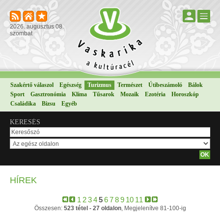
2026. augusztus 08.
szombat
Szakértő válaszol
Egészség
Turizmus
Természet
Útibeszámoló
Bálok
Sport
Gasztronómia
Klíma
Tűsarok
Mozaik
Ezotéria
Horoszkóp
Családika
Bizsu
Egyéb
KERESÉS
HÍREK
1
2
3
4
5
6
7
8
9
10
11
Összesen:
523 tétel - 27 oldalon
, Megjelenítve 81-100-ig