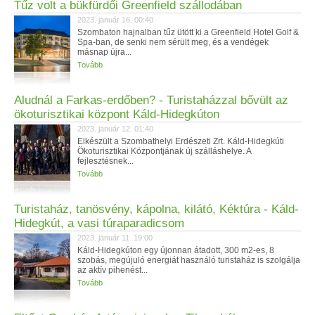
Tűz volt a bükfürdői Greenfield szállodában
2023. január 16. 00:40
Szombaton hajnalban tűz ütött ki a Greenfield Hotel Golf &
Spa-ban, de senki nem sérült meg, és a vendégek
másnap újra...
Tovább
Aludnál a Farkas-erdőben? - Turistaházzal bővült az
ökoturisztikai központ Káld-Hidegkúton
2023. január 12. 01:40
Elkészült a Szombathelyi Erdészeti Zrt. Káld-Hidegkúti
Ökoturisztikai Központjának új szálláshelye. A
fejlesztésnek...
Tovább
Turistaház, tanösvény, kápolna, kilátó, Kéktúra - Káld-
Hidegkút, a vasi túraparadicsom
2023. január 11. 19:00
Káld-Hidegkúton egy újonnan átadott, 300 m2-es, 8
szobás, megújuló energiát használó turistaház is szolgálja
az aktív pihenést...
Tovább