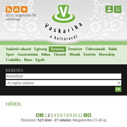
2026. augusztus 09.
vasárnap
Szakértő válaszol
Egészség
Turizmus
Természet
Útibeszámoló
Bálok
Sport
Gasztronómia
Klíma
Tűsarok
Mozaik
Ezotéria
Horoszkóp
Családika
Bizsu
Egyéb
KERESÉS
HÍREK
1
2
3
4
5
6
7
8
9
10
11
Összesen:
523 tétel - 27 oldalon
, Megjelenítve 21-40-ig