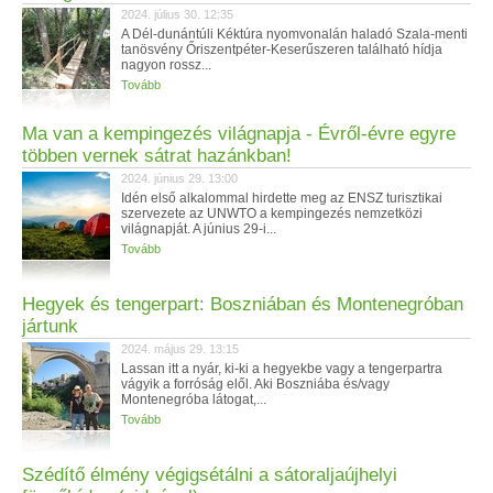
2024. július 30. 12:35
A Dél-dunántúli Kéktúra nyomvonalán haladó Szala-menti
tanösvény Őriszentpéter-Keserűszeren található hídja
nagyon rossz...
Tovább
Ma van a kempingezés világnapja - Évről-évre egyre
többen vernek sátrat hazánkban!
2024. június 29. 13:00
Idén első alkalommal hirdette meg az ENSZ turisztikai
szervezete az UNWTO a kempingezés nemzetközi
világnapját. A június 29-i...
Tovább
Hegyek és tengerpart: Boszniában és Montenegróban
jártunk
2024. május 29. 13:15
Lassan itt a nyár, ki-ki a hegyekbe vagy a tengerpartra
vágyik a forróság elől. Aki Boszniába és/vagy
Montenegróba látogat,...
Tovább
Szédítő élmény végigsétálni a sátoraljaújhelyi