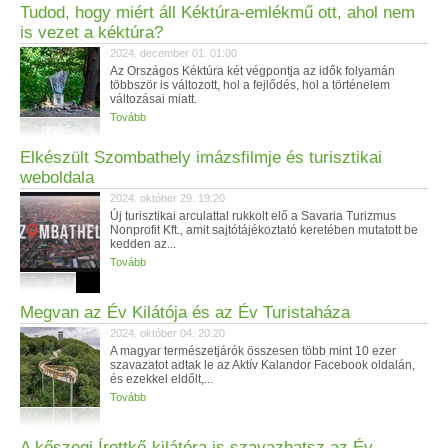
Tudod, hogy miért áll Kéktúra-emlékmű ott, ahol nem
is vezet a kéktúra?
2024. december 01. 01:00
Az Országos Kéktúra két végpontja az idők folyamán
többször is változott, hol a fejlődés, hol a történelem
változásai miatt.
Tovább
Elkészült Szombathely imázsfilmje és turisztikai
weboldala
2024. október 29. 19:20
Új turisztikai arculattal rukkolt elő a Savaria Turizmus
Nonprofit Kft., amit sajtótájékoztató keretében mutatott be
kedden az...
Tovább
Megvan az Év Kilátója és az Év Turistaháza
2024. október 04. 20:20
A magyar természetjárók összesen több mint 10 ezer
szavazatot adtak le az Aktív Kalandor Facebook oldalán,
és ezekkel eldőlt,...
Tovább
A kőszegi Írottkő-kilátóra is szavazhatsz az Év