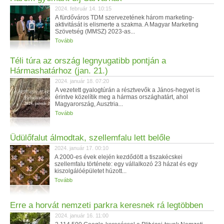
2024. február 14. 10:15
A fürdőváros TDM szervezetének három marketing-
aktivitását is elismerte a szakma. A Magyar Marketing
Szövetség (MMSZ) 2023-as...
Tovább
Téli túra az ország legnyugatibb pontján a
Hármashatárhoz (jan. 21.)
2024. január 18. 07:20
A vezetett gyalogtúrán a résztvevők a János-hegyet is
érintve közelítik meg a hármas országhatárt, ahol
Magyarország, Ausztria...
Tovább
Üdülőfalut álmodtak, szellemfalu lett belőle
2024. január 17. 00:10
A 2000-es évek elején kezdődött a tiszakécskei
szellemfalu története: egy vállalkozó 23 házat és egy
kiszolgálóépületet húzott...
Tovább
Erre a horvát nemzeti parkra keresnek rá legtöbben
2024. január 16. 11:00