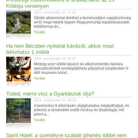
Kilátója versenyen
2024. szeptember 25. 17:00
Ötödik alkalommal dönthet a természetjáró nagyközönség
arról, hogy melyik legyen Magyarország leglátványosabb
kilátótornya és...
Tovább
Ha nem Bécsben nyitottál kávézót, akkor most
lehívhatsz 1 milliót
2024. szeptember 09. 21:20
Mintegy ezer vidéki kávézó és alkoholmentes italokra
specializálódott vendéglátóhely pályázhat szeptember 9-
étől összesen közel...
Tovább
Tudod, merre visz a Gyantászok útja?
2024. szeptember 07. 00:10
A tanösvény 9 állomásán végighaladva megtudhatjuk, mi
jellemzi a vendvidéki erdők növény-és állatvilágát, mit
jelent a...
Tovább
Spirit Hotel: a személyre szabott pihenés többé nem