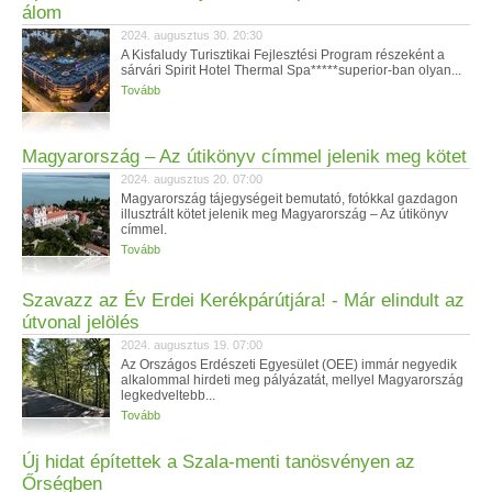
álom
2024. augusztus 30. 20:30
A Kisfaludy Turisztikai Fejlesztési Program részeként a
sárvári Spirit Hotel Thermal Spa*****superior-ban olyan...
Tovább
Magyarország – Az útikönyv címmel jelenik meg kötet
2024. augusztus 20. 07:00
Magyarország tájegységeit bemutató, fotókkal gazdagon
illusztrált kötet jelenik meg Magyarország – Az útikönyv
címmel.
Tovább
Szavazz az Év Erdei Kerékpárútjára! - Már elindult az
útvonal jelölés
2024. augusztus 19. 07:00
Az Országos Erdészeti Egyesület (OEE) immár negyedik
alkalommal hirdeti meg pályázatát, mellyel Magyarország
legkedveltebb...
Tovább
Új hidat építettek a Szala-menti tanösvényen az
Őrségben