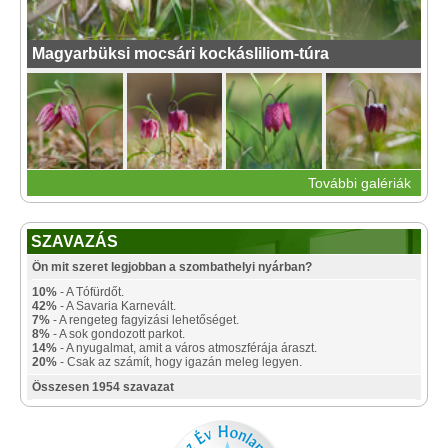
Magyarbüksi mocsári kockásliliom-túra
További galériák
SZAVAZÁS
Ön mit szeret legjobban a szombathelyi nyárban?
10%
- A Tófürdőt.
42%
- A Savaria Karnevált.
7%
- A rengeteg fagyizási lehetőséget.
8%
- A sok gondozott parkot.
14%
- A nyugalmat, amit a város atmoszférája áraszt.
20%
- Csak az számít, hogy igazán meleg legyen.
Összesen 1954 szavazat