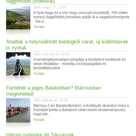
függőhídon (videóval)
2024. május 17. 12:00
A Szár-hegy és a Vár-hegy csúcsait összekötő, 700 méter
hosszú függőhidat júniusban adják át a nagyközönségnek
- írja a...
Tovább
Átadták a helyreállított boldogkői várat, új kiállítóterek
is nyíltak
2024. március 20. 10:00
A versenyképességet szolgálja a középkori kastélyok és
várak felújítása – mondta a közigazgatási és
területfejlesztési...
Tovább
Fürödnél a jeges Balatonban? Márciusban
megteheted!
2024. február 21. 00:30
Március 2-án Balatonfüreden, a Kisfaludy strandon indul a
Fürödjük körbe a Balatont! címet viselő kezdeményezés,
majd két...
Tovább
Három gyémánt díj Sárvárnak