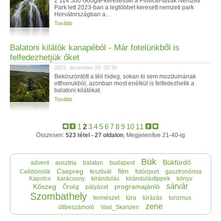
2 114 500 Google-kereséssel a Plitvicei-tavak Nemzeti
Park lett 2023-ban a legtöbbet keresett nemzeti park
Horvátországban a...
Tovább
Balatoni kilátók kanapéból - Már fotelünkből is
felfedezhetjük őket
2023. december 29. 00:30
Beköszöntött a téli hideg, sokan ki sem mozdulnának
otthonukból, azonban most enélkül is felfedezhetik a
balatoni kilátókat.
Tovább
1
2
3
4
5
6
7
8
9
10
11
Összesen:
523 tétel - 27 oldalon
, Megjelenítve 21-40-ig
Bük
Bükfürdő
advent
ausztria
balaton
budapest
Csepreg
film
Celldömölk
fesztivál
fotóriport
gasztronómia
Kapolcs
karácsony
kirándulás
kirándulástippek
könyv
sárvár
Kőszeg
programajánló
Őrség
pályázat
Szombathely
természet
túra
túrázás
turizmus
zene
útibeszámoló
Vasi_Skanzen