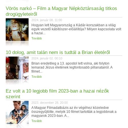
Vörös narkó – Film a Magyar Népköztársaság titkos
drogügyleteiről
2024. január 08. 11:00
Hogyan lett Magyarország a Kádár-korszakban a világ
egyik vezető kábítószer-előállítója? Milyen kapcsolata volt
a hazai...
Tovább
10 dolog, amit talán nem is tudtál a Brian életéről
2024. január 02. 00:10
Brian eredetileg a 13. apostol lett volna, aki folyton
lemarad Jézus életének legfontosabb pillanatairól. A
filmet...
Tovább
Ez volt a 10 legjobb film 2023-ban a hazai nézők
szerint
2023. december 28. 20:00
A Magyar Filmadatbázis az év végéhez közeledve
összegyűjtötte, melyik 10 filmet tartották a legjobbnak a
magyarok 2023-ban. A...
Tovább