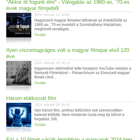
"Akkor itt fogunk élni" - Válogatás az 1960-as, ’70-es
évek magyar filmjeiből
2024. február 12. 18:00
Nagyszerű magyar filmeket láthatnak az érdeklődők az
1960-as, ’70-es évekből a Szombathelyi Képtárban,
meghívott vendégek...
Tovább
Ilyen viszontagságos volt a magyar filmipar első 120
éve
2024. február 09. 00:10
Ingyenesen elérhetővé tette hivatalos YouTube-oldalán a
Nemzeti Filmintézet – Filmarchívum az Elveszett magyar
filmek című...
Tovább
Három elátkozott film
2024. február 08. 09:25
Van három film, amihez feltűnően sok szerencsétlen
baleset kötődik. Nem mindenki úszta meg ép bőrrel a
forgatást. Sőt.
Tovább
Ezt a 10 filmet várják legjobban a magyarok 2024-ben