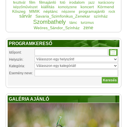
film
filmajánló
irodalom
fesztivál
fotó
jazz
karácsony
kiállítás
koncert
Körmend
képzőművészet
komolyzene
Kőszeg
MMIK
néptánc
programajánló
népzene
rock
sárvár
Savaria_Szimfonikus_Zenekar
színház
Szombathely
tánc
turizmus
zene
Weöres_Sándor_Színház
PROGRAMKERESŐ
Időpont:
Helyszín:
Kategória:
Esemény neve:
GALÉRIA AJÁNLÓ