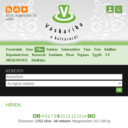
2026. augusztus 10.
hétfő
Fesztiválok
Zene
Film
Színház
Színésztükör
Tánc
Fotó
Kiállítás
Képzőművészet
Karnevál
Irodalom
Divat
Pegazus
Egyéb
VZ
MEDIAWAVE
AlteRába
KERESÉS
HÍREK
4
5
6
7
8
9
10
11
12
13
14
Összesen:
1352 tétel - 68 oldalon
, Megjelenítve 161-180-ig