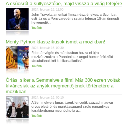
A csúcsról a süllyesztőbe, majd vissza a világ tetejére
2024. február 18. 11:00
John Travolta amerikai filmszínész, énekes, a Szombat
esti láz és a Ponyvaregény sztárja február 18-án ünnepli
hetvenedik...
Tovább
Monty Python klasszikusok ismét a mozikban!
2024. február 16. 00:30
Február végén és márciusban hozza el újra
mozivásznakra a Pannónia az angol humor örökzöld
társulatának két kultikus alkotását.
Tovább
Óriási siker a Semmelweis film! Már 300 ezren voltak
kíváncsiak az anyák megmentőjének történetére a
mozikban
2024. február 16. 00:10
A Semmelweis Ignác tizenkilencedik századi magyar
orvos életéről és munkásságáról szóló romantikus
karakterdráma meghódította a...
Tovább