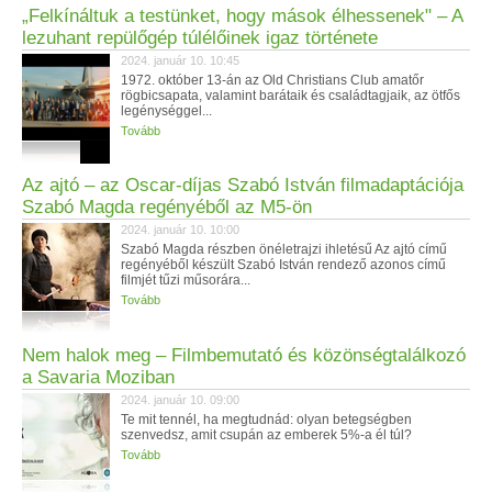
„Felkínáltuk a testünket, hogy mások élhessenek" – A
lezuhant repülőgép túlélőinek igaz története
2024. január 10. 10:45
1972. október 13-án az Old Christians Club amatőr
rögbicsapata, valamint barátaik és családtagjaik, az ötfős
legénységgel...
Tovább
Az ajtó – az Oscar-díjas Szabó István filmadaptációja
Szabó Magda regényéből az M5-ön
2024. január 10. 10:00
Szabó Magda részben önéletrajzi ihletésű Az ajtó című
regényéből készült Szabó István rendező azonos című
filmjét tűzi műsorára...
Tovább
Nem halok meg – Filmbemutató és közönségtalálkozó
a Savaria Moziban
2024. január 10. 09:00
Te mit tennél, ha megtudnád: olyan betegségben
szenvedsz, amit csupán az emberek 5%-a él túl?
Tovább