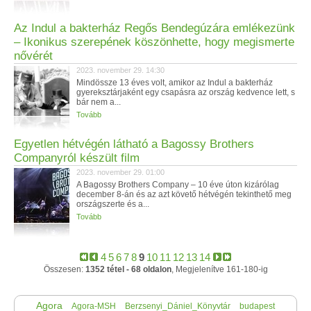
Az Indul a bakterház Regős Bendegúzára emlékezünk
– Ikonikus szerepének köszönhette, hogy megismerte
nővérét
2023. november 29. 14:30
Mindössze 13 éves volt, amikor az Indul a bakterház
gyereksztárjaként egy csapásra az ország kedvence lett, s
bár nem a...
Tovább
Egyetlen hétvégén látható a Bagossy Brothers
Companyról készült film
2023. november 29. 01:00
A Bagossy Brothers Company – 10 éve úton kizárólag
december 8-án és az azt követő hétvégén tekinthető meg
országszerte és a...
Tovább
4
5
6
7
8
9
10
11
12
13
14
Összesen:
1352 tétel - 68 oldalon
, Megjelenítve 161-180-ig
Agora
Agora-MSH
Berzsenyi_Dániel_Könyvtár
budapest