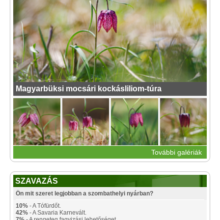
Magyarbüksi mocsári kockásliliom-túra
További galériák
SZAVAZÁS
Ön mit szeret legjobban a szombathelyi nyárban?
10%
- A Tófürdőt.
42%
- A Savaria Karnevált.
7%
- A rengeteg fagyizási lehetőséget.