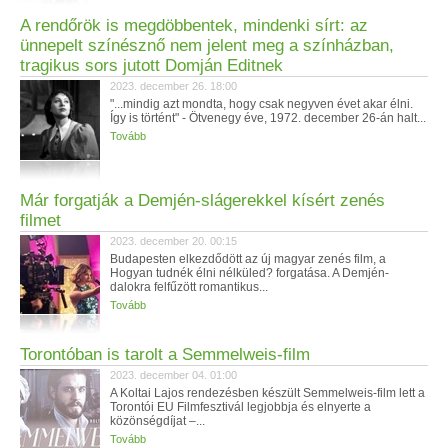
A rendőrök is megdöbbentek, mindenki sírt: az
ünnepelt színésznő nem jelent meg a színházban,
tragikus sors jutott Domján Editnek
2023. december 26. 18:00
"...mindig azt mondta, hogy csak negyven évet akar élni.
Így is történt" - Ötvenegy éve, 1972. december 26-án halt...
Tovább
Már forgatják a Demjén-slágerekkel kísért zenés
filmet
2023. december 20. 00:15
Budapesten elkezdődött az új magyar zenés film, a
Hogyan tudnék élni nélküled? forgatása. A Demjén-
dalokra felfűzött romantikus...
Tovább
Torontóban is tarolt a Semmelweis-film
2023. december 04. 01:00
A Koltai Lajos rendezésben készült Semmelweis-film lett a
Torontói EU Filmfesztivál legjobbja és elnyerte a
közönségdíjat –...
Tovább