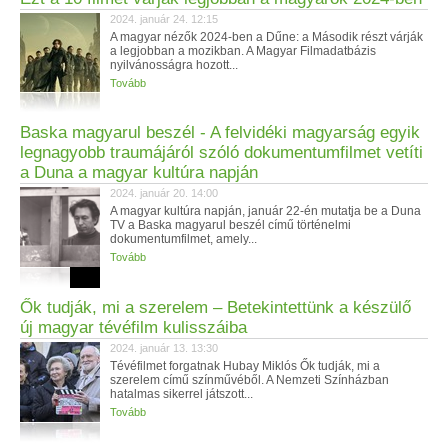
2024. január 24. 12:15
A magyar nézők 2024-ben a Dűne: a Második részt várják
a legjobban a mozikban. A Magyar Filmadatbázis
nyilvánosságra hozott...
Tovább
Baska magyarul beszél - A felvidéki magyarság egyik
legnagyobb traumájáról szóló dokumentumfilmet vetíti
a Duna a magyar kultúra napján
2024. január 20. 14:00
A magyar kultúra napján, január 22-én mutatja be a Duna
TV a Baska magyarul beszél című történelmi
dokumentumfilmet, amely...
Tovább
Ők tudják, mi a szerelem – Betekintettünk a készülő
új magyar tévéfilm kulisszáiba
2024. január 13. 13:30
Tévéfilmet forgatnak Hubay Miklós Ők tudják, mi a
szerelem című színművéből. A Nemzeti Színházban
hatalmas sikerrel játszott...
Tovább