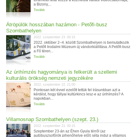
történetét tette közzé a közmédia vallási videócsatornája,
a Bizony,...
Tovább
Átröpülök hosszában hazámon - Petőfi-busz
Szombathelyen
2022. szeptember 23. 00:15
2022. október 2–4. között Szombathelyen is bemutatkozik
a Petőfi Irodalmi Múzeum új vándorkiállítása. A Petőfi-busz
a Fő téren...
Tovább
Az úrihímzés hagyománya is felkerült a szellemi
kulturális örökség nemzeti jegyzékére
2022. szeptember 22. 21:00
Pontosan két évvel ezelőtt tettük fel írásunkban azt a
kérdést, hogy tállyai kultúrkincs lesz-e az úrihímzés? A
napokban...
Tovább
Villamosnap Szombathelyen (szept. 23.)
2022. szeptember 21. 00:15
Szeptember 23-án az Éhen Gyula térről (az
autóbuszsofőrök pihenőhelye elől) séta indul a villamos