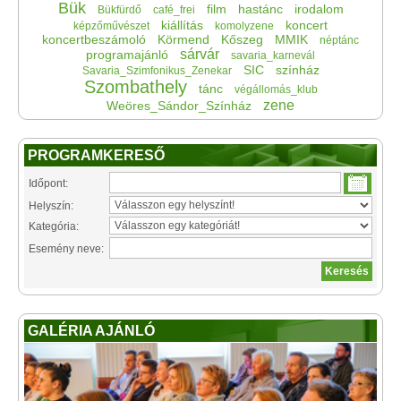
Bük
film
hastánc
irodalom
Bükfürdő
café_frei
kiállítás
koncert
képzőművészet
komolyzene
koncertbeszámoló
Körmend
Kőszeg
MMIK
néptánc
sárvár
programajánló
savaria_karnevál
SIC
színház
Savaria_Szimfonikus_Zenekar
Szombathely
tánc
végállomás_klub
zene
Weöres_Sándor_Színház
PROGRAMKERESŐ
Időpont:
Helyszín:
Kategória:
Esemény neve:
GALÉRIA AJÁNLÓ