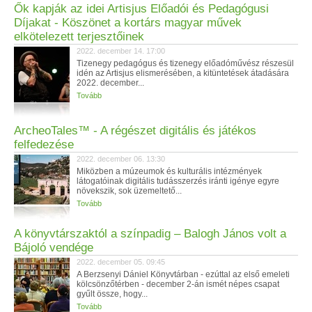
Ők kapják az idei Artisjus Előadói és Pedagógusi
Díjakat - Köszönet a kortárs magyar művek
elkötelezett terjesztőinek
2022. december 14. 17:00
Tizenegy pedagógus és tizenegy előadóművész részesül
idén az Artisjus elismerésében, a kitüntetések átadására
2022. december...
Tovább
ArcheoTales™ - A régészet digitális és játékos
felfedezése
2022. december 06. 13:30
Miközben a múzeumok és kulturális intézmények
látogatóinak digitális tudásszerzés iránti igénye egyre
növekszik, sok üzemeltető...
Tovább
A könyvtárszaktól a színpadig – Balogh János volt a
Bájoló vendége
2022. december 05. 09:45
A Berzsenyi Dániel Könyvtárban - ezúttal az első emeleti
kölcsönzőtérben - december 2-án ismét népes csapat
gyűlt össze, hogy...
Tovább