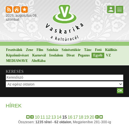
2026. augusztus 08.
szombat
Fesztiválok
Zene
Film
Színház
Színésztükör
Tánc
Fotó
Kiállítás
Képzőművészet
Karnevál
Irodalom
Divat
Pegazus
Egyéb
VZ
MEDIAWAVE
AlteRába
KERESÉS
HÍREK
10
11
12
13
14
15
16
17
18
19
20
Összesen:
1235 tétel - 62 oldalon
, Megjelenítve 281-300-ig