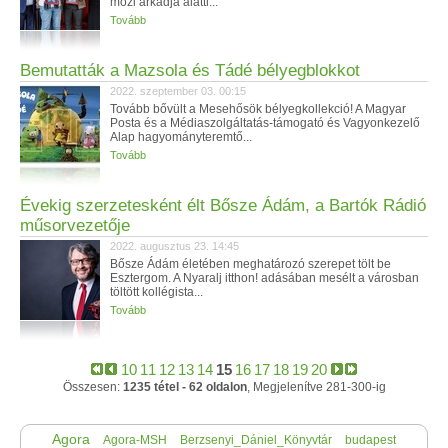
mozi árkádja alatti...
Tovább
Bemutatták a Mazsola és Tádé bélyegblokkot
2022. szeptember 03. 00:15
Tovább bővült a Mesehősök bélyegkollekció! A Magyar
Posta és a Médiaszolgáltatás-támogató és Vagyonkezelő
Alap hagyományteremtő...
Tovább
Évekig szerzetesként élt Bősze Ádám, a Bartók Rádió
műsorvezetője
2022. augusztus 23. 14:45
Bősze Ádám életében meghatározó szerepet tölt be
Esztergom. A Nyaralj itthon! adásában mesélt a városban
töltött kollégista...
Tovább
10
11
12
13
14
15
16
17
18
19
20
Összesen:
1235 tétel - 62 oldalon
, Megjelenítve 281-300-ig
Agora
Agora-MSH
Berzsenyi_Dániel_Könyvtár
budapest