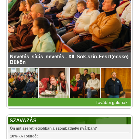
Nevetés, sírás, nevetés - XII. Sok-szín-Feszt(ecske)
Bükön
További galériák
SZAVAZÁS
Ön mit szeret legjobban a szombathelyi nyárban?
10%
- A Tófürdőt.