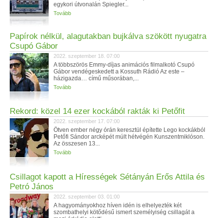
egykori útvonalán Spiegler...
Tovább
Papírok nélkül, alagutakban bujkálva szökött nyugatra
Csupó Gábor
2022. szeptember 18. 07:00
A többszörös Emmy-díjas animációs filmalkotó Csupó
Gábor vendégeskedett a Kossuth Rádió Az este –
házigazda… című műsorában,...
Tovább
Rekord: közel 14 ezer kockából rakták ki Petőfit
2022. szeptember 17. 07:00
Ötven ember négy órán keresztül építette Lego kockákból
Petőfi Sándor arcképét múlt hétvégén Kunszentmiklóson.
Az összesen 13...
Tovább
Csillagot kapott a Hírességek Sétányán Erős Attila és
Petró János
2022. szeptember 03. 01:00
A hagyományokhoz híven idén is elhelyezték két
szombathelyi kötődésű ismert személyiség csillagát a