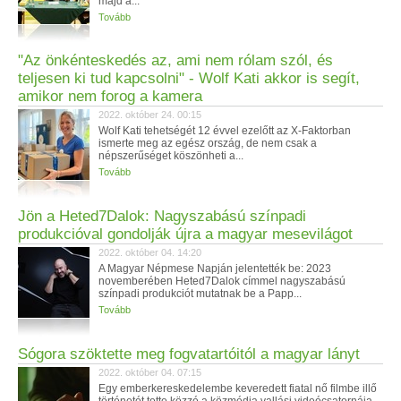
majd a...
Tovább
"Az önkénteskedés az, ami nem rólam szól, és
teljesen ki tud kapcsolni" - Wolf Kati akkor is segít,
amikor nem forog a kamera
2022. október 24. 00:15
Wolf Kati tehetségét 12 évvel ezelőtt az X-Faktorban
ismerte meg az egész ország, de nem csak a
népszerűséget köszönheti a...
Tovább
Jön a Heted7Dalok: Nagyszabású színpadi
produkcióval gondolják újra a magyar mesevilágot
2022. október 04. 14:20
A Magyar Népmese Napján jelentették be: 2023
novemberében Heted7Dalok címmel nagyszabású
színpadi produkciót mutatnak be a Papp...
Tovább
Sógora szöktette meg fogvatartóitól a magyar lányt
2022. október 04. 07:15
Egy emberkereskedelembe keveredett fiatal nő filmbe illő