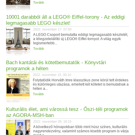
Tovább
10001 darabból áll a LEGO® Eiffel-torony - Az eddigi
legmagasabb LEGO készlet!
2022. november 17. 07:00
A LEGO Csoport bemutatta eddigi legmagasabb készletét,
a lélegzetelállító új LEGO® Eiffel-tornyot. A világ egyik
legismertebb...
Tovább
Bach kantátái és kötetbemutatók - Könyvtári
programok a héten
2022. november 15. 00:10
Folytatódik Horváth Imre klasszikus zene körül tett érdekes
és különleges utazása, emellett két kötetet is bemutatnak a
héten a...
Tovább
Kulturális élet, ami várossá tesz - Őszi-téli programok
az AGORA-MSH-ban
2022. november 09. 18:15
A következő hónapokban több mint húsz színes, kulturális
nagyrendezvény, valamint számos kisebb program is várja