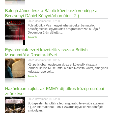
Balogh János lesz a Bájoló következő vendége a
Berzsenyi Dániel Könyvtárban (dec. 2.)
2022. december 01. 12:00
Folytatódik a Vas megyei tehetségeket bemutató,
beszélgetéssel egybekötött programsorozat, a Bájoló.
December 2-án délután...
Tovább
Egyiptomiak ezrei követelik vissza a British
Museumtól a Rosetta-követ
2022. december 01. 00:55
Két petícióban egyiptomiak ezrei követelik vissza a
londoni British Museumtól a híres Rosetta-követ, amelynek
kulcsszerepe volt...
Tovább
Hazánkban zajlott az EMMY díj titkos közép-európai
zsűrizése
2022. november 18. 13:00
Budapesten tartották a legrangosabb televíziós szakmai
díj, az International EMMY Awards egyik középdöntőjét,
amit olyan...