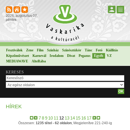
2026. augusztus 07.
péntek
Fesztiválok
Zene
Film
Színház
Színésztükör
Tánc
Fotó
Kiállítás
Képzőművészet
Karnevál
Irodalom
Divat
Pegazus
Egyéb
VZ
MEDIAWAVE
AlteRába
KERESÉS
HÍREK
7
8
9
10
11
12
13
14
15
16
17
Összesen:
1235 tétel - 62 oldalon
, Megjelenítve 221-240-ig