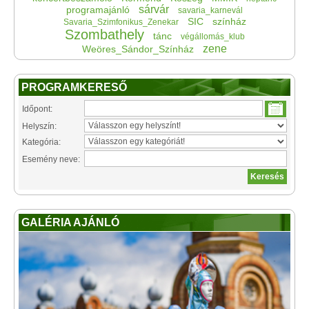
sárvár
programajánló
savaria_karnevál
SIC
színház
Savaria_Szimfonikus_Zenekar
Szombathely
tánc
végállomás_klub
zene
Weöres_Sándor_Színház
PROGRAMKERESŐ
Időpont:
Helyszín:
Kategória:
Esemény neve:
GALÉRIA AJÁNLÓ