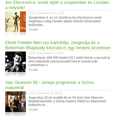
Ars Electronica: ismét eljött a szeptember és Linzben
a helyünk!
2023. szeptember 07. 13:30
Szeptember 6. és 10. között az Ars Electronica ismét
meghívja a világ minden tájáról érkező művészeket,
tudósokat,...
Tovább
Elkelt Freddie Mercury karkötője, zongorája és a
Bohemian Rhapsody kézirata is egy londoni árverésen
2023. szeptember 07. 11:00
Rekordáron, 698 500 fontért (317 millió forint), a becsült ár
alsó határának százszorosáért kelt el szerda este
Londonban a...
Tovább
Vasi Skanzen 50 - ünnepi programok a Szima-
malomnál
2023. augusztus 22. 15:30
Augusztus 20-án avatták fel az 50 éves Vasi Skanzen
felújított épületét, a Szima-malmot. Ebből az alkalomból
kulturális és...
Tovább