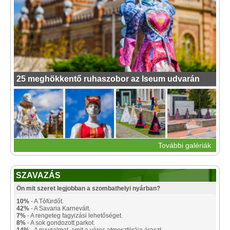
25 meghökkentő ruhaszobor az Iseum udvarán
További galériák
SZAVAZÁS
Ön mit szeret legjobban a szombathelyi nyárban?
10%
- A Tófürdőt.
42%
- A Savaria Karnevált.
7%
- A rengeteg fagyizási lehetőséget.
8%
- A sok gondozott parkot.