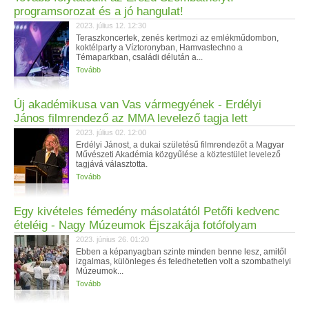
programsorozat és a jó hangulat!
2023. július 12. 12:30
Teraszkoncertek, zenés kertmozi az emlékműdombon,
koktélparty a Víztoronyban, Hamvastechno a
Témaparkban, családi délután a...
Tovább
Új akadémikusa van Vas vármegyének - Erdélyi
János filmrendező az MMA levelező tagja lett
2023. július 02. 12:00
Erdélyi Jánost, a dukai születésű filmrendezőt a Magyar
Művészeti Akadémia közgyűlése a köztestület levelező
tagjává választotta.
Tovább
Egy kivételes fémedény másolatától Petőfi kedvenc
ételéig - Nagy Múzeumok Éjszakája fotófolyam
2023. június 26. 01:20
Ebben a képanyagban szinte minden benne lesz, amitől
izgalmas, különleges és feledhetetlen volt a szombathelyi
Múzeumok...
Tovább