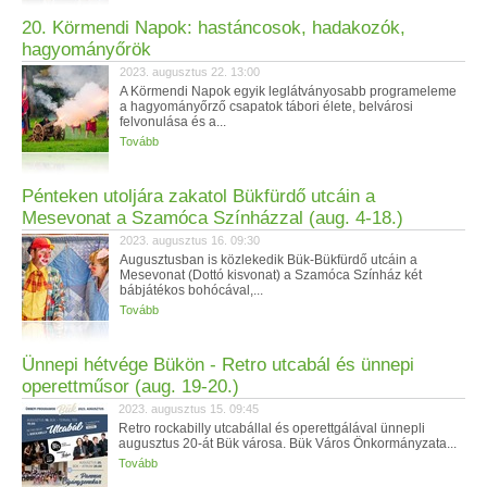
20. Körmendi Napok: hastáncosok, hadakozók,
hagyományőrök
2023. augusztus 22. 13:00
A Körmendi Napok egyik leglátványosabb programeleme
a hagyományőrző csapatok tábori élete, belvárosi
felvonulása és a...
Tovább
Pénteken utoljára zakatol Bükfürdő utcáin a
Mesevonat a Szamóca Színházzal (aug. 4-18.)
2023. augusztus 16. 09:30
Augusztusban is közlekedik Bük-Bükfürdő utcáin a
Mesevonat (Dottó kisvonat) a Szamóca Színház két
bábjátékos bohócával,...
Tovább
Ünnepi hétvége Bükön - Retro utcabál és ünnepi
operettműsor (aug. 19-20.)
2023. augusztus 15. 09:45
Retro rockabilly utcabállal és operettgálával ünnepli
augusztus 20-át Bük városa. Bük Város Önkormányzata...
Tovább