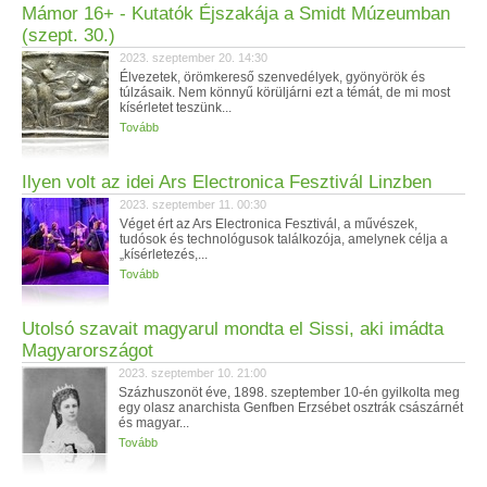
Mámor 16+ - Kutatók Éjszakája a Smidt Múzeumban
(szept. 30.)
2023. szeptember 20. 14:30
Élvezetek, örömkereső szenvedélyek, gyönyörök és
túlzásaik. Nem könnyű körüljárni ezt a témát, de mi most
kísérletet teszünk...
Tovább
Ilyen volt az idei Ars Electronica Fesztivál Linzben
2023. szeptember 11. 00:30
Véget ért az Ars Electronica Fesztivál, a művészek,
tudósok és technológusok találkozója, amelynek célja a
„kísérletezés,...
Tovább
Utolsó szavait magyarul mondta el Sissi, aki imádta
Magyarországot
2023. szeptember 10. 21:00
Százhuszonöt éve, 1898. szeptember 10-én gyilkolta meg
egy olasz anarchista Genfben Erzsébet osztrák császárnét
és magyar...
Tovább