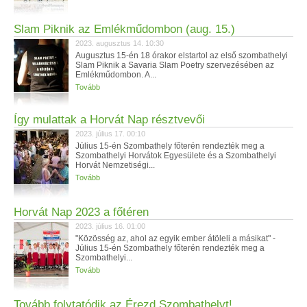
Slam Piknik az Emlékműdombon (aug. 15.)
2023. augusztus 14. 10:30
Augusztus 15-én 18 órakor elstartol az első szombathelyi
Slam Piknik a Savaria Slam Poetry szervezésében az
Emlékműdombon. A...
Tovább
Így mulattak a Horvát Nap résztvevői
2023. július 17. 00:10
Július 15-én Szombathely főterén rendezték meg a
Szombathelyi Horvátok Egyesülete és a Szombathelyi
Horvát Nemzetiségi...
Tovább
Horvát Nap 2023 a főtéren
2023. július 16. 01:00
"Közösség az, ahol az egyik ember átöleli a másikat" -
Július 15-én Szombathely főterén rendezték meg a
Szombathelyi...
Tovább
Tovább folytatódik az Érezd Szombathelyt!