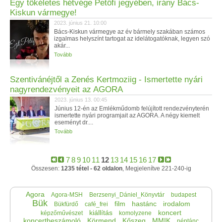
Egy tökéletes hétvége Petőfi jegyében, irány Bács-
Kiskun vármegye!
2023. június 21. 10:00
Bács-Kiskun vármegye az év bármely szakában számos
izgalmas helyszínt tartogat az idelátogatóknak, legyen szó
akár...
Tovább
Szentivánéjtől a Zenés Kertmoziig - Ismertette nyári
nagyrendezvényeit az AGORA
2023. június 13. 00:45
Június 12-én az Emlékműdomb felújított rendezvényterén
ismertette nyári programjait az AGORA. A négy kiemelt
eseményt dr....
Tovább
7
8
9
10
11
12
13
14
15
16
17
Összesen:
1235 tétel - 62 oldalon
, Megjelenítve 221-240-ig
Agora
Agora-MSH
Berzsenyi_Dániel_Könyvtár
budapest
Bük
film
hastánc
irodalom
Bükfürdő
café_frei
kiállítás
koncert
képzőművészet
komolyzene
koncertbeszámoló
Körmend
Kőszeg
MMIK
néptánc