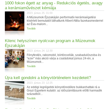
1000 fokon égett az anyag - Redukciós égetés, avagy
a kerámiaművészet kémiája
2023. június 25. 01:00
A Múzeumok Éjszakáján performatív kerámiaégetési
kísérleti bemutatót láthattunk Albert Attila fazekasmesterrel
az Éva-malom...
Tovább
Kilenc helyszínen nyolcvan program a Múzeumok
Éjszakáján
2023. június 24. 12:30
Fényfestés, rabomobil, börtöncellák, szabadulószoba és
"ezer" más akció várja a családokat június 24-én, a
Múzeumok...
Tovább
Újra kell gondolni a könyvtörténelem kezdeteit?
2023. június 23. 12:25
Az eddigi legrégebbi könyvtöredékre bukkanhattak rá a
Grazi Egyetem kutatói: az időszámításunk előtti harmadik
századból...
Tovább