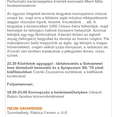
Performatív kerámiaégetési kísérleti bemutató Albert Attila
fazekasmesterrel
Az egyszer kiégetett kerámia tárgyakat transzparens mázzal
vonjuk be, majd erre a felületre saját művészi elképzeléseink
alapján rézoxidot fújunk, festünk, fröcskölünk ... stb. A
tárgyakat a kemencében 1000 Celsius-fokra felhevítjük, majd
kiemeljük és faforgács halmok közepére helyezzük. Azonnal
lefedjük egy-egy fémhordóval. A bezárt térben az éghető
anyag (faforgács) begyullad és elvonja az összes oxigént. Pár
másodpercen belül megszűnik az égés, így létrejön a magas
hőmérsékletű, oxigén nélküli izzási környezet, a redukciós tér.
A hordó zárt terében kialakulnak a jellegzetes fémes, rezes
színek.
22.30
Kísérletek agyaggal - tárlatvezetés a Schrammel
Imre életművét bemutató és a Symposion '69, '70 című
kiállításokban
Czenki Zsuzsanna esztétával, a kiállítások
kurátorával
Folyamatosan:
18.00-23.00 Korongozás a kerámiaműhelyben
Udvardi
Balázs fazekas közreműködésével
ISEUM SAVARIENSE
Szombathely, Rákóczi Ferenc u. 6-8.