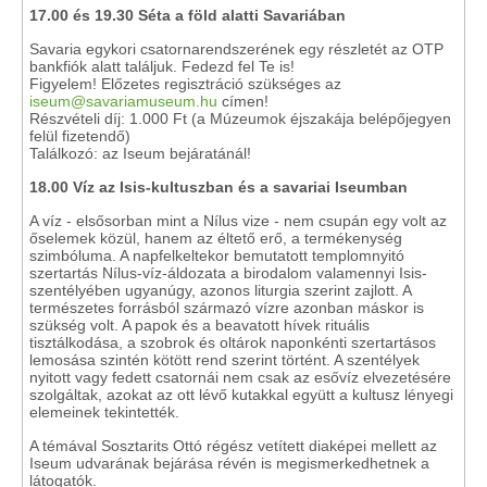
17.00 és 19.30
Séta a föld alatti Savariában
Savaria egykori csatornarendszerének egy részletét az OTP
bankfiók alatt találjuk. Fedezd fel Te is!
Figyelem! Előzetes regisztráció szükséges az
iseum@savariamuseum.hu
címen!
Részvételi díj: 1.000 Ft (a Múzeumok éjszakája belépőjegyen
felül fizetendő)
Találkozó: az Iseum bejáratánál!
18.00 Víz az Isis-kultuszban és a savariai Iseumban
A víz - elsősorban mint a Nílus vize - nem csupán egy volt az
őselemek közül, hanem az éltető erő, a termékenység
szimbóluma. A napfelkeltekor bemutatott templomnyitó
szertartás Nílus-víz-áldozata a birodalom valamennyi Isis-
szentélyében ugyanúgy, azonos liturgia szerint zajlott. A
természetes forrásból származó vízre azonban máskor is
szükség volt. A papok és a beavatott hívek rituális
tisztálkodása, a szobrok és oltárok naponkénti szertartásos
lemosása szintén kötött rend szerint történt. A szentélyek
nyitott vagy fedett csatornái nem csak az esővíz elvezetésére
szolgáltak, azokat az ott lévő kutakkal együtt a kultusz lényegi
elemeinek tekintették.
A témával Sosztarits Ottó régész vetített diaképei mellett az
Iseum udvarának bejárása révén is megismerkedhetnek a
látogatók.