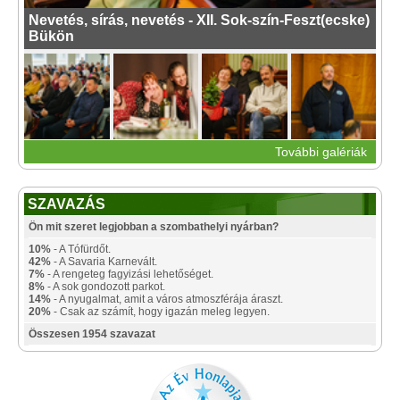
Nevetés, sírás, nevetés - XII. Sok-szín-Feszt(ecske)
Bükön
További galériák
SZAVAZÁS
Ön mit szeret legjobban a szombathelyi nyárban?
10%
- A Tófürdőt.
42%
- A Savaria Karnevált.
7%
- A rengeteg fagyizási lehetőséget.
8%
- A sok gondozott parkot.
14%
- A nyugalmat, amit a város atmoszférája áraszt.
20%
- Csak az számít, hogy igazán meleg legyen.
Összesen 1954 szavazat