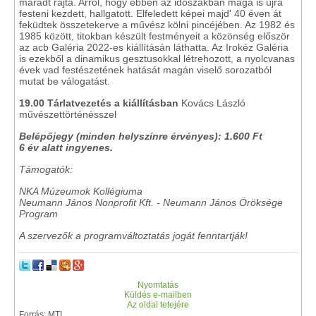
maradt rajta. Arról, hogy ebben az időszakban maga is újra
festeni kezdett, hallgatott. Elfeledett képei majd' 40 éven át
feküdtek összetekerve a művész kölni pincéjében. Az 1982 és
1985 között, titokban készült festményeit a közönség először
az acb Galéria 2022-es kiállításán láthatta. Az Irokéz Galéria
is ezekből a dinamikus gesztusokkal létrehozott, a nyolcvanas
évek vad festészetének hatását magán viselő sorozatból
mutat be válogatást.
19.00
Tárlatvezetés a kiállításban
Kovács László
művészettörténésszel
Belépőjegy (minden helyszínre érvényes): 1.600 Ft
6 év alatt ingyenes.
Támogatók:
NKA Múzeumok Kollégiuma
Neumann János Nonprofit Kft. - Neumann János Öröksége
Program
A szervezők a programváltoztatás jogát fenntartják!
Nyomtatás
Küldés e-mailben
Az oldal tetejére
Forrás: MTI