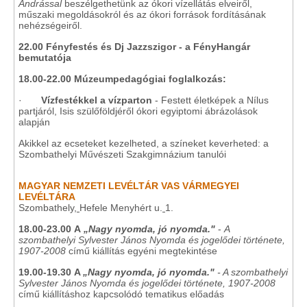
Andrással
beszélgethetünk az ókori vízellátás elveiről,
műszaki megoldásokról és az ókori források fordításának
nehézségeiről.
22.00 Fényfestés és Dj Jazzszigor
-
a FényHangár
bemutatója
18.00-22.00 Múzeumpedagógiai foglalkozás:
·
Vízfestékkel a vízparton
- Festett életképek a Nílus
partjáról, Isis szülőföldjéről ókori egyiptomi ábrázolások
alapján
Akikkel az ecseteket kezelheted, a színeket keverheted: a
Szombathelyi Művészeti Szakgimnázium tanulói
MAGYAR NEMZETI LEVÉLTÁR VAS VÁRMEGYEI
LEVÉLTÁRA
Szombathely,
Hefele Menyhért u.
1.
18.00-23.00
A
„Nagy nyomda, jó nyomda."
-
A
szombathelyi Sylvester János Nyomda és jogelődei története,
1907-2008
című kiállítás egyéni megtekintése
19.00-19.30
A
„Nagy nyomda, jó nyomda."
- A szombathelyi
Sylvester János Nyomda és jogelődei története, 1907-2008
című kiállításhoz kapcsolódó tematikus előadás