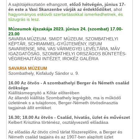
A sajtótájékoztatón elhangzott,
előző hétvégén, június 17-
én este a Vasi Skanzenbe várják az érdeklődőket
, ahol
hagyományos esküvői szertartásokkal ismerkedhetnek, és
tűzugrás is lesz
.
Múzeumok éjszakája 2023. június 24. (szombat) 17.00-
23.00
SAVARIA MÚZEUM, SMIDT MÚZEUM, SZOMBATHELYI
KÉPTÁR, SCHRAMMEL-GYŰJTEMÉNY, ISEUM
SAVARIENSE, MNL VAS VÁRMEGYEI LEVÉLTÁRA, MÁV
IGAZGATÓSÁG, SZOMBATHELYI ORSZÁGOS BÜNTETÉS-
VÉGREHAJTÁSI INTÉZET, IROKÉZ GALÉRIA
SAVARIA MÚZEUM
Szombathely, Kisfaludy Sándor u. 9.
16.00
Az ötvös - A szombathelyi Berger és Németh család
öröksége
Kiállításmegnyitó a Kőtár előterében
Az állandó kiállítás Szombathely legrégibb, ma is működő
üzletének s a tulajdonos, Berger-Németh ötvösdinasztia
tagjainak állít emléket.
16.30; 18.00 Az ötvös - Család, hivatás, üzlet és művészet
Kelbert Krisztina történész, osztályvezető előadása
Az előadás
Az ötvös
című tárlat főszereplőire, a Berger és
Németh család tagjaira és az 1907-ben alapított üzlet