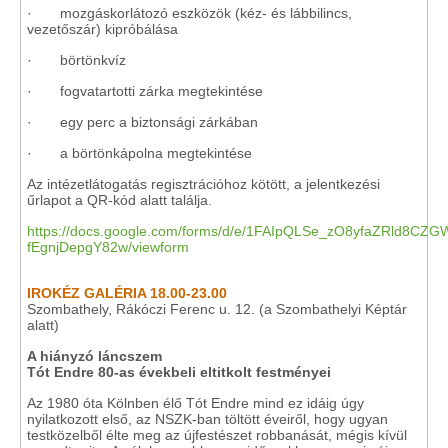
· mozgáskorlátozó eszközök (kéz- és lábbilincs,
vezetőszár) kipróbálása
· börtönkvíz
· fogvatartotti zárka megtekintése
· egy perc a biztonsági zárkában
· a börtönkápolna megtekintése
Az intézetlátogatás regisztrációhoz kötött, a jelentkezési
űrlapot a QR-kód alatt találja.
https://docs.google.com/forms/d/e/1FAIpQLSe_zO8yfaZRld8CZGW
fEgnjDepgY82w/viewform
IROKÉZ GALÉRIA 18.00-23.00
Szombathely, Rákóczi Ferenc u. 12. (a Szombathelyi Képtár
alatt)
A hiányzó láncszem
Tót Endre 80-as évekbeli eltitkolt festményei
Az 1980 óta Kölnben élő Tót Endre mind ez idáig úgy
nyilatkozott első, az NSZK-ban töltött éveiről, hogy ugyan
testközelből élte meg az újfestészet robbanását, mégis kívül