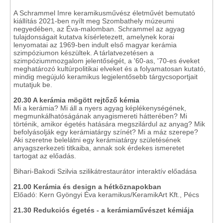
A Schrammel Imre keramikusművész életművét bemutató
kiállítás 2021-ben nyílt meg Szombathely múzeumi
negyedében, az Éva-malomban. Schrammel az agyag
tulajdonságait kutatva kísérletezett, amelynek korai
lenyomatai az 1969-ben indult első magyar kerámia
szimpóziumon készültek. A tárlatvezetésen a
szimpóziummozgalom jelentőségét, a '60-as, '70-es éveket
meghatározó kultúrpolitikai elveket és a folyamatosan kutató,
mindig megújuló keramikus legjelentősebb tárgycsoportjait
mutatjuk be.
20.30 A kerámia mögött rejtőző kémia
Mi a kerámia? Mi áll a nyers agyag képlékenységének,
megmunkálhatóságának anyagismereti hátterében? Mi
történik, amikor égetés hatására megszilárdul az anyag? Mik
befolyásolják egy kerámiatárgy színét? Mi a máz szerepe?
Aki szeretne belelátni egy kerámiatárgy születésének
anyagszerkezeti titkaiba, annak sok érdekes ismeretet
tartogat az előadás.
Bihari-Bakodi Szilvia szilikátrestaurátor interaktív előadása
21.00 Kerámia és design a hétköznapokban
Előadó:
Kern Gyöngyi Éva keramikus/KeramikArt Kft., Pécs
21.30
Redukciós égetés - a kerámiaművészet kémiája