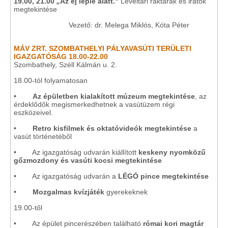
19.00, 21.00
„
Az éj leple alatt."
Levéltári raktárak és iratok
megtekintése
Vezető: dr. Melega Miklós, Kóta Péter
MÁV ZRT. SZOMBATHELYI PÁLYAVASÚTI TERÜLETI
IGAZGATÓSÁG 18.00-22.00
Szombathely, Széll Kálmán u. 2.
18.00-tól folyamatosan
•
Az épületben kialakított múzeum megtekintése
, az
érdeklődők megismerkedhetnek a vasútüzem régi
eszközeivel.
•
Retro kisfilmek és oktatóvideók megtekintése
a
vasút történetéből
• Az igazgatóság udvarán kiállított
keskeny nyomközű
gőzmozdony és vasúti kocsi megtekintése
• Az igazgatóság udvarán a
LÉGÓ pince megtekintése
•
Mozgalmas kvízjáték
gyerekeknek
19.00-től
• Az épület pincerészében található
római kori magtár