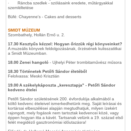
· Ráncba szedlek - szólásaink eredete, műtárgyakkal
szemléltetése
Büfé: Chayenne's - Cakes and desserts
SMIDT MÚZEUM
Szombathely, Hollán Ernő u. 2.
17.30 Kesztyűs kézzel: Hogyan őrizzük régi könyveinket?
A muzeális könyvek feldolgozásának, őrzésének kulisszatitkai
a Smidt Múzeumban.
18.00
Zenei hangoló
- Ujhelyi Péter trombitaművész műsora
18.30 Történetek Petőfi Sándor életéből
Felolvassa: Meskó Krisztián
19.00 A székelykáposzta „keresztapja" - Petőfi Sándor
kedvenc ételei
Petőfi Sándor születésének 200. évfordulója alkalmából a
költő kedvenc ételeivel ismerkedhetünk meg. Saját leírásai és
kortársai elbeszélései alapján megtudhatjuk, milyen ízekért
rajongott, mely fogások nem tartoztak kedvencei közé, vagy
éppen hogyan itta a kávét. Tartsanak velünk a 19. század első
felét megidéző gasztronómiai időutazásra!