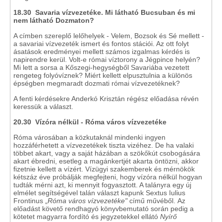
18.30 Savaria vízvezetéke. Mi látható Bucsuban és mi
nem látható Dozmaton?
A címben szereplő lelőhelyek - Velem, Bozsok és Sé mellett -
a savariai vízvezeték ismert és fontos stációi. Az ott folyt
ásatások eredményei mellett számos izgalmas kérdés is
napirendre kerül. Volt-e római víztorony a Jégpince helyén?
Mi lett a sorsa a Kőszegi-hegységből Savariába vezetett
rengeteg folyóvíznek? Miért kellett elpusztulnia a különös
épségben megmaradt dozmati római vízvezetéknek?
A fenti kérdésekre Anderkó Krisztán régész előadása révén
keressük a választ.
20.30 Vízóra nélkül - Róma város vízvezetéke
Róma városában a közkutaknál mindenki ingyen
hozzáférhetett a vízvezetékek tiszta vizéhez. De ha valaki
többet akart, vagy a saját házában a szökőkút csobogására
akart ébredni, esetleg a magánkertjét akarta öntözni, akkor
fizetnie kellett a vízért. Vízügyi szakemberek és mérnökök
kétszáz éve próbálják megfejteni, hogy vízóra nélkül hogyan
tudták mérni azt, ki mennyit fogyasztott. A talányra egy új
elmélet segítségével talán választ kapunk Sextus Iulius
Frontinus „
Róma város vízvezetéke"
című művéből. Az
előadást követő rendhagyó könyvbemutató során pedig a
kötetet magyarra fordító és jegyzetekkel ellátó
Nyírő