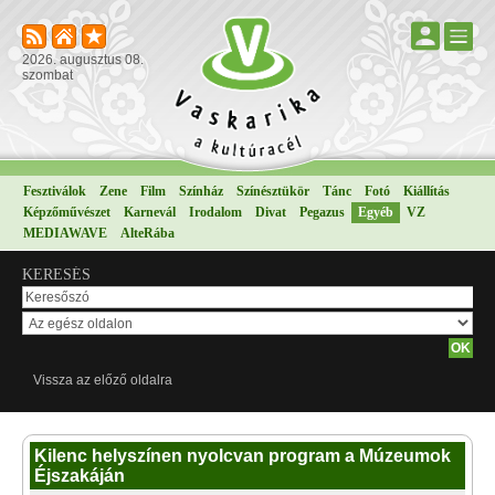
2026. augusztus 08.
szombat
Fesztiválok
Zene
Film
Színház
Színésztükör
Tánc
Fotó
Kiállítás
Képzőművészet
Karnevál
Irodalom
Divat
Pegazus
Egyéb
VZ
MEDIAWAVE
AlteRába
KERESÉS
Vissza az előző oldalra
Kilenc helyszínen nyolcvan program a Múzeumok
Éjszakáján