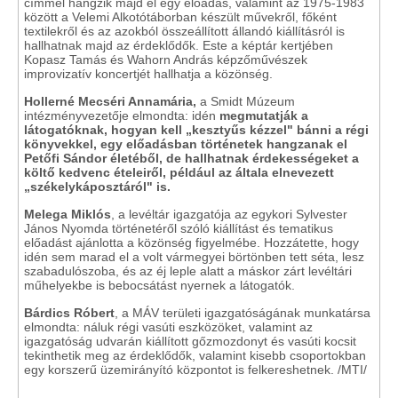
címmel hangzik majd el egy előadás, valamint az 1975-1983
között a Velemi Alkotótáborban készült művekről, főként
textilekről és az azokból összeállított állandó kiállításról is
hallhatnak majd az érdeklődők. Este a képtár kertjében
Kopasz Tamás és Wahorn András képzőművészek
improvizatív koncertjét hallhatja a közönség.
Hollerné Mecséri Annamária,
a Smidt Múzeum
intézményvezetője elmondta: idén
megmutatják a
látogatóknak, hogyan kell „kesztyűs kézzel" bánni a régi
könyvekkel, egy előadásban történetek hangzanak el
Petőfi Sándor életéből, de hallhatnak érdekességeket a
költő kedvenc ételeiről, például az általa elnevezett
„székelykáposztáról" is.
Melega Miklós
, a levéltár igazgatója az egykori Sylvester
János Nyomda történetéről szóló kiállítást és tematikus
előadást ajánlotta a közönség figyelmébe. Hozzátette, hogy
idén sem marad el a volt vármegyei börtönben tett séta, lesz
szabadulószoba, és az éj leple alatt a máskor zárt levéltári
műhelyekbe is bebocsátást nyernek a látogatók.
Bárdics Róbert
, a MÁV területi igazgatóságának munkatársa
elmondta: náluk régi vasúti eszközöket, valamint az
igazgatóság udvarán kiállított gőzmozdonyt és vasúti kocsit
tekinthetik meg az érdeklődők, valamint kisebb csoportokban
egy korszerű üzemirányító központot is felkereshetnek. /MTI/