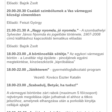
Előadó: Bajzik Zsolt
20.00-20.30
Családi szimbólumok a Vas vármegyei
községi címerekben
Előadó: Feiszt György
21.00-21.30
A
„Nagy nyomda, jó nyomda."
- A szombathelyi
Sylvester János Nyomda és jogelődei története, 1907-2008
című kiállításhoz kapcsolódó tematikus előadás
Előadó: Bajzik Zsolt
18.00-23.00
„
A börtöncellák sötétje."
Az egykori vármegyei
börtön - a Levéltár régi épülete - pin­cé­jé­nek egyéni
megtekintése, kín­zó­esz­kö­zök „kipróbálása"
18.00-22.00
„
Játékterem"
- gyermekfoglalkoztató program
Vezető: Kovács Eszter Katalin
18.00-23.00
„
Szabadulj, Betyár, ha tudsz!"
A vármegyei börtönbe zárt rabok (maximum 5 fő/csoport)
rejtvények megoldása útján juthatnak el ahhoz a titkos
jelszóhoz, amelynek elhangzása után a porkoláb kinyitja
cellájuk ajtaját