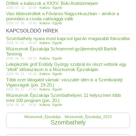
Dőltek a kalászok a XXXV. Büki Aratóünnepen
2026. 07. 13. - 02:00 -
Kultúra
/
Egyéb
Vasi látássérültek a Fővárosi Nagycirkuszban – amikor a
porondon a csoda valósággá válik
2026. 07. 08. - 13:40 -
Kultúra
/
Egyéb
KAPCSOLÓDÓ HÍREK
Szombathely nyara most kapcsol igazán magasabb fokozatba
2026. 07. 01. - 16:00 -
Kultúra
/
Egyéb
Múzeumok Éjszakája Schrammel-gyűjteménytől Bartók
Teremig
2026. 06. 22. - 00:20 -
Kultúra
/
Egyéb
Leleplezték gróf Erdődy György szobrát és részt vettünk egy
"eltolt" időutazáson is a Múzeumok Éjszakáján
2026. 06. 21. - 15:15 -
Kultúra
/
Egyéb
Több ezer látogatót várnak: visszatér idén is a Szentivánéji
Vigasságok (jún. 19-20.)
2026. 06. 17. - 17:00 -
Kultúra
/
Egyéb
Múzeumok Éjszakája Szombathelyen: 11 helyszínen több
mint 100 program (jún. 20.)
2026. 06. 16. - 14:00 -
Kultúra
/
Egyéb
Múzeumok_Éjszakája
Múzeumok_Éjszakája_2023
Szombathely