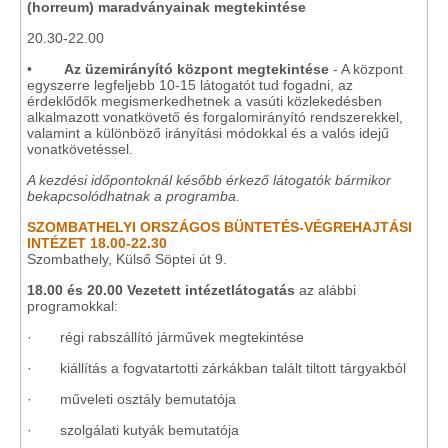
(horreum) maradványainak megtekintése
20.30-22.00
•
Az üzemirányító központ megtekintése
- A központ
egyszerre legfeljebb 10-15 látogatót tud fogadni, az
érdeklődők megismerkedhetnek a vasúti közlekedésben
alkalmazott vonatkövető és forgalomirányító rendszerekkel,
valamint a különböző irányítási módokkal és a valós idejű
vonatkövetéssel.
A kezdési időpontoknál később érkező látogatók bármikor
bekapcsolódhatnak a programba.
SZOMBATHELYI ORSZÁGOS BÜNTETÉS-VÉGREHAJTÁSI
INTÉZET 18.00-22.30
Szombathely, Külső Söptei út 9.
18.00 és 20.00
Vezetett intézetlátogatás
az alábbi
programokkal:
· régi rabszállító járművek megtekintése
· kiállítás a fogvatartotti zárkákban talált tiltott tárgyakból
· műveleti osztály bemutatója
· szolgálati kutyák bemutatója