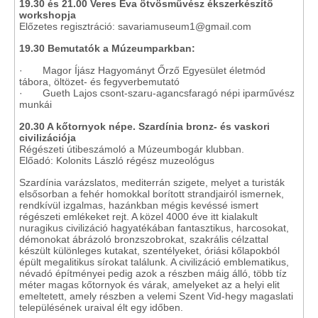
19.30 és 21.00 Veres Éva ötvösművész ékszerkészítő
workshopja
Előzetes regisztráció: savariamuseum1@gmail.com
19.30 Bemutatók a Múzeumparkban:
· Magor Íjász Hagyományt Őrző Egyesület életmód
tábora, öltözet- és fegyverbemutató
· Gueth Lajos csont-szaru-agancsfaragó népi iparművész
munkái
20.30 A kőtornyok népe. Szardínia bronz- és vaskori
civilizációja
Régészeti útibeszámoló a Múzeumbogár klubban.
Előadó: Kolonits László régész muzeológus
Szardínia varázslatos, mediterrán szigete, melyet a turisták
elsősorban a fehér homokkal borított strandjairól ismernek,
rendkívül izgalmas, hazánkban mégis kevéssé ismert
régészeti emlékeket rejt. A közel 4000 éve itt kialakult
nuragikus civilizáció hagyatékában fantasztikus, harcosokat,
démonokat ábrázoló bronzszobrokat, szakrális célzattal
készült különleges kutakat, szentélyeket, óriási kőlapokból
épült megalitikus sírokat találunk. A civilizáció emblematikus,
névadó építményei pedig azok a részben máig álló, több tíz
méter magas kőtornyok és várak, amelyeket az a helyi elit
emeltetett, amely részben a velemi Szent Vid-hegy magaslati
településének uraival élt egy időben.