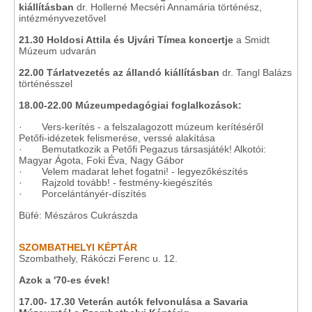
kiállításban
dr. Hollerné Mecséri Annamária történész,
intézményvezetővel
21.30 Holdosi Attila és Ujvári Tímea koncertje
a Smidt
Múzeum udvarán
22.00 Tárlatvezetés az állandó kiállításban
dr. Tangl Balázs
történésszel
18.00-22.00 Múzeumpedagógiai foglalkozások:
· Vers-kerítés - a felszalagozott múzeum kerítéséről
Petőfi-idézetek felismerése, verssé alakítása
· Bemutatkozik a Petőfi Pegazus társasjáték! Alkotói:
Magyar Ágota, Foki Éva, Nagy Gábor
· Velem madarat lehet fogatni! - legyezőkészítés
· Rajzold tovább! - festmény-kiegészítés
· Porcelántányér-díszítés
Büfé: Mészáros Cukrászda
SZOMBATHELYI KÉPTÁR
Szombathely, Rákóczi Ferenc u. 12.
Azok a '70-es évek!
17.00- 17.30 Veterán autók felvonulása a Savaria