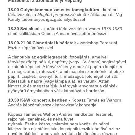
Múzeumtól a Szombathelyi Képtárig
18.00 Gulyáskommunizmus és tömegkultúra
- kurátori
tárlatvezetés a
Megtört progresszió
című kiállításban dr. Vig
Károly tudományos igazgatóhelyettessel
18.30 Szálakkal -
kurátori tárlatvezetés a
Velem 1975-1983
című kiállításban Cebula Anna művészettörténésszel
18.00-21.00
Cianotípiai kísérletek -
workshop Poroszlai
Eszter képzőművésszel
A cianotípia az egyik legrégebbi fotóeljárás, amellyel
fényképezőgép nélkül, napfény (vagy UV-lámpa) segítségével
alkotunk képeket. A fényérzékeny emulziót papírra kenjük, s
ha megszáradt, rátesszük, amit másolni szeretnénk: áttetsző
papírt, csipkét, növényt, tüllt, madzagot, fotónegatívot stb.
Kitesszük a napra (vagy lámpa alá), és várunk. Aztán
kimossuk és megszárítjuk. A tárgyak lenyomata a ciánkék
gyönyörű árnyalataiban válik láthatóvá a hordozón.
19.30 K&W koncert a kertben -
Kopasz Tamás és Wahorn
András képzőművészek improvizatív koncertje
Kopasz Tamás és Wahorn András mindketten festenek,
rajzolnak, zenélnek, és néha füvet
nyírnak. Ezek a közös, valamint nem közös, és néhol
kifejezetten ellentétes tulajdonságaik teszik lehetővé azt az
együttműködést, amelynek ezúttal a közönség is részese