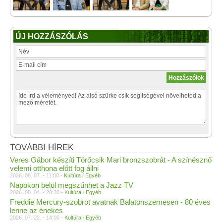
ÚJ HOZZÁSZÓLÁS
TOVÁBBI HÍREK
Veres Gábor készíti Törőcsik Mari bronzszobrát - A színésznő
velemi otthona előtt fog állni
2026. 08. 07. - 11:00 -
Kultúra
/
Egyéb
Napokon belül megszűnhet a Jazz TV
2026. 08. 04. - 20:30 -
Kultúra
/
Egyéb
Freddie Mercury-szobrot avatnak Balatonszemesen - 80 éves
lenne az énekes
2026. 07. 22. - 14:00 -
Kultúra
/
Egyéb