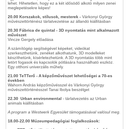
lehet. Hihetetlen, hogy ez a két idősödő alkotó milyen zenei
meglepetésekre képes!
20.00 Korszakok, stílusok, mesterek -
Várkonyi György
művészettörténész tárlatvezetése az állandó kiállításban
20.30
Fábrica de quintal - 3D nyomtatás mint alkalmazott
művészet
Vincze Gergely előadása
A számítógép segítségével képeket, videókat
szerkeszthetünk, zenéket alkothatunk, 3D modelleket
készíthetünk, kísérletezhetünk. A 3D nyomtatás több mint
letört fogasok és kapcsolók pótlására használható eszköz.
Egy otthoni univerzális műhely.
21.00 TeTTerő - A képzőművészet lehetőségei a 70-es
években
Wahorn András képzőművésszel és Várkonyi György
művészettörténésszel Tanai Ibolya beszélget
22.30 Urban environmental
- tárlatvezetés az Urban
animals kiállításban
A program a Westwerk Egyesület támogatásával valósul meg.
18.00-22.00 Múzeumpedagógiai foglalkozások: