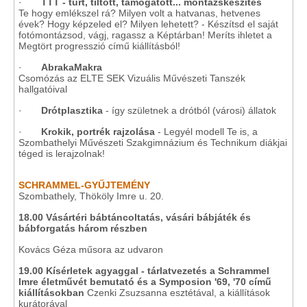
·
TTT - tűrt, tiltott, támogatott... montázskészítés
Te hogy emlékszel rá? Milyen volt a hatvanas, hetvenes
évek? Hogy képzeled el? Milyen lehetett? - Készítsd el saját
fotómontázsod, vágj, ragassz a Képtárban! Meríts ihletet a
Megtört progresszió című kiállításból!
·
AbrakaMakra
Csomózás az ELTE SEK Vizuális Művészeti Tanszék
hallgatóival
·
Drótplasztika
- így születnek a drótból (városi) állatok
·
Krokik, portrék rajzolása
- Legyél modell Te is, a
Szombathelyi Művészeti Szakgimnázium és Technikum diákjai
téged is lerajzolnak!
SCHRAMMEL-GYŰJTEMÉNY
Szombathely, Thököly Imre u. 20.
18.00 Vásártéri bábtáncoltatás, vásári bábjáték és
bábforgatás három részben
Kovács Géza műsora az udvaron
19.00
Kísérletek agyaggal - tárlatvezetés a Schrammel
Imre életművét bemutató és a Symposion '69, '70 című
kiállításokban
Czenki Zsuzsanna esztétával, a kiállítások
kurátorával