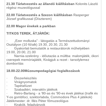
21.30 Tárlatvezetés az állandó kiállításban
Kolonits László
régész muzeológussal
22.00 Tárlatvezetés a Szezon kiállításban
Rasperger
József grafikussal (Díszterem)
22.00 Magor énekek a parkban
TITKOS TEREK, ÁTJÁRÓK:
· „Ezer molluska" - látogatás a Természettudományi
Osztályon (10 fő/alk) 19.30, 20.30, 21.30
· Gyakorlati bemutatók a restaurátorok műhelyében
19.00, 20.00, 21.00
· Narnia-szekrény - időutazás a múltba: malomjáték, ókori
cserepek memóriajáték, Kivágjuk a rezet - tarsolylemez
domborítás
18.00-22.00Múzeumpedagógiai foglalkozások
· Ékszerkészítés
· Virágnyomatok
· Tapétafüzet
· Szabadtéri, interaktív játékok
· Retro-Barlang - a '80-as és '90-es évek játékai (trafik és
Y-os gombfoci, szektorlabda, Commodore Plus 4 játékok)
Játékmester: dr. Illés Péter főmuzeológus
· Kirakók, feladványok