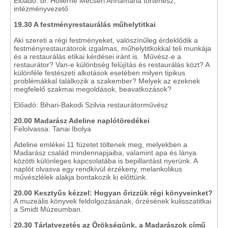
Előadó: dr. Hollerné Mecséri Annamária történész,
intézményvezető
19.30 A festményrestaurálás műhelytitkai
Aki szereti a régi festményeket, valószínűleg érdeklődik a
festményrestaurátorok izgalmas, műhelytitkokkal teli munkája
és a restaurálás etikai kérdései iránt is. Művész-e a
restaurátor? Van-e különbség felújítás és restaurálás közt? A
különféle festészeti alkotások esetében milyen tipikus
problémákkal találkozik a szakember? Melyek az ezeknek
megfelelő szakmai megoldások, beavatkozások?
Előadó: Bihari-Bakodi Szilvia restaurátorművész
20.00 Madarász Adeline naplótöredékei
Felolvassa: Tanai Ibolya
Adeline emlékei 11 füzetet töltenek meg, melyekben a
Madarász család mindennapjaiba, valamint apa és lánya
közötti különleges kapcsolatába is bepillantást nyerünk. A
naplót olvasva egy rendkívül érzékeny, melankolikus
művészlélek alakja bontakozik ki előttünk.
20.00 Kesztyűs kézzel: Hogyan őrizzük régi könyveinket?
A muzeális könyvek feldolgozásának, őrzésének kulisszatitkai
a Smidt Múzeumban.
20.30 Tárlatvezetés az Örökségünk, a Madarászok című