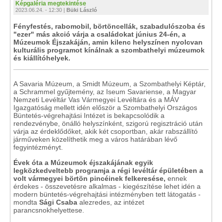
Képgaléria megtekintése
2023.06.24. - 12:30 |
Büki László
Fényfestés, rabomobil, börtöncellák, szabadulószoba és
"ezer" más akció várja a családokat június 24-én, a
Múzeumok Éjszakáján, amin kilenc helyszínen nyolcvan
kulturális programot kínálnak a szombathelyi múzeumok
és kiállítóhelyek.
A Savaria Múzeum, a Smidt Múzeum, a Szombathelyi Képtár,
a Schrammel gyűjtemény, az Iseum Savariense, a Magyar
Nemzeti Levéltár Vas Vármegyei Levéltára és a MÁV
Igazgatóság mellett idén először a Szombathelyi Országos
Büntetés-végrehajtási Intézet is bekapcsolódik a
rendezvénybe, önálló helyszínként, szigorú regisztráció után
várja az érdeklődőket, akik két csoportban, akár rabszállító
járműveken közelíthetik meg a város határában lévő
fegyintézményt.
Évek óta a Múzeumok éjszakájának egyik
legközkedveltebb programja a régi levéltár épületében a
volt vármegyei börtön pincéinek felkeresése,
ennek
érdekes - összevetésre alkalmas - kiegészítése lehet idén a
modern büntetés-végrehajtási intézményben tett látogatás -
mondta
Sági Csaba
alezredes, az intézet
parancsnokhelyettese.