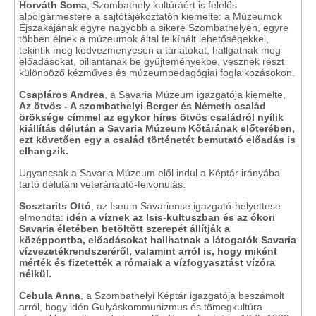
Horváth Soma
, Szombathely kultúráért is felelős
alpolgármestere a sajtótájékoztatón kiemelte: a Múzeumok
Éjszakájának egyre nagyobb a sikere Szombathelyen, egyre
többen élnek a múzeumok által felkínált lehetőségekkel,
tekintik meg kedvezményesen a tárlatokat, hallgatnak meg
előadásokat, pillantanak be gyűjteményekbe, vesznek részt
különböző kézműves és múzeumpedagógiai foglalkozásokon.
Csapláros Andrea
, a Savaria Múzeum igazgatója kiemelte,
Az ötvös - A szombathelyi Berger és Németh család
öröksége címmel az egykor híres ötvös családról nyílik
kiállítás délután a Savaria Múzeum Kőtárának előterében,
ezt követően egy a család történetét bemutató előadás is
elhangzik.
Ugyancsak a Savaria Múzeum elől indul a Képtár irányába
tartó délutáni veteránautó-felvonulás.
Sosztarits Ottó
, az Iseum Savariense igazgató-helyettese
elmondta:
idén a víznek az Isis-kultuszban és az ókori
Savaria életében betöltött szerepét állítják a
középpontba, előadásokat hallhatnak a látogatók Savaria
vízvezetékrendszeréről, valamint arról is, hogy miként
mérték és fizetették a rómaiak a vízfogyasztást vízóra
nélkül.
Cebula Anna
, a Szombathelyi Képtár igazgatója beszámolt
arról, hogy idén Gulyáskommunizmus és tömegkultúra