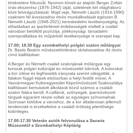
történetére fókuszál. Nyomon követi az alapító Berger Zoltán
órás-ékszerész (1876-1942) útját, üzletének két világháború
közti felvirágoztatását. Majd veje, Németh László (1914-1990)
csaknem fél évszázadnyi ötvös munkálkodását egészen B.
Németh László (1948-2021) kereskedelmi tevékenységéig. Az
előadásban az ipartörténeti érdekességek mellett a család
városban betöltött pozíciója, jótékonysági, társadalmi
szerepvállalása és műpártoló tevékenysége is szerepet kap.
17.00; 18.30 Egy szombathelyi polgári szalon műtárgyai
Dr. Basits Beatrix művészettörténész tárlatvezetése
Az ötvös
című kiállításban
A Berger és Németh család szalonjának műtárgyai egy
korszak polgári kultúráját és művészetét tükrözik. A bútorokat
a kor ízlése és legfrissebb irányzata szerint válogatták, a
falakon függő képek elsősorban a helyi festők művei. A
Vasvármegyei Kultúregyesület Képzőművészeti Szakosztálya
kiállításain bemutatott alkotások közül számos a családi
szalon falára került. A csillárok, szőnyegek, iparművészeti
tárgyak egyaránt részei voltak az egységes színvonalnak.
Szorosan kötődve a városhoz, de a kor általánosan jellemző
tendenciáit is érzékeltetve a családi örökség jelentősége
különleges.
17.00-17.30 Veterán autók felvonulása a Savaria
Múzeumtól a Szombathelyi Képtárig