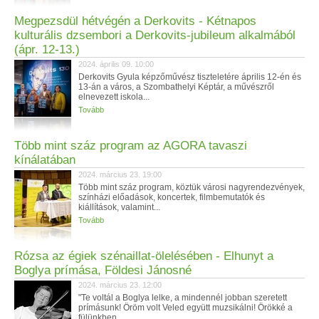
Megpezsdül hétvégén a Derkovits - Kétnapos
kulturális dzsembori a Derkovits-jubileum alkalmából
(ápr. 12-13.)
2024. április 09. 10:00
Derkovits Gyula képzőművész tiszteletére április 12-én és
13-án a város, a Szombathelyi Képtár, a művészről
elnevezett iskola...
Tovább
Több mint száz program az AGORA tavaszi
kínálatában
2024. március 23. 19:00
Több mint száz program, köztük városi nagyrendezvények,
színházi előadások, koncertek, filmbemutatók és
kiállítások, valamint...
Tovább
Rózsa az égiek szénaillat-ölelésében - Elhunyt a
Boglya prímása, Földesi Jánosné
2024. március 23. 12:00
"Te voltál a Boglya lelke, a mindennél jobban szeretett
prímásunk! Öröm volt Veled együtt muzsikálni! Örökké a
fülünkben...