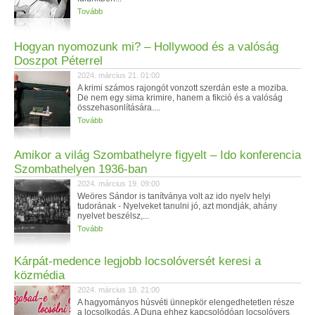
Tovább
Hogyan nyomozunk mi? – Hollywood és a valóság
Doszpot Péterrel
2024. március 21. 01:00
A krimi számos rajongót vonzott szerdán este a moziba.
De nem egy sima krimire, hanem a fikció és a valóság
összehasonlítására....
Tovább
Amikor a világ Szombathelyre figyelt – Ido konferencia
Szombathelyen 1936-ban
2024. március 19. 09:00
Weöres Sándor is tanítványa volt az ido nyelv helyi
tudorának - Nyelveket tanulni jó, azt mondják, ahány
nyelvet beszélsz,...
Tovább
Kárpát-medence legjobb locsolóversét keresi a
közmédia
2024. március 18. 21:00
A hagyományos húsvéti ünnepkör elengedhetetlen része
a locsolkodás. A Duna ehhez kapcsolódóan locsolóvers