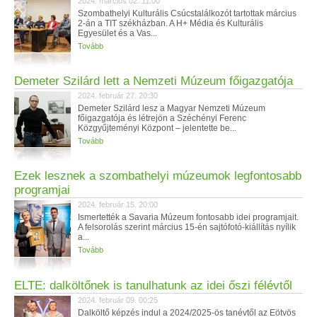
2024. március 02. 11:00
Szombathelyi Kulturális Csúcstalálkozót tartottak március
2-án a TIT székházban. A H+ Média és Kulturális
Egyesület és a Vas...
Tovább
Demeter Szilárd lett a Nemzeti Múzeum főigazgatója
2024. február 27. 20:30
Demeter Szilárd lesz a Magyar Nemzeti Múzeum
főigazgatója és létrejön a Széchényi Ferenc
Közgyűjteményi Központ – jelentette be...
Tovább
Ezek lesznek a szombathelyi múzeumok legfontosabb
programjai
2024. február 15. 20:00
Ismertették a Savaria Múzeum fontosabb idei programjait.
A felsorolás szerint március 15-én sajtófotó-kiállítás nyílik
a...
Tovább
ELTE: dalköltőnek is tanulhatunk az idei őszi félévtől
2024. február 09. 00:25
Dalköltő képzés indul a 2024/2025-ös tanévtől az Eötvös