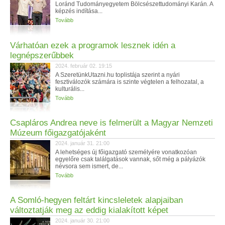
Loránd Tudományegyetem Bölcsészettudományi Karán. A
képzés indítása...
Tovább
Várhatóan ezek a programok lesznek idén a
legnépszerűbbek
2024. február 02. 19:15
A SzeretünkUtazni.hu toplistája szerint a nyári
fesztiválozók számára is szinte végtelen a felhozatal, a
kulturális...
Tovább
Csapláros Andrea neve is felmerült a Magyar Nemzeti
Múzeum főigazgatójaként
2024. január 31. 21:00
A lehetséges új főigazgató személyére vonatkozóan
egyelőre csak találgatások vannak, sőt még a pályázók
névsora sem ismert, de...
Tovább
A Somló-hegyen feltárt kincsleletek alapjaiban
változtatják meg az eddig kialakított képet
2024. január 30. 21:00