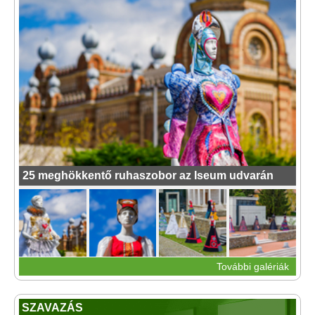
25 meghökkentő ruhaszobor az Iseum udvarán
További galériák
SZAVAZÁS