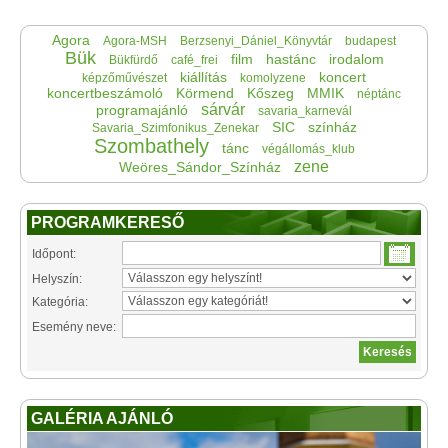
Agora
Agora-MSH
Berzsenyi_Dániel_Könyvtár
budapest
Bük
film
hastánc
irodalom
Bükfürdő
café_frei
kiállítás
koncert
képzőművészet
komolyzene
koncertbeszámoló
Körmend
Kőszeg
MMIK
néptánc
sárvár
programajánló
savaria_karnevál
SIC
színház
Savaria_Szimfonikus_Zenekar
Szombathely
tánc
végállomás_klub
zene
Weöres_Sándor_Színház
PROGRAMKERESŐ
Időpont:
Helyszín:
Kategória:
Esemény neve:
GALÉRIA AJÁNLÓ