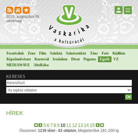
2026. augusztus 09.
vasárnap
Fesztiválok
Zene
Film
Színház
Színésztükör
Tánc
Fotó
Kiállítás
Képzőművészet
Karnevál
Irodalom
Divat
Pegazus
Egyéb
VZ
MEDIAWAVE
AlteRába
KERESÉS
HÍREK
5
6
7
8
9
10
11
12
13
14
15
Összesen:
1236 tétel - 62 oldalon
, Megjelenítve 181-200-ig