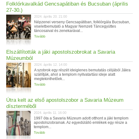
Folklórkavalkád Gencsapátiban és Bucsuban (április
27-30.)
2024. április 20. 21:00
Népzenei verseny Gencsapátiban, folklórgála Bucsuban,
viseletbemutató a Magyar Nemzeti Táncegyüttes
táncosaival és zenekarával...
Tovább
Elszállították a jáki apostolszobrokat a Savaria
Múzeumból
2024. április 12. 14:00
A szobrok egy részét ideiglenes bemutatás céljából Jákra
szállítják, ahol a templom nyitvatartási ideje alatt
megtekinthetőek...
Tovább
Útra kelt az első apostolszobor a Savaria Múzeum
díszterméből
2024. április 11. 16:00
1997 óta a Savaria Múzeum adott otthont a jáki templom
apostolszobrainak. Az egyedülálló emlékek egy része a
templom...
Tovább