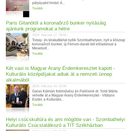
pályázatot hirdet. A...
Tovább
Paris Gitanótól a koronaőrző bunker nyitásáig
ajánlunk programokat a hétre
2024. március 17. 19:00
Torjay- és kirakattárlat nyílik Szombathelyen, nyit a kőszegi
koronaőrző bunker, új Ferrum-darab két előadással a
Mesebolt...
Tovább
Két vasi is Magyar Arany Érdemkeresztet kapott -
Kulturális középdíjakat adtak át a nemzeti ünnep
alkalmából
2024. március 14. 22:00
Garas Kálmán fotóművész és Pallósiné dr. Toldi Márta
vehette át a Magyar Arany Érdemkeresztet - Vitályos
Eszter, a Kulturális...
Tovább
Helyi csúcskultúra és ami mögötte van - Szombathelyi
Kulturális Csúcstalálkozó a TIT Székházban