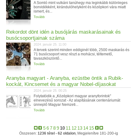
A Somló mint vulkáni tanúhegy ma leginkább különleges
borvidékként, kirándulóhelyként és középkori vára miatt
ismert, és...
Tovább
Rekordot dönt idén a busójárás maskarásainak és
busócsoportjainak száma
2024. január 25. 11:00
A tervek szerint minden eddiginél több, 2500 maskarás és
71 busócsoport vesz részt a mohácsi, téltemető,
tavaszköszöntő...
Tovább
Aranyba magyart - Aranyba, ezüstbe öntik a Rubik-
kockát, Kincsemet és a magyar Nobel-díjasokat
2024. január 25. 00:25
Folytatódik a „Középkori magyar aranyforintok"
elnevezésű sorozat - Az alapításának centenáriumát
ünneplő Magyar Nemzeti...
Tovább
5
6
7
8
9
10
11
12
13
14
15
Összesen:
1236 tétel - 62 oldalon
, Megjelenítve 181-200-ig