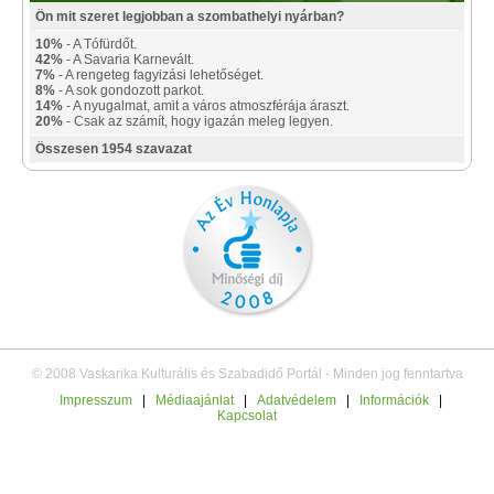
Ön mit szeret legjobban a szombathelyi nyárban?
10%
- A Tófürdőt.
42%
- A Savaria Karnevált.
7%
- A rengeteg fagyizási lehetőséget.
8%
- A sok gondozott parkot.
14%
- A nyugalmat, amit a város atmoszférája áraszt.
20%
- Csak az számít, hogy igazán meleg legyen.
Összesen 1954 szavazat
© 2008 Vaskarika Kulturális és Szabadidő Portál - Minden jog fenntartva
Impresszum
|
Médiaajánlat
|
Adatvédelem
|
Információk
|
Kapcsolat