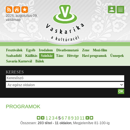
2026. augusztus 09.
vasárnap
Fesztiválok
Egyéb
Irodalom
Divatbemutató
Zene
Mozi-film
Szabadidő
Kiállítás
Színház
Tánc
Hétvége
Havi programok
Ünnepek
Savaria Karnevál
Bálok
KERESÉS
PROGRAMOK
1
2
3
4
5
6
7
8
9
10
11
Összesen:
203 tétel - 11 oldalon
, Megjelenítve 81-100-ig