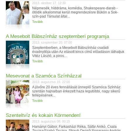
2013. október 17. 12:30
Népmesék, híddráma, komédia, Shakespeare-darab -
ötödik alkalommal kerül megrendezésre Bükön a Sok-
szín-pad Társulat által...
Tovább
A Mesebolt Bábszínház szeptemberi programja
2013. szeptember 20. 07:00
Szeptemberben, a Mesebolt Bábszínház családi
évadnyitója után Az elásott kincs című előadáson láthatjuk
Vitéz László, a piros...
Tovább
Mesevonat a Szamóca Színházzal
2013. augusztus 15. 22:00
A jövőre 20 éves fennállását ünneplő Szamóca Színház
szerdán hajnalban érkezett haza legutóbbi, nagy sikerű
fellépésének...
Tovább
Szenteltvíz és kokain Körmenden!
2013. augusztus 08. 00:15
Harsányi Gábor, Farkasházi Réka, Sáfár Anikó, Csala
Zsuzsa/Szabó Zsuzsa, Straub Dezső/ Fogarassy András,