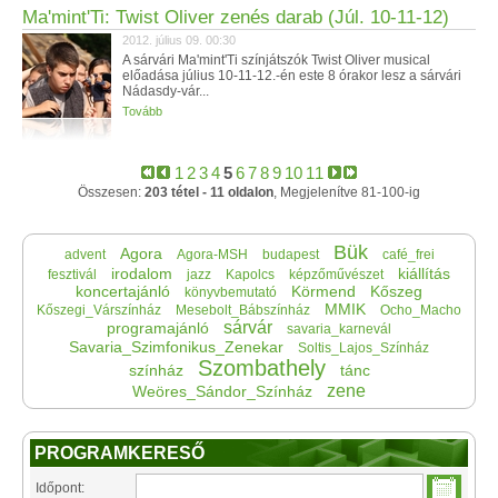
Ma'mint'Ti: Twist Oliver zenés darab (Júl. 10-11-12)
2012. július 09. 00:30
A sárvári Ma'mint'Ti színjátszók Twist Oliver musical
előadása július 10-11-12.-én este 8 órakor lesz a sárvári
Nádasdy-vár...
Tovább
1
2
3
4
5
6
7
8
9
10
11
Összesen:
203 tétel - 11 oldalon
, Megjelenítve 81-100-ig
Bük
Agora
advent
Agora-MSH
budapest
café_frei
irodalom
kiállítás
fesztivál
jazz
Kapolcs
képzőművészet
koncertajánló
Körmend
Kőszeg
könyvbemutató
MMIK
Kőszegi_Várszínház
Mesebolt_Bábszínház
Ocho_Macho
sárvár
programajánló
savaria_karnevál
Savaria_Szimfonikus_Zenekar
Soltis_Lajos_Színház
Szombathely
színház
tánc
zene
Weöres_Sándor_Színház
PROGRAMKERESŐ
Időpont: