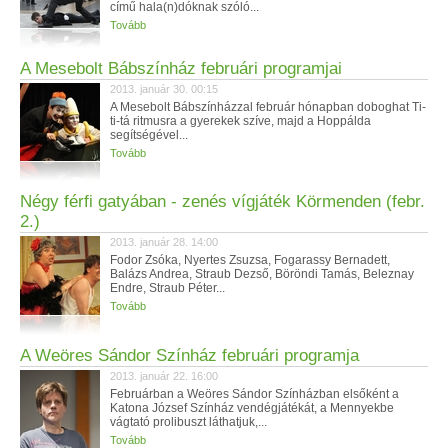
című hala(n)dóknak szóló...
Tovább
A Mesebolt Bábszínház februári programjai
2013. január 30. 00:15
A Mesebolt Bábszínházzal február hónapban doboghat Ti-
ti-tá ritmusra a gyerekek szíve, majd a Hoppálda
segítségével...
Tovább
Négy férfi gatyában - zenés vígjáték Körmenden (febr.
2.)
2013. január 28. 14:00
Fodor Zsóka, Nyertes Zsuzsa, Fogarassy Bernadett,
Balázs Andrea, Straub Dezső, Böröndi Tamás, Beleznay
Endre, Straub Péter...
Tovább
A Weöres Sándor Színház februári programja
2013. január 22. 16:00
Februárban a Weöres Sándor Színházban elsőként a
Katona József Színház vendégjátékát, a Mennyekbe
vágtató prolibuszt láthatjuk,...
Tovább