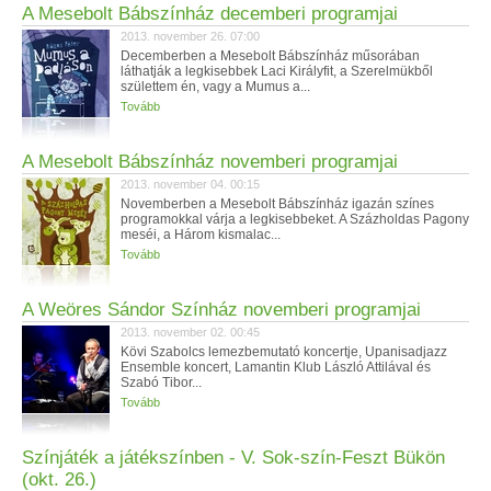
A Mesebolt Bábszínház decemberi programjai
2013. november 26. 07:00
Decemberben a Mesebolt Bábszínház műsorában
láthatják a legkisebbek Laci Királyfit, a Szerelmükből
születtem én, vagy a Mumus a...
Tovább
A Mesebolt Bábszínház novemberi programjai
2013. november 04. 00:15
Novemberben a Mesebolt Bábszínház igazán színes
programokkal várja a legkisebbeket. A Százholdas Pagony
meséi, a Három kismalac...
Tovább
A Weöres Sándor Színház novemberi programjai
2013. november 02. 00:45
Kövi Szabolcs lemezbemutató koncertje, Upanisadjazz
Ensemble koncert, Lamantin Klub László Attilával és
Szabó Tibor...
Tovább
Színjáték a játékszínben - V. Sok-szín-Feszt Bükön
(okt. 26.)