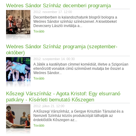
Weöres Sándor Színház decemberi programja
2012. november 17. 12:00
Decemberben is kalandozhatunk blogról bologra a
Weöres Sándor színház színészeivel. A kisebbeket
Devecsery László invitálja a...
Tovább
Weöres Sándor Színház programja (szeptember-
október)
2012. szeptember 14. 00:30
A Játék a kastélyban címmel komédiát, illetve a Szigorúan
ellenőrzött vonatok című színművet mutatja be ősszel a
Weöres Sándor...
Tovább
Kőszegi Várszínház - Agota Kristof: Egy elsurranó
patkány - Kísérleti bemutató Kőszegen
2012. július 21. 12:00
A Kőszegi Várszínház, a Gergye Krisztián Társulat és a
Nemzeti Színház közös produkcióját láthatják az
érdeklődők Kőszegen az...
Tovább