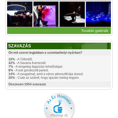
További galériák
SZAVAZÁS
Ön mit szeret legjobban a szombathelyi nyárban?
10%
- A Tófürdőt.
42%
- A Savaria Karnevált.
7%
- A rengeteg fagyizási lehetőséget.
8%
- A sok gondozott parkot.
14%
- A nyugalmat, amit a város atmoszférája áraszt.
20%
- Csak az számít, hogy igazán meleg legyen.
Összesen 1954 szavazat