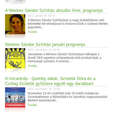
A Weöres Sándor Színház aktuális hírei, programjai
2013. január 09. 00:10
A Weöres Sándor Színházban a nagy érdeklődésre való
tekintettel két előadással is műsorra tűzik a Szabad-ötletek
jegyzékét,...
Tovább
Weöres Sándor Színház januári programja
2012. december 22. 00:30
Januárban a Weöres Sándor Színházban láthatjuk a
NymE SEK egyetem színpadának első produkcióját, a
Hemzsegő szíveket. A színház...
Tovább
A mizantróp - Quimby dalok, Szinetár Dóra és a
Csillag Születik győztese együtt egy darabban!
2012. november 18. 15:30
November 22-én csütörtök este 19 órától mutatja be
Szombathelyen a Művelődési és Sportház nagyszínpadán
Moliére klasszikusát...
Tovább