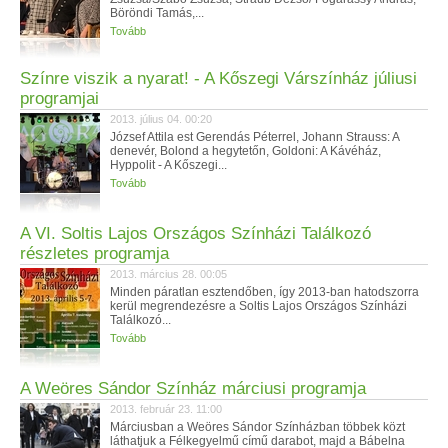
Böröndi Tamás,...
Tovább
Színre viszik a nyarat! - A Kőszegi Várszínház júliusi
programjai
2013. július 04. 00:20
József Attila est Gerendás Péterrel, Johann Strauss: A
denevér, Bolond a hegytetőn, Goldoni: A Kávéház,
Hyppolit - A Kőszegi...
Tovább
A VI. Soltis Lajos Országos Színházi Találkozó
részletes programja
2013. március 28. 00:05
Minden páratlan esztendőben, így 2013-ban hatodszorra
kerül megrendezésre a Soltis Lajos Országos Színházi
Találkozó...
Tovább
A Weöres Sándor Színház márciusi programja
2013. február 23. 11:00
Márciusban a Weöres Sándor Színházban többek közt
láthatjuk a Félkegyelmű című darabot, majd a Bábelna