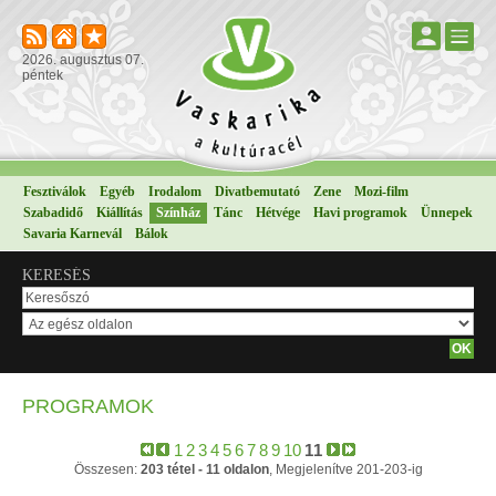
2026. augusztus 07.
péntek
Fesztiválok
Egyéb
Irodalom
Divatbemutató
Zene
Mozi-film
Szabadidő
Kiállítás
Színház
Tánc
Hétvége
Havi programok
Ünnepek
Savaria Karnevál
Bálok
KERESÉS
PROGRAMOK
1
2
3
4
5
6
7
8
9
10
11
Összesen:
203 tétel - 11 oldalon
, Megjelenítve 201-203-ig