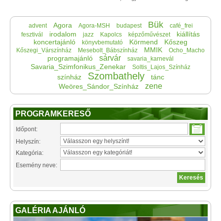
Bük
Agora
advent
Agora-MSH
budapest
café_frei
irodalom
kiállítás
fesztivál
jazz
Kapolcs
képzőművészet
koncertajánló
Körmend
Kőszeg
könyvbemutató
MMIK
Kőszegi_Várszínház
Mesebolt_Bábszínház
Ocho_Macho
sárvár
programajánló
savaria_karnevál
Savaria_Szimfonikus_Zenekar
Soltis_Lajos_Színház
Szombathely
színház
tánc
zene
Weöres_Sándor_Színház
PROGRAMKERESŐ
Időpont:
Helyszín:
Kategória:
Esemény neve:
GALÉRIA AJÁNLÓ