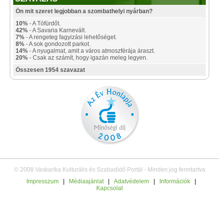
Ön mit szeret legjobban a szombathelyi nyárban?
10%
- A Tófürdőt.
42%
- A Savaria Karnevált.
7%
- A rengeteg fagyizási lehetőséget.
8%
- A sok gondozott parkot.
14%
- A nyugalmat, amit a város atmoszférája áraszt.
20%
- Csak az számít, hogy igazán meleg legyen.
Összesen 1954 szavazat
© 2008 Vaskarika Kulturális és Szabadidő Portál - Minden jog fenntartva
Impresszum
|
Médiaajánlat
|
Adatvédelem
|
Információk
|
Kapcsolat