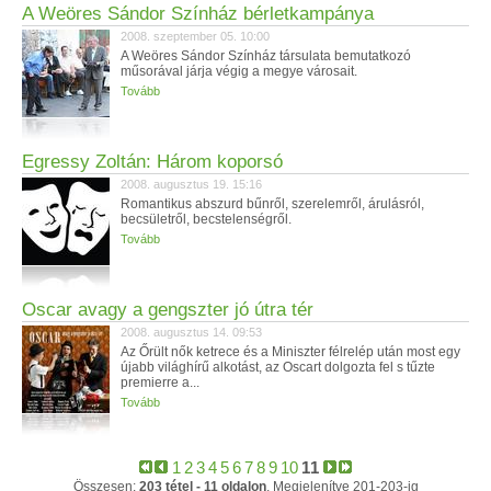
A Weöres Sándor Színház bérletkampánya
2008. szeptember 05. 10:00
A Weöres Sándor Színház társulata bemutatkozó
műsorával járja végig a megye városait.
Tovább
Egressy Zoltán: Három koporsó
2008. augusztus 19. 15:16
Romantikus abszurd bűnről, szerelemről, árulásról,
becsületről, becstelenségről.
Tovább
Oscar avagy a gengszter jó útra tér
2008. augusztus 14. 09:53
Az Őrült nők ketrece és a Miniszter félrelép után most egy
újabb világhírű alkotást, az Oscart dolgozta fel s tűzte
premierre a...
Tovább
1
2
3
4
5
6
7
8
9
10
11
Összesen:
203 tétel - 11 oldalon
, Megjelenítve 201-203-ig