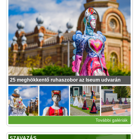
25 meghökkentő ruhaszobor az Iseum udvarán
További galériák
SZAVAZÁS