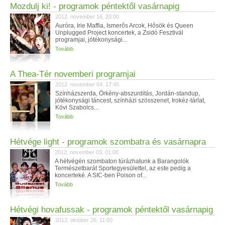
Mozdulj ki! - programok péntektől vasárnapig
2012. november 16. 20:00
Auróra, Irie Maffia, Ismerős Arcok, Hősök és Queen
Unplugged Project koncertek, a Zsidó Fesztivál
programjai, jótékonysági...
Tovább
A Thea-Tér novemberi programjai
2012. november 04. 17:45
Színházszerda, Örkény-abszurditás, Jordán-standup,
jótékonysági táncest, színházi szösszenet, Irokéz-tárlat,
Kövi Szabolcs...
Tovább
Hétvége light - programok szombatra és vasárnapra
2012. november 03. 01:00
A hétvégén szombaton túrázhatunk a Barangolók
Természetbarát Sportegyesülettel, az este pedig a
koncerteké. A SIC-ben Poison of...
Tovább
Hétvégi hovafussak - programok péntektől vasárnapig
2012. október 26. 11:00