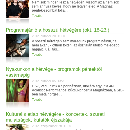
Nem sok minden lesz a hétvégén, viszont az a nem sok
sem annyira kevés, hogy ne legyen elég! A Magház
péntek-szombat tolja,...
Tovább
Programajánló a hosszú hétvégére (okt. 18-23.)
2012. október 20. 11:00
A hosszú hétvégén sem maradunk program nélkül, ha
nem akarjuk otthon tölteni az ősz talán utolsó melegebb
napjait. Kiállítás...
Tovább
Nyakunkon a hétvége - programok péntektől
vasárnapig
2012. október 05. 13:20
HS7, Vad Fruttik a Sportházban, utoljára együtt a 4N
Acoustic Performance, búcsúkoncert a Magházban, a SIC-
ben metálhörgés,...
Tovább
Kulturális étlap hétvégére - koncertek, szüreti
mulatságok, kutatók éjszakája
2012. szeptember 28. 11:30