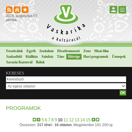
2026. augusztus 07.
péntek
Fesztiválok
Egyéb
Irodalom
Divatbemutató
Zene
Mozi-film
Szabadidő
Kiállítás
Színház
Tánc
Hétvége
Havi programok
Ünnepek
Savaria Karnevál
Bálok
KERESÉS
PROGRAMOK
5
6
7
8
9
10
11
12
13
14
15
Összesen:
317 tétel - 16 oldalon
, Megjelenítve 181-200-ig