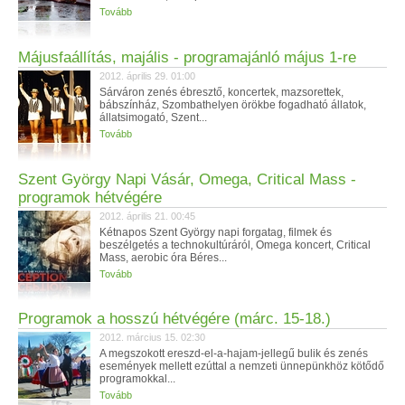
Tovább
Májusfaállítás, majális - programajánló május 1-re
2012. április 29. 01:00
Sárváron zenés ébresztő, koncertek, mazsorettek,
bábszínház, Szombathelyen örökbe fogadható állatok,
állatsimogató, Szent...
Tovább
Szent György Napi Vásár, Omega, Critical Mass -
programok hétvégére
2012. április 21. 00:45
Kétnapos Szent György napi forgatag, filmek és
beszélgetés a technokultúráról, Omega koncert, Critical
Mass, aerobic óra Béres...
Tovább
Programok a hosszú hétvégére (márc. 15-18.)
2012. március 15. 02:30
A megszokott ereszd-el-a-hajam-jellegű bulik és zenés
események mellett ezúttal a nemzeti ünnepünkhöz kötődő
programokkal...
Tovább