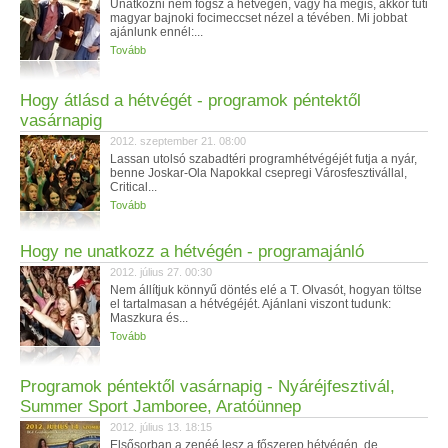
Unatkozni nem fogsz a hétvégén, vagy ha mégis, akkor tuti
magyar bajnoki focimeccset nézel a tévében. Mi jobbat
ajánlunk ennél:...
Tovább
Hogy átlásd a hétvégét - programok péntektől
vasárnapig
2012. szeptember 21. 08:00
Lassan utolsó szabadtéri programhétvégéjét futja a nyár,
benne Joskar-Ola Napokkal csepregi Városfesztivállal,
Critical...
Tovább
Hogy ne unatkozz a hétvégén - programajánló
2012. július 27. 00:30
Nem állítjuk könnyű döntés elé a T. Olvasót, hogyan töltse
el tartalmasan a hétvégéjét. Ajánlani viszont tudunk:
Maszkura és...
Tovább
Programok péntektől vasárnapig - Nyáréjfesztivál,
Summer Sport Jamboree, Aratóünnep
2012. július 13. 18:15
Elsősorban a zenéé lesz a főszerep hétvégén, de