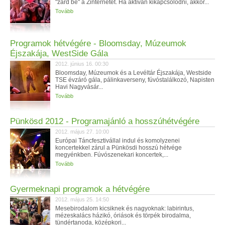
"zárd be" a Zinternetet. Ha aktívan kikapcsolódni, akkor...
Tovább
Programok hétvégére - Bloomsday, Múzeumok
Éjszakája, WestSide Gála
2012. június 16. 00:30
Bloomsday, Múzeumok és a Levéltár Éjszakája, Westside
TSE évzáró gála, pálinkaverseny, fúvóstalálkozó, Napisten
Havi Nagyvásár...
Tovább
Pünkösd 2012 - Programajánló a hosszúhétvégére
2012. május 27. 10:00
Európai Táncfesztivállal indul és komolyzenei
koncertekkel zárul a Pünkösdi hosszú hétvége
megyénkben. Fúvószenekari koncertek,...
Tovább
Gyermeknapi programok a hétvégére
2012. május 25. 14:50
Mesebirodalom kicsiknek és nagyoknak: labirintus,
mézeskalács házikó, óriások és törpék birodalma,
tündértanoda, középkori...