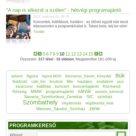
"A nap is elkezdi a szélen" - hétvégi programajánló
2012. március 02. 00:15
Koncertek, kiállítások, hastánc - az idővel együtt már kezd
kitavaszodni a programkínálat is. Tekerj bele, telj be vele!
Tovább
5
6
7
8
9
10
11
12
13
14
15
Összesen:
317 tétel - 16 oldalon
, Megjelenítve 181-200-ig
Bük
Agora
advent
Agora-MSH
Berzsenyi_Dániel_Könyvtár
film
hastánc
irodalom
Bükfürdő
café_frei
fesztivál
jazz
kiállítás
koncert
koncertajánló
Körmend
karácsony
sárvár
Kőszeg
MMIK
programajánló
savaria_karnevál
Savaria_Szimfonikus_Zenekar
SIC
színház
Szombathely
Végállomás
végállomás_klub
zene
Weöres_Sándor_Színház
PROGRAMKERESŐ
Időpont: