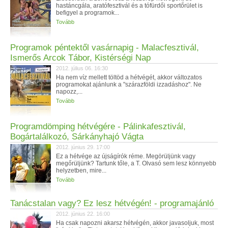
hastáncgála, aratófesztivál és a tófürdői sportőrület is
befigyel a programok...
Tovább
Programok péntektől vasárnapig - Malacfesztivál,
Ismerős Arcok Tábor, Kistérségi Nap
2012. július 06. 16:30
Ha nem víz mellett töltöd a hétvégét, akkor változatos
programokat ajánlunk a "szárazföldi izzadáshoz". Ne
napozz,...
Tovább
Programdömping hétvégére - Pálinkafesztivál,
Bogártalálkozó, Sárkányhajó Vágta
2012. június 29. 17:00
Ez a hétvége az újságírók réme. Megörüljünk vagy
megőrüljünk? Tartunk tőle, a T. Olvasó sem lesz könnyebb
helyzetben, mire...
Tovább
Tanácstalan vagy? Ez lesz hétvégén! - programajánló
2012. június 22. 16:00
Ha csak napozni akarsz hétvégén, akkor javasoljuk, most