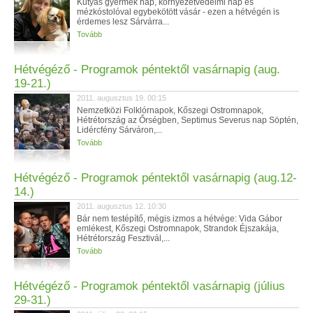
Kutyás gyermek nap, környezetvédelmi nap és
mézkóstolóval egybekötött vásár - ezen a hétvégén is
érdemes lesz Sárvárra...
Tovább
Hétvégéző - Programok péntektől vasárnapig (aug.
19-21.)
2011. augusztus 19. 00:15
Nemzetközi Folklórnapok, Kőszegi Ostromnapok,
Hétrétország az Őrségben, Septimus Severus nap Söptén,
Lidércfény Sárváron,...
Tovább
Hétvégéző - Programok péntektől vasárnapig (aug.12-
14.)
2011. augusztus 12. 10:30
Bár nem testépítő, mégis izmos a hétvége: Vida Gábor
emlékest, Kőszegi Ostromnapok, Strandok Éjszakája,
Hétrétország Fesztivál,...
Tovább
Hétvégéző - Programok péntektől vasárnapig (július
29-31.)