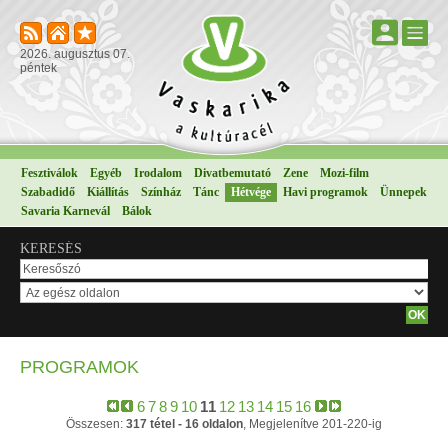
2026. augusztus 07.
péntek
Fesztiválok
Egyéb
Irodalom
Divatbemutató
Zene
Mozi-film
Szabadidő
Kiállítás
Színház
Tánc
Hétvége
Havi programok
Ünnepek
Savaria Karnevál
Bálok
KERESÉS
PROGRAMOK
6
7
8
9
10
11
12
13
14
15
16
Összesen:
317 tétel - 16 oldalon
, Megjelenítve 201-220-ig