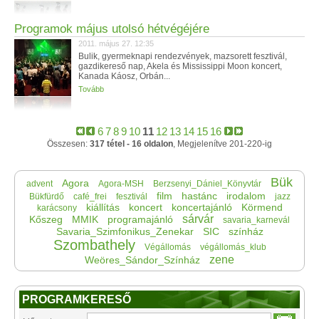
Programok május utolsó hétvégéjére
2011. május 27. 12:35
Bulik, gyermeknapi rendezvények, mazsorett fesztivál,
gazdikereső nap, Akela és Mississippi Moon koncert,
Kanada Káosz, Orbán...
Tovább
6
7
8
9
10
11
12
13
14
15
16
Összesen:
317 tétel - 16 oldalon
, Megjelenítve 201-220-ig
Bük
Agora
advent
Agora-MSH
Berzsenyi_Dániel_Könyvtár
film
hastánc
irodalom
Bükfürdő
café_frei
fesztivál
jazz
kiállítás
koncert
koncertajánló
Körmend
karácsony
sárvár
Kőszeg
MMIK
programajánló
savaria_karnevál
Savaria_Szimfonikus_Zenekar
SIC
színház
Szombathely
Végállomás
végállomás_klub
zene
Weöres_Sándor_Színház
PROGRAMKERESŐ