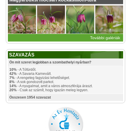
További galériák
SZAVAZÁS
Ön mit szeret legjobban a szombathelyi nyárban?
10%
- A Tófürdőt.
42%
- A Savaria Karnevált.
7%
- A rengeteg fagyizási lehetőséget.
8%
- A sok gondozott parkot.
14%
- A nyugalmat, amit a város atmoszférája áraszt.
20%
- Csak az számít, hogy igazán meleg legyen.
Összesen 1954 szavazat