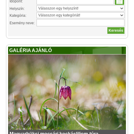
Időpont:
Helyszín:
Kategória:
Esemény neve:
GALÉRIA AJÁNLÓ
Magyarbüksi mocsári kockásliliom-túra