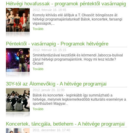
Hétvégi hovafussak - programok péntektől vasárnapig
2012. február 16. 18:45
Komoly kihívás elé állítjuk a T. Olvasót: böngéssze át
hétvégi programajánlatunkat! Bálok, koncertek, farsangi
vigasságok,...
Tovább
Péntektől - vasárnapig - Programok hétvégére
2012. február 10. 15:15
Sminkfantáziával kezdődik és körmendi Jabocca-bulival
zárul hétvégi programajánlónk. Hogy mi lesz közte?
Őrület!
Tovább
30Y-tól az Álomevőkig - A hétvége programjai
2012. január 20. 11:00
Bálok és koncertek - leginkább így summázható a
hétvége, melynek legkiemelkedőbb kulturális eseménye a
sportházbeli Magyar...
Tovább
Koncertek, táncgála, betlehem - A hétvége programjai
2011. december 16. 17:40