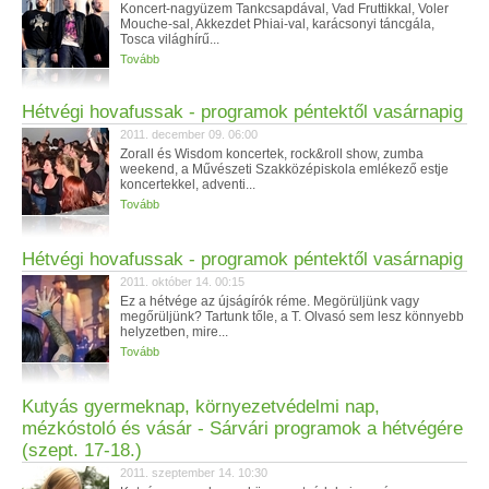
Koncert-nagyüzem Tankcsapdával, Vad Fruttikkal, Voler
Mouche-sal, Akkezdet Phiai-val, karácsonyi táncgála,
Tosca világhírű...
Tovább
Hétvégi hovafussak - programok péntektől vasárnapig
2011. december 09. 06:00
Zorall és Wisdom koncertek, rock&roll show, zumba
weekend, a Művészeti Szakközépiskola emlékező estje
koncertekkel, adventi...
Tovább
Hétvégi hovafussak - programok péntektől vasárnapig
2011. október 14. 00:15
Ez a hétvége az újságírók réme. Megörüljünk vagy
megőrüljünk? Tartunk tőle, a T. Olvasó sem lesz könnyebb
helyzetben, mire...
Tovább
Kutyás gyermeknap, környezetvédelmi nap,
mézkóstoló és vásár - Sárvári programok a hétvégére
(szept. 17-18.)
2011. szeptember 14. 10:30