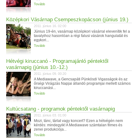
Tovább
Középkori Vásárnap Csempeszkopácson (június 19.)
2011. június 16. 02:00
Június 19-én, vasárnap középkori vásárral elevenítik fel a
tavalyihoz hasonlóan a régi falusi vásárok hangulatát és
egykori...
Tovább
Hétvégi kiruccanó - Programajánló péntektől
vasárnapig (június 10.-12.)
2011. június 09. 00:20
A Mediawave, a Gencsapáti Pünkösdi Vigasságok és az
őrségi Virágzás Napjai állandó programjai mellett számos
kiruccanási...
Tovább
Kultúcsatang - programok péntektől vasárnapig
2011. június 03. 01:00
Mozi, tánc, tárlat vagy koncert? Ezen a hétvégén nem
kérdés: mindegyik! A Mediawave számtalan filmes és
zenei produkciója...
Tovább