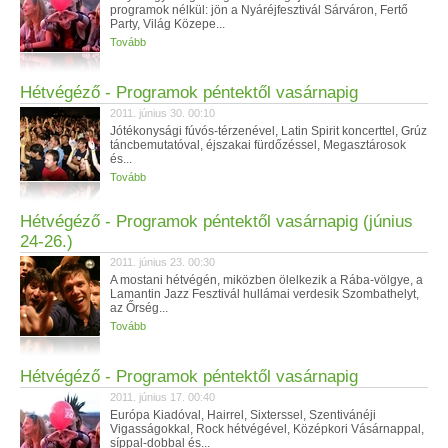
programok nélkül: jön a Nyáréjfesztivál Sárváron, Fertő
Party, Világ Közepe...
Tovább
Hétvégéző - Programok péntektől vasárnapig
2011. június 30. 00:10
Jótékonysági fúvós-térzenével, Latin Spirit koncerttel, Grúz
táncbemutatóval, éjszakai fürdőzéssel, Megasztárosok
és...
Tovább
Hétvégéző - Programok péntektől vasárnapig (június
24-26.)
2011. június 23. 00:30
A mostani hétvégén, miközben ölelkezik a Rába-völgye, a
Lamantin Jazz Fesztivál hullámai verdesik Szombathelyt,
az Őrség...
Tovább
Hétvégéző - Programok péntektől vasárnapig
2011. június 17. 00:40
Európa Kiadóval, Hairrel, Sixterssel, Szentivánéji
Vigasságokkal, Rock hétvégével, Középkori Vásárnappal,
síppal-dobbal és...