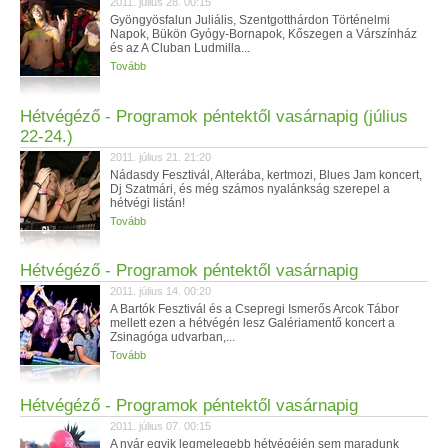
2011. július 28. 00:15
Gyöngyösfalun Juliális, Szentgotthárdon Történelmi
Napok, Bükön Gyógy-Bornapok, Kőszegen a Várszínház
és az A Cluban Ludmilla...
Tovább
Hétvégéző - Programok péntektől vasárnapig (július
22-24.)
2011. július 21. 21:20
Nádasdy Fesztivál, Alterába, kertmozi, Blues Jam koncert,
Dj Szatmári, és még számos nyalánkság szerepel a
hétvégi listán!
Tovább
Hétvégéző - Programok péntektől vasárnapig
2011. július 14. 00:20
A Bartók Fesztivál és a Csepregi Ismerős Arcok Tábor
mellett ezen a hétvégén lesz Galériamentő koncert a
Zsinagóga udvarban,...
Tovább
Hétvégéző - Programok péntektől vasárnapig
2011. július 07. 00:15
A nyár egyik legmelegebb hétvégéjén sem maradunk