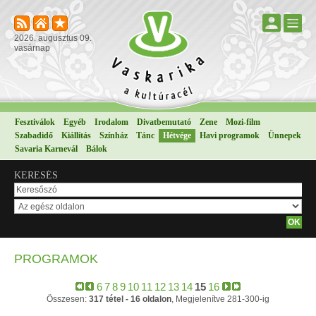
2026. augusztus 09.
vasárnap
Fesztiválok
Egyéb
Irodalom
Divatbemutató
Zene
Mozi-film
Szabadidő
Kiállítás
Színház
Tánc
Hétvége
Havi programok
Ünnepek
Savaria Karnevál
Bálok
KERESÉS
PROGRAMOK
6
7
8
9
10
11
12
13
14
15
16
Összesen:
317 tétel - 16 oldalon
, Megjelenítve 281-300-ig