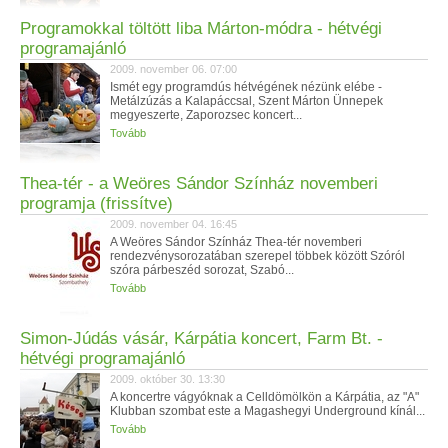
Programokkal töltött liba Márton-módra - hétvégi
programajánló
2009. november 06. 07:00
Ismét egy programdús hétvégének nézünk elébe -
Metálzúzás a Kalapáccsal, Szent Márton Ünnepek
megyeszerte, Zaporozsec koncert...
Tovább
Thea-tér - a Weöres Sándor Színház novemberi
programja (frissítve)
2009. november 04. 16:45
A Weöres Sándor Színház Thea-tér novemberi
rendezvénysorozatában szerepel többek között Szóról
szóra párbeszéd sorozat, Szabó...
Tovább
Simon-Júdás vásár, Kárpátia koncert, Farm Bt. -
hétvégi programajánló
2009. október 30. 13:30
A koncertre vágyóknak a Celldömölkön a Kárpátia, az "A"
Klubban szombat este a Magashegyi Underground kínál...
Tovább