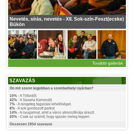
Nevetés, sírás, nevetés - XII. Sok-szín-Feszt(ecske)
Bükön
További galériák
SZAVAZÁS
Ön mit szeret legjobban a szombathelyi nyárban?
10%
- A Tófürdőt.
42%
- A Savaria Karnevált.
7%
- A rengeteg fagyizási lehetőséget.
8%
- A sok gondozott parkot.
14%
- A nyugalmat, amit a város atmoszférája áraszt.
20%
- Csak az számít, hogy igazán meleg legyen.
Összesen 1954 szavazat