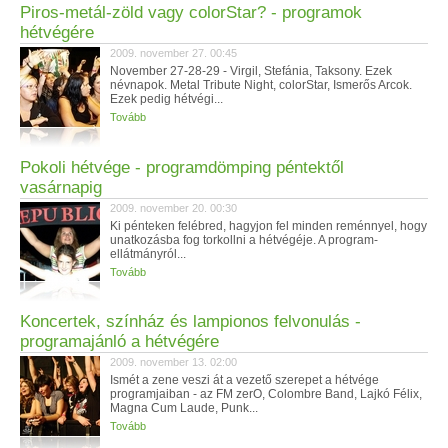
Piros-metál-zöld vagy colorStar? - programok
hétvégére
2009. november 27. 00:45
November 27-28-29 - Virgil, Stefánia, Taksony. Ezek
névnapok. Metal Tribute Night, colorStar, Ismerős Arcok.
Ezek pedig hétvégi...
Tovább
Pokoli hétvége - programdömping péntektől
vasárnapig
2009. november 20. 00:30
Ki pénteken felébred, hagyjon fel minden reménnyel, hogy
unatkozásba fog torkollni a hétvégéje. A program-
ellátmányról...
Tovább
Koncertek, színház és lampionos felvonulás -
programajánló a hétvégére
2009. november 13. 02:00
Ismét a zene veszi át a vezető szerepet a hétvége
programjaiban - az FM zerO, Colombre Band, Lajkó Félix,
Magna Cum Laude, Punk...
Tovább