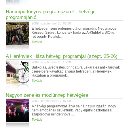
Háromputtonyos programszüret - hétvégi
programajánló
2009. szeptember 25. 00:30
E hétvégén sem érdemes otthon maradni. Négynapos
Kőszegi Szüret, koncertek hada az A-Klubtól a SIC-ig,
retroparty, Kutatók...
Tovább
A Herényiek Háza hétvégi programjai (szept. 25-26)
2009. szeptember 23. 16:30
Batikolás, üvegfestés, bringatúra Lékára és antik tárgyak
csere-bere kavalkádja várja hétvégén, a Herényiek
Házában a programok...
Tovább
Nagyon zene és moziünnep hétvégére
2009. szeptember 17. 02:00
A hétvégi programokat látva sajnálhatjuk igazán, hogy
nem amőbának születtünk. Vagy eljutni osztódással
szaporodva mindenhova,...
Tovább