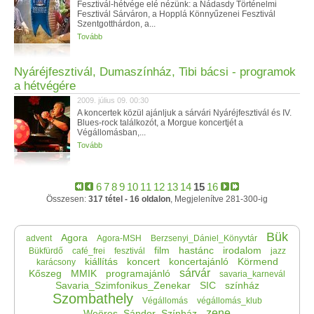
Fesztivál-hétvége elé nézünk: a Nádasdy Történelmi
Fesztivál Sárváron, a Hopplá Könnyűzenei Fesztivál
Szentgotthárdon, a...
Tovább
Nyáréjfesztivál, Dumaszínház, Tibi bácsi - programok
a hétvégére
2009. július 09. 00:30
A koncertek közül ajánljuk a sárvári Nyáréjfesztivál és IV.
Blues-rock találkozót, a Morgue koncertjét a
Végállomásban,...
Tovább
6
7
8
9
10
11
12
13
14
15
16
Összesen:
317 tétel - 16 oldalon
, Megjelenítve 281-300-ig
Bük
Agora
advent
Agora-MSH
Berzsenyi_Dániel_Könyvtár
film
hastánc
irodalom
Bükfürdő
café_frei
fesztivál
jazz
kiállítás
koncert
koncertajánló
Körmend
karácsony
sárvár
Kőszeg
MMIK
programajánló
savaria_karnevál
Savaria_Szimfonikus_Zenekar
SIC
színház
Szombathely
Végállomás
végállomás_klub
zene
Weöres_Sándor_Színház