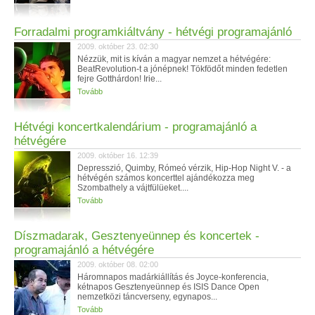
Forradalmi programkiáltvány - hétvégi programajánló
2009. október 23. 02:30
Nézzük, mit is kíván a magyar nemzet a hétvégére:
BeatRevolution-t a jónépnek! Tökfödőt minden fedetlen
fejre Gotthárdon! Irie...
Tovább
Hétvégi koncertkalendárium - programajánló a
hétvégére
2009. október 16. 12:39
Depresszió, Quimby, Rómeó vérzik, Hip-Hop Night V. - a
hétvégén számos koncerttel ajándékozza meg
Szombathely a vájtfülüeket....
Tovább
Díszmadarak, Gesztenyeünnep és koncertek -
programajánló a hétvégére
2009. október 08. 02:00
Háromnapos madárkiállítás és Joyce-konferencia,
kétnapos Gesztenyeünnep és ISIS Dance Open
nemzetközi táncverseny, egynapos...
Tovább