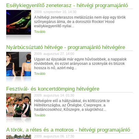
Esélykiegyenlítő zeneterasz - hétvégi programajánló
2009. szeptember 10. 14:30
A hétvégi zeneteraszos metálzúzás nem épp egy török
szőnyegárus álma, de a doroszlói Rockin' Hood
esélykiegyenlítő nyilai...
Tovább
Nyárbúcsúztató hétvége - programajánló hétvégére
2009. augusztus 27. 14:00
Ugyan az éjszakák már egyre hűvösebbek, a nappalok
rövidebbek, és ezzel arányosan a szoknyák és blúzok
hossza is nő, azért még...
Tovább
Fesztivál- és koncertdömping hétvégére
2009. augusztus 14. 01:30
Hétvégére elő a hátizsákkal, és költözzünk le
Hétrétországba, az Őrségbe, Csepregre, a
hastáncosokhoz, Kőszegre, a síugrókhoz...
Tovább
A török, a rétes és a motoros - hétvégi programajánló
2009. augusztus 06. 17:30