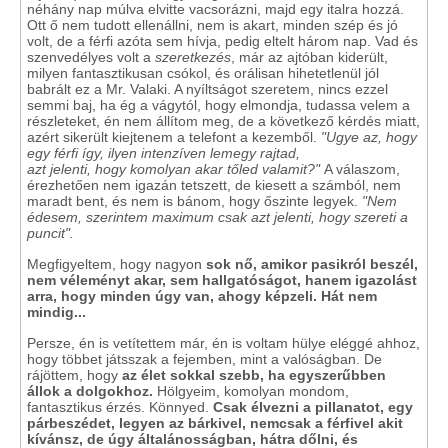
néhány nap múlva elvitte vacsorázni, majd egy italra hozzá.
Ott ő nem tudott ellenállni, nem is akart, minden szép és jó
volt, de a férfi azóta sem hívja, pedig eltelt három nap. Vad és
szenvedélyes volt a
szeretkezés
, már az ajtóban kiderült,
milyen fantasztikusan csókol, és orálisan hihetetlenül jól
babrált ez a Mr. Valaki. A nyíltságot szeretem, nincs ezzel
semmi baj, ha ég a vágytól, hogy elmondja, tudassa velem a
részleteket, én nem állítom meg, de a következő kérdés miatt,
azért sikerült kiejtenem a telefont a kezemből.
"Ugye az, hogy
egy férfi így, ilyen intenzíven lemegy rajtad,
azt jelenti, hogy komolyan akar tőled valamit?"
A válaszom,
érezhetően nem igazán tetszett, de kiesett a számból, nem
maradt bent, és nem is bánom, hogy őszinte legyek.
"Nem
édesem, szerintem maximum csak azt jelenti, hogy szereti a
puncit".
Megfigyeltem, hogy nagyon
sok nő, amikor pasikról beszél,
nem véleményt akar, sem hallgatóságot, hanem igazolást
arra, hogy minden úgy van, ahogy képzeli. Hát nem
mindig...
Persze, én is vetítettem már, én is voltam hülye eléggé ahhoz,
hogy többet játsszak a fejemben, mint a valóságban. De
rájöttem, hogy
az élet sokkal szebb, ha egyszerűbben
állok a dolgokhoz.
Hölgyeim, komolyan mondom,
fantasztikus érzés. Könnyed.
Csak élvezni a pillanatot, egy
párbeszédet, legyen az bárkivel, nemcsak a férfivel akit
kívánsz, de úgy általánosságban, hátra dőlni, és