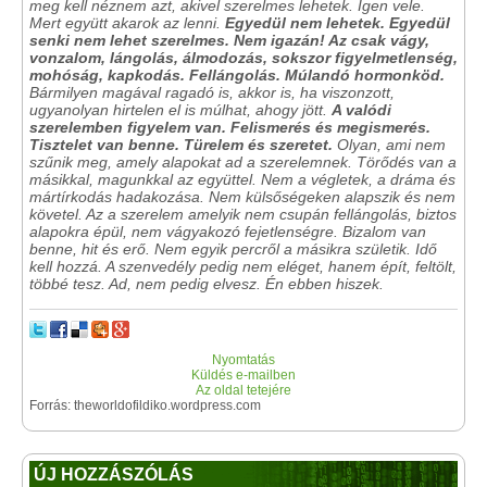
meg kell néznem azt, akivel szerelmes lehetek. Igen vele.
Mert együtt akarok az lenni.
Egyedül nem lehetek. Egyedül
senki nem lehet szerelmes. Nem igazán! Az csak vágy,
vonzalom, lángolás, álmodozás, sokszor figyelmetlenség,
mohóság, kapkodás. Fellángolás. Múlandó hormonköd.
Bármilyen magával ragadó is, akkor is, ha viszonzott,
ugyanolyan hirtelen el is múlhat, ahogy jött.
A valódi
szerelemben figyelem van. Felismerés és megismerés.
Tisztelet van benne. Türelem és szeretet.
Olyan, ami nem
szűnik meg, amely alapokat ad a szerelemnek. Törődés van a
másikkal, magunkkal az együttel. Nem a végletek, a dráma és
mártírkodás hadakozása. Nem külsőségeken alapszik és nem
követel. Az a szerelem amelyik nem csupán fellángolás, biztos
alapokra épül, nem vágyakozó fejetlenségre. Bizalom van
benne, hit és erő. Nem egyik percről a másikra születik. Idő
kell hozzá. A szenvedély pedig nem eléget, hanem épít, feltölt,
többé tesz. Ad, nem pedig elvesz. Én ebben hiszek.
Nyomtatás
Küldés e-mailben
Az oldal tetejére
Forrás: theworldofildiko.wordpress.com
ÚJ HOZZÁSZÓLÁS