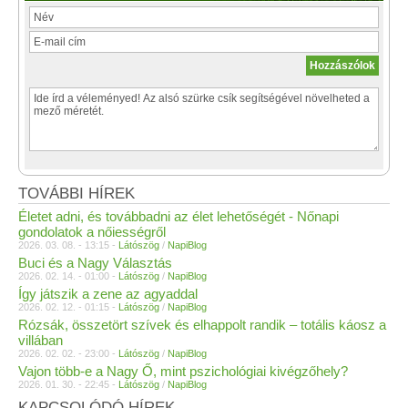
TOVÁBBI HÍREK
Életet adni, és továbbadni az élet lehetőségét - Nőnapi
gondolatok a nőiességről
2026. 03. 08. - 13:15 -
Látószög
/
NapiBlog
Buci és a Nagy Választás
2026. 02. 14. - 01:00 -
Látószög
/
NapiBlog
Így játszik a zene az agyaddal
2026. 02. 12. - 01:15 -
Látószög
/
NapiBlog
Rózsák, összetört szívek és elhappolt randik – totális káosz a
villában
2026. 02. 02. - 23:00 -
Látószög
/
NapiBlog
Vajon több-e a Nagy Ő, mint pszichológiai kivégzőhely?
2026. 01. 30. - 22:45 -
Látószög
/
NapiBlog
KAPCSOLÓDÓ HÍREK