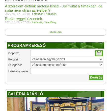
A szerelem életünk motorja lehet! - Jól mutat a filmekben, de
soha nem olyan az életben?
2026. 02. 12. - 00:10 -
Látószög
/
NapiBlog
Borús reggeli üzenetek
2011. 10. 09. - 07:00 -
Látószög
/
NapiBlog
szerelem
PROGRAMKERESŐ
Időpont:
Helyszín:
Kategória:
Esemény neve:
GALÉRIA AJÁNLÓ