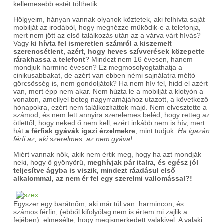
kellemesebb estét tölthetik.
Hölgyeim, hányan vannak olyanok köztetek, aki felhívta saját
mobilját az irodából, hogy megnézze működik-e a telefonja,
mert nem jött az első találkozás után az a várva várt hívás?
Vagy
ki hívta fel ismeretlen számról a kiszemelt
szerencsétlent, azért, hogy heves szívverések közepette
rárakhassa a telefont
? Mindezt nem 16 évesen, hanem
mondjuk harminc évesen? Ez megmosolyogtathatja a
cinikusabbakat, de azért van ebben némi sajnálatra méltó
görcsösség is, nem gondoljátok? Ha nem hív fel, hidd el azért
van, mert épp nem akar. Nem húzta le a mobilját a klotyón a
vonaton, amellyel beteg nagymamájához utazott, a következő
hónapokra, ezért nem találkozhattok majd. Nem elvesztette a
számod, és nem lett annyira szerelemes beléd, hogy retteg az
ötlettől, hogy neked ő nem kell, ezért inkább nem is hív, mert
hát
a férfiak gyávák igazi érzelmekre
, mint tudjuk.
Ha igazán
férfi az, aki szerelmes, az nem gyáva!
Miért vannak nők, akik nem értik meg, hogy ha azt mondják
neki, hogy ő gyönyörű,
meghívjak pár italra, és egész jól
teljesítve ágyba is viszik, mindezt ráadásul első
alkalommal, az nem ér fel egy szerelmi vallomással?!
Egyszer egy barátnőm, aki már túl van harmincon, és
számos férfin, (ebből kifolyólag nem is értem mi zajlik a
fejében) elmesélte, hogy megismerkedett valakivel. A valaki