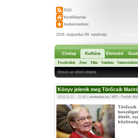
RSS
Kezdőlapnak
Kedvencekhez
2026. augusztus 09. vasárnap
Címlap
Kultúra
Életmód
Szab
Fesztiválok
Zene
Film
Színház
Színésztükör
Vissza az előző oldalra
Könyv jelenik meg Törőcsik Mariró
2016.11.02. - 21:00 |
vaskarika.hu / MTI - Fotók: Bü
Törőcsik 
beszélget
életét, s
közönség