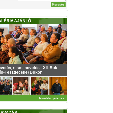
ALÉRIA AJÁNLÓ
vetés, sírás, nevetés - XII. Sok-
ín-Feszt(ecske) Bükön
További galériák
ZAVAZÁS