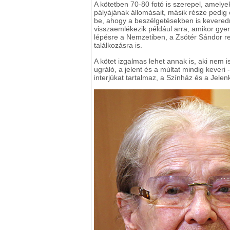
A kötetben 70-80 fotó is szerepel, amely
pályájának állomásait, másik része pedig ci
be, ahogy a beszélgetésekben is kevered
visszaemlékezik például arra, amikor gye
lépésre a Nemzetiben, a Zsótér Sándor r
találkozásra is.
A kötet izgalmas lehet annak is, aki nem 
ugráló, a jelent és a múltat mindig keveri
interjúkat tartalmaz, a Színház és a Jel