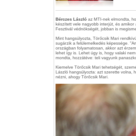
Bérczes László
az MTI-nek elmondta, ho
készített vele nagyobb interjút, és amikor
Fesztivál védnökségét, jobban is megisme
Mint hangsúlyozta, Törőcsik Mari rendkívü
sugárzik a felülemelkedés képessége. "A
országban folyamatosan, akkor azt érzem,
lehet így is. Lehet úgy is, hogy valaki nem
mondta, hozzátéve: teli vagyunk panaszko
Kiemelve Törőcsik Mari tehetségét, szemé
László hangsúlyozta: azt szerette volna, h
nézni, ahogy Törőcsik Mari.