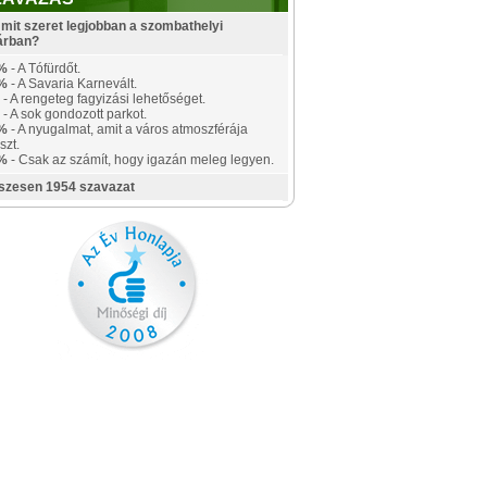
mit szeret legjobban a szombathelyi
árban?
%
- A Tófürdőt.
%
- A Savaria Karnevált.
- A rengeteg fagyizási lehetőséget.
- A sok gondozott parkot.
%
- A nyugalmat, amit a város atmoszférája
szt.
%
- Csak az számít, hogy igazán meleg legyen.
szesen 1954 szavazat