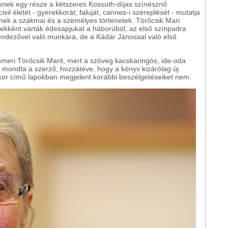
eknek egy része a kétszeres Kossuth-díjas színésznő
vil életét - gyerekkorát, faluját, cannes-i szereplését - mutatja
nek a szakmai és a személyes történetek. Törőcsik Mari
rekként várták édesapjukat a háborúból, az első színpadra
endezővel való munkára, de a Kádár Jánossal való első
ismeri Törőcsik Marit, mert a szöveg kacskaringós, ide-oda
 - mondta a szerző, hozzátéve, hogy a könyv kizárólag új
enkor című lapokban megjelent korábbi beszélgetéseiket nem.