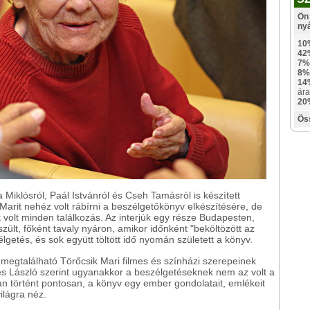
Ön 
ny
10
42
7%
8%
14
ára
20
Ös
Miklósról, Paál Istvánról és Cseh Tamásról is készített
 Marit nehéz volt rábírni a beszélgetőkönyv elkészítésére, de
 volt minden találkozás. Az interjúk egy része Budapesten,
lt, főként tavaly nyáron, amikor időnként "beköltözött az
lgetés, és sok együtt töltött idő nyomán született a könyv.
 megtalálható Törőcsik Mari filmes és színházi szerepeinek
zes László szerint ugyanakkor a beszélgetéseknek nem az volt a
an történt pontosan, a könyv egy ember gondolatait, emlékeit
ilágra néz.