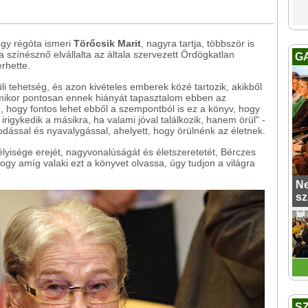
gy régóta ismeri
Törőcsik Marit
, nagyra tartja, többször is
 a színésznő elvállalta az általa szervezett Ördögkatlan
G
rhette.
li tehetség, és azon kivételes emberek közé tartozik, akikből
mikor pontosan ennek hiányát tapasztalom ebben az
 hogy fontos lehet ebből a szempontból is ez a könyv, hogy
 irigykedik a másikra, ha valami jóval találkozik, hanem örül" -
dással és nyavalygással, ahelyett, hogy örülnénk az életnek.
lyisége erejét, nagyvonalúságát és életszeretetét, Bérczes
ogy amíg valaki ezt a könyvet olvassa, úgy tudjon a világra
Ne
sz
S