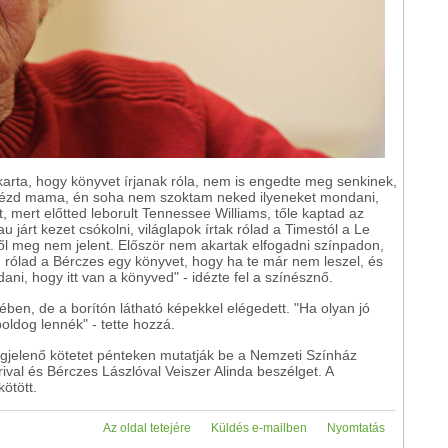
karta, hogy könyvet írjanak róla, nem is engedte meg senkinek,
 nézd mama, én soha nem szoktam neked ilyeneket mondani,
 mert előtted leborult Tennessee Williams, tőle kaptad az
járt kezet csókolni, világlapok írtak rólad a Timestól a Le
 meg nem jelent. Először nem akartak elfogadni színpadon,
n rólad a Bérczes egy könyvet, hogy ha te már nem leszel, és
ni, hogy itt van a könyved" - idézte fel a színésznő.
ben, de a borítón látható képekkel elégedett. "Ha olyan jó
boldog lennék" - tette hozzá.
elenő kötetet pénteken mutatják be a Nemzeti Színház
val és Bérczes Lászlóval Veiszer Alinda beszélget. A
ötött.
Az oldal tetejére
Küldés e-mailben
Nyomtatás