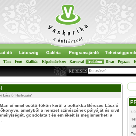
adidő
Látószög
Galéria
Programajánló
Tehetséggond
Tánc
Fotó
Kiállítás
Képzőművészet
Karnevál
Irodalom
Divat
Pegazus
E
KERESÉS
l
ki László 'Harlequin'
P
Mari címmel csütörtökön kerül a boltokba Bérczes László
őkönyve, amelyből a nemzet színészének pályáját és civil
Idő
zemélyiségét, gondolatait és emlékeit is megismerheti a
Hel
.
Kat
Es