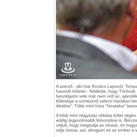
A szerző - aki már Kovács Lajosról, Tompa 
hasonló kötetet - felidézte, hogy Törőcsik
beszélgetni vele már nem volt az, ajándék
többsége a színésznő velemi házában készü
életébe". Több mint húsz "hivatalos" beszé
A több mint négyszáz oldalas kötet végén
eddigi legpontosabb felsorolása is. Bérc
céljuk, hogy megtudja az olvasó, mi hogy
adja vissza, azt, ahogyan ez az ember a v