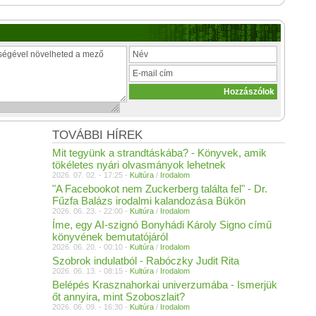
TOVÁBBI HÍREK
Mit tegyünk a strandtáskába? - Könyvek, amik
tökéletes nyári olvasmányok lehetnek
2026. 07. 02. - 17:25 -
Kultúra
/
Irodalom
"A Facebookot nem Zuckerberg találta fel" - Dr.
Fűzfa Balázs irodalmi kalandozása Bükön
2026. 06. 23. - 22:00 -
Kultúra
/
Irodalom
Íme, egy AI-szignó Bonyhádi Károly Signo című
könyvének bemutatójáról
2026. 06. 20. - 00:10 -
Kultúra
/
Irodalom
Szobrok indulatból - Rabóczky Judit Rita
2026. 06. 13. - 08:15 -
Kultúra
/
Irodalom
Belépés Krasznahorkai univerzumába - Ismerjük
őt annyira, mint Szoboszlait?
2026. 06. 09. - 16:30 -
Kultúra
/
Irodalom