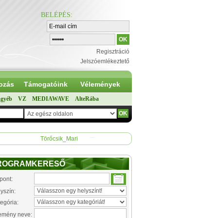
BELÉPÉS
:
Regisztráció
Jelszóemlékeztető
ozás
Támogatóink
Vélemények
gyéb
VZ
MEDIAWAVE
AlteRába
Törőcsik_Mari
ROGRAMKERESŐ
pont:
yszín:
egória:
emény neve: