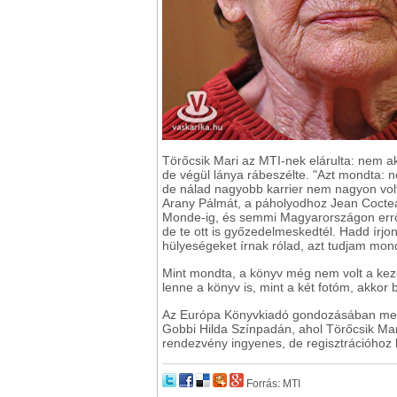
Törőcsik Mari az MTI-nek elárulta: nem a
de végül lánya rábeszélte. "Azt mondta:
de nálad nagyobb karrier nem nagyon volt,
Arany Pálmát, a páholyodhoz Jean Cocteau 
Monde-ig, és semmi Magyarországon erről
de te ott is győzedelmeskedtél. Hadd írjo
hülyeségeket írnak rólad, azt tudjam monda
Mint mondta, a könyv még nem volt a kezé
lenne a könyv is, mint a két fotóm, akkor 
Az Európa Könyvkiadó gondozásában megj
Gobbi Hilda Színpadán, ahol Törőcsik Mari
rendezvény ingyenes, de regisztrációhoz k
Forrás: MTI