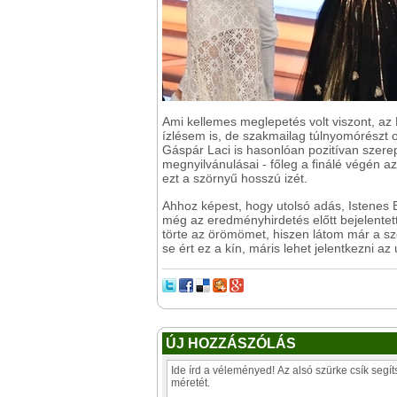
Ami kellemes meglepetés volt viszont, az
ízlésem is, de szakmailag túlnyomórészt 
Gáspár Laci is hasonlóan pozitívan szerep
megnyilvánulásai - főleg a finálé végén 
ezt a szörnyű hosszú izét.
Ahhoz képest, hogy utolsó adás, Istenes 
még az eredményhirdetés előtt bejelentett
törte az örömömet, hiszen látom már a szo
se ért ez a kín, máris lehet jelentkezni 
ÚJ HOZZÁSZÓLÁS