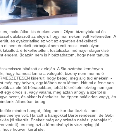
etes, makulátlan kis énekes-zseni! Olyan bizonytalanul és
sal dalolászott az elején, hogy már nekem volt kellemetlen. A
került, és gyakorlatilag ez volt az egyetlen értékelhető
n el nem énekelt párbajdal sem volt rossz, csak olyan
 kikiáltott, értékelhetetlen, fostalicska, műmájer slágerklisé
int engem. (Igazán nem is hibáztathatom, hogy nem tanulta
s összevissza hibázott az elején. A Sia-számba keményen
neki, hogy ha most lenne a válogató, bizony nem menne ő
MÉSZETESEN kiderült, hogy beteg, meg alig tud énekelni -
t még egy helyen, egy időben nem láttam. Hát mi a fene van
velük az elmúlt hónapokban, tehát túlerőltetni elvileg nemigen
tt egy orvos is, vagy valami, meg aztán ahogy a széltől is
ugye szent, és akkor is énekelsz, ha éppen halálodon vagy), én
 mindenki állandóan beteg.
 belőle minden hangot, főleg, amikor duetteztek - ami
jesítménye volt. Harcolt a hangokkal Barbi rendesen, de Gabi
klés jól sikerült. Énekelt még egy szintén nehéz „párbajdalt",
envedett), és még azt a förmedvényt is viszonylag jól
, hogy hogyan kerül ide.