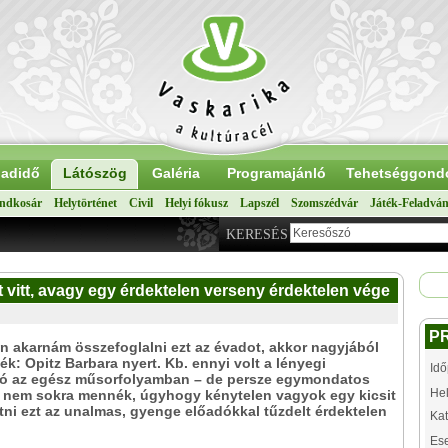
adidő
Látószög
Galéria
Programajánló
Tehetséggond
ndkosár
Helytörténet
Civil
Helyi fókusz
Lapszél
Szomszédvár
Játék-Feladvá
KERESÉS
 vitt, avagy egy érdektelen verseny érdektelen vége
P
n akarnám összefoglalni ezt az évadot, akkor nagyjából
nék: Opitz Barbara nyert. Kb. ennyi volt a lényegi
Idő
ió az egész műsorfolyamban – de persze egymondatos
Hel
l nem sokra mennék, úgyhogy kénytelen vagyok egy kicsit
ni ezt az unalmas, gyenge előadókkal tűzdelt érdektelen
Kat
Es