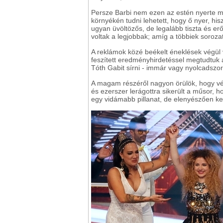
Persze Barbi nem ezen az estén nyerte m
környékén tudni lehetett, hogy ő nyer, hi
ugyan üvöltözős, de legalább tiszta és er
voltak a legjobbak; amíg a többiek soroza
A reklámok közé beékelt éneklések végül v
feszített eredményhirdetéssel megtudtuk 
Tóth Gabit sírni - immár vagy nyolcadszor
A magam részéről nagyon örülök, hogy vé
és ezerszer lerágottra sikerült a műsor, ho
egy vidámabb pillanat, de elenyészően k