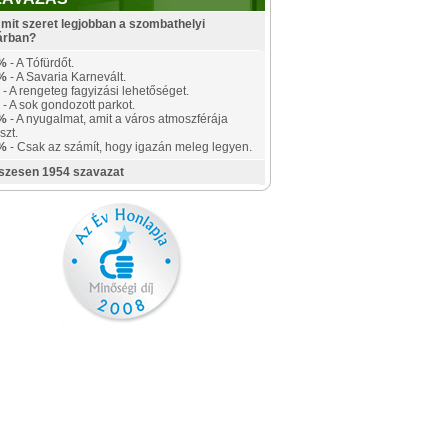
mit szeret legjobban a szombathelyi
árban?
%
- A Tófürdőt.
%
- A Savaria Karnevált.
- A rengeteg fagyizási lehetőséget.
- A sok gondozott parkot.
%
- A nyugalmat, amit a város atmoszférája
szt.
%
- Csak az számít, hogy igazán meleg legyen.
szesen 1954 szavazat