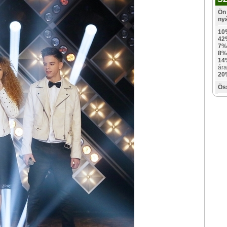
Ön 
ny
10
42
7%
8%
14
ára
20
Ös