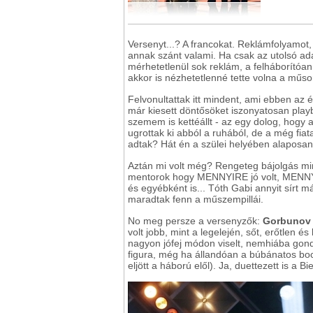
Versenyt...? A francokat. Reklámfolyamot
annak szánt valami. Ha csak az utolsó ad
mérhetetlenül sok reklám, a felháborítóan
akkor is nézhetetlenné tette volna a műsor
Felvonultattak itt mindent, ami ebben az 
már kiesett döntősöket iszonyatosan play
szemem is kettéállt - az egy dolog, hogy
ugrottak ki abból a ruhából, de a még fiata
adtak? Hát én a szülei helyében alaposan
Aztán mi volt még? Rengeteg bájolgás min
mentorok hogy MENNYIRE jó volt, MENNY
és egyébként is... Tóth Gabi annyit sírt
maradtak fenn a műszempillái.
No meg persze a versenyzők:
Gorbunov D
volt jobb, mint a legelején, sőt, erőtlen és
nagyon jófej módon viselt, nemhiába gond
figura, még ha állandóan a búbánatos bocit
eljött a háború elől). Ja, duettezett is a Bi