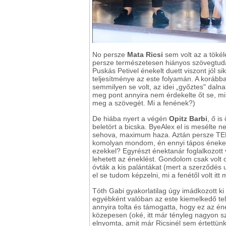
No persze
Mata Ricsi
sem volt az a tökél
persze természetesen hiányos szövegtudás
Puskás Petivel énekelt duett viszont jól si
teljesítménye az este folyamán. A korábba
semmilyen se volt, az idei „győztes" dalnak
meg pont annyira nem érdekelte őt se, m
meg a szövegét. Mi a fenének?)
De hiába nyert a végén
Opitz Barbi
, ő i
beletört a bicska. ByeAlex el is mesélte 
sehova, maximum haza. Aztán persze TER
komolyan mondom, én ennyi tápos énekes
ezekkel? Egyrészt énektanár foglalkozott 
lehetett az éneklést. Gondolom csak volt o
óvták a kis palántákat (mert a szerződés 
el se tudom képzelni, mi a fenétől volt itt
Tóth Gabi gyakorlatilag úgy imádkozott ki
egyébként valóban az este kiemelkedő tel
annyira tolta és támogatta, hogy ez az éne
közepesen (oké, itt már tényleg nagyon sz
elnyomta, amit már Ricsinél sem értettünk