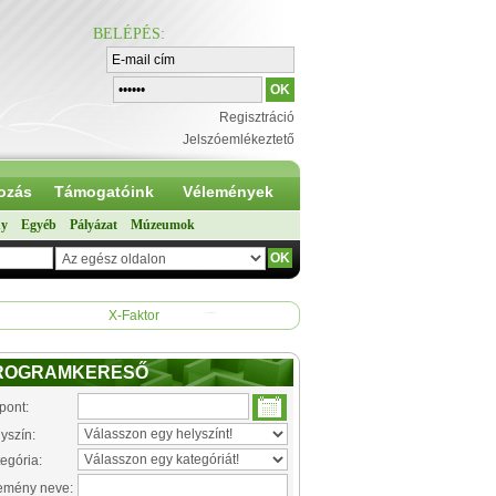
BELÉPÉS
:
Regisztráció
Jelszóemlékeztető
ozás
Támogatóink
Vélemények
ny
Egyéb
Pályázat
Múzeumok
X-Faktor
ROGRAMKERESŐ
pont:
yszín:
egória:
emény neve: