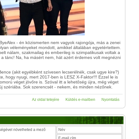
 ByeAlex - én közismerten nem vagyok rajongója, más a zenei
olyan véleményeket mondott, amikkel általában egyetértettem.
elt nálam, szakmailag és emberileg is szimpatikusak voltak a
az a tánc! Na, ha másért nem, hát azért érdemes volt megnézni
Bence (akit egyébként szívesen lecserélnék, csak ugye kire?)
e, hogy nyugi, mert 2017-ben is LESZ X-Faktor!!! Ezzel le is
morú véget jövőre is. Szóval itt a lehetőség újra, még véget
az új szériába. Sok szerencsét - nekem, és minden nézőnek.
Az oldal tetejére
Küldés e-mailben
Nyomtatás