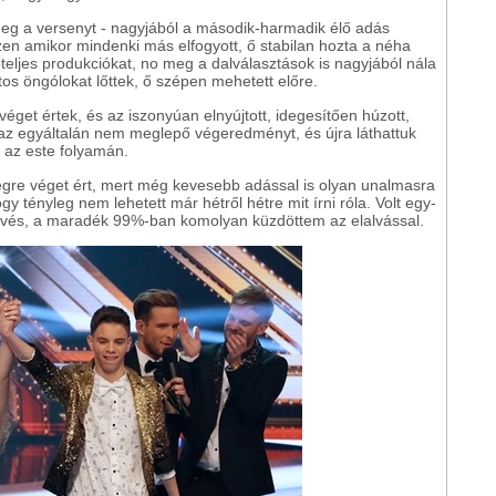
eg a versenyt - nagyjából a második-harmadik élő adás
szen amikor mindenki más elfogyott, ő stabilan hozta a néha
őteljes produkciókat, no meg a dalválasztások is nagyjából nála
tos öngólokat lőttek, ő szépen mehetett előre.
éget értek, és az iszonyúan elnyújtott, idegesítően húzott,
az egyáltalán nem meglepő végeredményt, és újra láthattuk
 az este folyamán.
gre véget ért, mert még kevesebb adással is olyan unalmasra
gy tényleg nem lehetett már hétről hétre mit írni róla. Volt egy-
evés, a maradék 99%-ban komolyan küzdöttem az elalvással.