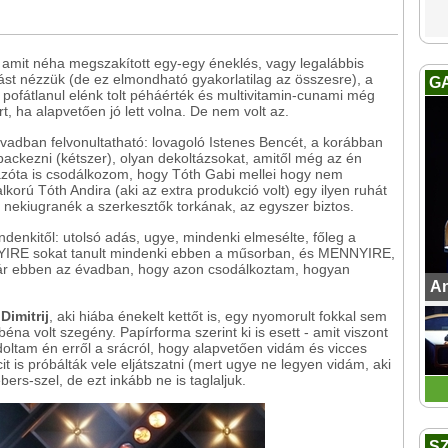
, amit néha megszakított egy-egy éneklés, vagy legalábbis
ást nézzük (de ez elmondható gyakorlatilag az összesre), a
G
 pofátlanul elénk tolt péháérték és multivitamin-cunami még
t, ha alapvetően jó lett volna. De nem volt az.
évadban felvonultatható: lovagoló Istenes Bencét, a korábban
backezni (kétszer), olyan dekoltázsokat, amitől még az én
 azóta is csodálkozom, hogy Tóth Gabi mellei hogy nem
lkorú Tóth Andira (aki az extra produkció volt) egy ilyen ruhát
 nekiugranék a szerkesztők torkának, az egyszer biztos.
denkitől: utolsó adás, ugye, mindenki elmesélte, főleg a
IRE sokat tanult mindenki
ebben a műsorban, és MENNYIRE,
 már ebben az évadban, hogy azon csodálkoztam, hogyan
An
imitrij
, aki hiába énekelt kettőt is, egy nyomorult fokkal sem
 béna volt szegény. Papírforma szerint ki is esett - amit viszont
oltam én erről a srácról, hogy alapvetően vidám és vicces
 is próbálták vele eljátszatni (mert ugye ne legyen vidám, aki
ebers-szel, de ezt inkább ne is taglaljuk.
S