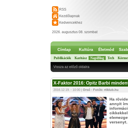
RSS
Kezdőlapnak
Kedvencekhez
2026. augusztus 08. szombat
Címlap
Kultúra
Életmód
Szab
Publikációk
Karitász
NapiBlog
Tech
Körme
Vissza az előző oldalra
X-Faktor 2016: Opitz Barbi mindent
2016.12.19. - 10:00 |
Orsó - Fotók: rtlklub.hu
Ha rövide
annyit ír
informác
cikkekke
elemezget
versenyt.