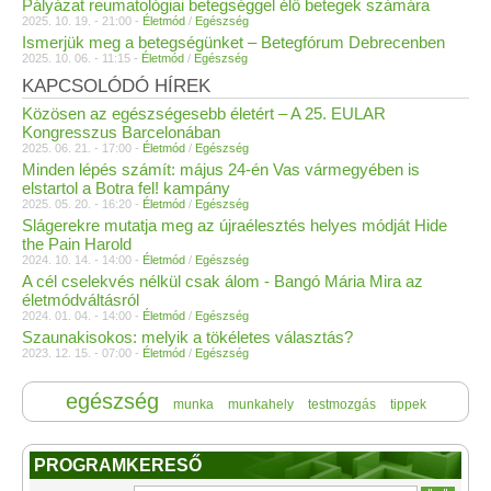
Pályázat reumatológiai betegséggel élő betegek számára
2025. 10. 19. - 21:00 -
Életmód
/
Egészség
Ismerjük meg a betegségünket – Betegfórum Debrecenben
2025. 10. 06. - 11:15 -
Életmód
/
Egészség
KAPCSOLÓDÓ HÍREK
Közösen az egészségesebb életért – A 25. EULAR
Kongresszus Barcelonában
2025. 06. 21. - 17:00 -
Életmód
/
Egészség
Minden lépés számít: május 24-én Vas vármegyében is
elstartol a Botra fel! kampány
2025. 05. 20. - 16:20 -
Életmód
/
Egészség
Slágerekre mutatja meg az újraélesztés helyes módját Hide
the Pain Harold
2024. 10. 14. - 14:00 -
Életmód
/
Egészség
A cél cselekvés nélkül csak álom - Bangó Mária Mira az
életmódváltásról
2024. 01. 04. - 14:00 -
Életmód
/
Egészség
Szaunakisokos: melyik a tökéletes választás?
2023. 12. 15. - 07:00 -
Életmód
/
Egészség
egészség
munka
munkahely
testmozgás
tippek
PROGRAMKERESŐ