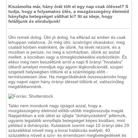
Kiszámolta már, hány órát tölt el egy nap csak üléssel? S
tudja, hogy a folyamatos ülés, a mozgásszegény életmód
hányfajta betegséget válthat ki? Itt az ideje, hogy
felálljunk és elinduljunk!
Ülni remek dolog. Ülni jó dolog, ha elfárad az ember és csak
lehuppan valahova. Jó még ülni, ücsörögni olvasáskor, meg
családi körben esténként, de ülünk, ha tévét nézünk, és a
moziban is persze, no meg a színházban, ülünk az asztal
mellett, a kocsiban vagy a tömegközlekedési eszközökön. És
ekkor még nem beszéltünk arról a napi 8 órányi "hivatalos"
ülésről amelyet mondjuk egy agyon légkondicionált, szuper
szigetelt helyiségben töltünk el a számítógép előtt -
természetesen ülve. Ha megpróbálnánk összeszámolni hogy
egy napot vajon hány órányi üléssel töltünk el, valószínűleg
megdöbbennénk.
Talán nem mondunk nagy újságot azzal, hogy a
mozgásszegény életmód előbb-utóbb megbosszulja magát.
Napjainkban a sok ülést az újfajta "dohányzásként" jellemzik,
ugyanis legalább annyifajta betegséget képes kiváltani, mint
például a dohányzás. Kutatások szerint napi 10 órányi ülés 29
százalékkal növeli meg a korai halálozás esélyét, 40
százalékra növeli a szív- és érrendszeri megbetegedések és