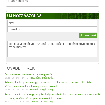
Forrás: hirado.hu
ÚJ HOZZÁSZÓLÁS
TOVÁBBI HÍREK
Mi történik velünk a hőségben?
2026. 06. 30. - 14:40 -
Életmód
/
Egészség
Ahol a betegek hangja is számít – beszámoló az EULAR
2026. évi londoni kongresszusáról
2026. 06. 26. - 11:30 -
Életmód
/
Egészség
A bennünk élő öngyógyító folyamatok támogatása - önismereti
tréning a Vas Megyei Reumaklubban
2026. 02. 11. - 11:45 -
Életmód
/
Egészség