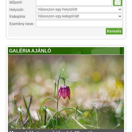
Időpont:
Helyszín:
Kategória:
Esemény neve:
GALÉRIA AJÁNLÓ