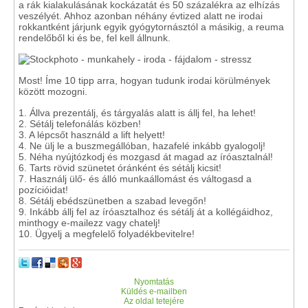
a rák kialakulásának kockázatát és 50 százalékra az elhízás
veszélyét. Ahhoz azonban néhány évtized alatt ne irodai
rokkantként járjunk egyik gyógytornásztól a másikig, a reuma
rendelőből ki és be, fel kell állnunk.
Most! Íme 10 tipp arra, hogyan tudunk irodai körülmények
között mozogni.
1. Állva prezentálj, és tárgyalás alatt is állj fel, ha lehet!
2. Sétálj telefonálás közben!
3. A lépcsőt használd a lift helyett!
4. Ne ülj le a buszmegállóban, hazafelé inkább gyalogolj!
5. Néha nyújtózkodj és mozgasd át magad az íróasztalnál!
6. Tarts rövid szünetet óránként és sétálj kicsit!
7. Használj ülő- és álló munkaállomást és váltogasd a
pozícióidat!
8. Sétálj ebédszünetben a szabad levegőn!
9. Inkább állj fel az íróasztalhoz és sétálj át a kollégáidhoz,
minthogy e-mailezz vagy chatelj!
10. Ügyelj a megfelelő folyadékbevitelre!
Nyomtatás
Küldés e-mailben
Az oldal tetejére