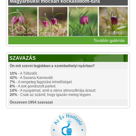
Magyarbüksi mocsári kockásliliom-túra
További galériák
SZAVAZÁS
Ön mit szeret legjobban a szombathelyi nyárban?
10%
- A Tófürdőt.
42%
- A Savaria Karnevált.
7%
- A rengeteg fagyizási lehetőséget.
8%
- A sok gondozott parkot.
14%
- A nyugalmat, amit a város atmoszférája áraszt.
20%
- Csak az számít, hogy igazán meleg legyen.
Összesen 1954 szavazat