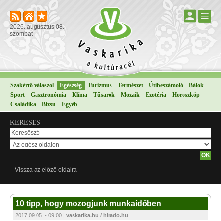
2026. augusztus 08.
szombat
Szakértő válaszol
Egészség
Turizmus
Természet
Útibeszámoló
Bálok
Sport
Gasztronómia
Klíma
Tűsarok
Mozaik
Ezotéria
Horoszkóp
Családika
Bizsu
Egyéb
KERESÉS
Vissza az előző oldalra
10 tipp, hogy mozogjunk munkaidőben
2017.09.05. - 09:00 |
vaskarika.hu / hirado.hu