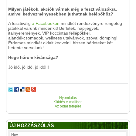
Milyen játékok, akciók várnak még a fesztiválozókra,
amivel kedvezményesebben juthatnak belépőhöz?
A fesztiválig
a Facebookon
mindkét rendezvényre rengeteg
játékkal várunk mindenkit! Bérletek, napijegyek,
italnyeremények, VIP koccintás fellépőkkel,
ajándékcsomagok, wellness utalványok, szóval dömping!
Érdemes mindkét oldalt kedvelni, hiszen bérleteket két
hetente sorsolunk!
Hege három kívánsága?
Jó idő, jó idő, jó idő!!!
Nyomtatás
Küldés e-mailben
Az oldal tetejére
ÚJ HOZZÁSZÓLÁS