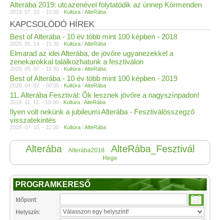
Alterába 2019: utcazenével folytatódik az ünnep Körmenden
2019. 07. 10. - 15:00 -
Kultúra
/
AlteRába
KAPCSOLÓDÓ HÍREK
Best of Alterába - 10 év több mint 100 képben - 2018
2020. 05. 14. - 15:30 -
Kultúra
/
AlteRába
Elmarad az idei Alterába, de jövőre ugyanezekkel a
zenekarokkal találkozhatunk a fesztiválon
2020. 05. 07. - 12:30 -
Kultúra
/
AlteRába
Best of Alterába - 10 év több mint 100 képben - 2019
2020. 04. 02. - 00:30 -
Kultúra
/
AlteRába
11. Alterába Fesztivál: Ők lesznek jövőre a nagyszínpadon!
2019. 11. 12. - 19:00 -
Kultúra
/
AlteRába
Ilyen volt nekünk a jubileumi Alterába - Fesztiválösszegző
visszatekintés
2019. 07. 15. - 12:30 -
Kultúra
/
AlteRába
Alterába
AlteRába_Fesztivál
Alterába2018
Hege
PROGRAMKERESŐ
Időpont:
Helyszín: