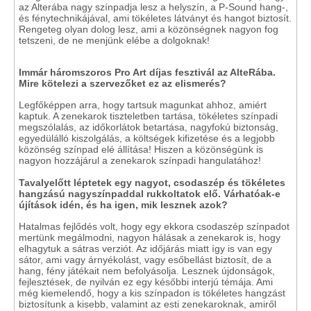
az Alterába nagy színpadja lesz a helyszín, a P-Sound hang-,
és fénytechnikájával, ami tökéletes látványt és hangot biztosít.
Rengeteg olyan dolog lesz, ami a közönségnek nagyon fog
tetszeni, de ne menjünk elébe a dolgoknak!
Immár háromszoros Pro Art díjas fesztivál az AlteRába.
Mire kötelezi a szervezőket ez az elismerés?
Legfőképpen arra, hogy tartsuk magunkat ahhoz, amiért
kaptuk. A zenekarok tiszteletben tartása, tökéletes színpadi
megszólalás, az időkorlátok betartása, nagyfokú biztonság,
egyedülálló kiszolgálás, a költségek kifizetése és a legjobb
közönség színpad elé állítása! Hiszen a közönségünk is
nagyon hozzájárul a zenekarok színpadi hangulatához!
Tavalyelőtt léptetek egy nagyot, csodaszép és tökéletes
hangzású nagyszínpaddal rukkoltatok elő. Várhatóak-e
újítások idén, és ha igen, mik lesznek azok?
Hatalmas fejlődés volt, hogy egy ekkora csodaszép színpadot
mertünk megálmodni, nagyon hálásak a zenekarok is, hogy
elhagytuk a sátras verziót. Az időjárás miatt így is van egy
sátor, ami vagy árnyékolást, vagy esőbellást biztosít, de a
hang, fény játékait nem befolyásolja. Lesznek újdonságok,
fejlesztések, de nyilván ez egy későbbi interjú témája. Ami
még kiemelendő, hogy a kis színpadon is tökéletes hangzást
biztosítunk a kisebb, valamint az esti zenekaroknak, amiről