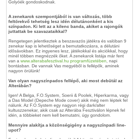
Golyóék gondoskodnak.
A zenekarok szempontjából is van változás, több
feltörekvő tehetség lesz idén délutánonként a kis
színpadon. Ki lett az a kilenc banda, akiket a rajongók
juttattak be szavazataikkal?
Rengetegen jelentkeztek a beszavazós játékra és valóban 9
zenekar kap is lehetőséget a bemutatkozásra, a délutáni
idősávokban. Ez ingyenes lesz, játékokkal és akciókkal, hogy
minél többen megnézzék őket. A zenekarok listája már fent
van a
www.alterabafesztival.hu programfüzetében
, napi
bontásban. De vannak Vas megyéből is fellépők, aminek
nagyon örülünk!
Van olyan nagyszínpados fellépő, aki most debütál az
Alterábán?
Igen! A Belga, F.O.System, Soerii & Poolek, Hiperkarma, vagy
a Das Model (Depeche Mode cover) akik még nem léptek fel
nálunk. Az F.O.System egy nagyon régi dark/alter
kultuszzenekar, akik csak az Alterába Fesztiválon lépnek fel
idén, a többieket nem kell bemutatni, úgy gondolom.
Mennyire alakítja a közönségigény a nagyszínpadi line-
upot?