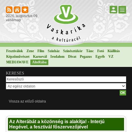
2026. augusztus 09.
vasárnap
Fesztiválok
Zene
Film
Színház
Színésztükör
Tánc
Fotó
Kiállítás
Képzőművészet
Karnevál
Irodalom
Divat
Pegazus
Egyéb
VZ
MEDIAWAVE
AlteRába
KERESÉS
Vissza az előző oldalra
Az Alterábát a közönség is alakítja! - Interjú
Hegével, a fesztivál főszervezőjével