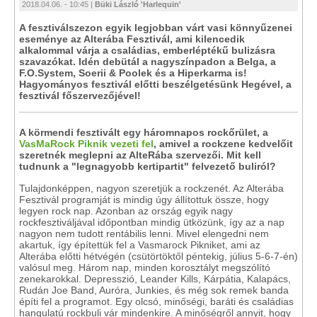
2018.04.06. - 10:45 |
Büki László 'Harlequin'
A fesztiválszezon egyik legjobban várt vasi könnyűzenei
eseménye az Alterába Fesztivál, ami kilencedik
alkalommal várja a családias, emberléptékű bulizásra
szavazókat. Idén debütál a nagyszínpadon a Belga, a
F.O.System, Soerii & Poolek és a Hiperkarma is!
Hagyományos fesztivál előtti beszélgetésünk Hegével, a
fesztivál főszervezőjével!
A körmendi fesztivált egy háromnapos rockőrület, a
VasMaRock Piknik vezeti fel
, amivel a rockzene kedvelőit
szeretnék meglepni az AlteRába szervezői. Mit kell
tudnunk a "legnagyobb kertipartit" felvezető buliról?
Tulajdonképpen, nagyon szeretjük a rockzenét. Az Alterába
Fesztivál programját is mindig úgy állítottuk össze, hogy
legyen rock nap. Azonban az ország egyik nagy
rockfesztiváljával időpontban mindig ütközünk, így az a nap
nagyon nem tudott rentábilis lenni. Mivel elengedni nem
akartuk, így építettük fel a Vasmarock Pikniket, ami az
Alterába előtti hétvégén (csütörtöktől péntekig, július 5-6-7-én)
valósul meg. Három nap, minden korosztályt megszólító
zenekarokkal. Depresszió, Leander Kills, Kárpátia, Kalapács,
Rudán Joe Band, Auróra, Junkies, és még sok remek banda
építi fel a programot. Egy olcsó, minőségi, baráti és családias
hangulatú rockbuli vár mindenkire. A minőségről annyit, hogy