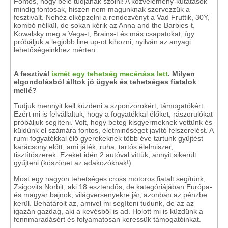
Fontos, hogy bele tudjanak szólni! A közvélemény-kutatások
mindig fontosak, hiszen nem magunknak szervezzük a
fesztivált. Nehéz elképzelni a rendezvényt a Vad Fruttik, 30Y,
kombó nélkül, de sokan kérik az Anna and the Barbies-t,
Kowalsky meg a Vega-t, Brains-t és más csapatokat, így
próbáljuk a legjobb line up-ot kihozni, nyilván az anyagi
lehetőségeinkhez mérten.
A fesztivál
ismét egy tehetség mecénása lett
. Milyen
elgondolásból álltok jó ügyek és tehetséges fiatalok
mellé?
Tudjuk mennyit kell küzdeni a szponzorokért, támogatókért.
Ezért mi is felvállaltuk, hogy a fogyatékkal élőket, rászorulókat
próbáljuk segíteni. Volt, hogy beteg kisgyermeknek vettünk és
küldünk el számára fontos, életminőséget javító felszerelést. A
rumi fogyatékkal élő gyerekeknek több éve tartunk gyűjtést
karácsony előtt, ami játék, ruha, tartós élelmiszer,
tisztítószerek. Ezeket idén 2 autóval vittük, annyit sikerült
gyűjteni (köszönet az adakozóknak!)
Most egy nagyon tehetséges cross motoros fiatalt segítünk,
Zsigovits Norbit, aki 18 esztendős, de kategóriájában Európa-
és magyar bajnok, világversenyekre jár, azonban az pénzbe
kerül. Behatárolt az, amivel mi segíteni tudunk, de az az
igazán gazdag, aki a kevésből is ad. Holott mi is küzdünk a
fennmaradásért és folyamatosan keressük támogatóinkat.