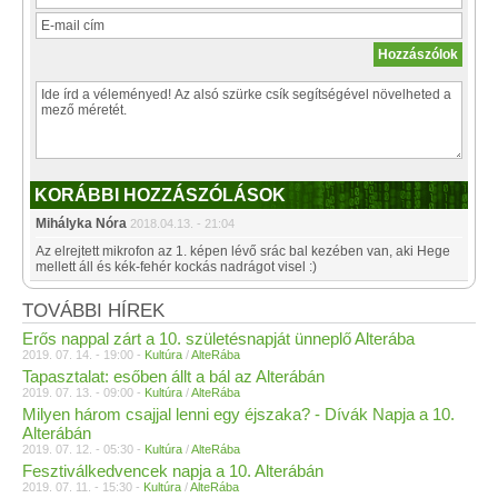
KORÁBBI HOZZÁSZÓLÁSOK
Mihályka Nóra
2018.04.13. - 21:04
Az elrejtett mikrofon az 1. képen lévő srác bal kezében van, aki Hege
mellett áll és kék-fehér kockás nadrágot visel :)
TOVÁBBI HÍREK
Erős nappal zárt a 10. születésnapját ünneplő Alterába
2019. 07. 14. - 19:00 -
Kultúra
/
AlteRába
Tapasztalat: esőben állt a bál az Alterábán
2019. 07. 13. - 09:00 -
Kultúra
/
AlteRába
Milyen három csajjal lenni egy éjszaka? - Dívák Napja a 10.
Alterábán
2019. 07. 12. - 05:30 -
Kultúra
/
AlteRába
Fesztiválkedvencek napja a 10. Alterábán
2019. 07. 11. - 15:30 -
Kultúra
/
AlteRába