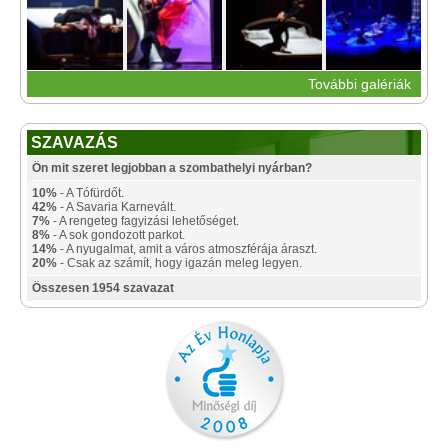
További galériák
SZAVAZÁS
Ön mit szeret legjobban a szombathelyi nyárban?
10%
- A Tófürdőt.
42%
- A Savaria Karnevált.
7%
- A rengeteg fagyizási lehetőséget.
8%
- A sok gondozott parkot.
14%
- A nyugalmat, amit a város atmoszférája áraszt.
20%
- Csak az számít, hogy igazán meleg legyen.
Összesen 1954 szavazat