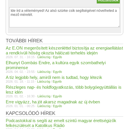
TOVÁBBI HÍREK
Az E.ON megerősített készenléttel biztosítja az energiaellátást
a rendkívüli hőség okozta hálózati terhelés idején
2026. 07. 31. - 16:15 -
Látószög
/
Egyéb
Elhunyt Gombás Endre, a kultúra egyik szombathelyi
prominense
2026. 04. 02. - 23:55 -
Látószög
/
Egyéb
A tíz legjobb hely, amiről nem is tudtad, hogy létezik
2026. 01. 18. - 11:15 -
Látószög
/
Egyéb
Részleges nap- és holdfogyatkozás, több bolygóegyüttállás is
lesz idén
2026. 01. 02. - 16:30 -
Látószög
/
Egyéb
Erre vigyázz, ha jót akarsz magadnak az új évben
2026. 01. 01. - 00:25 -
Látószög
/
Egyéb
KAPCSOLÓDÓ HÍREK
Podcastokkal is segíti az emelt szintű magyar érettségizők
felkészülését a Katolikus Rádió