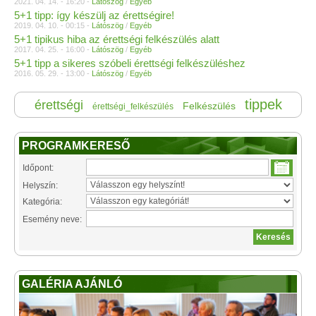
2021. 04. 14. - 16:20 -
Látószög
/
Egyéb
5+1 tipp: így készülj az érettségire!
2019. 04. 10. - 00:15 -
Látószög
/
Egyéb
5+1 tipikus hiba az érettségi felkészülés alatt
2017. 04. 25. - 16:00 -
Látószög
/
Egyéb
5+1 tipp a sikeres szóbeli érettségi felkészüléshez
2016. 05. 29. - 13:00 -
Látószög
/
Egyéb
tippek
érettségi
Felkészülés
érettségi_felkészülés
PROGRAMKERESŐ
Időpont:
Helyszín:
Kategória:
Esemény neve:
GALÉRIA AJÁNLÓ