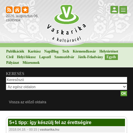
2026. augusztus 06.
csütörtök
Publikációk
Karitász
NapiBlog
Tech
Körmendkosár
Helytörténet
Civil
Helyi fókusz
Lapszél
Szomszédvár
Játék-Feladvány
Egyéb
Pályázat
Múzeumok
KERESÉS
Vissza az előző oldalra
5+1 tipp: így készülj fel az érettségire
2018.04.18. - 00:15 |
vaskarika.hu