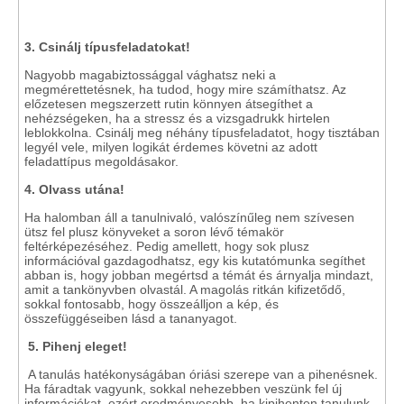
3. Csinálj típusfeladatokat!
Nagyobb magabiztossággal vághatsz neki a
megmérettetésnek, ha tudod, hogy mire számíthatsz. Az
előzetesen megszerzett rutin könnyen átsegíthet a
nehézségeken, ha a stressz és a vizsgadrukk hirtelen
leblokkolna. Csinálj meg néhány típusfeladatot, hogy tisztában
legyél vele, milyen logikát érdemes követni az adott
feladattípus megoldásakor.
4. Olvass utána!
Ha halomban áll a tanulnivaló, valószínűleg nem szívesen
ütsz fel plusz könyveket a soron lévő témakör
feltérképezéséhez. Pedig amellett, hogy sok plusz
információval gazdagodhatsz, egy kis kutatómunka segíthet
abban is, hogy jobban megértsd a témát és árnyalja mindazt,
amit a tankönyvben olvastál. A magolás ritkán kifizetődő,
sokkal fontosabb, hogy összeálljon a kép, és
összefüggéseiben lásd a tananyagot.
5. Pihenj eleget!
A tanulás hatékonyságában óriási szerepe van a pihenésnek.
Ha fáradtak vagyunk, sokkal nehezebben veszünk fel új
információkat, ezért eredményesebb, ha kipihenten tanulunk,