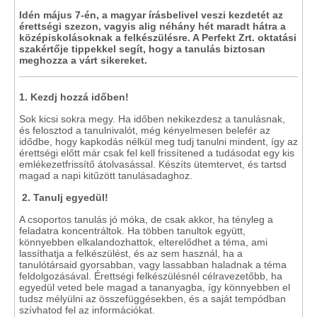
Idén május 7-én, a magyar írásbelivel veszi kezdetét az
érettségi szezon, vagyis alig néhány hét maradt hátra a
középiskolásoknak a felkészülésre. A Perfekt Zrt. oktatási
szakértője tippekkel segít, hogy a tanulás biztosan
meghozza a várt sikereket.
1. Kezdj hozzá időben!
Sok kicsi sokra megy. Ha időben nekikezdesz a tanulásnak,
és felosztod a tanulnivalót, még kényelmesen belefér az
idődbe, hogy kapkodás nélkül meg tudj tanulni mindent, így az
érettségi előtt már csak fel kell frissítened a tudásodat egy kis
emlékezetfrissítő átolvasással. Készíts ütemtervet, és tartsd
magad a napi kitűzött tanulásadaghoz.
2. Tanulj egyedül!
A csoportos tanulás jó móka, de csak akkor, ha tényleg a
feladatra koncentráltok. Ha többen tanultok együtt,
könnyebben elkalandozhattok, elterelődhet a téma, ami
lassíthatja a felkészülést, és az sem használ, ha a
tanulótársaid gyorsabban, vagy lassabban haladnak a téma
feldolgozásával. Érettségi felkészülésnél célravezetőbb, ha
egyedül veted bele magad a tananyagba, így könnyebben el
tudsz mélyülni az összefüggésekben, és a saját tempódban
szívhatod fel az információkat.