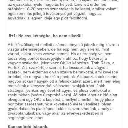
az éjszakába nyúló magolás helyett. Emellett érdemes
óránként 10-20 perces szüneteket is beiktatni, amikor valami
egészen más jellegű tevékenységet végzel, hogy az
agyadnak is legyen ideje egy picit feltöltődni.
5+1: Ne ess kétségbe, ha nem sikerül!
A felkészültséged mellett számos tényező játszik még közre a
vizsga sikerességében, de ha épp nem úgy sikerül, mint
vártad, akkor sincs veszve semmi. Ha az érettségivel nem
tudsz elég pontot összegyűjteni ahhoz, hogy bekerülj a
vágyott szakodra, jelentkezz OKJ-s képzésre. Tóth Réka, a
Perfekt Zrt. szakértője szerint, ha lecsúsztunk a vágyott
szakról, nem érdemes olyan szakra beiratkozni, ami kevésbé
érdekel, de megvan hozzá a pontunk. A tapasztalatok szerint
nagyon sokan hagyják ott a felsőoktatást azért, mert nem elég
motiváltak a kényszerből választott szakjuk iránt. Jobb
stratégia ilyenkor egy évet kihagyni, és plusz pontokkal a
zsebünkben jövőre újrapróbálkozni. Jó ötlet lehet ez idő alatt
elvégezni egy OKJ-s képzést, amellyel amellett, hogy plusz
pontokat szerezhetünk a következő évi felvételihez, olyan
gyakorlatias és piacképes tudást is szerezhetünk, amely a
továbbtanulásban, vagy akár az elhelyezkedésben is
segítségünkre lehet.
Kapcsolódó írásunk: