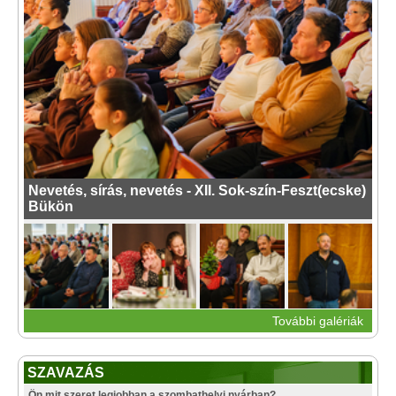
Nevetés, sírás, nevetés - XII. Sok-szín-Feszt(ecske)
Bükön
További galériák
SZAVAZÁS
Ön mit szeret legjobban a szombathelyi nyárban?