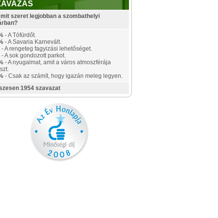
ZAVAZÁS
mit szeret legjobban a szombathelyi
árban?
%
- A Tófürdőt.
%
- A Savaria Karnevált.
- A rengeteg fagyizási lehetőséget.
- A sok gondozott parkot.
%
- A nyugalmat, amit a város atmoszférája
szt.
%
- Csak az számít, hogy igazán meleg legyen.
szesen 1954 szavazat