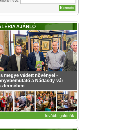
emény neve:
ALÉRIA AJÁNLÓ
s megye védett növényei -
nyvbemutató a Nádasdy-vár
sztermében
További galériák