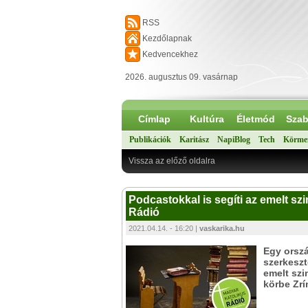
RSS
Kezdőlapnak
Kedvencekhez
2026. augusztus 09. vasárnap
Címlap
Kultúra
Életmód
Szab
Publikációk
Karitász
NapiBlog
Tech
Körme
Vissza az előző oldalra
Podcastokkal is segíti az emelt sz
Rádió
2021.04.14. - 16:20 |
vaskarika.hu
Egy orsz
szerkesz
emelt szi
körbe Zrí