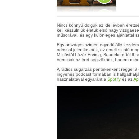
Nincs könnyű dolguk az idei évben érettsé
kell készülniük életük első nagy vizsgae
műsorával, és egy különleges ajánlattal sz
Egy országos szinten egyedülálló kezde
adással jelentkeznek, az emelt szintű magy
Miklóstól Lázár Ervinig, Baudelaire-től Ibs
nemcsak az érettségizőknek, hanem mind
A rádiós sugárzás péntekenként reggel 9 ó
ingyenes podcast formában is hallgathatjá
használatával egyaránt a
Spotify
és az
Ap