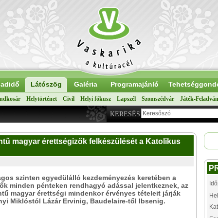
adidő
Látószög
Galéria
Programajánló
Tehetséggond
ndkosár
Helytörténet
Civil
Helyi fókusz
Lapszél
Szomszédvár
Játék-Feladvá
KERESÉS
intű magyar érettségizők felkészülését a Katolikus
P
ágos szinten egyedülálló kezdeményezés keretében a
Idő
tők minden pénteken rendhagyó adással jelentkeznek, az
ntű magyar érettségi mindenkor érvényes tételeit járják
Hel
nyi Miklóstól Lázár Ervinig, Baudelaire-től Ibsenig.
Kat