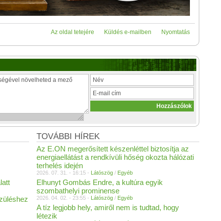
Az oldal tetejére
Küldés e-mailben
Nyomtatás
TOVÁBBI HÍREK
Az E.ON megerősített készenléttel biztosítja az
energiaellátást a rendkívüli hőség okozta hálózati
terhelés idején
2026. 07. 31. - 16:15 -
Látószög
/
Egyéb
latt
Elhunyt Gombás Endre, a kultúra egyik
szombathelyi prominense
szüléshez
2026. 04. 02. - 23:55 -
Látószög
/
Egyéb
A tíz legjobb hely, amiről nem is tudtad, hogy
létezik