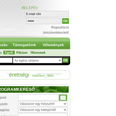
BELÉPÉS
:
Regisztráció
Jelszóemlékeztető
ozás
Támogatóink
Vélemények
ny
Egyéb
Pályázat
Múzeumok
érettségi
katolikus_rádió
ROGRAMKERESŐ
pont:
yszín:
egória: