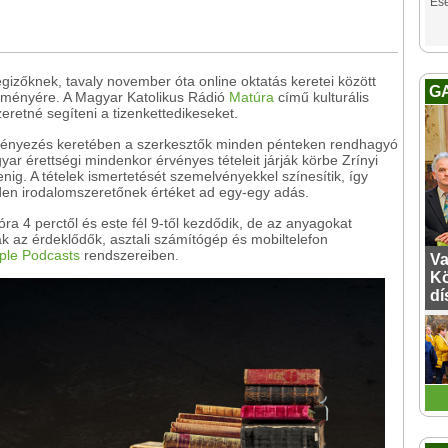
Es
gizőknek, tavaly november óta online oktatás keretei között
G
seményére. A Magyar Katolikus Rádió
Matúra
című kulturális
eretné segíteni a tizenkettedikeseket.
ményezés keretében a szerkesztők minden pénteken rendhagyó
ar érettségi mindenkor érvényes tételeit járják körbe Zrínyi
enig. A tételek ismertetését szemelvényekkel színesítik, így
en irodalomszeretőnek értéket ad egy-egy adás.
ra 4 perctől és este fél 9-től kezdődik, de az anyagokat
k az érdeklődők, asztali számítógép és mobiltelefon
ple Podcasts
rendszereiben.
Va
Kö
dí