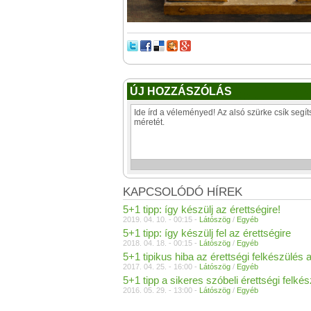
ÚJ HOZZÁSZÓLÁS
KAPCSOLÓDÓ HÍREK
5+1 tipp: így készülj az érettségire!
2019. 04. 10. - 00:15 -
Látószög
/
Egyéb
5+1 tipp: így készülj fel az érettségire
2018. 04. 18. - 00:15 -
Látószög
/
Egyéb
5+1 tipikus hiba az érettségi felkészülés a
2017. 04. 25. - 16:00 -
Látószög
/
Egyéb
5+1 tipp a sikeres szóbeli érettségi felké
2016. 05. 29. - 13:00 -
Látószög
/
Egyéb