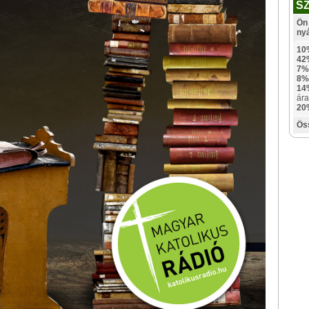
S
Ön 
ny
10
42
7%
8%
14
ára
20
Ös