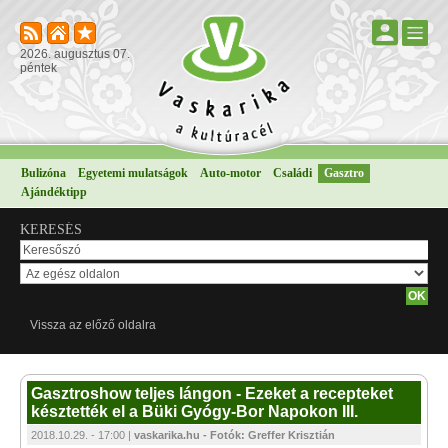
2026. augusztus 07.
péntek
Bulizóna
Egyetemi mulatságok
Auto-motor
Családi
Gasztro
Ajándéktipp
KERESÉS
Vissza az előző oldalra
Gasztroshow teljes lángon - Ezeket a recepteket
késztették el a Büki Gyógy-Bor Napokon III.
2018.10.29. - 17:00 |
vaskarika.hu - Fotók: Greffer Krisztián