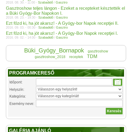
2018. 08. 30. - 11:00 -
Szabadidő
/
Gasztro
Gasztroshow teljes lángon - Ezeket a recepteket késztették el
a Büki Gyógy-Bor Napokon I.
2018. 08. 23. - 19:30 -
Szabadidő
/
Gasztro
Ezt főzd ki, ha jót akarsz! - A Gyógy-bor Napok receptjei II.
2016. 09. 03. - 00:30 -
Szabadidő
/
Gasztro
Ezt főzd ki, ha jót akarsz! - A Gyógy-Bor Napok receptjei I.
2016. 09. 02. - 14:00 -
Szabadidő
/
Gasztro
Büki_Gyógy_Bornapok
gasztroshow
TDM
gasztroshow_2018
receptek
PROGRAMKERESŐ
Időpont:
Helyszín:
Kategória:
Esemény neve:
GALÉRIA AJÁNLÓ