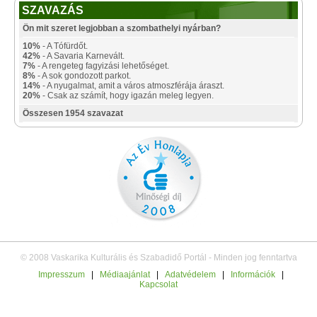
SZAVAZÁS
Ön mit szeret legjobban a szombathelyi nyárban?
10%
- A Tófürdőt.
42%
- A Savaria Karnevált.
7%
- A rengeteg fagyizási lehetőséget.
8%
- A sok gondozott parkot.
14%
- A nyugalmat, amit a város atmoszférája áraszt.
20%
- Csak az számít, hogy igazán meleg legyen.
Összesen 1954 szavazat
© 2008 Vaskarika Kulturális és Szabadidő Portál - Minden jog fenntartva
Impresszum
|
Médiaajánlat
|
Adatvédelem
|
Információk
|
Kapcsolat