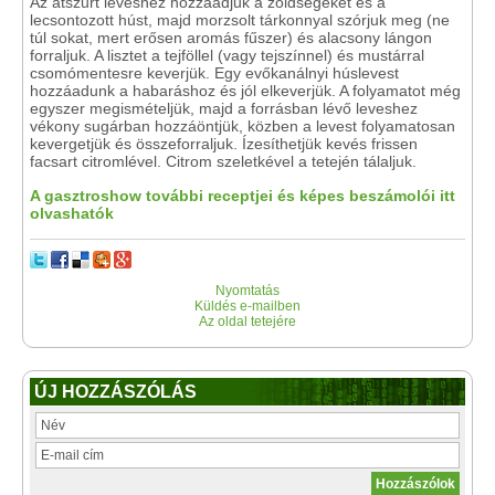
Az átszűrt leveshez hozzáadjuk a zöldségeket és a
lecsontozott húst, majd morzsolt tárkonnyal szórjuk meg (ne
túl sokat, mert erősen aromás fűszer) és alacsony lángon
forraljuk. A lisztet a tejföllel (vagy tejszínnel) és mustárral
csomómentesre keverjük. Egy evőkanálnyi húslevest
hozzáadunk a habaráshoz és jól elkeverjük. A folyamatot még
egyszer megismételjük, majd a forrásban lévő leveshez
vékony sugárban hozzáöntjük, közben a levest folyamatosan
kevergetjük és összeforraljuk. Ízesíthetjük kevés frissen
facsart citromlével. Citrom szeletkével a tetején tálaljuk.
A gasztroshow további receptjei és képes beszámolói itt
olvashatók
Nyomtatás
Küldés e-mailben
Az oldal tetejére
ÚJ HOZZÁSZÓLÁS