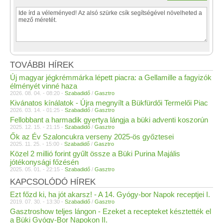
TOVÁBBI HÍREK
Új magyar jégkrémmárka lépett piacra: a Gellamille a fagyizók
élményét vinné haza
2026. 08. 04. - 08:20 -
Szabadidő
/
Gasztro
Kivánatos kínálatok - Újra megnyílt a Bükfürdői Termelői Piac
2026. 03. 14. - 01:25 -
Szabadidő
/
Gasztro
Fellobbant a harmadik gyertya lángja a büki adventi koszorún
2025. 12. 15. - 21:15 -
Szabadidő
/
Gasztro
Ők az Év Szaloncukra verseny 2025-ös győztesei
2025. 11. 25. - 15:00 -
Szabadidő
/
Gasztro
Közel 2 millió forint gyűlt össze a Büki Purina Majális
jótékonysági főzésén
2025. 05. 01. - 22:15 -
Szabadidő
/
Gasztro
KAPCSOLÓDÓ HÍREK
Ezt főzd ki, ha jót akarsz! - A 14. Gyógy-bor Napok receptjei I.
2019. 07. 30. - 13:30 -
Szabadidő
/
Gasztro
Gasztroshow teljes lángon - Ezeket a recepteket késztették el
a Büki Gyógy-Bor Napokon II.