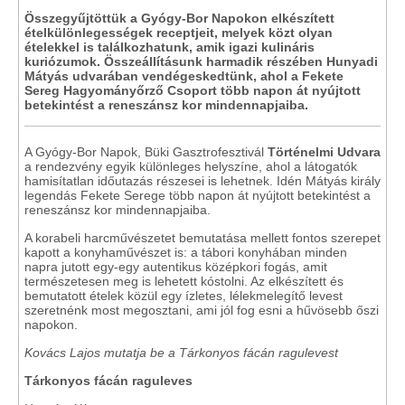
Összegyűjtöttük a Gyógy-Bor Napokon elkészített
ételkülönlegességek receptjeit, melyek közt olyan
ételekkel is találkozhatunk, amik igazi kulináris
kuriózumok. Összeállításunk harmadik részében Hunyadi
Mátyás udvarában vendégeskedtünk, ahol a Fekete
Sereg Hagyományőrző Csoport több napon át nyújtott
betekintést a reneszánsz kor mindennapjaiba.
A Gyógy-Bor Napok, Büki Gasztrofesztivál
Történelmi Udvara
a rendezvény egyik különleges helyszíne, ahol a látogatók
hamisítatlan időutazás részesei is lehetnek. Idén Mátyás király
legendás Fekete Serege több napon át nyújtott betekintést a
reneszánsz kor mindennapjaiba.
A korabeli harcművészetet bemutatása mellett fontos szerepet
kapott a konyhaművészet is: a tábori konyhában minden
napra jutott egy-egy autentikus középkori fogás, amit
természetesen meg is lehetett kóstolni. Az elkészített és
bemutatott ételek közül egy ízletes, lélekmelegítő levest
szeretnénk most megosztani, ami jól fog esni a hűvösebb őszi
napokon.
Kovács Lajos mutatja be a Tárkonyos fácán ragulevest
Tárkonyos fácán raguleves