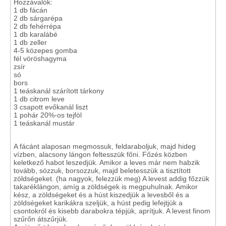
Hozzávalók:
1 db fácán
2 db sárgarépa
2 db fehérrépa
1 db karalábé
1 db zeller
4-5 közepes gomba
fél vöröshagyma
zsír
só
bors
1 teáskanál szárított tárkony
1 db citrom leve
3 csapott evőkanál liszt
1 pohár 20%-os tejföl
1 teáskanál mustár
A fácánt alaposan megmossuk, feldaraboljuk, majd hideg
vízben, alacsony lángon feltesszük főni. Főzés közben
keletkező habot leszedjük. Amikor a leves már nem habzik
tovább, sózzuk, borsozzuk, majd beletesszük a tisztított
zöldségeket. (ha nagyok, felezzük meg) A levest addig főzzük
takaréklángon, amíg a zöldségek is megpuhulnak. Amikor
kész, a zöldségeket és a húst kiszedjük a levesből és a
zöldségeket karikákra szeljük, a húst pedig lefejtjük a
csontokról és kisebb darabokra tépjük, aprítjuk. A levest finom
szűrőn átszűrjük.